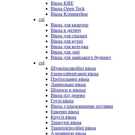
Вікна KBE
Вікна Open Teck
Вікна Kommerling
col
Вікна для квартир
Вікна в дитячу
Вікна для спальні
Вікна для кухні
Вікна для котеджа
Вікна для дачі
Вікна для заміського будинку
col
Шумоізоляційні вікна
Енергозберігаючі вікна
Протизламні вікна
Ламіновані вікна
Шпроси в вікнах
Вікна під дерево
Глухі вікна
Вікна з прихованими петлями
Еркерні вікна
Круглі вікна
Трикутні вікна
Трапецієподібні вікна
Алюмінієві вікна