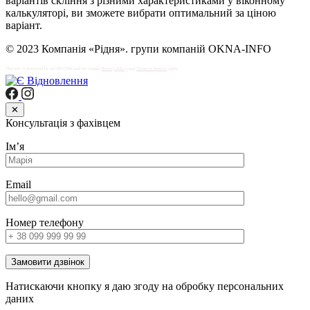
варіантів скління з різними характеристиками у віконному
калькуляторі, ви зможете вибрати оптимальний за ціною
варіант.
© 2023 Компанія «Рідня». групи компаній OKNA-INFO
This site is protected by reCAPTCHA and the Google
Privacy Policy
and
Terms of Service
apply.
✕
Консультація з фахівцем
Імʼя
Email
Номер телефону
Замовити дзвінок
Натискаючи кнопку я даю згоду на обробку персональних
даних