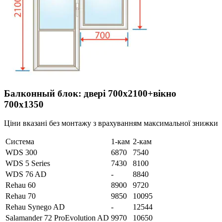
Балконный блок: двері 700х2100+вікно
700х1350
Ціни вказані без монтажу з врахуванням максимальної знижки
Система
1-кам
2-кам
WDS 300
6870
7540
WDS 5 Series
7430
8100
WDS 76 AD
-
8840
Rehau 60
8900
9720
Rehau 70
9850
10095
Rehau Synego AD
-
12544
Salamander 72 ProEvolution AD
9970
10650