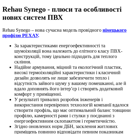
Rehau Synego - плюси та особливості
нових систем ПВХ
Rehau Synego – нова сучасна модель провідного
німецького
профілю РЕХАУ
.
За характеристиками енергоефективності та
шумоізоляції вона належить до елітного класу ПВХ-
конструкцій, тому ідеально підходить для теплого
скління.
Надійне армування, міцний та екологічний пластик,
високі термоізоляційні характеристики і класичний
дизайн дозволять не лише забезпечити тепло і
відсутність зайвого шуму у вашому помешканні, але й
вдало доповнять його інтер’єр і створять додатковий
комфорт у приміщенні.
У результаті тривалих розробок інженерів і
використання перевірених технологій компанії вдалося
створити профіль, що має оптимальний баланс товщини
профілю, камерності рами і стулки у поєднанні з
енергоефективним склопакетом і герметичністю.
Згідно оновлених норм ДБН, засклення житлових
приміщень повинно відповідати певним показникам