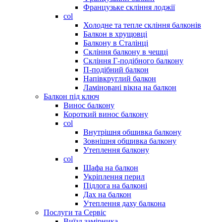
Французьке скління лоджії
col
Холодне та тепле скління балконів
Балкон в хрущовці
Балкону в Сталінці
Скління балкону в чешці
Скління Г-подібного балкону
П-подібний балкон
Напівкруглий балкон
Ламіновані вікна на балкон
Балкон під ключ
Винос балкону
Короткий винос балкону
col
Внутрішня обшивка балкону
Зовнішня обшивка балкону
Утеплення балкону
col
Шафа на балкон
Укріплення перил
Підлога на балконі
Дах на балкон
Утеплення даху балкона
Послуги та Сервіс
Виїзд замірника