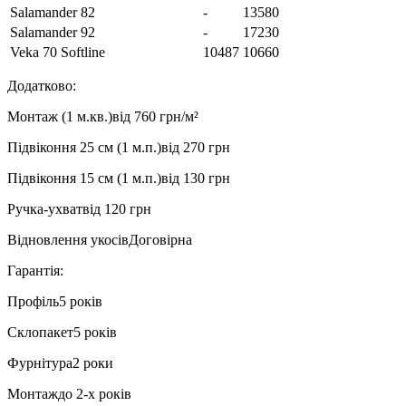
Salamander 82
-
13580
Salamander 92
-
17230
Veka 70 Softline
10487
10660
Додатково:
Монтаж (1 м.кв.)
від 760 грн/м²
Підвіконня 25 см (1 м.п.)
від 270 грн
Підвіконня 15 см (1 м.п.)
від 130 грн
Ручка-ухват
від 120 грн
Відновлення укосів
Договірна
Гарантія:
Профіль
5 років
Склопакет
5 років
Фурнітура
2 роки
Монтаж
до 2-х років