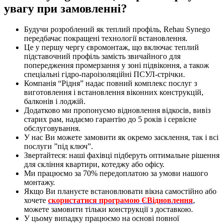
увагу при замовленні?
Будучи розроблений як теплий профіль, Rehau Synego
передбачає покращені технології встановлення.
Це у першу чергу євромонтаж, що включає теплий
підставочний профіль замість звичайного для
попередження промерзання у зоні підвіконня, а також
спеціальні гідро-пароізоляційні ПСУЛ-стрічки.
Компанія “Рідня” надає повний комплекс послуг з
виготовлення і встановлення віконних конструкцій,
балконів і лоджій.
Додатково ми пропонуємо відновлення відкосів, вивіз
старих рам, надаємо гарантію до 5 років і сервісне
обслуговування.
У нас Ви можете замовити як окремо засклення, так і всі
послуги ”під ключ”.
Звертайтеся: наші фахівці підберуть оптимальне рішення
для скління квартири, котеджу або офісу.
Ми працюємо за 70% передоплатою за умови нашого
монтажу.
Якщо Ви плануєте встановлювати вікна самостійно або
хочете
скористатися програмою ЄВідновлення
,
можете замовити тільки конструкції з доставкою.
У цьому випадку працюємо на основі повної