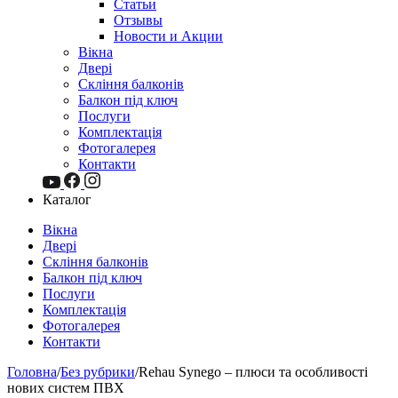
Статьи
Отзывы
Новости и Акции
Вікна
Двері
Скління балконів
Балкон під ключ
Послуги
Комплектація
Фотогалерея
Контакти
Каталог
Вікна
Двері
Скління балконів
Балкон під ключ
Послуги
Комплектація
Фотогалерея
Контакти
Головна
/
Без рубрики
/
Rehau Synego – плюси та особливості
нових систем ПВХ