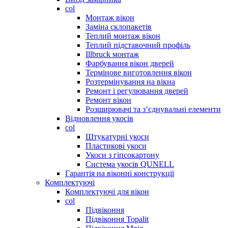
col
Монтаж вікон
Заміна склопакетів
Теплий монтаж вікон
Теплий підставочний профіль
Illbruck монтаж
Фарбування вікон дверей
Термінове виготовлення вікон
Розтермінування на вікна
Ремонт і регулювання дверей
Ремонт вікон
Розширювачі та з’єднувальні елементи
Відновлення укосів
col
Штукатурні укоси
Пластикові укоси
Укоси з гіпсокартону
Система укосів QUNELL
Гарантія на віконні конструкції
Комплектуючі
Комплектуючі для вікон
col
Підвіконня
Підвіконня Topalit