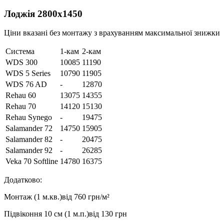
Лоджія 2800х1450
Ціни вказані без монтажу з врахуванням максимальної знижки
Система
1-кам
2-кам
WDS 300
10085
11190
WDS 5 Series
10790
11905
WDS 76 AD
-
12870
Rehau 60
13075
14355
Rehau 70
14120
15130
Rehau Synego
-
19475
Salamander 72
14750
15905
Salamander 82
-
20475
Salamander 92
-
26285
Veka 70 Softline
14780
16375
Додатково:
Монтаж (1 м.кв.)
від 760 грн/м²
Підвіконня 10 см (1 м.п.)
від 130 грн