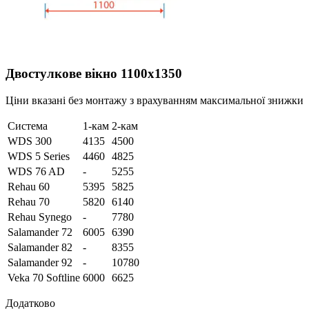
Двостулкове вікно 1100х1350
Ціни вказані без монтажу з врахуванням максимальної знижки
Система
1-кам
2-кам
WDS 300
4135
4500
WDS 5 Series
4460
4825
WDS 76 AD
-
5255
Rehau 60
5395
5825
Rehau 70
5820
6140
Rehau Synego
-
7780
Salamander 72
6005
6390
Salamander 82
-
8355
Salamander 92
-
10780
Veka 70 Softline
6000
6625
Додатково