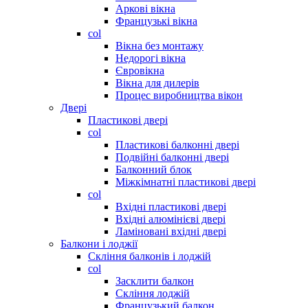
Аркові вікна
Французькі вікна
col
Вікна без монтажу
Недорогі вікна
Євровікна
Вікна для дилерів
Процес виробництва вікон
Двері
Пластикові двері
col
Пластикові балконні двері
Подвійні балконні двері
Балконний блок
Міжкімнатні пластикові двері
col
Вхідні пластикові двері
Вхідні алюмінієві двері
Ламіновані вхідні двері
Балкони і лоджії
Скління балконів і лоджій
col
Засклити балкон
Скління лоджій
Французький балкон