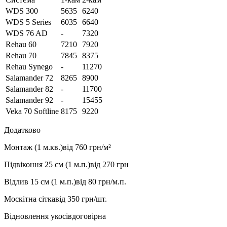
WDS 300
5635
6240
WDS 5 Series
6035
6640
WDS 76 AD
-
7320
Rehau 60
7210
7920
Rehau 70
7845
8375
Rehau Synego
-
11270
Salamander 72
8265
8900
Salamander 82
-
11700
Salamander 92
-
15455
Veka 70 Softline
8175
9220
Додатково
Монтаж (1 м.кв.)
від 760 грн/м²
Підвіконня 25 см (1 м.п.)
від 270 грн
Відлив 15 см (1 м.п.)
від 80 грн/м.п.
Москітна сітка
від 350 грн/шт.
Відновлення укосів
договірна