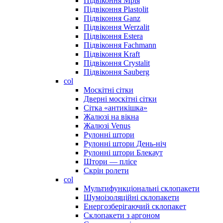
Підвіконня Мрія
Підвіконня Plastolit
Підвіконня Ganz
Підвіконня Werzalit
Підвіконня Estera
Підвіконня Fachmann
Підвіконня Kraft
Підвіконня Crystalit
Підвіконня Sauberg
col
Москітні сітки
Дверні москітні сітки
Сітка «антикішка»
Жалюзі на вікна
Жалюзі Venus
Рулонні штори
Рулонні штори День-ніч
Рулонні штори Блекаут
Штори — плісе
Скрін ролети
col
Мультифункціональні склопакети
Шумоізоляційні склопакети
Енергозберігаючий склопакет
Склопакети з аргоном