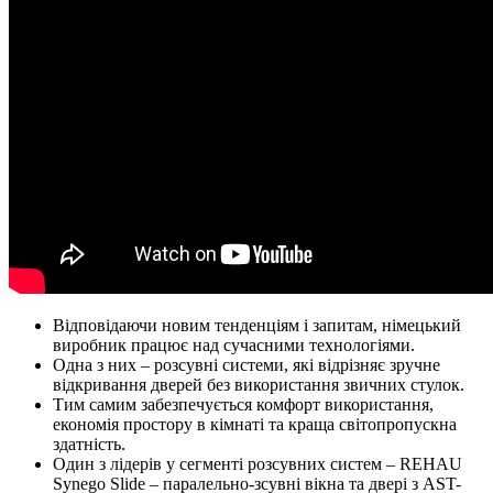
Відповідаючи новим тенденціям і запитам, німецький
виробник працює над сучасними технологіями.
Одна з них – розсувні системи, які відрізняє зручне
відкривання дверей без використання звичних стулок.
Тим самим забезпечується комфорт використання,
економія простору в кімнаті та краща світопропускна
здатність.
Один з лідерів у сегменті розсувних систем – REHAU
Synego Slide – паралельно-зсувні вікна та двері з AST-