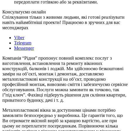
передоплати готівкою або за реквізитами.
Консультуємо онлайн
Спілкування тільки з живими людьми, які готові реалізувати
навіть найамбітніші проекти! Працюємо в зручних для вас
месенджерах
Viber
Telegram
Messenger
Компанія “Рідня” пропонує повний комплекс послуг з
виготовлення, встановлення та ремонту віконних
конструкцій, балконів і лоджій. Ми здійснюємо безкоштовні
заміри на об’єкті, монтаж і демонтаж, доставляємо
металопластикові конструкції на об’єкт, проводимо
професійний монтаж, вивозимо сміття і забезпечуємо сервісне
обслуговування. Послуги можна замовити як точково, так
і”під ключ”. Фахівці підберуть рішення для скління квартири,
приватного будинку, дачі і т. д.
Металопластикові вікна за доступними цінами потрібно
замовляти безпосередньо у виробника. Це гарантія того, що
Ви отримаєте якісний виріб за кращою вартістю, але при
цьому не переплатите посередникам. Порівнюючи кілька