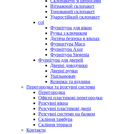
Склопакети зі шпросами
Вітражний склопакет
Тонований склопакет
Ударостійкий склопакет
col
Фурнітура для вікон
Ручка з ключиком
Дитяча безпека в вікнах
Фурнитура Maco
Фурнітура Axor
Фурнітура Siegenia
Фурнітура для дверей
Дверні доводчики
Дверні ручки
Ущільнювач
Козирки та відливи
Перегородки та розсувні системи
Перегородки
Офісні пластикові перегородки
Розсувні вікна
Розсувні пластикові двері
Розсувні системи на балкон
Скління тамбура
Скління терраси
Контакти