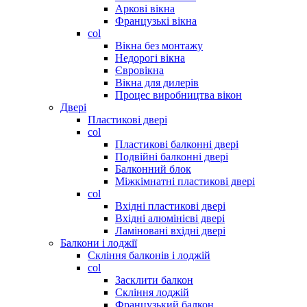
Аркові вікна
Французькі вікна
col
Вікна без монтажу
Недорогі вікна
Євровікна
Вікна для дилерів
Процес виробництва вікон
Двері
Пластикові двері
col
Пластикові балконні двері
Подвійні балконні двері
Балконний блок
Міжкімнатні пластикові двері
col
Вхідні пластикові двері
Вхідні алюмінієві двері
Ламіновані вхідні двері
Балкони і лоджії
Скління балконів і лоджій
col
Засклити балкон
Скління лоджій
Французький балкон