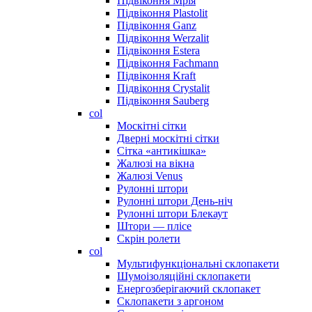
Підвіконня Мрія
Підвіконня Plastolit
Підвіконня Ganz
Підвіконня Werzalit
Підвіконня Estera
Підвіконня Fachmann
Підвіконня Kraft
Підвіконня Crystalit
Підвіконня Sauberg
col
Москітні сітки
Дверні москітні сітки
Сітка «антикішка»
Жалюзі на вікна
Жалюзі Venus
Рулонні штори
Рулонні штори День-ніч
Рулонні штори Блекаут
Штори — плісе
Скрін ролети
col
Мультифункціональні склопакети
Шумоізоляційні склопакети
Енергозберігаючий склопакет
Склопакети з аргоном