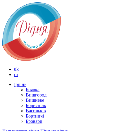
uk
ru
Ірпінь
Боярка
Вишгород
Вишневе
Бориспіль
Васильків
Бортничі
Бровари