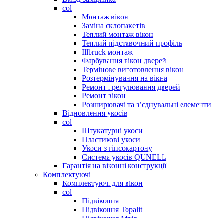
col
Монтаж вікон
Заміна склопакетів
Теплий монтаж вікон
Теплий підставочний профіль
Illbruck монтаж
Фарбування вікон дверей
Термінове виготовлення вікон
Розтермінування на вікна
Ремонт і регулювання дверей
Ремонт вікон
Розширювачі та з’єднувальні елементи
Відновлення укосів
col
Штукатурні укоси
Пластикові укоси
Укоси з гіпсокартону
Система укосів QUNELL
Гарантія на віконні конструкції
Комплектуючі
Комплектуючі для вікон
col
Підвіконня
Підвіконня Topalit