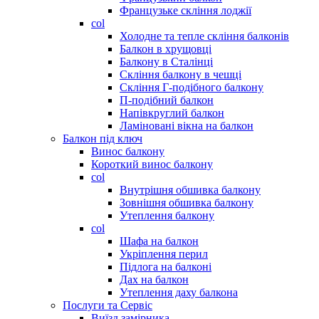
Французьке скління лоджії
col
Холодне та тепле скління балконів
Балкон в хрущовці
Балкону в Сталінці
Скління балкону в чешці
Скління Г-подібного балкону
П-подібний балкон
Напівкруглий балкон
Ламіновані вікна на балкон
Балкон під ключ
Винос балкону
Короткий винос балкону
col
Внутрішня обшивка балкону
Зовнішня обшивка балкону
Утеплення балкону
col
Шафа на балкон
Укріплення перил
Підлога на балконі
Дах на балкон
Утеплення даху балкона
Послуги та Сервіс
Виїзд замірника