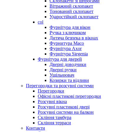
Склопакети зі шпросами
Вітражний склопакет
Тонований склопакет
Ударостійкий склопакет
col
Фурнітура для вікон
Ручка з ключиком
Дитяча безпека в вікнах
Фурнитура Maco
Фурнітура Axor
Фурнітура Siegenia
Фурнітура для дверей
Дверні доводчики
Дверні ручки
Ущільнювач
Козирки та відливи
Перегородки та розсувні системи
Перегородки
Офісні пластикові перегородки
Розсувні вікна
Розсувні пластикові двері
Розсувні системи на балкон
Скління тамбура
Скління терраси
Контакти