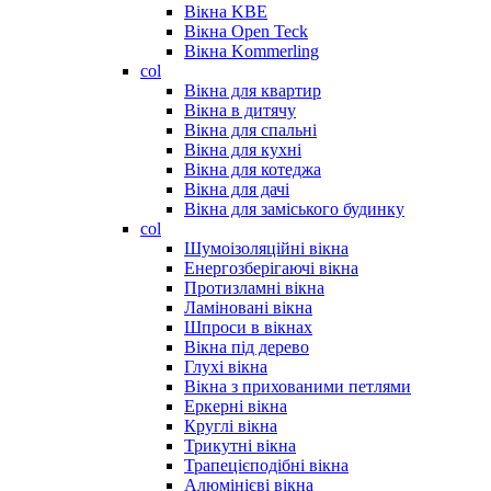
Вікна KBE
Вікна Open Teck
Вікна Kommerling
col
Вікна для квартир
Вікна в дитячу
Вікна для спальні
Вікна для кухні
Вікна для котеджа
Вікна для дачі
Вікна для заміського будинку
col
Шумоізоляційні вікна
Енергозберігаючі вікна
Протизламні вікна
Ламіновані вікна
Шпроси в вікнах
Вікна під дерево
Глухі вікна
Вікна з прихованими петлями
Еркерні вікна
Круглі вікна
Трикутні вікна
Трапецієподібні вікна
Алюмінієві вікна