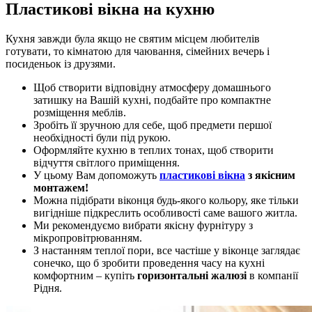
Пластикові вікна на кухню
Кухня завжди була якщо не святим місцем любителів
готувати, то кімнатою для чаювання, сімейних вечерь і
посиденьок із друзями.
Щоб створити відповідну атмосферу домашнього
затишку на Вашій кухні, подбайте про компактне
розміщення меблів.
Зробіть її зручною для себе, щоб предмети першої
необхідності були під рукою.
Оформляйте кухню в теплих тонах, щоб створити
відчуття світлого приміщення.
У цьому Вам допоможуть
пластикові вікна
з якісним
монтажем!
Можна підібрати віконця будь-якого кольору, яке тільки
вигідніше підкреслить особливості саме вашого житла.
Ми рекомендуємо вибрати якісну фурнітуру з
мікропровітрюванням.
З настанням теплої пори, все частіше у віконце заглядає
сонечко, що б зробити проведення часу на кухні
комфортним – купіть
горизонтальні жалюзі
в компанії
Рідня.