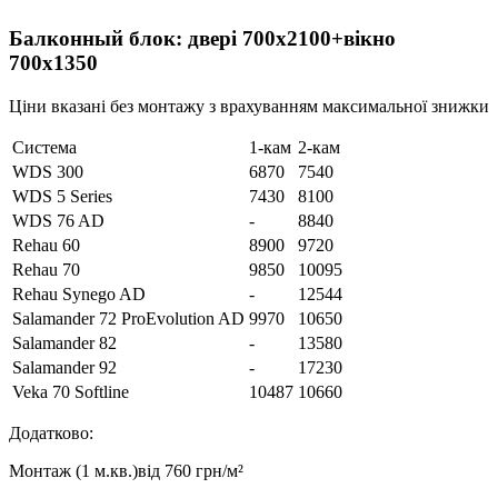
Балконный блок: двері 700х2100+вікно
700х1350
Ціни вказані без монтажу з врахуванням максимальної знижки
Система
1-кам
2-кам
WDS 300
6870
7540
WDS 5 Series
7430
8100
WDS 76 AD
-
8840
Rehau 60
8900
9720
Rehau 70
9850
10095
Rehau Synego AD
-
12544
Salamander 72 ProEvolution AD
9970
10650
Salamander 82
-
13580
Salamander 92
-
17230
Veka 70 Softline
10487
10660
Додатково:
Монтаж (1 м.кв.)
від 760 грн/м²