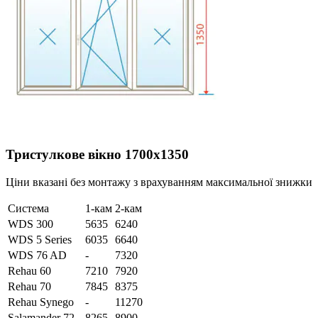
Тристулкове вікно 1700х1350
Ціни вказані без монтажу з врахуванням максимальної знижки
Система
1-кам
2-кам
WDS 300
5635
6240
WDS 5 Series
6035
6640
WDS 76 AD
-
7320
Rehau 60
7210
7920
Rehau 70
7845
8375
Rehau Synego
-
11270
Salamander 72
8265
8900