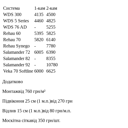
Система
1-кам
2-кам
WDS 300
4135
4500
WDS 5 Series
4460
4825
WDS 76 AD
-
5255
Rehau 60
5395
5825
Rehau 70
5820
6140
Rehau Synego
-
7780
Salamander 72
6005
6390
Salamander 82
-
8355
Salamander 92
-
10780
Veka 70 Softline
6000
6625
Додатково
Монтаж
від 760 грн/м²
Підвіконня 25 см (1 м.п.)
від 270 грн
Відлив 15 см (1 м.п.)
від 80 грн/м.п.
Москітна сітка
від 350 грн/шт.