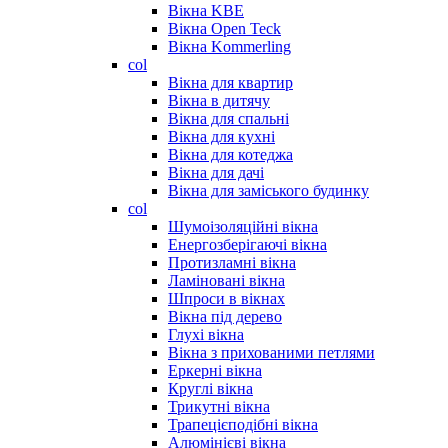
Вікна KBE
Вікна Open Teck
Вікна Kommerling
col
Вікна для квартир
Вікна в дитячу
Вікна для спальні
Вікна для кухні
Вікна для котеджа
Вікна для дачі
Вікна для заміського будинку
col
Шумоізоляційні вікна
Енергозберігаючі вікна
Протизламні вікна
Ламіновані вікна
Шпроси в вікнах
Вікна під дерево
Глухі вікна
Вікна з прихованими петлями
Еркерні вікна
Круглі вікна
Трикутні вікна
Трапецієподібні вікна
Алюмінієві вікна