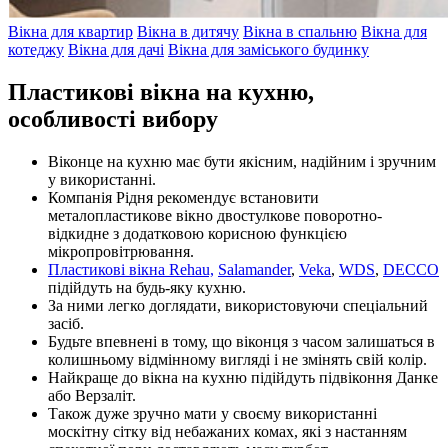
Вікна для квартир
Вікна в дитячу
Вікна в спальню
Вікна для
котеджу
Вікна для дачі
Вікна для заміського будинку
Пластикові вікна на кухню,
особливості вибору
Віконце на кухню має бути якісним, надійним і зручним
у використанні.
Компанія Рідня рекомендує встановити
металопластикове вікно двостулкове поворотно-
відкидне з додатковою корисною функцією
мікропровітрювання.
Пластикові вікна Rehau,
Salamander
,
Veka
,
WDS
,
DECCO
підійдуть на будь-яку кухню.
За ними легко доглядати, використовуючи спеціальний
засіб.
Будьте впевнені в тому, що віконця з часом залишаться в
колишньому відмінному вигляді і не змінять свій колір.
Найкраще до вікна на кухню підійдуть підвіконня Данке
або Верзаліт.
Також дуже зручно мати у своєму використанні
москітну сітку від небажаних комах, які з настанням