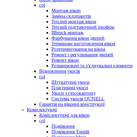
col
Монтаж вікон
Заміна склопакетів
Теплий монтаж вікон
Теплий підставочний профіль
Illbruck монтаж
Фарбування вікон дверей
Термінове виготовлення вікон
Розтермінування на вікна
Ремонт і регулювання дверей
Ремонт вікон
Розширювачі та з’єднувальні елементи
Відновлення укосів
col
Штукатурні укоси
Пластикові укоси
Укоси з гіпсокартону
Система укосів QUNELL
Гарантія на віконні конструкції
Комплектуючі
Комплектуючі для вікон
col
Підвіконня
Підвіконня Topalit