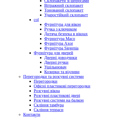
Склопакети зі шпросами
Вітражний склопакет
Тонований склопакет
Ударостійкий склопакет
col
Фурнітура для вікон
Ручка з ключиком
Дитяча безпека в вікнах
Фурнитура Maco
Фурнітура Axor
Фурнітура Siegenia
Фурнітура для дверей
Дверні доводчики
Дверні ручки
Ущільнювач
Козирки та відливи
Перегородки та розсувні системи
Перегородки
Офісні пластикові перегородки
Розсувні вікна
Розсувні пластикові двері
Розсувні системи на балкон
Скління тамбура
Скління терраси
Контакти