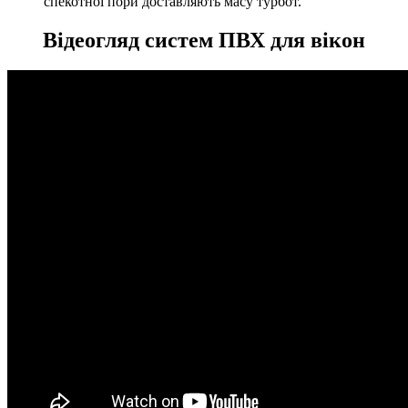
спекотної пори доставляють масу турбот.
Відеогляд систем ПВХ для вікон