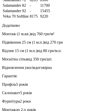
Salamander 82
-
11700
Salamander 92
-
15455
Veka 70 Softline
8175
9220
Додатково
Монтаж (1 м.кв.)
від 760 грн/м²
Підвіконня 25 см (1 м.п.)
від 270 грн
Відлив 15 см (1 м.п.)
від 80 грн/м.п.
Москітна сітка
від 350 грн/шт.
Відновлення укосів
договірна
Гарантія:
Профіль
5 років
Склопакет
5 років
Фурнітура
2 роки
Монтаж
до 2-х років