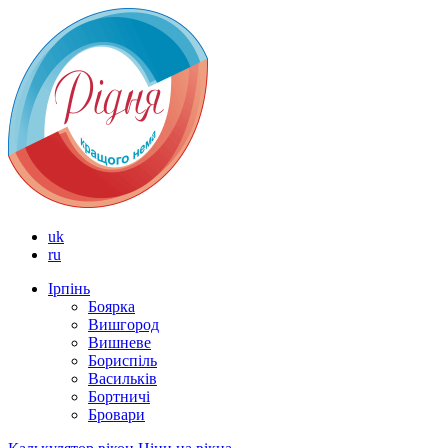
uk
ru
Ірпінь
Боярка
Вишгород
Вишневе
Бориспіль
Васильків
Бортничі
Бровари