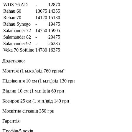
WDS 76 AD
-
12870
Rehau 60
13075
14355
Rehau 70
14120
15130
Rehau Synego
-
19475
Salamander 72
14750
15905
Salamander 82
-
20475
Salamander 92
-
26285
Veka 70 Softline
14780
16375
Додатково:
Монтаж (1 м.кв.)
від 760 грн/м²
Підвіконня 10 см (1 м.п.)
від 130 грн
Відлив 10 см (1 м.п.)
від 60 грн
Козирок 25 см (1 м.п.)
від 140 грн
Москітна сітка
від 350 грн
Гарантія:
Профіль
5 років