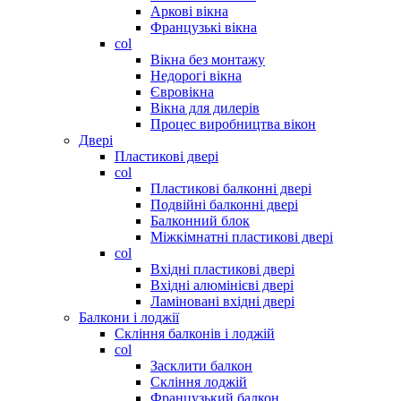
Аркові вікна
Французькі вікна
col
Вікна без монтажу
Недорогі вікна
Євровікна
Вікна для дилерів
Процес виробництва вікон
Двері
Пластикові двері
col
Пластикові балконні двері
Подвійні балконні двері
Балконний блок
Міжкімнатні пластикові двері
col
Вхідні пластикові двері
Вхідні алюмінієві двері
Ламіновані вхідні двері
Балкони і лоджії
Скління балконів і лоджій
col
Засклити балкон
Скління лоджій
Французький балкон