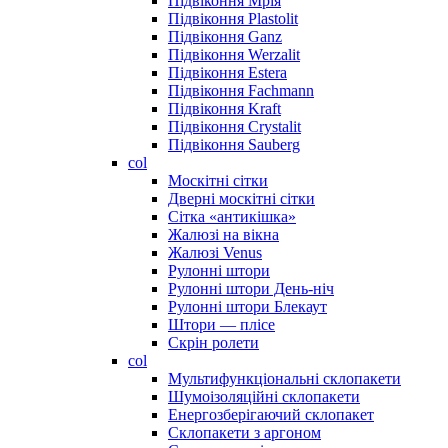
Підвіконня Мрія
Підвіконня Plastolit
Підвіконня Ganz
Підвіконня Werzalit
Підвіконня Estera
Підвіконня Fachmann
Підвіконня Kraft
Підвіконня Crystalit
Підвіконня Sauberg
col
Москітні сітки
Дверні москітні сітки
Сітка «антикішка»
Жалюзі на вікна
Жалюзі Venus
Рулонні штори
Рулонні штори День-ніч
Рулонні штори Блекаут
Штори — плісе
Скрін ролети
col
Мультифункціональні склопакети
Шумоізоляційні склопакети
Енергозберігаючий склопакет
Склопакети з аргоном