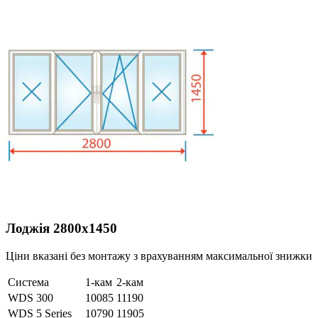
Лоджія 2800х1450
Ціни вказані без монтажу з врахуванням максимальної знижки
Система
1-кам
2-кам
WDS 300
10085
11190
WDS 5 Series
10790
11905