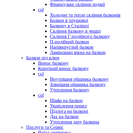
Французьке скління лоджії
col
Холодне та тепле скління балконів
Балкон в хрущовці
Балкону в Сталінці
Скління балкону в чешці
Скління Г-подібного балкону
П-подібний балкон
Напівкруглий балкон
Ламіновані вікна на балкон
Балкон під ключ
Винос балкону
Короткий винос балкону
col
Внутрішня обшивка балкону
Зовнішня обшивка балкону
Утеплення балкону
col
Шафа на балкон
Укріплення перил
Підлога на балконі
Дах на балкон
Утеплення даху балкона
Послуги та Сервіс
Виїзд замірника