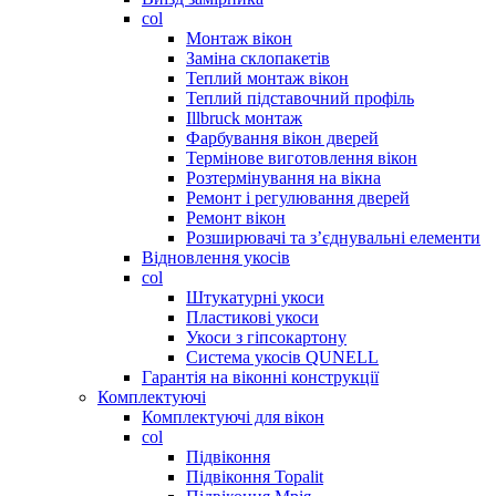
col
Монтаж вікон
Заміна склопакетів
Теплий монтаж вікон
Теплий підставочний профіль
Illbruck монтаж
Фарбування вікон дверей
Термінове виготовлення вікон
Розтермінування на вікна
Ремонт і регулювання дверей
Ремонт вікон
Розширювачі та з’єднувальні елементи
Відновлення укосів
col
Штукатурні укоси
Пластикові укоси
Укоси з гіпсокартону
Система укосів QUNELL
Гарантія на віконні конструкції
Комплектуючі
Комплектуючі для вікон
col
Підвіконня
Підвіконня Topalit