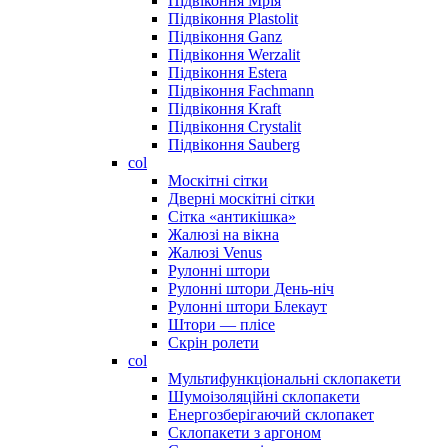
Підвіконня Мрія
Підвіконня Plastolit
Підвіконня Ganz
Підвіконня Werzalit
Підвіконня Estera
Підвіконня Fachmann
Підвіконня Kraft
Підвіконня Crystalit
Підвіконня Sauberg
col
Москітні сітки
Дверні москітні сітки
Сітка «антикішка»
Жалюзі на вікна
Жалюзі Venus
Рулонні штори
Рулонні штори День-ніч
Рулонні штори Блекаут
Штори — плісе
Скрін ролети
col
Мультифункціональні склопакети
Шумоізоляційні склопакети
Енергозберігаючий склопакет
Склопакети з аргоном