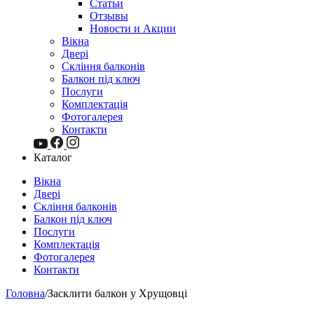
Статьи
Отзывы
Новости и Акции
Вікна
Двері
Скління балконів
Балкон під ключ
Послуги
Комплектація
Фотогалерея
Контакти
Каталог
Вікна
Двері
Скління балконів
Балкон під ключ
Послуги
Комплектація
Фотогалерея
Контакти
Головна
/
Засклити балкон у Хрущовці