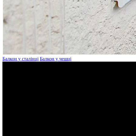
Балкон у сталінці
Балкон у чешці