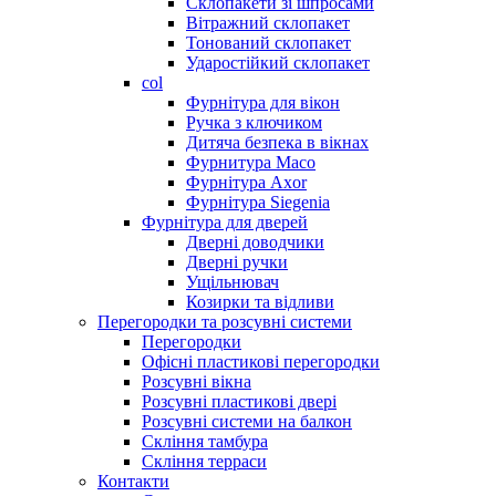
Склопакети зі шпросами
Вітражний склопакет
Тонований склопакет
Ударостійкий склопакет
col
Фурнітура для вікон
Ручка з ключиком
Дитяча безпека в вікнах
Фурнитура Maco
Фурнітура Axor
Фурнітура Siegenia
Фурнітура для дверей
Дверні доводчики
Дверні ручки
Ущільнювач
Козирки та відливи
Перегородки та розсувні системи
Перегородки
Офісні пластикові перегородки
Розсувні вікна
Розсувні пластикові двері
Розсувні системи на балкон
Скління тамбура
Скління терраси
Контакти