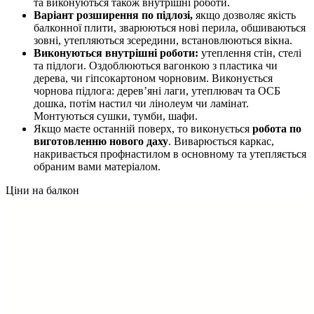
та виконуються також внутрішні роботи.
Варіант розширення по підлозі,
якщо дозволяє якість
балконної плити, зварюються нові перила, обшиваються
зовні, утепляються зсередини, встановлюються вікна.
Виконуються внутрішні роботи:
утеплення стін, стелі
та підлоги. Оздоблюються вагонкою з пластика чи
дерева, чи гіпсокартоном чорновим. Виконується
чорнова підлога: дерев’яні лаги, утеплювач та ОСБ
дошка, потім настил чи лінолеум чи ламінат.
Монтуються сушки, тумби, шафи.
Якщо маєте останній поверх, то виконується
робота по
виготовленню нового даху
. Виварюється каркас,
накривається профнастилом в основному та утепляється
обраним вами матеріалом.
Ціни на балкон