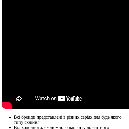
Всі бренди представлені в різних серіях для будь якого
типу скління.
Від холодного, економного варіанту до елітного