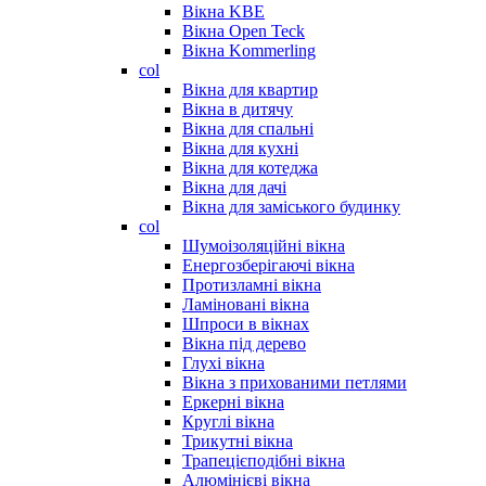
Вікна KBE
Вікна Open Teck
Вікна Kommerling
col
Вікна для квартир
Вікна в дитячу
Вікна для спальні
Вікна для кухні
Вікна для котеджа
Вікна для дачі
Вікна для заміського будинку
col
Шумоізоляційні вікна
Енергозберігаючі вікна
Протизламні вікна
Ламіновані вікна
Шпроси в вікнах
Вікна під дерево
Глухі вікна
Вікна з прихованими петлями
Еркерні вікна
Круглі вікна
Трикутні вікна
Трапецієподібні вікна
Алюмінієві вікна