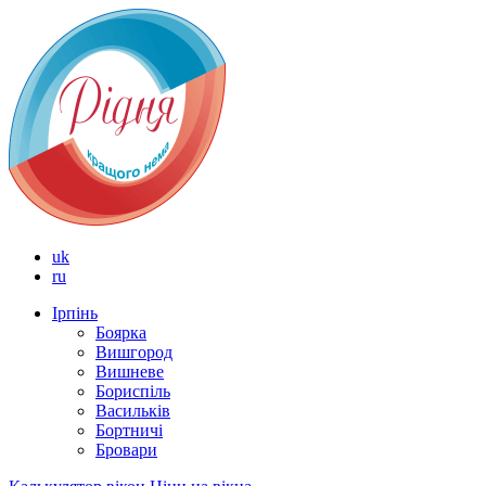
uk
ru
Ірпінь
Боярка
Вишгород
Вишневе
Бориспіль
Васильків
Бортничі
Бровари