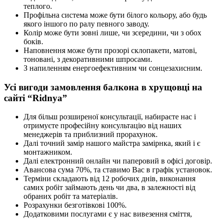
теплого.
Профільна система може бути білого кольору, або будь
якого іншого по ралу певного заводу.
Колір може бути зовні лише, чи зсередини, чи з обох
боків.
Наповнення може бути прозорі склопакети, матові,
тоновані, з декоративними шпросами.
З напиленням енергоефективним чи сонцезахисним.
Усі вигоди замовлення балкона в хрущовці на
сайті “Ridnya”
Для більш розширеної консультації, набираєте нас і
отримуєте професійну консультацію від наших
менеджерів та приблизний прорахунок.
Далі точний замір нашого майстра замірнка, який і є
монтажником.
Далі електронний онлайн чи паперовий в офісі договір.
Авансова сума 70%, та ставимо Вас в графік установок.
Терміни складають від 12 робочих днів, виконання
самих робіт займають день чи два, в залежності від
обраних робіт та матеріалів.
Розрахунки безготівкові 100%.
Додатковими послугами є у нас вивезення сміття,