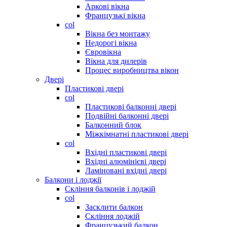
Аркові вікна
Французькі вікна
col
Вікна без монтажу
Недорогі вікна
Євровікна
Вікна для дилерів
Процес виробництва вікон
Двері
Пластикові двері
col
Пластикові балконні двері
Подвійні балконні двері
Балконний блок
Міжкімнатні пластикові двері
col
Вхідні пластикові двері
Вхідні алюмінієві двері
Ламіновані вхідні двері
Балкони і лоджії
Скління балконів і лоджій
col
Засклити балкон
Скління лоджій
Французький балкон