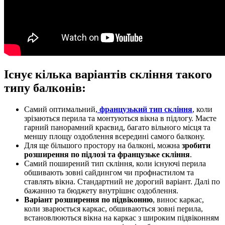
Існує кілька варіантів скління такого
типу балконів:
Самий оптимальний,
французький тип скління
, коли
зрізаються перила та монтуються вікна в підлогу. Маєте
гарний панорамний краєвид, багато вільного місця та
меншу площу оздоблення всередині самого балкону.
Для ще більшого простору на балконі, можна
зробити
розширення по підлозі та французьке скління
.
Самий поширений тип скління, коли існуючі перила
обшивають зовні сайдингом чи профнастилом та
ставлять вікна. Стандартний не дорогий варіант. Далі по
бажанню та бюджету внутрішнє оздоблення.
Варіант розширення по підвіконню
, винос каркас,
коли зварюється каркас, обшиваються зовні перила,
встановлюються вікна на каркас з широким підвіконням