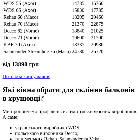
WDS 5S (Axor)
14785
16760
WDS 6S (Axor)
15830
17735
Rehau 60 (Maco)
18205
20460
Rehau 70 (Maco)
21370
22875
Decco 62 (Vorne)
18840
21025
Decco 71 (Vorne)
19600
21790
KBE 70 (Axor)
18335
20980
Salamander Streamline 76 (Maco)
24780
26720
від 13890 грн
Потрібна консультація
Які вікна обрати для скління балконів
в хрущовці?
Ми пропонуємо профільні системи тільки якісних виробників.
А саме:
українського виробника WDS;
польського виробника Decco;
та німецьких Rehau, Salamander та Veka.