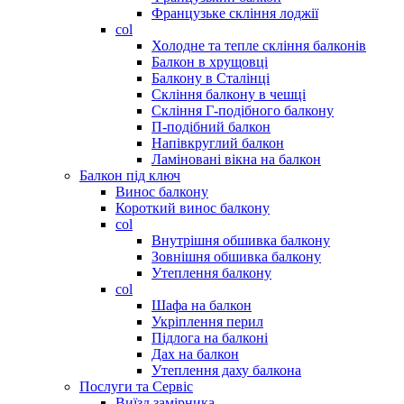
Французьке скління лоджії
col
Холодне та тепле скління балконів
Балкон в хрущовці
Балкону в Сталінці
Скління балкону в чешці
Скління Г-подібного балкону
П-подібний балкон
Напівкруглий балкон
Ламіновані вікна на балкон
Балкон під ключ
Винос балкону
Короткий винос балкону
col
Внутрішня обшивка балкону
Зовнішня обшивка балкону
Утеплення балкону
col
Шафа на балкон
Укріплення перил
Підлога на балконі
Дах на балкон
Утеплення даху балкона
Послуги та Сервіс
Виїзд замірника