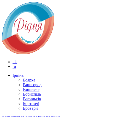
uk
ru
Ірпінь
Боярка
Вишгород
Вишневе
Бориспіль
Васильків
Бортничі
Бровари