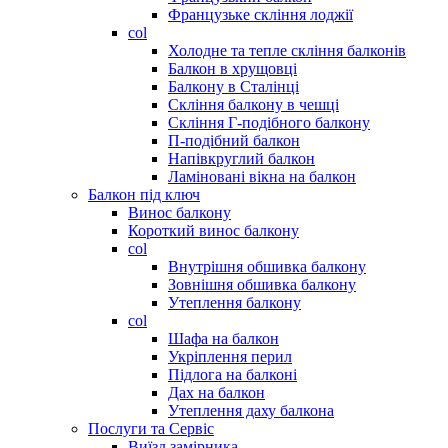
Французьке скління лоджії
col
Холодне та тепле скління балконів
Балкон в хрущовці
Балкону в Сталінці
Скління балкону в чешці
Скління Г-подібного балкону
П-подібний балкон
Напівкруглий балкон
Ламіновані вікна на балкон
Балкон під ключ
Винос балкону
Короткий винос балкону
col
Внутрішня обшивка балкону
Зовнішня обшивка балкону
Утеплення балкону
col
Шафа на балкон
Укріплення перил
Підлога на балконі
Дах на балкон
Утеплення даху балкона
Послуги та Сервіс
Виїзд замірника