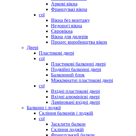
Аркові вікна
Французькі вікна
col
Вікна без монтажу
Недорогі вікна
Євровікна
Вікна для дилерів
Процес виробництва вікон
Двері
Пластикові двері
col
Пластикові балконні двері
Подвійні балконні двері
Балконний блок
Міжкімнатні пластикові двері
col
Вхідні пластикові двері
Вхідні алюмінієві двері
Ламіновані вхідні двері
Балкони і лоджії
Скління балконів і лоджій
col
Засклити балкон
Скління лоджій
Французький балкон