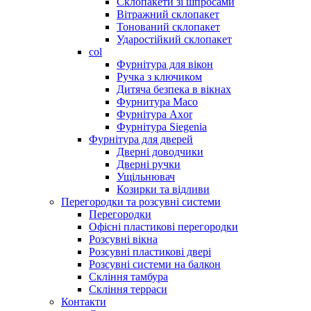
Склопакети зі шпросами
Вітражний склопакет
Тонований склопакет
Ударостійкий склопакет
col
Фурнітура для вікон
Ручка з ключиком
Дитяча безпека в вікнах
Фурнитура Maco
Фурнітура Axor
Фурнітура Siegenia
Фурнітура для дверей
Дверні доводчики
Дверні ручки
Ущільнювач
Козирки та відливи
Перегородки та розсувні системи
Перегородки
Офісні пластикові перегородки
Розсувні вікна
Розсувні пластикові двері
Розсувні системи на балкон
Скління тамбура
Скління терраси
Контакти