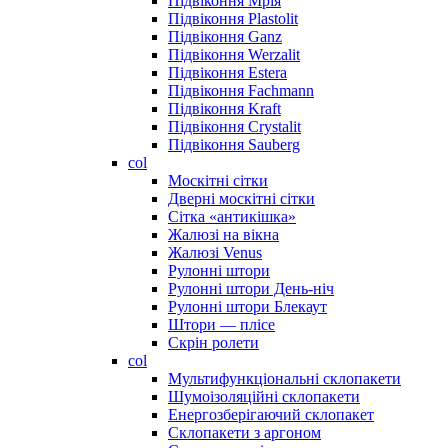
Підвіконня Мрія
Підвіконня Plastolit
Підвіконня Ganz
Підвіконня Werzalit
Підвіконня Estera
Підвіконня Fachmann
Підвіконня Kraft
Підвіконня Crystalit
Підвіконня Sauberg
col
Москітні сітки
Дверні москітні сітки
Сітка «антикішка»
Жалюзі на вікна
Жалюзі Venus
Рулонні штори
Рулонні штори День-ніч
Рулонні штори Блекаут
Штори — плісе
Скрін ролети
col
Мультифункціональні склопакети
Шумоізоляційні склопакети
Енергозберігаючий склопакет
Склопакети з аргоном