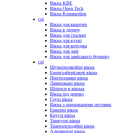
Вікна KBE
Вікна Open Teck
Вікна Kommerling
col
Вікна для квартир
Вікна в дитячу
Вікна для спальні
Вікна для кухні
Вікна для котеджа
Вікна для дачі
Вікна для заміського будинку
col
Шумоізоляційні вікна
Енергозберігаючі вікна
Протизламні вікна
Ламіновані вікна
Шпроси в вікнах
Вікна під дерево
Глухі вікна
Вікна з прихованими петлями
Еркерні вікна
Круглі вікна
Трикутні вікна
Трапецієподібні вікна
Алюмінієві вікна