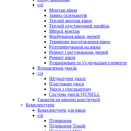
col
Монтаж вікон
Заміна склопакетів
Теплий монтаж вікон
Теплий підставочний профіль
Illbruck монтаж
Фарбування вікон дверей
Термінове виготовлення вікон
Розтермінування на вікна
Ремонт і регулювання дверей
Ремонт вікон
Розширювачі та з’єднувальні елементи
Відновлення укосів
col
Штукатурні укоси
Пластикові укоси
Укоси з гіпсокартону
Система укосів QUNELL
Гарантія на віконні конструкції
Комплектуючі
Комплектуючі для вікон
col
Підвіконня
Підвіконня Topalit