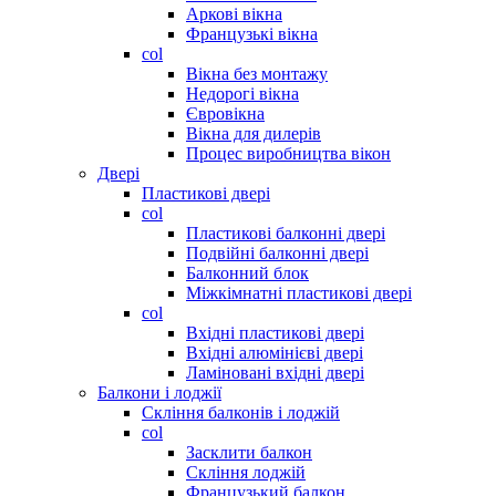
Аркові вікна
Французькі вікна
col
Вікна без монтажу
Недорогі вікна
Євровікна
Вікна для дилерів
Процес виробництва вікон
Двері
Пластикові двері
col
Пластикові балконні двері
Подвійні балконні двері
Балконний блок
Міжкімнатні пластикові двері
col
Вхідні пластикові двері
Вхідні алюмінієві двері
Ламіновані вхідні двері
Балкони і лоджії
Скління балконів і лоджій
col
Засклити балкон
Скління лоджій
Французький балкон