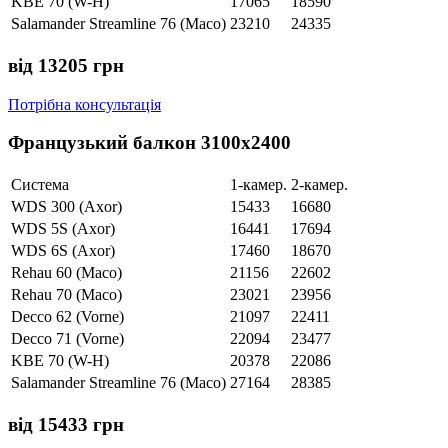
KBE 70 (W-H)
17065
18590
Salamander Streamline 76 (Maco)
23210
24335
від 13205 грн
Потрібна консультація
Французький балкон 3100х2400
Система
1-камер.
2-камер.
WDS 300 (Axor)
15433
16680
WDS 5S (Axor)
16441
17694
WDS 6S (Axor)
17460
18670
Rehau 60 (Maco)
21156
22602
Rehau 70 (Maco)
23021
23956
Decco 62 (Vorne)
21097
22411
Decco 71 (Vorne)
22094
23477
KBE 70 (W-H)
20378
22086
Salamander Streamline 76 (Maco)
27164
28385
від 15433 грн