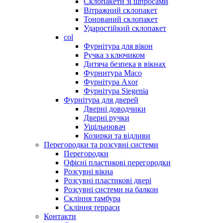
Склопакети зі шпросами
Вітражний склопакет
Тонований склопакет
Ударостійкий склопакет
col
Фурнітура для вікон
Ручка з ключиком
Дитяча безпека в вікнах
Фурнитура Maco
Фурнітура Axor
Фурнітура Siegenia
Фурнітура для дверей
Дверні доводчики
Дверні ручки
Ущільнювач
Козирки та відливи
Перегородки та розсувні системи
Перегородки
Офісні пластикові перегородки
Розсувні вікна
Розсувні пластикові двері
Розсувні системи на балкон
Скління тамбура
Скління терраси
Контакти