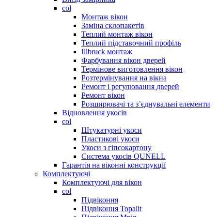
col
Монтаж вікон
Заміна склопакетів
Теплий монтаж вікон
Теплий підставочний профіль
Illbruck монтаж
Фарбування вікон дверей
Термінове виготовлення вікон
Розтермінування на вікна
Ремонт і регулювання дверей
Ремонт вікон
Розширювачі та з’єднувальні елементи
Відновлення укосів
col
Штукатурні укоси
Пластикові укоси
Укоси з гіпсокартону
Система укосів QUNELL
Гарантія на віконні конструкції
Комплектуючі
Комплектуючі для вікон
col
Підвіконня
Підвіконня Topalit