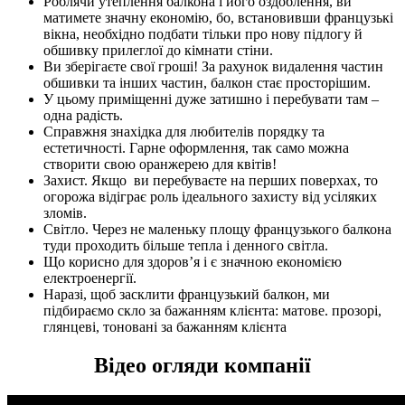
Роблячи утеплення балкона і його оздоблення, ви
матимете значну економію, бо, встановивши французькі
вікна, необхідно подбати тільки про нову підлогу й
обшивку прилеглої до кімнати стіни.
Ви зберігаєте свої гроші! За рахунок видалення частин
обшивки та інших частин, балкон стає просторішим.
У цьому приміщенні дуже затишно і перебувати там –
одна радість.
Справжня знахідка для любителів порядку та
естетичності. Гарне оформлення, так само можна
створити свою оранжерею для квітів!
Захист. Якщо ви перебуваєте на перших поверхах, то
огорожа відіграє роль ідеального захисту від усіляких
зломів.
Світло. Через не маленьку площу французького балкона
туди проходить більше тепла і денного світла.
Що корисно для здоров’я і є значною економією
електроенергії.
Наразі, щоб засклити французький балкон, ми
підбираємо скло за бажанням клієнта: матове. прозорі,
глянцеві, тоновані за бажанням клієнта
Відео огляди компанії