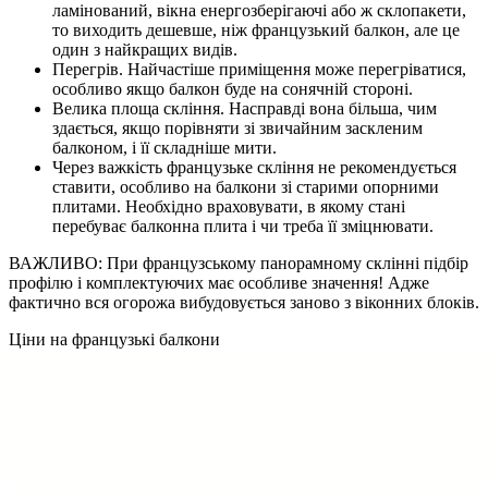
ламінований, вікна енергозберігаючі або ж склопакети,
то виходить дешевше, ніж французький балкон, але це
один з найкращих видів.
Перегрів. Найчастіше приміщення може перегріватися,
особливо якщо балкон буде на сонячній стороні.
Велика площа скління. Насправді вона більша, чим
здається, якщо порівняти зі звичайним заскленим
балконом, і її складніше мити.
Через важкість французьке скління не рекомендується
ставити, особливо на балкони зі старими опорними
плитами. Необхідно враховувати, в якому стані
перебуває балконна плита і чи треба її зміцнювати.
ВАЖЛИВО: При французському панорамному склінні підбір
профілю і комплектуючих має особливе значення! Адже
фактично вся огорожа вибудовується заново з віконних блоків.
Ціни на французькі балкони