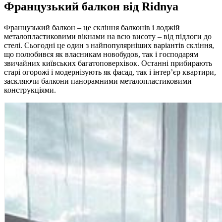
Французький балкон від Ridnya
Французький балкон – це скління балконів і лоджій
металопластиковими вікнами на всю висоту – від підлоги до
стелі. Сьогодні це один з найпопулярніших варіантів скління,
що полюбився як власникам новобудов, так і господарям
звичайних київських багатоповерхівок. Останні прибирають
старі огорожі і модернізують як фасад, так і інтер’єр квартири,
заскляючи балкони панорамними металопластиковими
конструкціями.