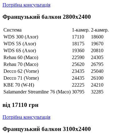
Потрібна консультація
Французький балкон 2800х2400
Система
1-камер.
2-камер.
WDS 300 (Axor)
17110
18600
WDS 5S (Axor)
18175
19670
WDS 6S (Axor)
19360
20810
Rehau 60 (Maco)
22590
24305
Rehau 70 (Maco)
25620
26795
Decco 62 (Vorne)
23435
25040
Decco 71 (Vorne)
24435
26100
KBE 70 (W-H)
22225
24210
Salamander Streamline 76 (Maco)
30795
32285
від 17110 грн
Потрібна консультація
Французький балкон 3100х2400