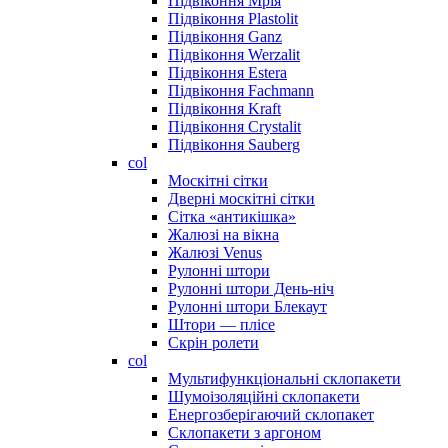
Підвіконня Мрія
Підвіконня Plastolit
Підвіконня Ganz
Підвіконня Werzalit
Підвіконня Estera
Підвіконня Fachmann
Підвіконня Kraft
Підвіконня Crystalit
Підвіконня Sauberg
col
Москітні сітки
Дверні москітні сітки
Сітка «антикішка»
Жалюзі на вікна
Жалюзі Venus
Рулонні штори
Рулонні штори День-ніч
Рулонні штори Блекаут
Штори — плісе
Скрін ролети
col
Мультифункціональні склопакети
Шумоізоляційні склопакети
Енергозберігаючий склопакет
Склопакети з аргоном