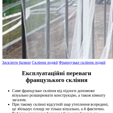
Засклити балкон
Скління лоджії
Французьке скління лоджії
Експлуатаційні переваги
французького скління
Саме французьке скління від підлоги допоможе
візуально розширювати конструкцію, а також кімнату
загалом.
При такому склінні відсутній шар утеплення всередині,
це збільшує площу не тільки візуально, а й фактично.