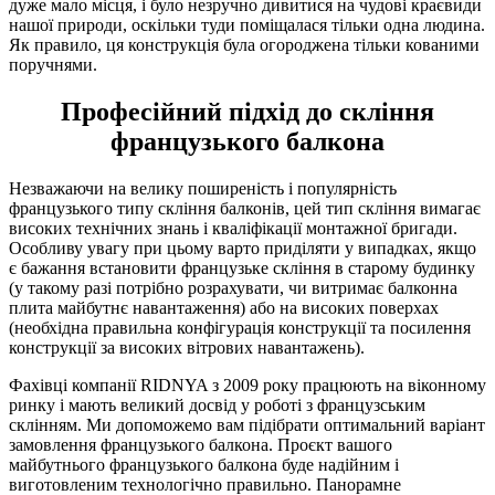
дуже мало місця, і було незручно дивитися на чудові краєвиди
нашої природи, оскільки туди поміщалася тільки одна людина.
Як правило, ця конструкція була огороджена тільки кованими
поручнями.
Професійний підхід до скління
французького балкона
Незважаючи на велику поширеність і популярність
французького типу скління балконів, цей тип скління вимагає
високих технічних знань і кваліфікації монтажної бригади.
Особливу увагу при цьому варто приділяти у випадках, якщо
є бажання встановити французьке скління в старому будинку
(у такому разі потрібно розрахувати, чи витримає балконна
плита майбутнє навантаження) або на високих поверхах
(необхідна правильна конфігурація конструкції та посилення
конструкції за високих вітрових навантажень).
Фахівці компанії RIDNYA з 2009 року працюють на віконному
ринку і мають великий досвід у роботі з французським
склінням. Ми допоможемо вам підібрати оптимальний варіант
замовлення французького балкона. Проєкт вашого
майбутнього французького балкона буде надійним і
виготовленим технологічно правильно. Панорамне