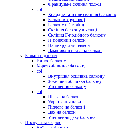
Французьке скління лоджії
col
Холодне та тепле скління балконів
Балкон в хрущовці
Балкону в Сталінці
Скління балкону в чешці
Скління Г-подібного балкону
П-подібний балкон
Напівкруглий балкон
Ламіновані вікна на балкон
Балкон під ключ
Винос балкону
Короткий винос балкону
col
Внутрішня обшивка балкону
Зовнішня обшивка балкону
Утеплення балкону
col
Шафа на балкон
Укріплення перил
Підлога на балконі
Дах на балкон
Утеплення даху балкона
Послуги та Сервіс
Виїзд замірника