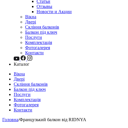
Статьи
Отзывы
Новости и Акции
Вікна
Двері
Скління балконів
Балкон під ключ
Послуги
Комплектація
Фотогалерея
Контакти
Каталог
Вікна
Двері
Скління балконів
Балкон під ключ
Послуги
Комплектація
Фотогалерея
Контакти
Головна
/
Французький балкон від RIDNYA