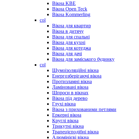
Вікна KBE
Вікна Open Teck
Вікна Kommerling
col
Вікна для квартир
Вікна в дитячу
Вікна для спальні
Вікна для кухні
Вікна для котеджа
Вікна для дачі
Вікна для заміського будинку
col
Шумоізоляційні вікна
Енергозберігаючі вікна
Протизламні вікна
Ламіновані вікна
Шпроси в вікнах
Вікна під дерево
Глухі вікна
Вікна з прихованими петлями
Еркерні вікна
Круглі вікна
Трикутні вікна
Трапецієподібні вікна
Алюмінієві вікна