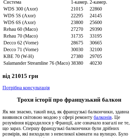
Система
1-камер.
2-камер.
WDS 300 (Axor)
21015
22860
WDS 5S (Axor)
22295
24145
WDS 6S (Axor)
23800
25600
Rehau 60 (Maco)
27270
29390
Rehau 70 (Maco)
31735
33195
Decco 62 (Vorne)
28675
30665
Decco 71 (Vorne)
30030
32100
KBE 70 (W-H)
27380
29705
Salamander Streamline 76 (Maco)
38380
40230
від 21015 грн
Потрібна консультація
Трохи
історії про французький балкон
Як ми знаємо, такий вид, як французькі балкончики, здавна
виявився світовою модою у сфері ремонту
балконів
. Це
розуміння відродилося у Франції, але означало взагалі не те,
що зараз. Спершу французькі балкончики були дрібних
розмірів, які виходили з невеликої кімнати на вулицю. Було