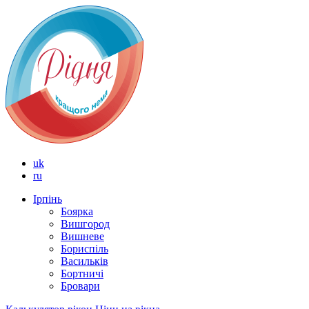
uk
ru
Ірпінь
Боярка
Вишгород
Вишневе
Бориспіль
Васильків
Бортничі
Бровари