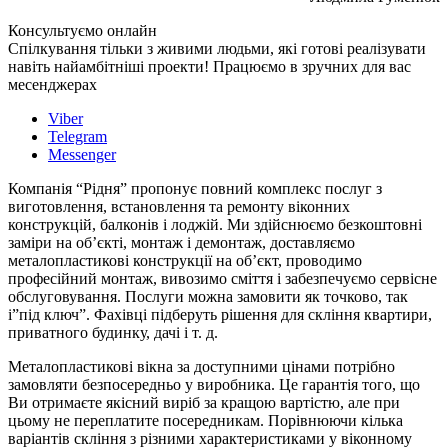
Консультуємо онлайн
Спілкування тільки з живими людьми, які готові реалізувати
навіть найамбітніші проекти! Працюємо в зручних для вас
месенджерах
Viber
Telegram
Messenger
Компанія “Рідня” пропонує повний комплекс послуг з
виготовлення, встановлення та ремонту віконних
конструкцій, балконів і лоджій. Ми здійснюємо безкоштовні
заміри на об’єкті, монтаж і демонтаж, доставляємо
металопластикові конструкції на об’єкт, проводимо
професійний монтаж, вивозимо сміття і забезпечуємо сервісне
обслуговування. Послуги можна замовити як точково, так
і”під ключ”. Фахівці підберуть рішення для скління квартири,
приватного будинку, дачі і т. д.
Металопластикові вікна за доступними цінами потрібно
замовляти безпосередньо у виробника. Це гарантія того, що
Ви отримаєте якісний виріб за кращою вартістю, але при
цьому не переплатите посередникам. Порівнюючи кілька
варіантів скління з різними характеристиками у віконному