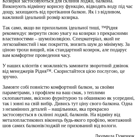
Козирки застосовуються для скління лоджії, балкона.
Виконують відмінну корисну функцію, відводять воду під час
дощу, захищають від протікання балкон. Як і з відливом,
важливий ідеальний розмір козирка.
Так само, якщо ви прихильник ідеальної тиші, ™Рідня
рекомендує звернути свою увагу на козирки з прекрасними
властивостями – шумоізоляцією. Спецматеріал, який не
легкозаймистий і має покриття, знизить шум до мінімуму. За
ціною трохи вищий, ніж стандартний козирок, але подарує
вам комфортне проведення часу.
У наших клієнтів є можливість замовити зворотний дзвінок
від менеджерів Рідня™. Скористайтеся цією послугою, це
зручно.
Замовте собі повністю комфортний балкон, за своїми
параметрами, з профілем на ваш смак, з теплими
склопакетами, якісною фурнітурою та обшивкою як усередині,
так і зовні на свій вибір. Дивись тут ціну свого балкона. Одна
з незамінних деталей – нащільники, яка прекрасно
застосовується в склінні лоджії, балконів. На відміну від
металопластикових віконець будь-якого профілю, монтажний
шов самих балконів/лоджій не прихований від вологи.
Людмила Гуменюк