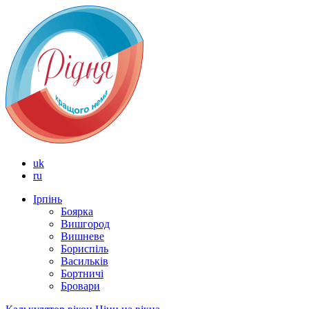
uk
ru
Ірпінь
Боярка
Вишгород
Вишневе
Бориспіль
Васильків
Бортничі
Бровари