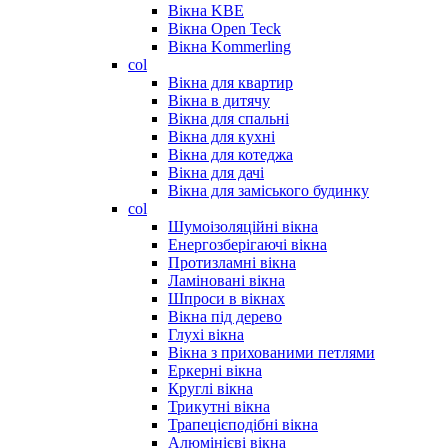
Вікна KBE
Вікна Open Teck
Вікна Kommerling
col
Вікна для квартир
Вікна в дитячу
Вікна для спальні
Вікна для кухні
Вікна для котеджа
Вікна для дачі
Вікна для заміського будинку
col
Шумоізоляційні вікна
Енергозберігаючі вікна
Протизламні вікна
Ламіновані вікна
Шпроси в вікнах
Вікна під дерево
Глухі вікна
Вікна з прихованими петлями
Еркерні вікна
Круглі вікна
Трикутні вікна
Трапецієподібні вікна
Алюмінієві вікна