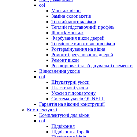
col
Монтаж вікон
Заміна склопакетів
Теплий монтаж вікон
Теплий підставочний профіль
Illbruck монтаж
Фарбування вікон дверей
Термінове виготовлення вікон
Розтермінування на вікна
Ремонт і регулювання дверей
Ремонт вікон
Розширювачі та з’єднувальні елементи
Відновлення укосів
col
Штукатурні укоси
Пластикові укоси
Укоси з гіпсокартону
Система укосів QUNELL
Гарантія на віконні конструкції
Комплектуючі
Комплектуючі для вікон
col
Підвіконня
Підвіконня Topalit