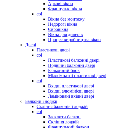
Аркові вікна
Французькі вікна
col
Вікна без монтажу
Недорогі вікна
Євровікна
Вікна для дилерів
Процес виробництва вікон
Двері
Пластикові двері
col
Пластикові балконні двері
Подвійні балконні двері
Балконний блок
Міжкімнатні пластикові двері
col
Вхідні пластикові двері
Вхідні алюмінієві двері
Ламіновані вхідні двері
Балкони і лоджії
Скління балконів і лоджій
col
Засклити балкон
Скління лоджій
Французький балкон