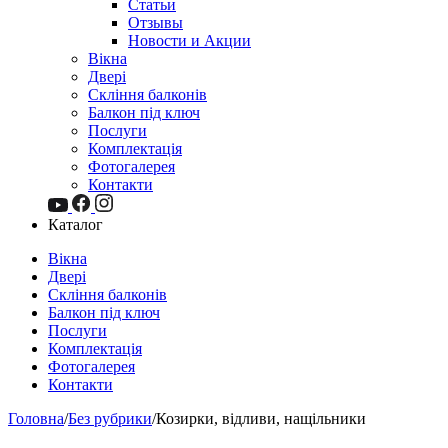
Статьи
Отзывы
Новости и Акции
Вікна
Двері
Скління балконів
Балкон під ключ
Послуги
Комплектація
Фотогалерея
Контакти
Каталог
Вікна
Двері
Скління балконів
Балкон під ключ
Послуги
Комплектація
Фотогалерея
Контакти
Головна
/
Без рубрики
/
Козирки, відливи, нащільники