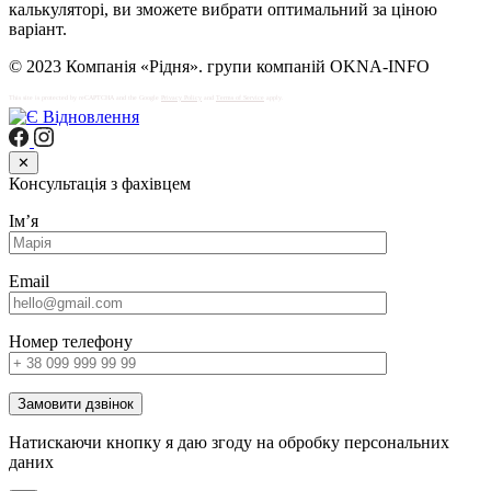
калькуляторі, ви зможете вибрати оптимальний за ціною
варіант.
© 2023 Компанія «Рідня». групи компаній OKNA-INFO
This site is protected by reCAPTCHA and the Google
Privacy Policy
and
Terms of Service
apply.
✕
Консультація з фахівцем
Імʼя
Email
Номер телефону
Замовити дзвінок
Натискаючи кнопку я даю згоду на обробку персональних
даних