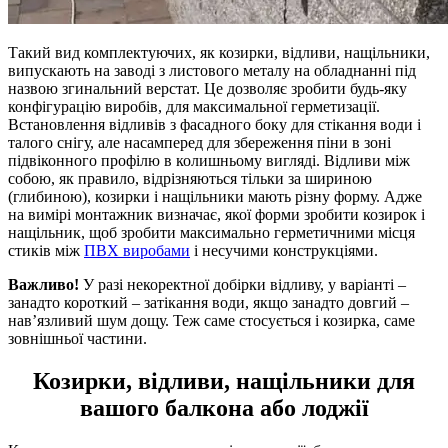
Такий вид комплектуючих, як козирки, відливи, нащільники,
випускають на заводі з листового металу на обладнанні під
назвою згинальний верстат. Це дозволяє зробити будь-яку
конфігурацію виробів, для максимальної герметизації.
Встановлення відливів з фасадного боку для стікання води і
талого снігу, але насамперед для збереження піни в зоні
підвіконного профілю в колишньому вигляді. Відливи між
собою, як правило, відрізняються тільки за шириною
(глибиною), козирки і нащільники мають різну форму. Адже
на вимірі монтажник визначає, якої форми зробити козирок і
нащільник, щоб зробити максимально герметичними місця
стиків між
ПВХ виробами
і несучими конструкціями.
Важливо!
У разі некоректної добірки відливу, у варіанті –
занадто короткий – затікання води, якщо занадто довгий –
нав’язливий шум дощу. Теж саме стосується і козирка, саме
зовнішньої частини.
Козирки, відливи, нащільники для
вашого балкона або лоджії