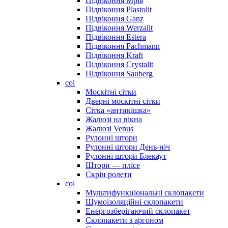
Підвіконня Мрія
Підвіконня Plastolit
Підвіконня Ganz
Підвіконня Werzalit
Підвіконня Estera
Підвіконня Fachmann
Підвіконня Kraft
Підвіконня Crystalit
Підвіконня Sauberg
col
Москітні сітки
Дверні москітні сітки
Сітка «антикішка»
Жалюзі на вікна
Жалюзі Venus
Рулонні штори
Рулонні штори День-ніч
Рулонні штори Блекаут
Штори — плісе
Скрін ролети
col
Мультифункціональні склопакети
Шумоізоляційні склопакети
Енергозберігаючий склопакет
Склопакети з аргоном