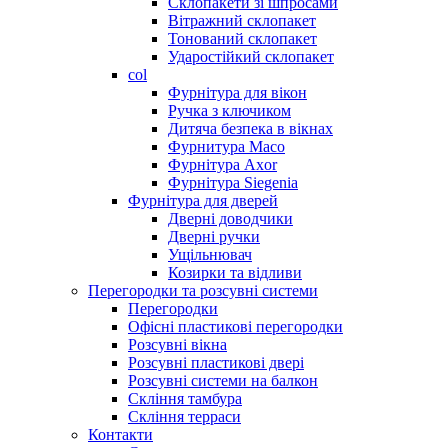
Склопакети зі шпросами
Вітражний склопакет
Тонований склопакет
Ударостійкий склопакет
col
Фурнітура для вікон
Ручка з ключиком
Дитяча безпека в вікнах
Фурнитура Maco
Фурнітура Axor
Фурнітура Siegenia
Фурнітура для дверей
Дверні доводчики
Дверні ручки
Ущільнювач
Козирки та відливи
Перегородки та розсувні системи
Перегородки
Офісні пластикові перегородки
Розсувні вікна
Розсувні пластикові двері
Розсувні системи на балкон
Скління тамбура
Скління терраси
Контакти