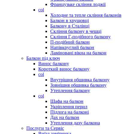
Французьке скління лоджії
col
Холодне та тепле скління балконів
Балкон в хрущовці
Балкону в Сталінці
Скління балкону в чешці
Скління Г-подібного балкону
П-подібний балкон
Напівкруглий балкон
Ламіновані вікна на балкон
Балкон під ключ
Винос балкону
Короткий винос балкону
col
Внутрішня обшивка балкону
Зовнішня обшивка балкону
Утеплення балкону
col
Шафа на балкон
Укріплення перил
Підлога на балконі
Дах на балкон
Утеплення даху балкона
Послуги та Сервіс
Виїзд замірника