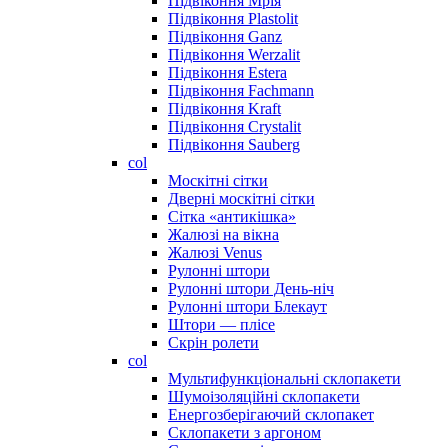
Підвіконня Мрія
Підвіконня Plastolit
Підвіконня Ganz
Підвіконня Werzalit
Підвіконня Estera
Підвіконня Fachmann
Підвіконня Kraft
Підвіконня Crystalit
Підвіконня Sauberg
col
Москітні сітки
Дверні москітні сітки
Сітка «антикішка»
Жалюзі на вікна
Жалюзі Venus
Рулонні штори
Рулонні штори День-ніч
Рулонні штори Блекаут
Штори — плісе
Скрін ролети
col
Мультифункціональні склопакети
Шумоізоляційні склопакети
Енергозберігаючий склопакет
Склопакети з аргоном