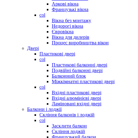
Аркові вікна
Французькі вікна
col
Вікна без монтажу
Недорогі вікна
Євровікна
Вікна для дилерів
Процес виробництва вікон
Двері
Пластикові двері
col
Пластикові балконні двері
Подвійні балконні двері
Балконний блок
Міжкімнатні пластикові двері
col
Вхідні пластикові двері
Вхідні алюмінієві двері
Ламіновані вхідні двері
Балкони і лоджії
Скління балконів і лоджій
col
Засклити балкон
Скління лоджій
Французький балкон