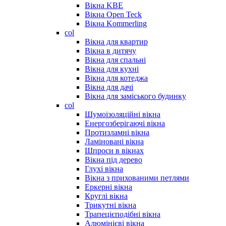
Вікна KBE
Вікна Open Teck
Вікна Kommerling
col
Вікна для квартир
Вікна в дитячу
Вікна для спальні
Вікна для кухні
Вікна для котеджа
Вікна для дачі
Вікна для заміського будинку
col
Шумоізоляційні вікна
Енергозберігаючі вікна
Протизламні вікна
Ламіновані вікна
Шпроси в вікнах
Вікна під дерево
Глухі вікна
Вікна з прихованими петлями
Еркерні вікна
Круглі вікна
Трикутні вікна
Трапецієподібні вікна
Алюмінієві вікна