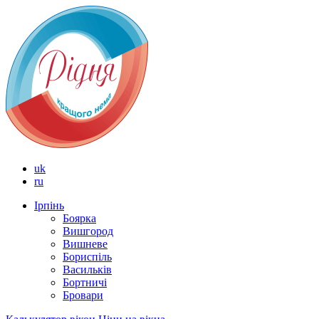
uk
ru
Ірпінь
Боярка
Вишгород
Вишневе
Бориспіль
Васильків
Бортничі
Бровари