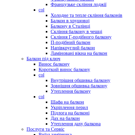
Французьке скління лоджії
col
Холодне та тепле скління балконів
Балкон в хрущовці
Балкону в Сталінці
Скління балкону в чешці
Скління Г-подібного балкону
П-подібний балкон
Напівкруглий балкон
Ламіновані вікна на балкон
Балкон під ключ
Винос балкону
Короткий винос балкону
col
Внутрішня обшивка балкону
Зовнішня обшивка балкону
Утеплення балкону
col
Шафа на балкон
Укріплення перил
Підлога на балконі
Дах на балкон
Утеплення даху балкона
Послуги та Сервіс
Виїзд замірника