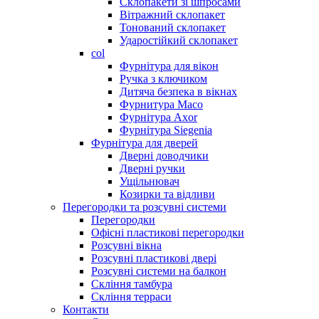
Склопакети зі шпросами
Вітражний склопакет
Тонований склопакет
Ударостійкий склопакет
col
Фурнітура для вікон
Ручка з ключиком
Дитяча безпека в вікнах
Фурнитура Maco
Фурнітура Axor
Фурнітура Siegenia
Фурнітура для дверей
Дверні доводчики
Дверні ручки
Ущільнювач
Козирки та відливи
Перегородки та розсувні системи
Перегородки
Офісні пластикові перегородки
Розсувні вікна
Розсувні пластикові двері
Розсувні системи на балкон
Скління тамбура
Скління терраси
Контакти