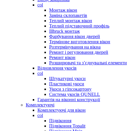
col
Монтаж вікон
Заміна склопакетів
Теплий монтаж вікон
Теплий підставочний профіль
Illbruck монтаж
Фарбування вікон дверей
Термінове виготовлення вікон
Розтермінування на вікна
Ремонт і регулювання дверей
Ремонт вікон
Розширювачі та з’єднувальні елементи
Відновлення укосів
col
Штукатурні укоси
Пластикові укоси
Укоси з гіпсокартону
Система укосів QUNELL
Гарантія на віконні конструкції
Комплектуючі
Комплектуючі для вікон
col
Підвіконня
Підвіконня Topalit