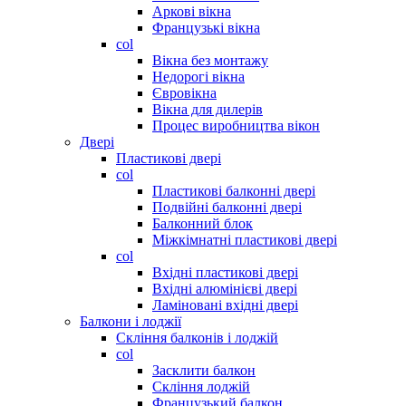
Аркові вікна
Французькі вікна
col
Вікна без монтажу
Недорогі вікна
Євровікна
Вікна для дилерів
Процес виробництва вікон
Двері
Пластикові двері
col
Пластикові балконні двері
Подвійні балконні двері
Балконний блок
Міжкімнатні пластикові двері
col
Вхідні пластикові двері
Вхідні алюмінієві двері
Ламіновані вхідні двері
Балкони і лоджії
Скління балконів і лоджій
col
Засклити балкон
Скління лоджій
Французький балкон