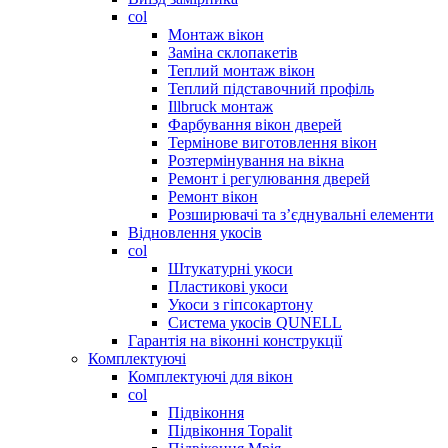
col
Монтаж вікон
Заміна склопакетів
Теплий монтаж вікон
Теплий підставочний профіль
Illbruck монтаж
Фарбування вікон дверей
Термінове виготовлення вікон
Розтермінування на вікна
Ремонт і регулювання дверей
Ремонт вікон
Розширювачі та з’єднувальні елементи
Відновлення укосів
col
Штукатурні укоси
Пластикові укоси
Укоси з гіпсокартону
Система укосів QUNELL
Гарантія на віконні конструкції
Комплектуючі
Комплектуючі для вікон
col
Підвіконня
Підвіконня Topalit