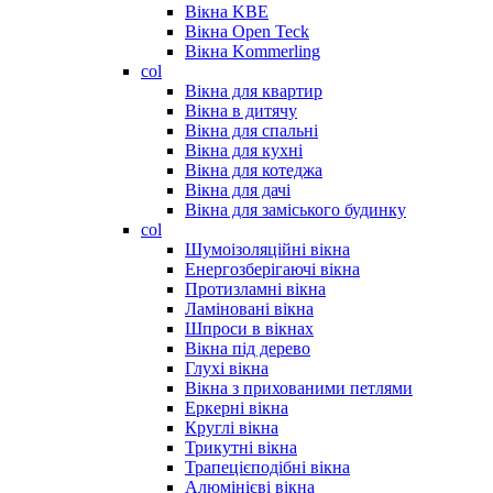
Вікна KBE
Вікна Open Teck
Вікна Kommerling
col
Вікна для квартир
Вікна в дитячу
Вікна для спальні
Вікна для кухні
Вікна для котеджа
Вікна для дачі
Вікна для заміського будинку
col
Шумоізоляційні вікна
Енергозберігаючі вікна
Протизламні вікна
Ламіновані вікна
Шпроси в вікнах
Вікна під дерево
Глухі вікна
Вікна з прихованими петлями
Еркерні вікна
Круглі вікна
Трикутні вікна
Трапецієподібні вікна
Алюмінієві вікна