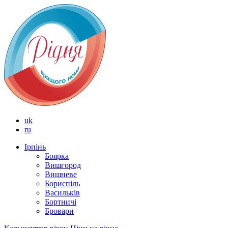
uk
ru
Ірпінь
Боярка
Вишгород
Вишневе
Бориспіль
Васильків
Бортничі
Бровари