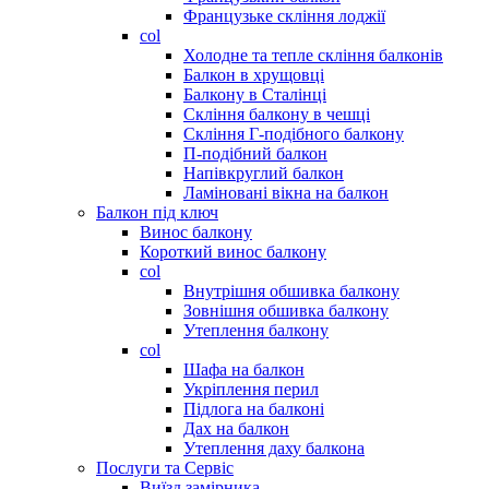
Французьке скління лоджії
col
Холодне та тепле скління балконів
Балкон в хрущовці
Балкону в Сталінці
Скління балкону в чешці
Скління Г-подібного балкону
П-подібний балкон
Напівкруглий балкон
Ламіновані вікна на балкон
Балкон під ключ
Винос балкону
Короткий винос балкону
col
Внутрішня обшивка балкону
Зовнішня обшивка балкону
Утеплення балкону
col
Шафа на балкон
Укріплення перил
Підлога на балконі
Дах на балкон
Утеплення даху балкона
Послуги та Сервіс
Виїзд замірника