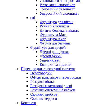
Склопакети зі шпросами
Вітражний склопакет
Тонований склопакет
Ударостійкий склопакет
col
Фурнітура для вікон
Ручка з ключиком
Дитяча безпека в вікнах
Фурнитура Maco
Фурнітура Axor
Фурнітура Siegenia
Фурнітура для дверей
Дверні доводчики
Дверні ручки
Ущільнювач
Козирки та відливи
Перегородки та розсувні системи
Перегородки
Офісні пластикові перегородки
Розсувні вікна
Розсувні пластикові двері
Розсувні системи на балкон
Скління тамбура
Скління терраси
Контакти