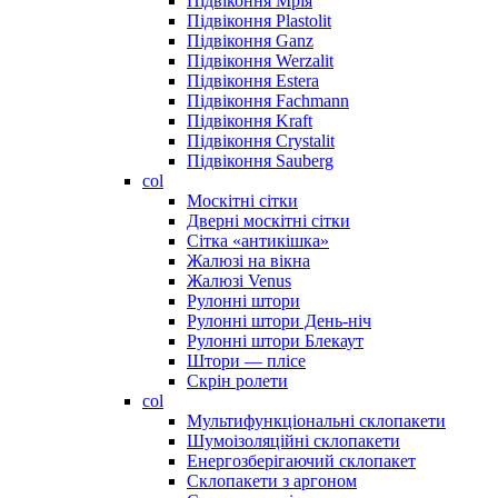
Підвіконня Мрія
Підвіконня Plastolit
Підвіконня Ganz
Підвіконня Werzalit
Підвіконня Estera
Підвіконня Fachmann
Підвіконня Kraft
Підвіконня Crystalit
Підвіконня Sauberg
col
Москітні сітки
Дверні москітні сітки
Сітка «антикішка»
Жалюзі на вікна
Жалюзі Venus
Рулонні штори
Рулонні штори День-ніч
Рулонні штори Блекаут
Штори — плісе
Скрін ролети
col
Мультифункціональні склопакети
Шумоізоляційні склопакети
Енергозберігаючий склопакет
Склопакети з аргоном