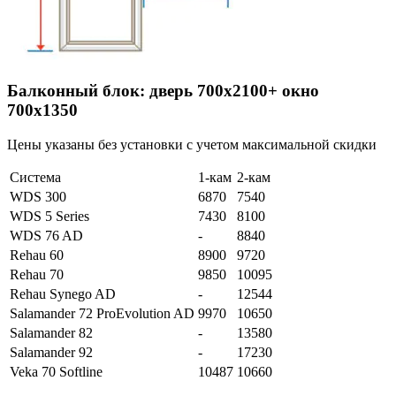
Балконный блок: дверь 700х2100+ окно
700х1350
Цены указаны без установки с учетом максимальной скидки
Система
1-кам
2-кам
WDS 300
6870
7540
WDS 5 Series
7430
8100
WDS 76 AD
-
8840
Rehau 60
8900
9720
Rehau 70
9850
10095
Rehau Synego AD
-
12544
Salamander 72 ProEvolution AD
9970
10650
Salamander 82
-
13580
Salamander 92
-
17230
Veka 70 Softline
10487
10660