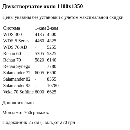
Двухстворчатое окно 1100х1350
Цены указаны без установки с учетом максимальной скидки
Система
1-кам
2-кам
WDS 300
4135
4500
WDS 5 Series
4460
4825
WDS 76 AD
-
5255
Rehau 60
5395
5825
Rehau 70
5820
6140
Rehau Synego
-
7780
Salamander 72
6005
6390
Salamander 82
-
8355
Salamander 92
-
10780
Veka 70 Softline
6000
6625
Дополнительно
Монтаж
от 760грн/м.кв.
Подоконник 25 см (1 м.п.)
от 270 грн