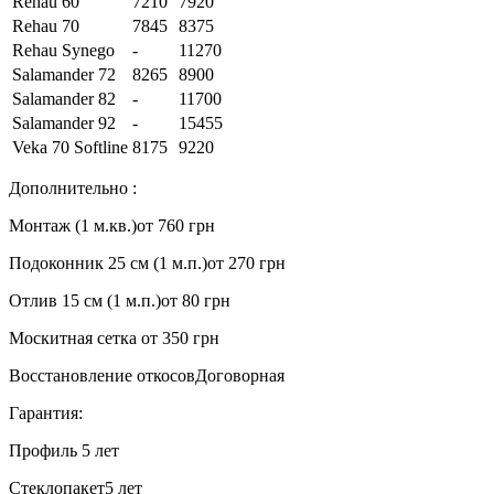
Rehau 60
7210
7920
Rehau 70
7845
8375
Rehau Synego
-
11270
Salamander 72
8265
8900
Salamander 82
-
11700
Salamander 92
-
15455
Veka 70 Softline
8175
9220
Дополнительно :
Монтаж (1 м.кв.)
от 760 грн
Подоконник 25 см (1 м.п.)
от 270 грн
Отлив 15 см (1 м.п.)
от 80 грн
Москитная сетка
от 350 грн
Восстановление откосов
Договорная
Гарантия:
Профиль
5 лет
Стеклопакет
5 лет