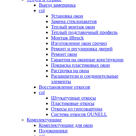
Выезд замерщика
col
Установка окон
Замена стеклопакетов
Теплый монтаж окон
Теплый подставочный профиль
Монтаж illbruck
Изготовление окон срочно
Ремонт и регулировка дверей
Ремонт окон
Гарантия на оконные конструкции
Покраска пластиковых окон
Рассрочка на окна
Расширители и соединительные
элементы
Восстановление откосов
col
Штукатурные откосы
Пластиковые откосы
Откосы из гипсокартона
Система откосов QUNELL
Комплектующие
Комплектующие для окон
Подоконники