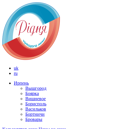
uk
ru
Ирпень
Вышгород
Боярка
Вишневое
Борисполь
Васильков
Бортничи
Бровары