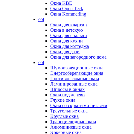
Окна KBE
Окна Open Teck
Окна Kommerling
col
Окна для квартир
Окна в детскую
Окна для спальни
Окна для кухни
Окна для коттеджа
Окна для дачи
Окна для загородного дома
col
Шумоизоляционные окна
Энергосберегающие окна
Противовзломные окна
Ламинированные окна
Шпросы в окнах
Окна под дерево
Глухие окна
Окна со скрытыми петлями
Треугольные окна
Круглые окна
Трапециевидные окна
Алюминиевые окна
Эркерные окна