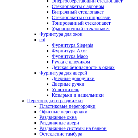
Энергосберегающий стеклопакет
Стеклопакеты с аргоном
Витражный стеклопакет
Стеклопакеты со шпросами
Тонированный стеклопакет
Ударопрочный стеклопакет
Фурнитура для окон
col
Фурнитура Siegenia
Фурнитура Axor
Фурнитура Maco
Ручка с ключиком
Детская безопасность в окнах
Фурнитура для дверей
Дверные доводчики
Дверные ручки
Уплотнитель
Козырьки и нащельники
Перегородки и раздвижки
Пластиковые перегородки
Офисные перегородки
Раздвижные окна
Раздвижные двери
Раздвижные системы на балкон
Остекление тамбура