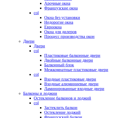
Арочные окна
Французские окна
col
Окна без установки
Недорогие окна
Евроокна
Окна для дилеров
Процесс производства окон
Двери
Двери
col
Пластиковые балконные двери
Двойные балконные двери
Балконный блок
Межкомнатные пластиковые двери
col
Входные пластиковые двери
Входные алюминиевые двери
Ламинированные входные двери
Балконы и лоджии
Остекление балконов и лоджий
col
Застеклить балкон
Остекление лоджий
Французский балкон