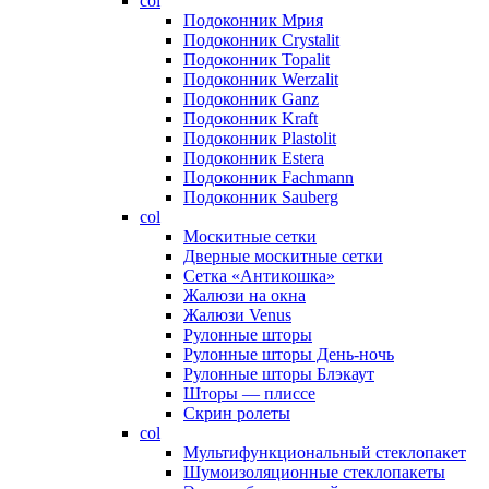
col
Подоконник Мрия
Подоконник Crystalit
Подоконник Topalit
Подоконник Werzalit
Подоконник Ganz
Подоконник Kraft
Подоконник Plastolit
Подоконник Estera
Подоконник Fachmann
Подоконник Sauberg
col
Москитные сетки
Дверные москитные сетки
Сетка «Антикошка»
Жалюзи на окна
Жалюзи Venus
Рулонные шторы
Рулонные шторы День-ночь
Рулонные шторы Блэкаут
Шторы — плиссе
Скрин ролеты
col
Мультифункциональный стеклопакет
Шумоизоляционные стеклопакеты