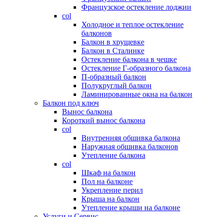
Французское остекление лоджии
col
Холодное и теплое остекление
балконов
Балкон в хрущевке
Балкон в Сталинке
Остекление балкона в чешке
Остекление Г-образного балкона
П-образный балкон
Полукруглый балкон
Ламинированные окна на балкон
Балкон под ключ
Вынос балкона
Короткий вынос балкона
col
Внутренняя обшивка балкона
Наружная обшивка балконов
Утепление балкона
col
Шкаф на балкон
Пол на балконе
Укрепление перил
Крыша на балкон
Утепление крыши на балконе
Услуги и Сервис