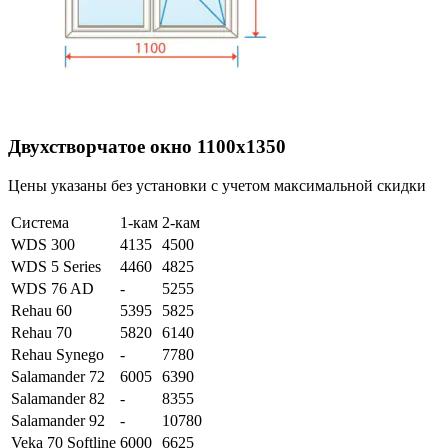
Двухстворчатое окно 1100х1350
Цены указаны без установки с учетом максимальной скидки
Система
1-кам
2-кам
WDS 300
4135
4500
WDS 5 Series
4460
4825
WDS 76 AD
-
5255
Rehau 60
5395
5825
Rehau 70
5820
6140
Rehau Synego
-
7780
Salamander 72
6005
6390
Salamander 82
-
8355
Salamander 92
-
10780
Veka 70 Softline
6000
6625