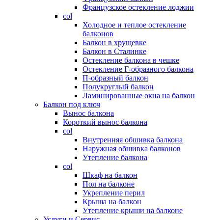
Французское остекление лоджии
col
Холодное и теплое остекление
балконов
Балкон в хрущевке
Балкон в Сталинке
Остекление балкона в чешке
Остекление Г-образного балкона
П-образный балкон
Полукруглый балкон
Ламинированные окна на балкон
Балкон под ключ
Вынос балкона
Короткий вынос балкона
col
Внутренняя обшивка балкона
Наружная обшивка балконов
Утепление балкона
col
Шкаф на балкон
Пол на балконе
Укрепление перил
Крыша на балкон
Утепление крыши на балконе
Услуги и Сервис