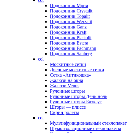
col
Подоконник Мрия
Подоконник Crystalit
Подоконник Topalit
Подоконник Werzalit
Подоконник Ganz
Подоконник Kraft
Подоконник Plastolit
Подоконник Estera
Подоконник Fachmann
Подоконник Sauberg
col
Москитные сетки
Дверные москитные сетки
Сетка «Антикошка»
Жалюзи на окна
Жалюзи Venus
Рулонные шторы
Рулонные шторы День-ночь
Рулонные шторы Блэкаут
Шторы — плиссе
Скрин ролеты
col
Мультифункциональный стеклопакет
Шумоизоляционные стеклопакеты