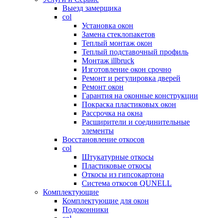
Выезд замерщика
col
Установка окон
Замена стеклопакетов
Теплый монтаж окон
Теплый подставочный профиль
Монтаж illbruck
Изготовление окон срочно
Ремонт и регулировка дверей
Ремонт окон
Гарантия на оконные конструкции
Покраска пластиковых окон
Рассрочка на окна
Расширители и соединительные
элементы
Восстановление откосов
col
Штукатурные откосы
Пластиковые откосы
Откосы из гипсокартона
Система откосов QUNELL
Комплектующие
Комплектующие для окон
Подоконники