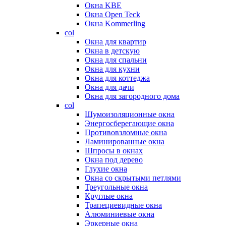
Окна KBE
Окна Open Teck
Окна Kommerling
col
Окна для квартир
Окна в детскую
Окна для спальни
Окна для кухни
Окна для коттеджа
Окна для дачи
Окна для загородного дома
col
Шумоизоляционные окна
Энергосберегающие окна
Противовзломные окна
Ламинированные окна
Шпросы в окнах
Окна под дерево
Глухие окна
Окна со скрытыми петлями
Треугольные окна
Круглые окна
Трапециевидные окна
Алюминиевые окна
Эркерные окна