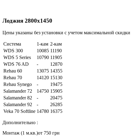
Лоджия 2800х1450
Цены указаны без установки с учетом максимальной скидки
Система
1-кам
2-кам
WDS 300
10085
11190
WDS 5 Series
10790
11905
WDS 76 AD
-
12870
Rehau 60
13075
14355
Rehau 70
14120
15130
Rehau Synego
-
19475
Salamander 72
14750
15905
Salamander 82
-
20475
Salamander 92
-
26285
Veka 70 Softline
14780
16375
Дополнительно :
Монтаж (1 м.кв.)
от 750 грн