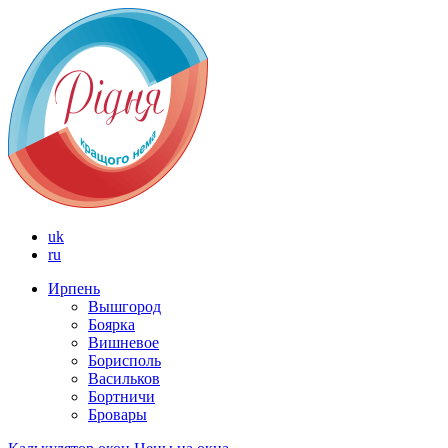
uk
ru
Ирпень
Вышгород
Боярка
Вишневое
Борисполь
Васильков
Бортничи
Бровары