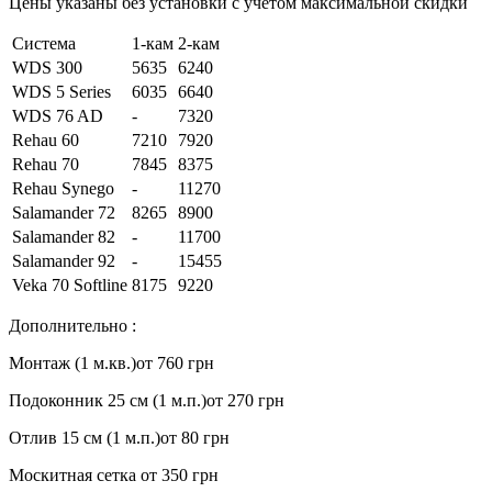
Цены указаны без установки с учетом максимальной скидки
Система
1-кам
2-кам
WDS 300
5635
6240
WDS 5 Series
6035
6640
WDS 76 AD
-
7320
Rehau 60
7210
7920
Rehau 70
7845
8375
Rehau Synego
-
11270
Salamander 72
8265
8900
Salamander 82
-
11700
Salamander 92
-
15455
Veka 70 Softline
8175
9220
Дополнительно :
Монтаж (1 м.кв.)
от 760 грн
Подоконник 25 см (1 м.п.)
от 270 грн
Отлив 15 см (1 м.п.)
от 80 грн
Москитная сетка
от 350 грн