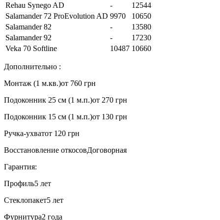
Rehau Synego AD
-
12544
Salamander 72 ProEvolution AD
9970
10650
Salamander 82
-
13580
Salamander 92
-
17230
Veka 70 Softline
10487
10660
Дополнительно :
Монтаж (1 м.кв.)
от 760 грн
Подоконник 25 см (1 м.п.)
от 270 грн
Подоконник 15 см (1 м.п.)
от 130 грн
Ручка-ухват
от 120 грн
Восстановление откосов
Договорная
Гарантия:
Профиль
5 лет
Стеклопакет
5 лет
Фурнитура
2 года