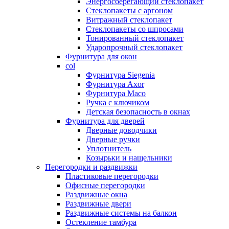
Энергосберегающий стеклопакет
Стеклопакеты с аргоном
Витражный стеклопакет
Стеклопакеты со шпросами
Тонированный стеклопакет
Ударопрочный стеклопакет
Фурнитура для окон
col
Фурнитура Siegenia
Фурнитура Axor
Фурнитура Maco
Ручка с ключиком
Детская безопасность в окнах
Фурнитура для дверей
Дверные доводчики
Дверные ручки
Уплотнитель
Козырьки и нащельники
Перегородки и раздвижки
Пластиковые перегородки
Офисные перегородки
Раздвижные окна
Раздвижные двери
Раздвижные системы на балкон
Остекление тамбура