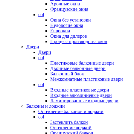
Арочные окна
Французские окна
col
Окна без установки
Недорогие окна
Евроокна
Окна для дилеров
Процесс производства окон
Двери
Двери
col
Пластиковые балконные двери
Двойные балконные двери
Балконный блок
Межкомнатные пластиковые двери
col
Входные пластиковые двери
Входные алюминиевые двери
Ламинированные входные двери
Балконы и лоджии
Остекление балконов и лоджий
col
Застеклить балкон
Остекление лоджий
Французский балкон