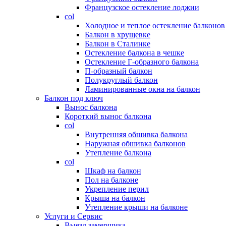
Французское остекление лоджии
col
Холодное и теплое остекление балконов
Балкон в хрущевке
Балкон в Сталинке
Остекление балкона в чешке
Остекление Г-образного балкона
П-образный балкон
Полукруглый балкон
Ламинированные окна на балкон
Балкон под ключ
Вынос балкона
Короткий вынос балкона
col
Внутренняя обшивка балкона
Наружная обшивка балконов
Утепление балкона
col
Шкаф на балкон
Пол на балконе
Укрепление перил
Крыша на балкон
Утепление крыши на балконе
Услуги и Сервис
Выезд замерщика