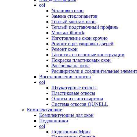
col
Установка окон
Замена стеклопакетов
Теплый монтаж окон
Теплый подставочный профиль
Монтаж illbruck
Изготовление окон срочно
Ремонт и регулировка дверей
Ремонт окон
Гарантия на оконные конструкции
Покраска пластиковых окон
Рассрочка на окна
Расширители и соединительные элемен
Восстановление откосов
col
Штукатурные откосы
Пластиковые откосы
Откосы из гипсокартона
Система откосов QUNELL
Комплектующие
Комплектующие для окон
Подоконники
col
Подоконник Мрия