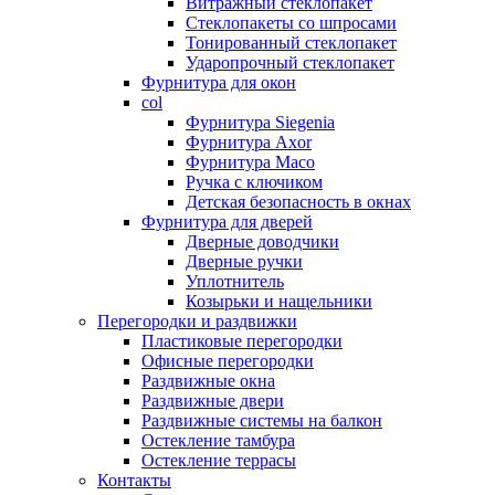
Витражный стеклопакет
Стеклопакеты со шпросами
Тонированный стеклопакет
Ударопрочный стеклопакет
Фурнитура для окон
col
Фурнитура Siegenia
Фурнитура Axor
Фурнитура Maco
Ручка с ключиком
Детская безопасность в окнах
Фурнитура для дверей
Дверные доводчики
Дверные ручки
Уплотнитель
Козырьки и нащельники
Перегородки и раздвижки
Пластиковые перегородки
Офисные перегородки
Раздвижные окна
Раздвижные двери
Раздвижные системы на балкон
Остекление тамбура
Остекление террасы
Контакты