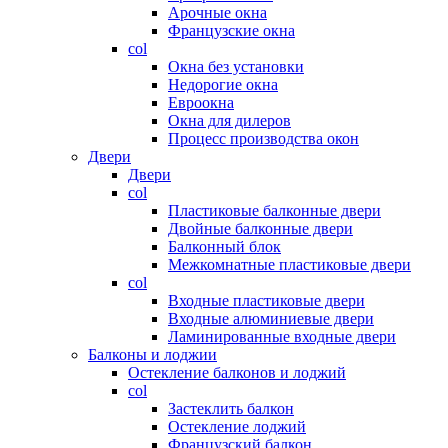
Арочные окна
Французские окна
col
Окна без установки
Недорогие окна
Евроокна
Окна для дилеров
Процесс производства окон
Двери
Двери
col
Пластиковые балконные двери
Двойные балконные двери
Балконный блок
Межкомнатные пластиковые двери
col
Входные пластиковые двери
Входные алюминиевые двери
Ламинированные входные двери
Балконы и лоджии
Остекление балконов и лоджий
col
Застеклить балкон
Остекление лоджий
Французский балкон