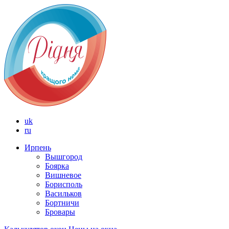
uk
ru
Ирпень
Вышгород
Боярка
Вишневое
Борисполь
Васильков
Бортничи
Бровары