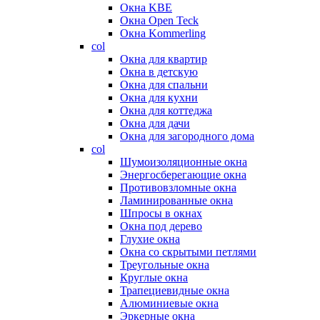
Окна KBE
Окна Open Teck
Окна Kommerling
col
Окна для квартир
Окна в детскую
Окна для спальни
Окна для кухни
Окна для коттеджа
Окна для дачи
Окна для загородного дома
col
Шумоизоляционные окна
Энергосберегающие окна
Противовзломные окна
Ламинированные окна
Шпросы в окнах
Окна под дерево
Глухие окна
Окна со скрытыми петлями
Треугольные окна
Круглые окна
Трапециевидные окна
Алюминиевые окна
Эркерные окна