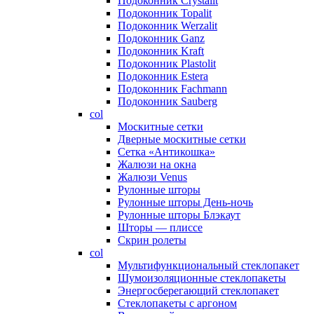
Подоконник Crystalit
Подоконник Topalit
Подоконник Werzalit
Подоконник Ganz
Подоконник Kraft
Подоконник Plastolit
Подоконник Estera
Подоконник Fachmann
Подоконник Sauberg
col
Москитные сетки
Дверные москитные сетки
Сетка «Антикошка»
Жалюзи на окна
Жалюзи Venus
Рулонные шторы
Рулонные шторы День-ночь
Рулонные шторы Блэкаут
Шторы — плиссе
Скрин ролеты
col
Мультифункциональный стеклопакет
Шумоизоляционные стеклопакеты
Энергосберегающий стеклопакет
Стеклопакеты с аргоном