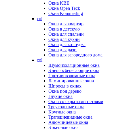
Окна KBE
Окна Open Teck
Окна Kommerling
col
Окна для квартир
Окна в детскую
Окна для спальни
Окна для кухни
Окна для коттеджа
Окна для дачи
Окна для загородного дома
col
Шумоизоляционные окна
Энергосберегающие окна
Противовзломные окна
Ламинированные окна
Шпросы в окнах
Окна под дерево
Глухие окна
Окна со скрытыми петлями
Треугольные окна
Круглые окна
Трапециевидные окна
Алюминиевые окна
Эркерные окна