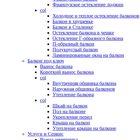
Французское остекление лоджии
col
Холодное и теплое остекление балконов
Балкон в хрущевке
Балкон в Сталинке
Остекление балкона в чешке
Остекление Г-образного балкона
П-образный балкон
Полукруглый балкон
Ламинированные окна на балкон
Балкон под ключ
Вынос балкона
Короткий вынос балкона
col
Внутренняя обшивка балкона
Наружная обшивка балконов
Утепление балкона
col
Шкаф на балкон
Пол на балконе
Укрепление перил
Крыша на балкон
Утепление крыши на балконе
Услуги и Сервис
Выезд замерщика