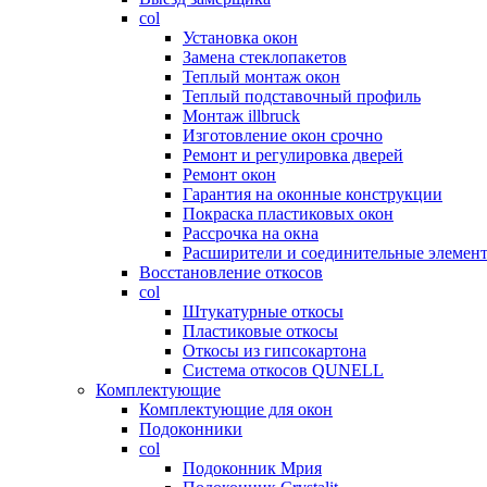
col
Установка окон
Замена стеклопакетов
Теплый монтаж окон
Теплый подставочный профиль
Монтаж illbruck
Изготовление окон срочно
Ремонт и регулировка дверей
Ремонт окон
Гарантия на оконные конструкции
Покраска пластиковых окон
Рассрочка на окна
Расширители и соединительные элемен
Восстановление откосов
col
Штукатурные откосы
Пластиковые откосы
Откосы из гипсокартона
Система откосов QUNELL
Комплектующие
Комплектующие для окон
Подоконники
col
Подоконник Мрия