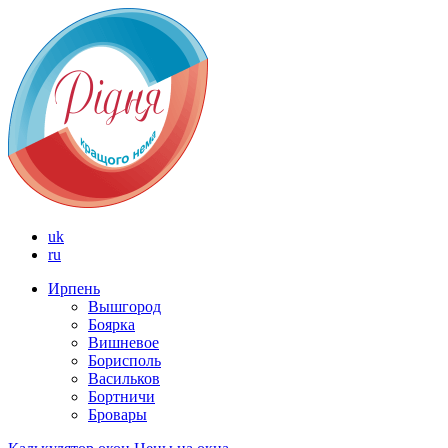
uk
ru
Ирпень
Вышгород
Боярка
Вишневое
Борисполь
Васильков
Бортничи
Бровары