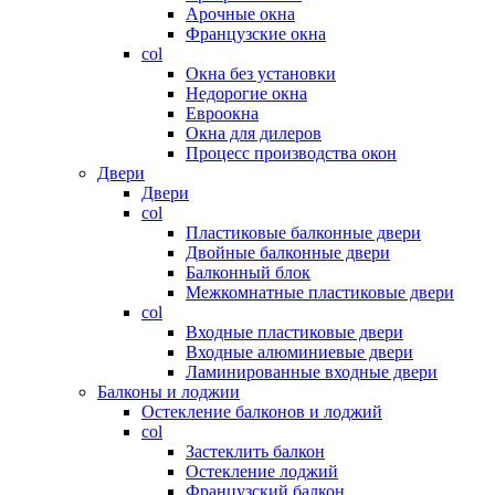
Арочные окна
Французские окна
col
Окна без установки
Недорогие окна
Евроокна
Окна для дилеров
Процесс производства окон
Двери
Двери
col
Пластиковые балконные двери
Двойные балконные двери
Балконный блок
Межкомнатные пластиковые двери
col
Входные пластиковые двери
Входные алюминиевые двери
Ламинированные входные двери
Балконы и лоджии
Остекление балконов и лоджий
col
Застеклить балкон
Остекление лоджий
Французский балкон