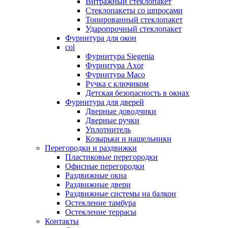
Витражный стеклопакет
Стеклопакеты со шпросами
Тонированный стеклопакет
Ударопрочный стеклопакет
Фурнитура для окон
col
Фурнитура Siegenia
Фурнитура Axor
Фурнитура Maco
Ручка с ключиком
Детская безопасность в окнах
Фурнитура для дверей
Дверные доводчики
Дверные ручки
Уплотнитель
Козырьки и нащельники
Перегородки и раздвижки
Пластиковые перегородки
Офисные перегородки
Раздвижные окна
Раздвижные двери
Раздвижные системы на балкон
Остекление тамбура
Остекление террасы
Контакты