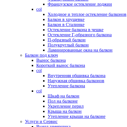
Французское остекление лоджии
col
Холодное и теплое остекление балконов
Балкон в хрущевке
Балкон в Сталинке
Остекление балкона в чешке
Остекление Г-образного балкона
П-образный балкон
Полукруглый балкон
Ламинированные окна на балкон
Балкон под ключ
Вынос балкона
Короткий вынос балкона
col
Внутренняя обшивка балкона
Наружная обшивка балконов
Утепление балкона
col
Шкаф на балкон
Пол на балконе
Укрепление перил
Крыша на балкон
Утепление крыши на балконе
Услуги и Сервис
Выезд замерщика