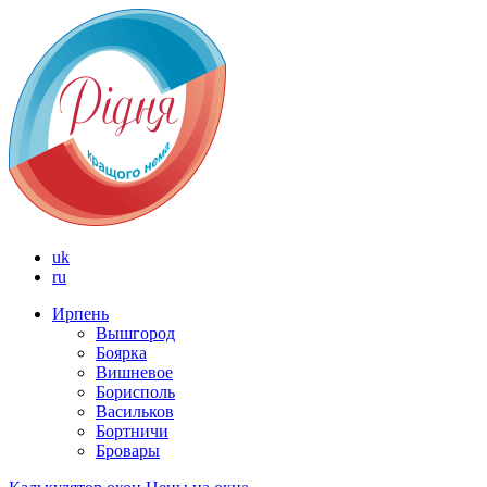
uk
ru
Ирпень
Вышгород
Боярка
Вишневое
Борисполь
Васильков
Бортничи
Бровары