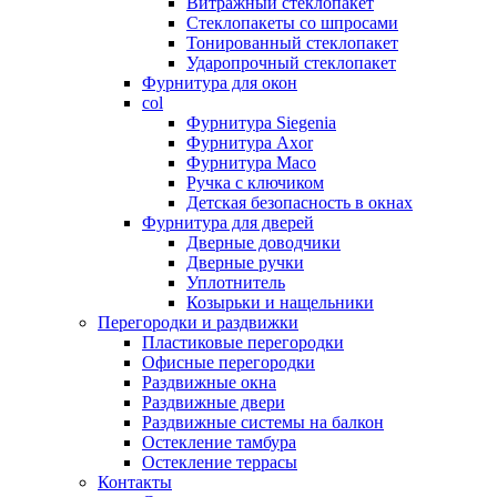
Витражный стеклопакет
Стеклопакеты со шпросами
Тонированный стеклопакет
Ударопрочный стеклопакет
Фурнитура для окон
col
Фурнитура Siegenia
Фурнитура Axor
Фурнитура Maco
Ручка с ключиком
Детская безопасность в окнах
Фурнитура для дверей
Дверные доводчики
Дверные ручки
Уплотнитель
Козырьки и нащельники
Перегородки и раздвижки
Пластиковые перегородки
Офисные перегородки
Раздвижные окна
Раздвижные двери
Раздвижные системы на балкон
Остекление тамбура
Остекление террасы
Контакты