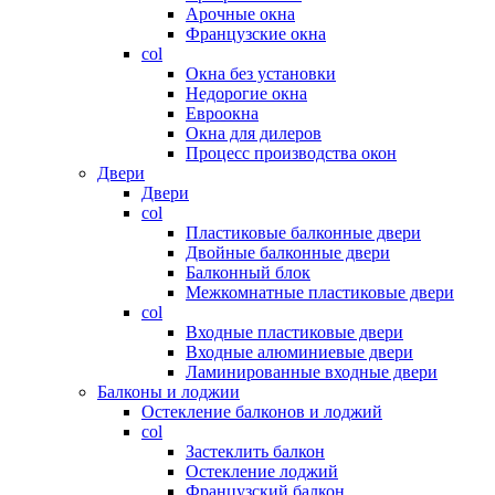
Арочные окна
Французские окна
col
Окна без установки
Недорогие окна
Евроокна
Окна для дилеров
Процесс производства окон
Двери
Двери
col
Пластиковые балконные двери
Двойные балконные двери
Балконный блок
Межкомнатные пластиковые двери
col
Входные пластиковые двери
Входные алюминиевые двери
Ламинированные входные двери
Балконы и лоджии
Остекление балконов и лоджий
col
Застеклить балкон
Остекление лоджий
Французский балкон