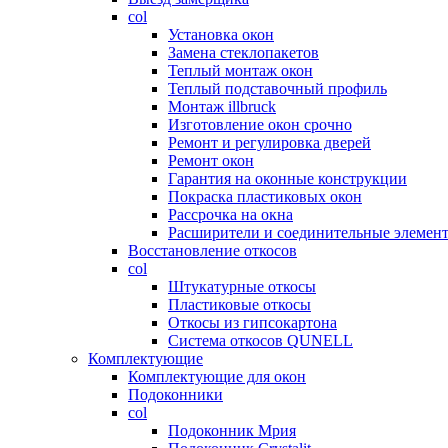
col
Установка окон
Замена стеклопакетов
Теплый монтаж окон
Теплый подставочный профиль
Монтаж illbruck
Изготовление окон срочно
Ремонт и регулировка дверей
Ремонт окон
Гарантия на оконные конструкции
Покраска пластиковых окон
Рассрочка на окна
Расширители и соединительные элемен
Восстановление откосов
col
Штукатурные откосы
Пластиковые откосы
Откосы из гипсокартона
Система откосов QUNELL
Комплектующие
Комплектующие для окон
Подоконники
col
Подоконник Мрия