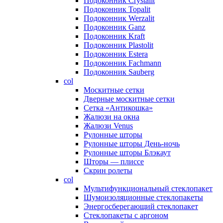
Подоконник Crystalit
Подоконник Topalit
Подоконник Werzalit
Подоконник Ganz
Подоконник Kraft
Подоконник Plastolit
Подоконник Estera
Подоконник Fachmann
Подоконник Sauberg
col
Москитные сетки
Дверные москитные сетки
Сетка «Антикошка»
Жалюзи на окна
Жалюзи Venus
Рулонные шторы
Рулонные шторы День-ночь
Рулонные шторы Блэкаут
Шторы — плиссе
Скрин ролеты
col
Мультифункциональный стеклопакет
Шумоизоляционные стеклопакеты
Энергосберегающий стеклопакет
Стеклопакеты с аргоном