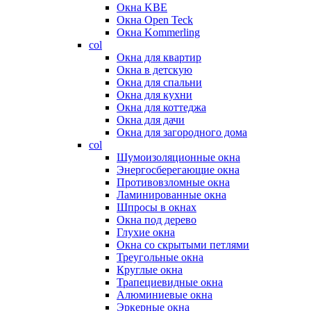
Окна KBE
Окна Open Teck
Окна Kommerling
col
Окна для квартир
Окна в детскую
Окна для спальни
Окна для кухни
Окна для коттеджа
Окна для дачи
Окна для загородного дома
col
Шумоизоляционные окна
Энергосберегающие окна
Противовзломные окна
Ламинированные окна
Шпросы в окнах
Окна под дерево
Глухие окна
Окна со скрытыми петлями
Треугольные окна
Круглые окна
Трапециевидные окна
Алюминиевые окна
Эркерные окна