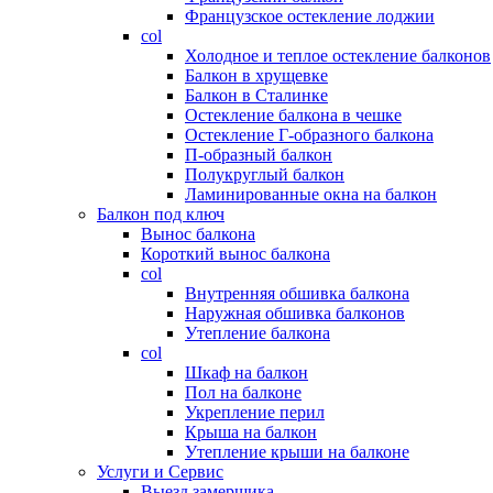
Французское остекление лоджии
col
Холодное и теплое остекление балконов
Балкон в хрущевке
Балкон в Сталинке
Остекление балкона в чешке
Остекление Г-образного балкона
П-образный балкон
Полукруглый балкон
Ламинированные окна на балкон
Балкон под ключ
Вынос балкона
Короткий вынос балкона
col
Внутренняя обшивка балкона
Наружная обшивка балконов
Утепление балкона
col
Шкаф на балкон
Пол на балконе
Укрепление перил
Крыша на балкон
Утепление крыши на балконе
Услуги и Сервис
Выезд замерщика