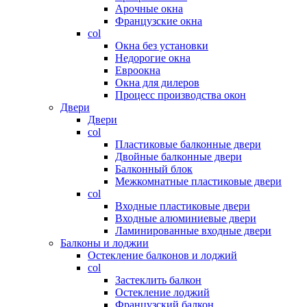
Арочные окна
Французские окна
col
Окна без установки
Недорогие окна
Евроокна
Окна для дилеров
Процесс производства окон
Двери
Двери
col
Пластиковые балконные двери
Двойные балконные двери
Балконный блок
Межкомнатные пластиковые двери
col
Входные пластиковые двери
Входные алюминиевые двери
Ламинированные входные двери
Балконы и лоджии
Остекление балконов и лоджий
col
Застеклить балкон
Остекление лоджий
Французский балкон