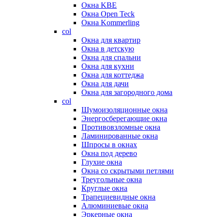
Окна KBE
Окна Open Teck
Окна Kommerling
col
Окна для квартир
Окна в детскую
Окна для спальни
Окна для кухни
Окна для коттеджа
Окна для дачи
Окна для загородного дома
col
Шумоизоляционные окна
Энергосберегающие окна
Противовзломные окна
Ламинированные окна
Шпросы в окнах
Окна под дерево
Глухие окна
Окна со скрытыми петлями
Треугольные окна
Круглые окна
Трапециевидные окна
Алюминиевые окна
Эркерные окна