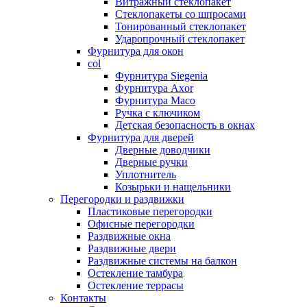
Витражный стеклопакет
Стеклопакеты со шпросами
Тонированный стеклопакет
Ударопрочный стеклопакет
Фурнитура для окон
col
Фурнитура Siegenia
Фурнитура Axor
Фурнитура Maco
Ручка с ключиком
Детская безопасность в окнах
Фурнитура для дверей
Дверные доводчики
Дверные ручки
Уплотнитель
Козырьки и нащельники
Перегородки и раздвижки
Пластиковые перегородки
Офисные перегородки
Раздвижные окна
Раздвижные двери
Раздвижные системы на балкон
Остекление тамбура
Остекление террасы
Контакты