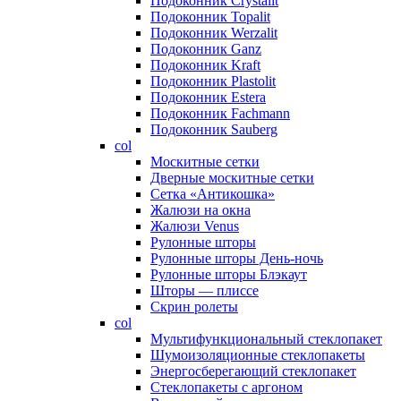
Подоконник Crystalit
Подоконник Topalit
Подоконник Werzalit
Подоконник Ganz
Подоконник Kraft
Подоконник Plastolit
Подоконник Estera
Подоконник Fachmann
Подоконник Sauberg
col
Москитные сетки
Дверные москитные сетки
Сетка «Антикошка»
Жалюзи на окна
Жалюзи Venus
Рулонные шторы
Рулонные шторы День-ночь
Рулонные шторы Блэкаут
Шторы — плиссе
Скрин ролеты
col
Мультифункциональный стеклопакет
Шумоизоляционные стеклопакеты
Энергосберегающий стеклопакет
Стеклопакеты с аргоном