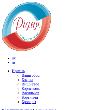
uk
ru
Ирпень
Вышгород
Боярка
Вишневое
Борисполь
Васильков
Бортничи
Бровары