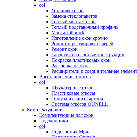
col
Установка окон
Замена стеклопакетов
Теплый монтаж окон
Теплый подставочный профиль
Монтаж illbruck
Изготовление окон срочно
Ремонт и регулировка дверей
Ремонт окон
Гарантия на оконные конструкции
Покраска пластиковых окон
Рассрочка на окна
Расширители и соединительные элемен
Восстановление откосов
col
Штукатурные откосы
Пластиковые откосы
Откосы из гипсокартона
Система откосов QUNELL
Комплектующие
Комплектующие для окон
Подоконники
col
Подоконник Мрия