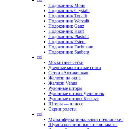
col
Подоконник Мрия
Подоконник Crystalit
Подоконник Topalit
Подоконник Werzalit
Подоконник Ganz
Подоконник Kraft
Подоконник Plastolit
Подоконник Estera
Подоконник Fachmann
Подоконник Sauberg
col
Москитные сетки
Дверные москитные сетки
Сетка «Антикошка»
Жалюзи на окна
Жалюзи Venus
Рулонные шторы
Рулонные шторы День-ночь
Рулонные шторы Блэкаут
Шторы — плиссе
Скрин ролеты
col
Мультифункциональный стеклопакет
Шумоизоляционные стеклопакеты