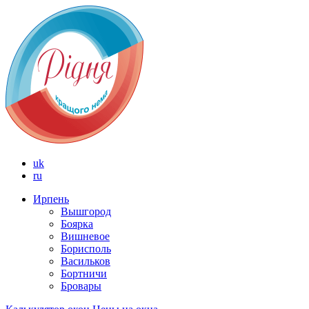
uk
ru
Ирпень
Вышгород
Боярка
Вишневое
Борисполь
Васильков
Бортничи
Бровары