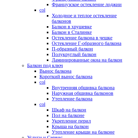
Французское остекление лоджии
col
Холодное и теплое остекление
балконов
Балкон в хрущевке
Балкон в Сталинке
Остекление балкона в чешке
Остекление Г-образного балкона
П-образный балкон
Полукруглый балкон
Ламинированные окна на балкон
Балкон под ключ
Вынос балкона
Короткий вынос балкона
col
Внутренняя обшивка балкона
Наружная обшивка балконов
Утепление балкона
col
Шкаф на балкон
Пол на балконе
Укрепление перил
Крыша на балкон
Утепление крыши на балконе
Услуги и Сервис