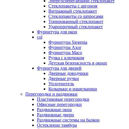
Энергосберегающий стеклопакет
Стеклопакеты с аргоном
Витражный стеклопакет
Стеклопакеты со шпросами
Тонированный стеклопакет
Ударопрочный стеклопакет
Фурнитура для окон
col
Фурнитура Siegenia
Фурнитура Axor
Фурнитура Maco
Ручка с ключиком
Детская безопасность в окнах
Фурнитура для дверей
Дверные доводчики
Дверные ручки
Уплотнитель
Козырьки и нащельники
Перегородки и раздвижки
Пластиковые перегородки
Офисные перегородки
Раздвижные окна
Раздвижные двери
Раздвижные системы на балкон
Остекление тамбура