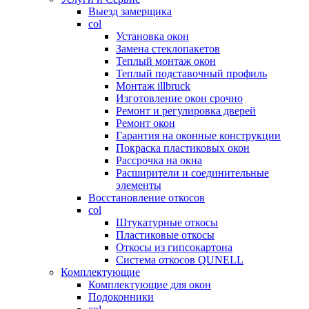
Выезд замерщика
col
Установка окон
Замена стеклопакетов
Теплый монтаж окон
Теплый подставочный профиль
Монтаж illbruck
Изготовление окон срочно
Ремонт и регулировка дверей
Ремонт окон
Гарантия на оконные конструкции
Покраска пластиковых окон
Рассрочка на окна
Расширители и соединительные
элементы
Восстановление откосов
col
Штукатурные откосы
Пластиковые откосы
Откосы из гипсокартона
Система откосов QUNELL
Комплектующие
Комплектующие для окон
Подоконники