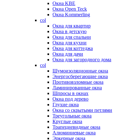
Окна KBE
Окна Open Teck
Окна Kommerling
col
Окна для квартир
Окна в детскую
Окна для спальни
Окна для кухни
Окна для коттеджа
Окна для дачи
Окна для загородного дома
col
Шумоизоляционные окна
Энергосберегающие окна
Противовзломные окна
Ламинированные окна
Шпросы в окнах
Окна под дерево
Глухие окна
Окна со скрытыми петлями
Треугольные окна
Круглые окна
Трапециевидные окна
Алюминиевые окна
Эркерные окна