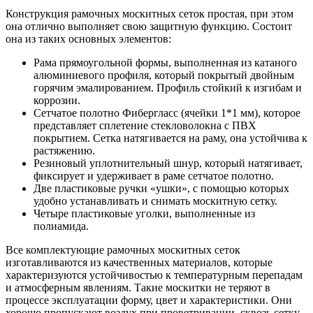
Конструкция рамочных москитных сеток простая, при этом
она отлично выполняет свою защитную функцию. Состоит
она из таких основных элементов:
Рама прямоугольной формы, выполненная из катаного
алюминиевого профиля, который покрытый двойным
горячим эмалированием. Профиль стойкий к изгибам и
коррозии.
Сетчатое полотно Фибергласс (ячейки 1*1 мм), которое
представляет сплетение стекловолокна с ПВХ
покрытием. Сетка натягивается на раму, она устойчива к
растяжению.
Резиновый уплотнительный шнур, который натягивает,
фиксирует и удерживает в раме сетчатое полотно.
Две пластиковые ручки «ушки», с помощью которых
удобно устанавливать и снимать москитную сетку.
Четыре пластиковые уголки, выполненные из
полиамида.
Все комплектующие рамочных москитных сеток
изготавливаются из качественных материалов, которые
характеризуются устойчивостью к температурным перепадам
и атмосферным явлениям. Такие москитки не теряют в
процессе эксплуатации форму, цвет и характеристики. Они
хорошо пропускают воздух при проветривании, сквозь сетку