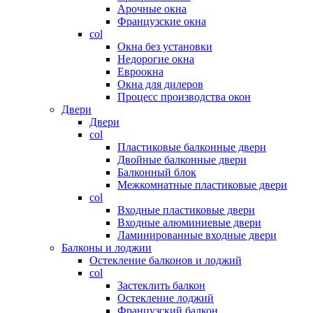
Арочные окна
Французские окна
col
Окна без установки
Недорогие окна
Евроокна
Окна для дилеров
Процесс производства окон
Двери
Двери
col
Пластиковые балконные двери
Двойные балконные двери
Балконный блок
Межкомнатные пластиковые двери
col
Входные пластиковые двери
Входные алюминиевые двери
Ламинированные входные двери
Балконы и лоджии
Остекление балконов и лоджий
col
Застеклить балкон
Остекление лоджий
Французский балкон