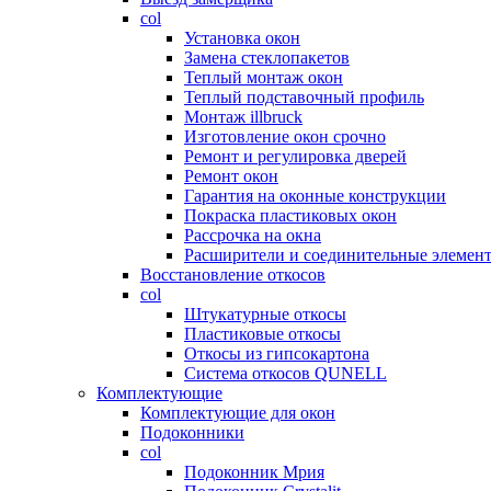
col
Установка окон
Замена стеклопакетов
Теплый монтаж окон
Теплый подставочный профиль
Монтаж illbruck
Изготовление окон срочно
Ремонт и регулировка дверей
Ремонт окон
Гарантия на оконные конструкции
Покраска пластиковых окон
Рассрочка на окна
Расширители и соединительные элемен
Восстановление откосов
col
Штукатурные откосы
Пластиковые откосы
Откосы из гипсокартона
Система откосов QUNELL
Комплектующие
Комплектующие для окон
Подоконники
col
Подоконник Мрия