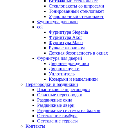
Витражный стеклопакет
Стеклопакеты со шпросами
Тонированный стеклопакет
Ударопрочный стеклопакет
Фурнитура для окон
col
Фурнитура Siegenia
Фурнитура Axor
Фурнитура Maco
Ручка с ключиком
Детская безопасность в окнах
Фурнитура для дверей
Дверные доводчики
Дверные ручки
Уплотнитель
Козырьки и нащельники
Перегородки и раздвижки
Пластиковые перегородки
Офисные перегородки
Раздвижные окна
Раздвижные двери
Раздвижные системы на балкон
Остекление тамбура
Остекление террасы
Контакты