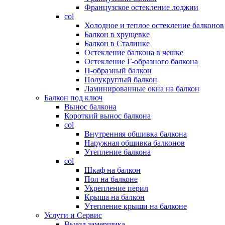
Французское остекление лоджии
col
Холодное и теплое остекление балконов
Балкон в хрущевке
Балкон в Сталинке
Остекление балкона в чешке
Остекление Г-образного балкона
П-образный балкон
Полукруглый балкон
Ламинированные окна на балкон
Балкон под ключ
Вынос балкона
Короткий вынос балкона
col
Внутренняя обшивка балкона
Наружная обшивка балконов
Утепление балкона
col
Шкаф на балкон
Пол на балконе
Укрепление перил
Крыша на балкон
Утепление крыши на балконе
Услуги и Сервис
Выезд замерщика