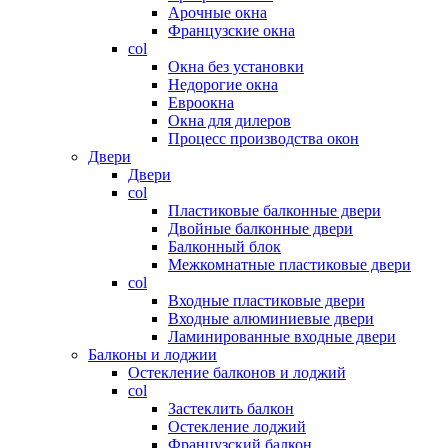
Арочные окна
Французские окна
col
Окна без установки
Недорогие окна
Евроокна
Окна для дилеров
Процесс производства окон
Двери
Двери
col
Пластиковые балконные двери
Двойные балконные двери
Балконный блок
Межкомнатные пластиковые двери
col
Входные пластиковые двери
Входные алюминиевые двери
Ламинированные входные двери
Балконы и лоджии
Остекление балконов и лоджий
col
Застеклить балкон
Остекление лоджий
Французский балкон