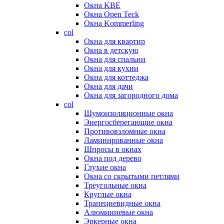
Окна KBE
Окна Open Teck
Окна Kommerling
col
Окна для квартир
Окна в детскую
Окна для спальни
Окна для кухни
Окна для коттеджа
Окна для дачи
Окна для загородного дома
col
Шумоизоляционные окна
Энергосберегающие окна
Противовзломные окна
Ламинированные окна
Шпросы в окнах
Окна под дерево
Глухие окна
Окна со скрытыми петлями
Треугольные окна
Круглые окна
Трапециевидные окна
Алюминиевые окна
Эркерные окна