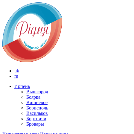
uk
ru
Ирпень
Вышгород
Боярка
Вишневое
Борисполь
Васильков
Бортничи
Бровары