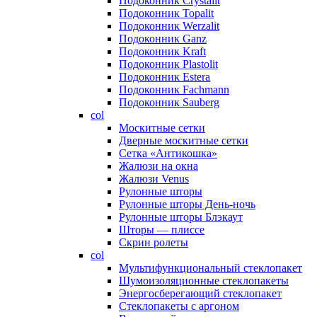
Подоконник Crystalit
Подоконник Topalit
Подоконник Werzalit
Подоконник Ganz
Подоконник Kraft
Подоконник Plastolit
Подоконник Estera
Подоконник Fachmann
Подоконник Sauberg
col
Москитные сетки
Дверные москитные сетки
Сетка «Антикошка»
Жалюзи на окна
Жалюзи Venus
Рулонные шторы
Рулонные шторы День-ночь
Рулонные шторы Блэкаут
Шторы — плиссе
Скрин ролеты
col
Мультифункциональный стеклопакет
Шумоизоляционные стеклопакеты
Энергосберегающий стеклопакет
Стеклопакеты с аргоном