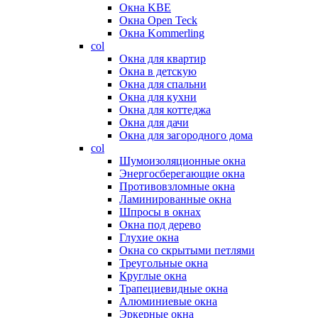
Окна KBE
Окна Open Teck
Окна Kommerling
col
Окна для квартир
Окна в детскую
Окна для спальни
Окна для кухни
Окна для коттеджа
Окна для дачи
Окна для загородного дома
col
Шумоизоляционные окна
Энергосберегающие окна
Противовзломные окна
Ламинированные окна
Шпросы в окнах
Окна под дерево
Глухие окна
Окна со скрытыми петлями
Треугольные окна
Круглые окна
Трапециевидные окна
Алюминиевые окна
Эркерные окна