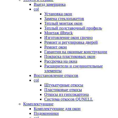
Выезд замерщика
col
Установка окон
Замена стеклопакетов
Теплый монтаж окон
Теплый подставочный профиль
Монтаж illbruck
Изготовление окон срочно
Ремонт и регулировка дверей
Ремонт окон
Гарантия на оконные конструкции
Покраска пластиковых окон
Рассрочка на окна
Расширители и соединительные
элементы
Восстановление откосов
col
Штукатурные откосы
Пластиковые откосы
Откосы из гипсокартона
Система откосов QUNELL
Комплектующие
Комплектующие для окон
Подоконники