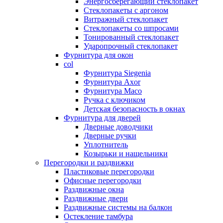
Энергосберегающий стеклопакет
Стеклопакеты с аргоном
Витражный стеклопакет
Стеклопакеты со шпросами
Тонированный стеклопакет
Ударопрочный стеклопакет
Фурнитура для окон
col
Фурнитура Siegenia
Фурнитура Axor
Фурнитура Maco
Ручка с ключиком
Детская безопасность в окнах
Фурнитура для дверей
Дверные доводчики
Дверные ручки
Уплотнитель
Козырьки и нащельники
Перегородки и раздвижки
Пластиковые перегородки
Офисные перегородки
Раздвижные окна
Раздвижные двери
Раздвижные системы на балкон
Остекление тамбура