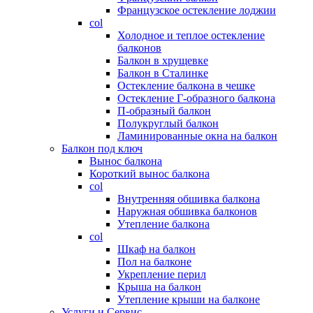
Французское остекление лоджии
col
Холодное и теплое остекление
балконов
Балкон в хрущевке
Балкон в Сталинке
Остекление балкона в чешке
Остекление Г-образного балкона
П-образный балкон
Полукруглый балкон
Ламинированные окна на балкон
Балкон под ключ
Вынос балкона
Короткий вынос балкона
col
Внутренняя обшивка балкона
Наружная обшивка балконов
Утепление балкона
col
Шкаф на балкон
Пол на балконе
Укрепление перил
Крыша на балкон
Утепление крыши на балконе
Услуги и Сервис