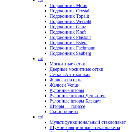
col
Подоконник Мрия
Подоконник Crystalit
Подоконник Topalit
Подоконник Werzalit
Подоконник Ganz
Подоконник Kraft
Подоконник Plastolit
Подоконник Estera
Подоконник Fachmann
Подоконник Sauberg
col
Москитные сетки
Дверные москитные сетки
Сетка «Антикошка»
Жалюзи на окна
Жалюзи Venus
Рулонные шторы
Рулонные шторы День-ночь
Рулонные шторы Блэкаут
Шторы — плиссе
Скрин ролеты
col
Мультифункциональный стеклопакет
Шумоизоляционные стеклопакеты