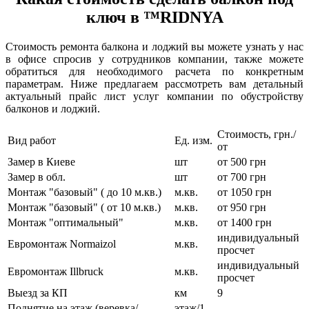
ключ в ™RIDNYA
Стоимость ремонта балкона и лоджий вы можете узнать у нас
в офисе спросив у сотрудников компании, также можете
обратиться для необходимого расчета по конкретным
параметрам. Ниже предлагаем рассмотреть вам детальный
актуальный прайс лист услуг компании по обустройству
балконов и лоджий.
Стоимость, грн./
Вид работ
Ед. изм.
от
Замер в Киеве
шт
от 500 грн
Замер в обл.
шт
от 700 грн
Монтаж "базовый" ( до 10 м.кв.)
м.кв.
от 1050 грн
Монтаж "базовый" ( от 10 м.кв.)
м.кв.
от 950 грн
Монтаж "оптимальный"
м.кв.
от 1400 грн
индивидуальный
Евромонтаж Normaizol
м.кв.
просчет
индивидуальный
Евромонтаж Illbruck
м.кв.
просчет
Выезд за КП
км
9
Поднятие на этаж (веревка/
этаж/1