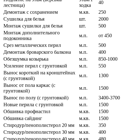
40
лестница)
ходка
Демонтаж с сохранением
м.кв.
250
Сушилка для белья
шт.
2000
Монтаж сушилки для белья
шт.
500
Монтаж дополнительного
м.п.
от 450
подоконника
Срез металлических перил
м.п.
500
Демонтаж броварского балкона
м.п.
400
Обезшумка козырька
м.п.
850-1000
Усиление перил с грунтовкой
м.п.
550
Вынос короткий на кронштейнах
м.п.
1300
(с грунтовкой)
Вынос от пола каркас (с
м.п.
1500
грунтовкой)
Вынос по полу (с грунтовкой)
м.п.
3400-3700
Новые перила с грунтовкой
м.п.
1500
Обшивка профнастил
м.кв.
1500
Обшивка сайдинг
м.кв.
1500
Стиродур/пенополистерол 20 мм
м.кв.
350
Стиродур/пенополистерол 30 мм
м.кв.
400
Стиродур/пенополистерол 40 мм
м.кв.
480