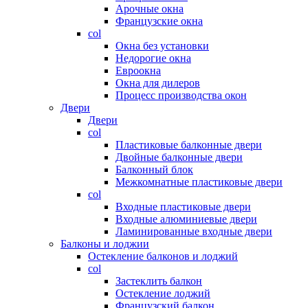
Арочные окна
Французские окна
col
Окна без установки
Недорогие окна
Евроокна
Окна для дилеров
Процесс производства окон
Двери
Двери
col
Пластиковые балконные двери
Двойные балконные двери
Балконный блок
Межкомнатные пластиковые двери
col
Входные пластиковые двери
Входные алюминиевые двери
Ламинированные входные двери
Балконы и лоджии
Остекление балконов и лоджий
col
Застеклить балкон
Остекление лоджий
Французский балкон