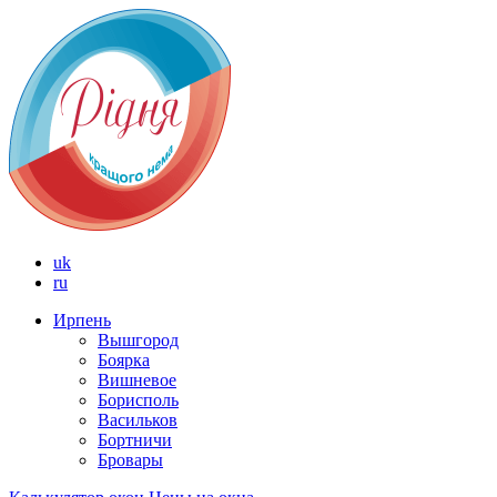
uk
ru
Ирпень
Вышгород
Боярка
Вишневое
Борисполь
Васильков
Бортничи
Бровары