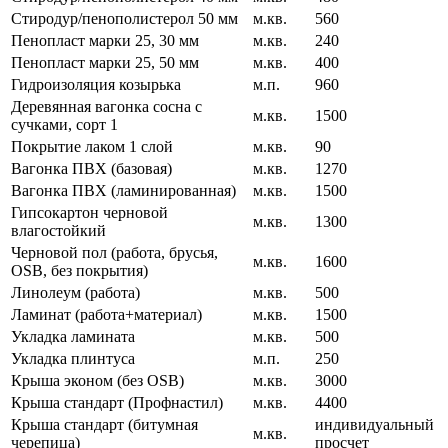
Стиродур/пенополистерол 50 мм
м.кв.
560
Пенопласт марки 25, 30 мм
м.кв.
240
Пенопласт марки 25, 50 мм
м.кв.
400
Гидроизоляция козырька
м.п.
960
Деревянная вагонка сосна с
м.кв.
1500
сучками, сорт 1
Покрытие лаком 1 слой
м.кв.
90
Вагонка ПВХ (базовая)
м.кв.
1270
Вагонка ПВХ (ламинированная)
м.кв.
1500
Гипсокартон черновой
м.кв.
1300
влагостойкий
Черновой пол (работа, брусья,
м.кв.
1600
OSB, без покрытия)
Линолеум (работа)
м.кв.
500
Ламинат (работа+материал)
м.кв.
1500
Укладка ламината
м.кв.
500
Укладка плинтуса
м.п.
250
Крыша эконом (без OSB)
м.кв.
3000
Крыша стандарт (Профнастил)
м.кв.
4400
Крыша стандарт (битумная
индивидуальный
м.кв.
черепица)
просчет