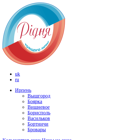
uk
ru
Ирпень
Вышгород
Боярка
Вишневое
Борисполь
Васильков
Бортничи
Бровары