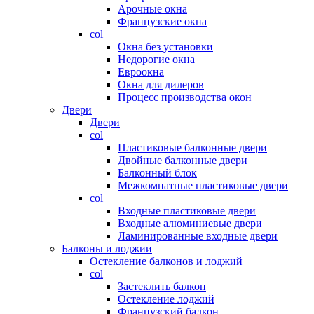
Арочные окна
Французские окна
col
Окна без установки
Недорогие окна
Евроокна
Окна для дилеров
Процесс производства окон
Двери
Двери
col
Пластиковые балконные двери
Двойные балконные двери
Балконный блок
Межкомнатные пластиковые двери
col
Входные пластиковые двери
Входные алюминиевые двери
Ламинированные входные двери
Балконы и лоджии
Остекление балконов и лоджий
col
Застеклить балкон
Остекление лоджий
Французский балкон