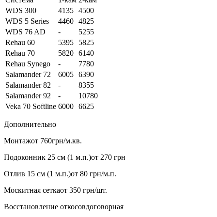
WDS 300
4135
4500
WDS 5 Series
4460
4825
WDS 76 AD
-
5255
Rehau 60
5395
5825
Rehau 70
5820
6140
Rehau Synego
-
7780
Salamander 72
6005
6390
Salamander 82
-
8355
Salamander 92
-
10780
Veka 70 Softline
6000
6625
Дополнительно
Монтаж
от 760грн/м.кв.
Подоконник 25 см (1 м.п.)
от 270 грн
Отлив 15 см (1 м.п.)
от 80 грн/м.п.
Москитная сетка
от 350 грн/шт.
Восстановление откосов
договорная