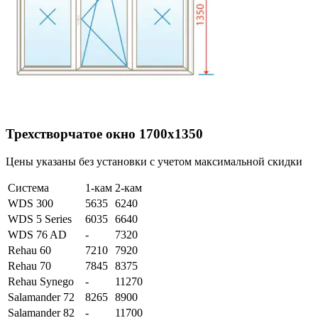
Трехстворчатое окно 1700х1350
Цены указаны без установки с учетом максимальной скидки
Система
1-кам
2-кам
WDS 300
5635
6240
WDS 5 Series
6035
6640
WDS 76 AD
-
7320
Rehau 60
7210
7920
Rehau 70
7845
8375
Rehau Synego
-
11270
Salamander 72
8265
8900
Salamander 82
-
11700