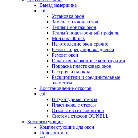
Выезд замерщика
col
Установка окон
Замена стеклопакетов
Теплый монтаж окон
Теплый подставочный профиль
Монтаж illbruck
Изготовление окон срочно
Ремонт и регулировка дверей
Ремонт окон
Гарантия на оконные конструкции
Покраска пластиковых окон
Рассрочка на окна
Расширители и соединительные
элементы
Восстановление откосов
col
Штукатурные откосы
Пластиковые откосы
Откосы из гипсокартона
Система откосов QUNELL
Комплектующие
Комплектующие для окон
Подоконники