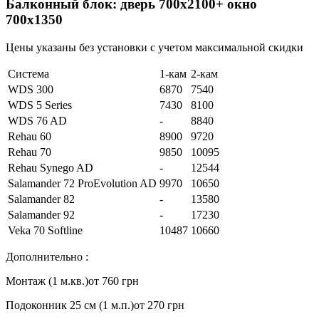
Балконный блок: дверь 700х2100+ окно
700х1350
Цены указаны без установки с учетом максимальной скидки
Система
1-кам
2-кам
WDS 300
6870
7540
WDS 5 Series
7430
8100
WDS 76 AD
-
8840
Rehau 60
8900
9720
Rehau 70
9850
10095
Rehau Synego AD
-
12544
Salamander 72 ProEvolution AD
9970
10650
Salamander 82
-
13580
Salamander 92
-
17230
Veka 70 Softline
10487
10660
Дополнительно :
Монтаж (1 м.кв.)
от 760 грн
Подоконник 25 см (1 м.п.)
от 270 грн