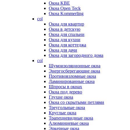
Окна KBE
Окна Open Teck
Окна Kommerling
col
Окна для квартир
Окна в детскую
Окна для спальни
Окна для кухни
Окна для коттеджа
Окна для дачи
Окна для загородного дома
col
Шумоизоляционные окна
Энергосберегающие окна
Противовзломные окна
Ламинированные окна
Шпросы в окнах
Окна под дерево
Глухие окна
Окна со скрытыми петлями
Треугольные окна
Круглые окна
Трапециевидные окна
Алюминиевые окна
Эркерные окна