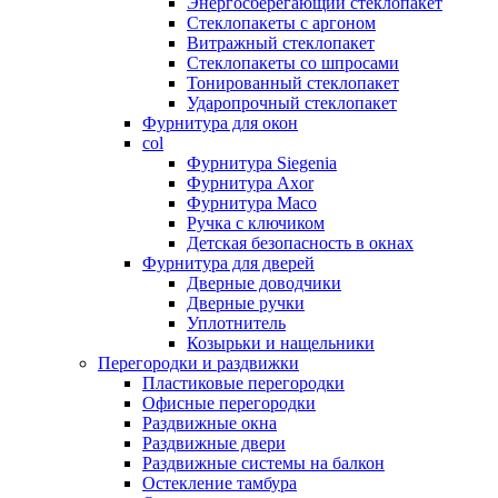
Энергосберегающий стеклопакет
Стеклопакеты с аргоном
Витражный стеклопакет
Стеклопакеты со шпросами
Тонированный стеклопакет
Ударопрочный стеклопакет
Фурнитура для окон
col
Фурнитура Siegenia
Фурнитура Axor
Фурнитура Maco
Ручка с ключиком
Детская безопасность в окнах
Фурнитура для дверей
Дверные доводчики
Дверные ручки
Уплотнитель
Козырьки и нащельники
Перегородки и раздвижки
Пластиковые перегородки
Офисные перегородки
Раздвижные окна
Раздвижные двери
Раздвижные системы на балкон
Остекление тамбура