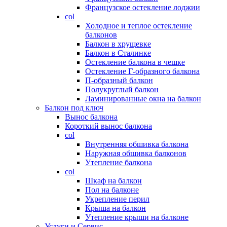
Французское остекление лоджии
col
Холодное и теплое остекление
балконов
Балкон в хрущевке
Балкон в Сталинке
Остекление балкона в чешке
Остекление Г-образного балкона
П-образный балкон
Полукруглый балкон
Ламинированные окна на балкон
Балкон под ключ
Вынос балкона
Короткий вынос балкона
col
Внутренняя обшивка балкона
Наружная обшивка балконов
Утепление балкона
col
Шкаф на балкон
Пол на балконе
Укрепление перил
Крыша на балкон
Утепление крыши на балконе
Услуги и Сервис