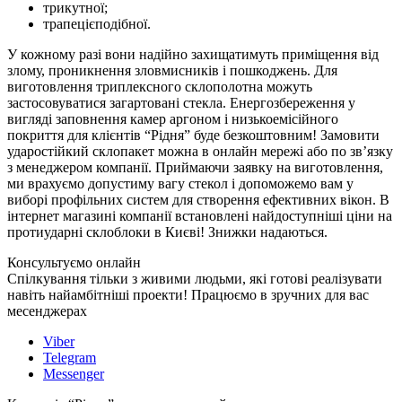
трикутної;
трапецієподібної.
У кожному разі вони надійно захищатимуть приміщення від
злому, проникнення зловмисників і пошкоджень. Для
виготовлення триплексного склополотна можуть
застосовуватися загартовані стекла. Енергозбереження у
вигляді заповнення камер аргоном і низькоемісійного
покриття для клієнтів “Рідня” буде безкоштовним! Замовити
ударостійкий склопакет можна в онлайн мережі або по зв’язку
з менеджером компанії. Приймаючи заявку на виготовлення,
ми врахуємо допустиму вагу стекол і допоможемо вам у
виборі профільних систем для створення ефективних вікон. В
інтернет магазині компанії встановлені найдоступніші ціни на
протиударні склоблоки в Києві! Знижки надаються.
Консультуємо онлайн
Спілкування тільки з живими людьми, які готові реалізувати
навіть найамбітніші проекти! Працюємо в зручних для вас
месенджерах
Viber
Telegram
Messenger