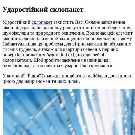
Ударостійкий склопакет
Ударостійкий
склопакет
захистить Вас. Скляне заповнення
вікон відіграє найважливішу роль у питанні теплозбереження,
шумоізоляції та природного освітлення. Водночас цей елемент
віконних блоків найменше захищений від пошкоджень і злому.
Найактуальніша ця проблема для вітрин магазинів, вітражних
фасадів будівель, а також для квартир і балконів перших
поверхів, приватних будинків і вхідних дверей зі
склопакетами. Щоб зробити засклення надійнішим і
безпечнішим, застосовуються ударостійкі склопакети.
У компанії “Рідня” їх можна придбати за найбільш доступною
ціною для найрізноманітніших цілей.