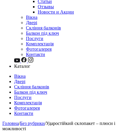
Статьи
Отзывы
Новости и Акции
Вікна
Двері
Скління балконів
Балкон під ключ
Послуги
Комплектація
Фотогалерея
Контакти
Каталог
Вікна
Двері
Скління балконів
Балкон під ключ
Послуги
Комплектація
Фотогалерея
Контакти
Головна
/
Без рубрики
/
Ударостійкий склопакет – плюси і
можливості