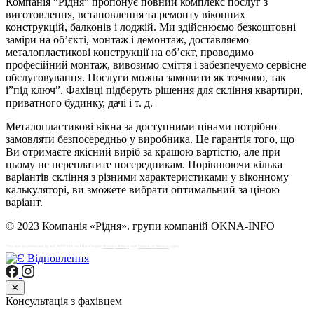
Компанія “Рідня” пропонує повний комплекс послуг з
виготовлення, встановлення та ремонту віконних
конструкцій, балконів і лоджій. Ми здійснюємо безкоштовні
заміри на об’єкті, монтаж і демонтаж, доставляємо
металопластикові конструкції на об’єкт, проводимо
професійний монтаж, вивозимо сміття і забезпечуємо сервісне
обслуговування. Послуги можна замовити як точково, так
і”під ключ”. Фахівці підберуть рішення для скління квартири,
приватного будинку, дачі і т. д.
Металопластикові вікна за доступними цінами потрібно
замовляти безпосередньо у виробника. Це гарантія того, що
Ви отримаєте якісний виріб за кращою вартістю, але при
цьому не переплатите посередникам. Порівнюючи кілька
варіантів скління з різними характеристиками у віконному
калькуляторі, ви зможете вибрати оптимальний за ціною
варіант.
© 2023 Компанія «Рідня». групи компаній OKNA-INFO
This site is protected by reCAPTCHA and the Google
Privacy Policy
and
Terms of Service
apply.
✕
Консультація з фахівцем