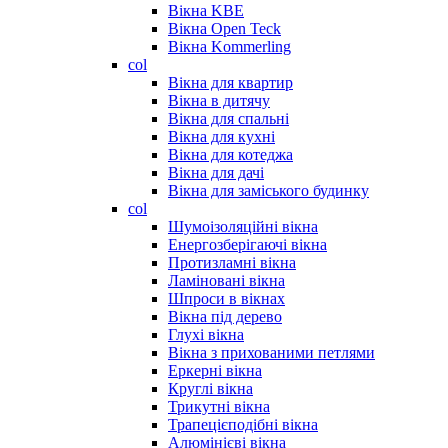
Вікна KBE
Вікна Open Teck
Вікна Kommerling
col
Вікна для квартир
Вікна в дитячу
Вікна для спальні
Вікна для кухні
Вікна для котеджа
Вікна для дачі
Вікна для заміського будинку
col
Шумоізоляційні вікна
Енергозберігаючі вікна
Протизламні вікна
Ламіновані вікна
Шпроси в вікнах
Вікна під дерево
Глухі вікна
Вікна з прихованими петлями
Еркерні вікна
Круглі вікна
Трикутні вікна
Трапецієподібні вікна
Алюмінієві вікна