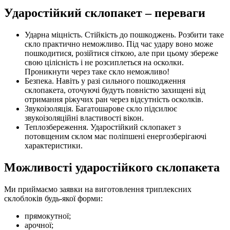
Ударостійкий склопакет – переваги
Ударна міцність. Стійкість до пошкоджень. Розбити таке
скло практично неможливо. Під час удару воно може
пошкодитися, розійтися сіткою, але при цьому збереже
свою цілісність і не розсиплеться на осколки.
Проникнути через таке скло неможливо!
Безпека. Навіть у разі сильного пошкодження
склопакета, оточуючі будуть повністю захищені від
отримання ріжучих ран через відсутність осколків.
Звукоізоляція. Багатошарове скло підсилює
звукоізоляційні властивості вікон.
Теплозбереження. Ударостійкий склопакет з
потовщеним склом має поліпшені енергозберігаючі
характеристики.
Можливості ударостійкого склопакета
Ми приймаємо заявки на виготовлення триплексних
склоблоків будь-якої форми:
прямокутної;
арочної;