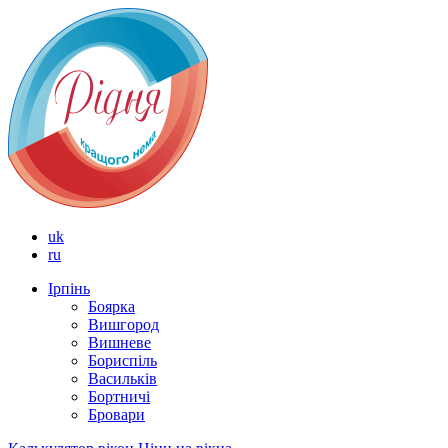
uk
ru
Ірпінь
Боярка
Вишгород
Вишневе
Бориспіль
Васильків
Бортничі
Бровари