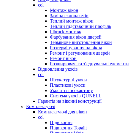
col
Монтаж вікон
Заміна склопакетів
Теплий монтаж вікон
Теплий підставочний профіль
Illbruck монтаж
Фарбування вікон дверей
Термінове виготовлення вікон
Розтермінування на вікна
Ремонт і регулювання дверей
Ремонт вікон
Розширювачі та з’єднувальні елементи
Відновлення укосів
col
Штукатурні укоси
Пластикові укоси
Укоси з гіпсокартону
Система укосів QUNELL
Гарантія на віконні конструкції
Комплектуючі
Комплектуючі для вікон
col
Підвіконня
Підвіконня Topalit