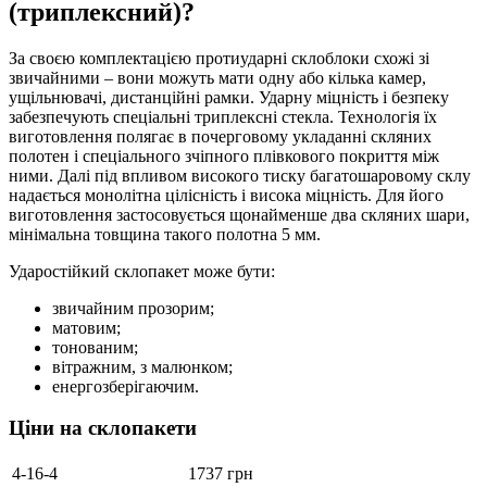
(триплексний)?
За своєю комплектацією протиударні склоблоки схожі зі
звичайними – вони можуть мати одну або кілька камер,
ущільнювачі, дистанційні рамки. Ударну міцність і безпеку
забезпечують спеціальні триплексні стекла. Технологія їх
виготовлення полягає в почерговому укладанні скляних
полотен і спеціального зчіпного плівкового покриття між
ними. Далі під впливом високого тиску багатошаровому склу
надається монолітна цілісність і висока міцність. Для його
виготовлення застосовується щонайменше два скляних шари,
мінімальна товщина такого полотна 5 мм.
Ударостійкий склопакет може бути:
звичайним прозорим;
матовим;
тонованим;
вітражним, з малюнком;
енергозберігаючим.
Ціни на склопакети
4-16-4
1737 грн