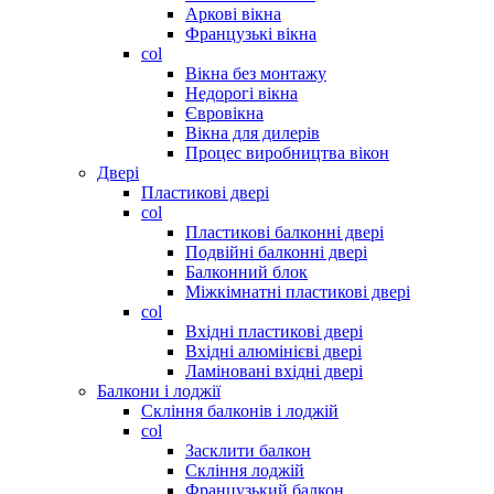
Аркові вікна
Французькі вікна
col
Вікна без монтажу
Недорогі вікна
Євровікна
Вікна для дилерів
Процес виробництва вікон
Двері
Пластикові двері
col
Пластикові балконні двері
Подвійні балконні двері
Балконний блок
Міжкімнатні пластикові двері
col
Вхідні пластикові двері
Вхідні алюмінієві двері
Ламіновані вхідні двері
Балкони і лоджії
Скління балконів і лоджій
col
Засклити балкон
Скління лоджій
Французький балкон