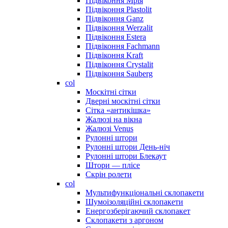
Підвіконня Мрія
Підвіконня Plastolit
Підвіконня Ganz
Підвіконня Werzalit
Підвіконня Estera
Підвіконня Fachmann
Підвіконня Kraft
Підвіконня Crystalit
Підвіконня Sauberg
col
Москітні сітки
Дверні москітні сітки
Сітка «антикішка»
Жалюзі на вікна
Жалюзі Venus
Рулонні штори
Рулонні штори День-ніч
Рулонні штори Блекаут
Штори — плісе
Скрін ролети
col
Мультифункціональні склопакети
Шумоізоляційні склопакети
Енергозберігаючий склопакет
Склопакети з аргоном