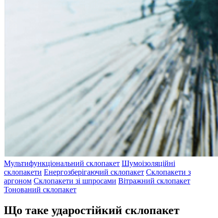
Мультифункціональний склопакет
Шумоізоляційні
склопакети
Енергозберігаючий склопакет
Склопакети з
аргоном
Склопакети зі шпросами
Вітражний склопакет
Тонований склопакет
Що таке ударостійкий склопакет