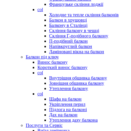
Французьке скління лоджії
col
Холодне та тепле скління балконів
Балкон в хрущовці
Балкону в Сталінці
Скління балкону в чешці
Скління Г-подібного балкону
П-подібний балкон
Напівкруглий балкон
Ламіновані вікна на балкон
Балкон під ключ
Винос балкону
Короткий винос балкону
col
Внутрішня обшивка балкону
Зовнішня обшивка балкону
Утеплення балкону
col
Шафа на балкон
Укріплення перил
Підлога на балконі
Дах на балкон
Утеплення даху балкона
Послуги та Сервіс
Виїзд замірника