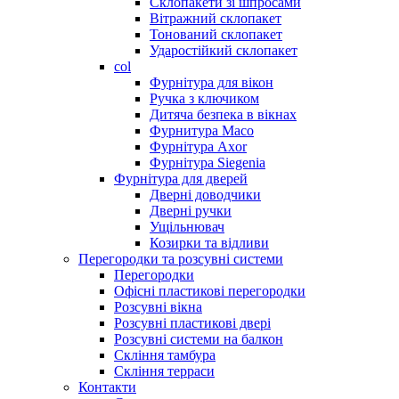
Склопакети зі шпросами
Вітражний склопакет
Тонований склопакет
Ударостійкий склопакет
col
Фурнітура для вікон
Ручка з ключиком
Дитяча безпека в вікнах
Фурнитура Maco
Фурнітура Axor
Фурнітура Siegenia
Фурнітура для дверей
Дверні доводчики
Дверні ручки
Ущільнювач
Козирки та відливи
Перегородки та розсувні системи
Перегородки
Офісні пластикові перегородки
Розсувні вікна
Розсувні пластикові двері
Розсувні системи на балкон
Скління тамбура
Скління терраси
Контакти