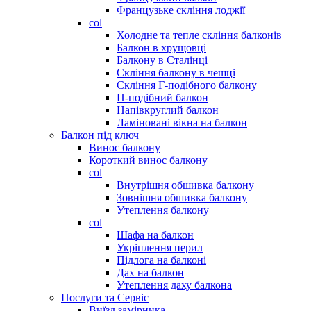
Французьке скління лоджії
col
Холодне та тепле скління балконів
Балкон в хрущовці
Балкону в Сталінці
Скління балкону в чешці
Скління Г-подібного балкону
П-подібний балкон
Напівкруглий балкон
Ламіновані вікна на балкон
Балкон під ключ
Винос балкону
Короткий винос балкону
col
Внутрішня обшивка балкону
Зовнішня обшивка балкону
Утеплення балкону
col
Шафа на балкон
Укріплення перил
Підлога на балконі
Дах на балкон
Утеплення даху балкона
Послуги та Сервіс
Виїзд замірника