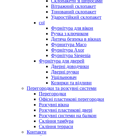
Склопакети зі шпросами
Вітражний склопакет
Тонований склопакет
Ударостійкий склопакет
col
Фурнітура для вікон
Ручка з ключиком
Дитяча безпека в вікнах
Фурнитура Maco
Фурнітура Axor
Фурнітура Siegenia
Фурнітура для дверей
Дверні доводчики
Дверні ручки
Ущільнювач
Козирки та відливи
Перегородки та розсувні системи
Перегородки
Офісні пластикові перегородки
Розсувні вікна
Розсувні пластикові двері
Розсувні системи на балкон
Скління тамбура
Скління терраси
Контакти