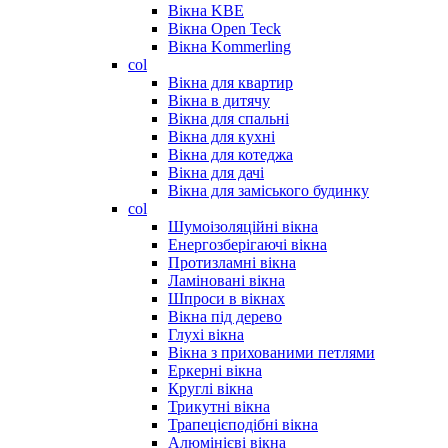
Вікна KBE
Вікна Open Teck
Вікна Kommerling
col
Вікна для квартир
Вікна в дитячу
Вікна для спальні
Вікна для кухні
Вікна для котеджа
Вікна для дачі
Вікна для заміського будинку
col
Шумоізоляційні вікна
Енергозберігаючі вікна
Протизламні вікна
Ламіновані вікна
Шпроси в вікнах
Вікна під дерево
Глухі вікна
Вікна з прихованими петлями
Еркерні вікна
Круглі вікна
Трикутні вікна
Трапецієподібні вікна
Алюмінієві вікна