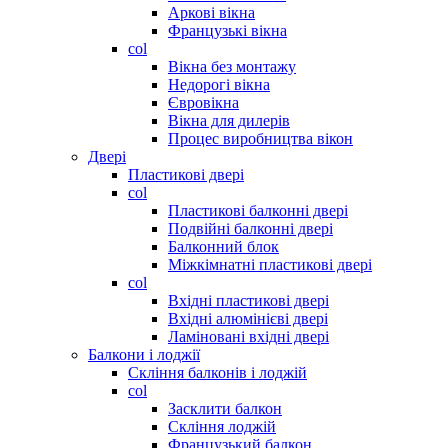
Аркові вікна
Французькі вікна
col
Вікна без монтажу
Недорогі вікна
Євровікна
Вікна для дилерів
Процес виробництва вікон
Двері
Пластикові двері
col
Пластикові балконні двері
Подвійні балконні двері
Балконний блок
Міжкімнатні пластикові двері
col
Вхідні пластикові двері
Вхідні алюмінієві двері
Ламіновані вхідні двері
Балкони і лоджії
Скління балконів і лоджій
col
Засклити балкон
Скління лоджій
Французький балкон