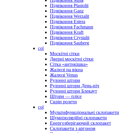
Підвіконня Мрія
Підвіконня Plastolit
Підвіконня Ganz
Підвіконня Werzalit
Підвіконня Estera
Підвіконня Fachmann
Підвіконня Kraft
Підвіконня Crystalit
Підвіконня Sauberg
col
Москітні сітки
Дверні москітні сітки
Сітка «антикішка»
Жалюзі на вікна
Жалюзі Venus
Рулонні штори
Рулонні штори День-ніч
Рулонні штори Блекаут
Штори — плісе
Скрін ролети
col
Мультифункціональні склопакети
Шумоізоляційні склопакети
Енергозберігаючий склопакет
Склопакети з аргоном