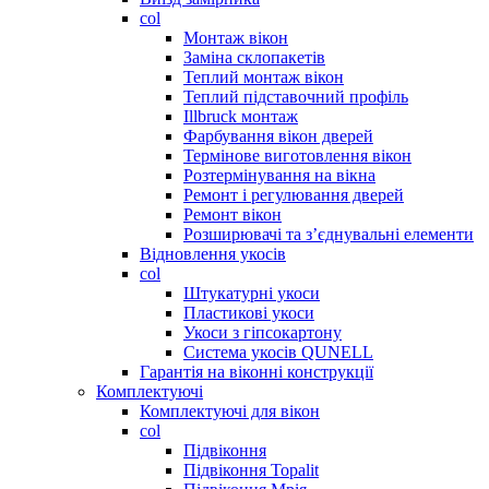
col
Монтаж вікон
Заміна склопакетів
Теплий монтаж вікон
Теплий підставочний профіль
Illbruck монтаж
Фарбування вікон дверей
Термінове виготовлення вікон
Розтермінування на вікна
Ремонт і регулювання дверей
Ремонт вікон
Розширювачі та з’єднувальні елементи
Відновлення укосів
col
Штукатурні укоси
Пластикові укоси
Укоси з гіпсокартону
Система укосів QUNELL
Гарантія на віконні конструкції
Комплектуючі
Комплектуючі для вікон
col
Підвіконня
Підвіконня Topalit