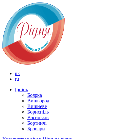
uk
ru
Ірпінь
Боярка
Вишгород
Вишневе
Бориспіль
Васильків
Бортничі
Бровари