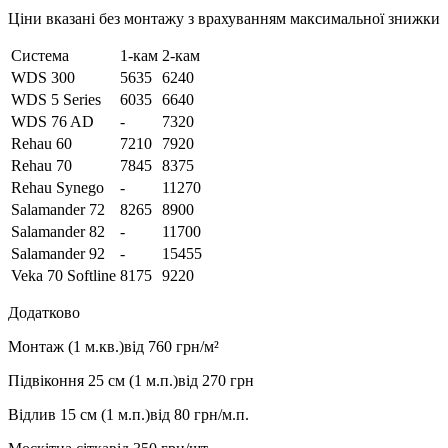
Ціни вказані без монтажу з врахуванням максимальної знижки
Система
1-кам
2-кам
WDS 300
5635
6240
WDS 5 Series
6035
6640
WDS 76 AD
-
7320
Rehau 60
7210
7920
Rehau 70
7845
8375
Rehau Synego
-
11270
Salamander 72
8265
8900
Salamander 82
-
11700
Salamander 92
-
15455
Veka 70 Softline
8175
9220
Додатково
Монтаж (1 м.кв.)
від 760 грн/м²
Підвіконня 25 см (1 м.п.)
від 270 грн
Відлив 15 см (1 м.п.)
від 80 грн/м.п.