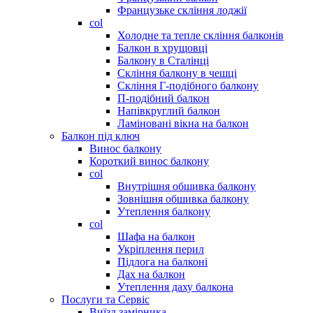
Французьке скління лоджії
col
Холодне та тепле скління балконів
Балкон в хрущовці
Балкону в Сталінці
Скління балкону в чешці
Скління Г-подібного балкону
П-подібний балкон
Напівкруглий балкон
Ламіновані вікна на балкон
Балкон під ключ
Винос балкону
Короткий винос балкону
col
Внутрішня обшивка балкону
Зовнішня обшивка балкону
Утеплення балкону
col
Шафа на балкон
Укріплення перил
Підлога на балконі
Дах на балкон
Утеплення даху балкона
Послуги та Сервіс
Виїзд замірника