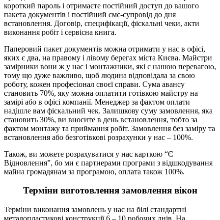
короткий пароль і отримаєте постійний доступ до вашого
пакета документів і постійний смс-супровід до дня
встановлення. Договір, специфікації, фіскальні чеки, акти
виконання робіт і сервісна книга.
Паперовий пакет документів можна отримати у нас в офісі,
яких є два, на правому і лівому берегах міста Києва. Майстри
замірники вони ж у нас і монтажники, які є нашою перевагою,
тому що дуже важливо, щоб людина відповідала за свою
роботу, кожен професіонал своєї справи. Сума авансу
становить 70%, яку можна оплатити готівкою майстру на
замірі або в офісі компанії. Менеджер за фактом оплати
надішле вам фіскальний чек. Залишкову суму замовлення, яка
становить 30%, ви вносите в день встановлення, тобто за
фактом монтажу та приймання робіт. Замовлення без заміру та
встановлення або безготівкові розрахунки у нас – 100%.
Також, ви можете розрахуватися у нас карткою “Є
Відновлення”, бо ми є партнерами програми з відшкодування
майна громадянам за програмою, оплата також 100%.
Терміни виготовлення замовлення вікон
Терміни виконання замовлень у нас на білі стандартні
металопластикові конструкції 6 – 10 робочих днів. На