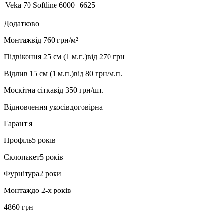
Veka 70 Softline
6000
6625
Додатково
Монтаж
від 760 грн/м²
Підвіконня 25 см (1 м.п.)
від 270 грн
Відлив 15 см (1 м.п.)
від 80 грн/м.п.
Москітна сітка
від 350 грн/шт.
Відновлення укосів
договірна
Гарантія
Профіль
5 років
Склопакет
5 років
Фурнітура
2 роки
Монтаж
до 2-х років
4860 грн