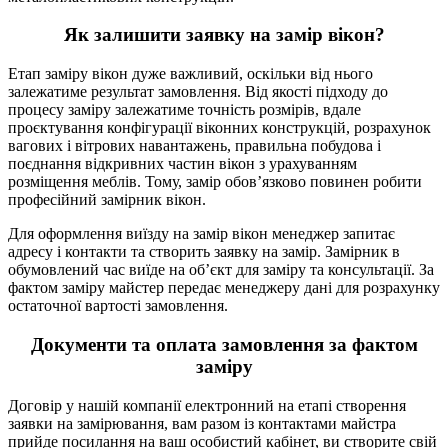
Як залишити заявку на замір вікон?
Етап заміру вікон дуже важливий, оскільки від нього
залежатиме результат замовлення. Від якості підходу до
процесу заміру залежатиме точність розмірів, вдале
проєктування конфігурації віконних конструкцій, розрахунок
вагових і вітрових навантажень, правильна побудова і
поєднання відкривних частин вікон з урахуванням
розміщення меблів. Тому, замір обов’язково повинен робити
професійний замірник вікон.
Для оформлення виїзду на замір вікон менеджер запитає
адресу і контакти та створить заявку на замір. Замірник в
обумовлений час виїде на об’єкт для заміру та консультації. За
фактом заміру майстер передає менеджеру дані для розрахунку
остаточної вартості замовлення.
Документи та оплата замовлення за фактом
заміру
Договір у нашій компанії електронний на етапі створення
заявки на замірювання, вам разом із контактами майстра
прийде посилання на ваш особистий кабінет, ви створите свій