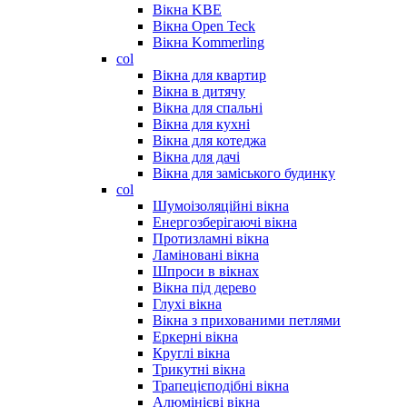
Вікна KBE
Вікна Open Teck
Вікна Kommerling
col
Вікна для квартир
Вікна в дитячу
Вікна для спальні
Вікна для кухні
Вікна для котеджа
Вікна для дачі
Вікна для заміського будинку
col
Шумоізоляційні вікна
Енергозберігаючі вікна
Протизламні вікна
Ламіновані вікна
Шпроси в вікнах
Вікна під дерево
Глухі вікна
Вікна з прихованими петлями
Еркерні вікна
Круглі вікна
Трикутні вікна
Трапецієподібні вікна
Алюмінієві вікна