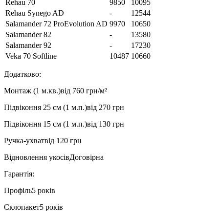
Rehau 70
9850
10095
Rehau Synego AD
-
12544
Salamander 72 ProEvolution AD
9970
10650
Salamander 82
-
13580
Salamander 92
-
17230
Veka 70 Softline
10487
10660
Додатково:
Монтаж (1 м.кв.)
від 760 грн/м²
Підвіконня 25 см (1 м.п.)
від 270 грн
Підвіконня 15 см (1 м.п.)
від 130 грн
Ручка-ухват
від 120 грн
Відновлення укосів
Договірна
Гарантія:
Профіль
5 років
Склопакет
5 років