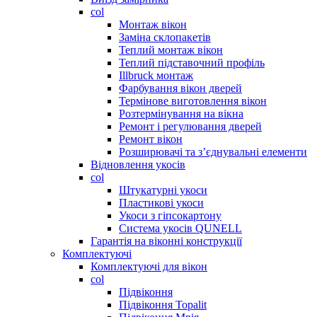
col
Монтаж вікон
Заміна склопакетів
Теплий монтаж вікон
Теплий підставочний профіль
Illbruck монтаж
Фарбування вікон дверей
Термінове виготовлення вікон
Розтермінування на вікна
Ремонт і регулювання дверей
Ремонт вікон
Розширювачі та з’єднувальні елементи
Відновлення укосів
col
Штукатурні укоси
Пластикові укоси
Укоси з гіпсокартону
Система укосів QUNELL
Гарантія на віконні конструкції
Комплектуючі
Комплектуючі для вікон
col
Підвіконня
Підвіконня Topalit