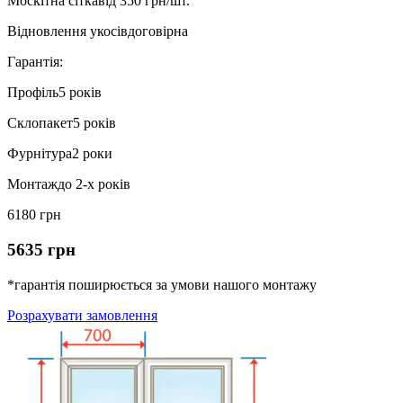
Москітна сітка
від 350 грн/шт.
Відновлення укосів
договірна
Гарантія:
Профіль
5 років
Склопакет
5 років
Фурнітура
2 роки
Монтаж
до 2-х років
6180 грн
5635 грн
*гарантія поширюється за умови нашого монтажу
Розрахувати замовлення