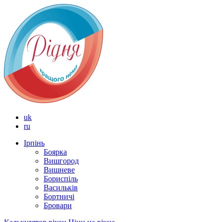
uk
ru
Ірпінь
Боярка
Вишгород
Вишневе
Бориспіль
Васильків
Бортничі
Бровари