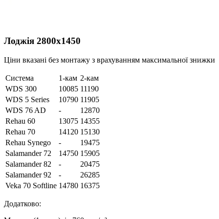
Лоджія 2800х1450
Ціни вказані без монтажу з врахуванням максимальної знижки
Система
1-кам
2-кам
WDS 300
10085
11190
WDS 5 Series
10790
11905
WDS 76 AD
-
12870
Rehau 60
13075
14355
Rehau 70
14120
15130
Rehau Synego
-
19475
Salamander 72
14750
15905
Salamander 82
-
20475
Salamander 92
-
26285
Veka 70 Softline
14780
16375
Додатково: