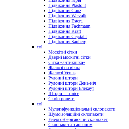
Підвіконня Мрія
Підвіконня Plastolit
Підвіконня Ganz
Підвіконня Werzalit
Підвіконня Estera
Підвіконня Fachmann
Підвіконня Kraft
Підвіконня Crystalit
Підвіконня Sauberg
col
Москітні сітки
Дверні москітні сітки
Сітка «антикішка»
Жалюзі на вікна
Жалюзі Venus
Рулонні штори
Рулонні штори День-ніч
Рулонні штори Блекаут
Штори — плісе
Скрін ролети
col
Мультифункціональні склопакети
Шумоізоляційні склопакети
Енергозберігаючий склопакет
Склопакети з аргоном