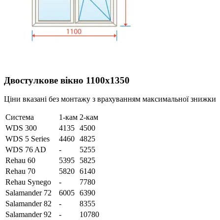
Двостулкове вікно 1100х1350
Ціни вказані без монтажу з врахуванням максимальної знижки
Система
1-кам
2-кам
WDS 300
4135
4500
WDS 5 Series
4460
4825
WDS 76 AD
-
5255
Rehau 60
5395
5825
Rehau 70
5820
6140
Rehau Synego
-
7780
Salamander 72
6005
6390
Salamander 82
-
8355
Salamander 92
-
10780