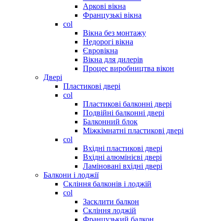
Аркові вікна
Французькі вікна
col
Вікна без монтажу
Недорогі вікна
Євровікна
Вікна для дилерів
Процес виробництва вікон
Двері
Пластикові двері
col
Пластикові балконні двері
Подвійні балконні двері
Балконний блок
Міжкімнатні пластикові двері
col
Вхідні пластикові двері
Вхідні алюмінієві двері
Ламіновані вхідні двері
Балкони і лоджії
Скління балконів і лоджій
col
Засклити балкон
Скління лоджій
Французький балкон