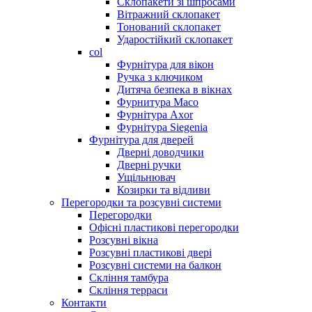
Склопакети зі шпросами
Вітражний склопакет
Тонований склопакет
Ударостійкий склопакет
col
Фурнітура для вікон
Ручка з ключиком
Дитяча безпека в вікнах
Фурнитура Maco
Фурнітура Axor
Фурнітура Siegenia
Фурнітура для дверей
Дверні доводчики
Дверні ручки
Ущільнювач
Козирки та відливи
Перегородки та розсувні системи
Перегородки
Офісні пластикові перегородки
Розсувні вікна
Розсувні пластикові двері
Розсувні системи на балкон
Скління тамбура
Скління терраси
Контакти