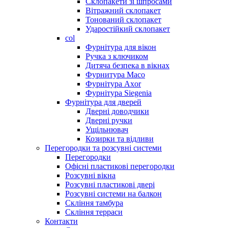
Склопакети зі шпросами
Вітражний склопакет
Тонований склопакет
Ударостійкий склопакет
col
Фурнітура для вікон
Ручка з ключиком
Дитяча безпека в вікнах
Фурнитура Maco
Фурнітура Axor
Фурнітура Siegenia
Фурнітура для дверей
Дверні доводчики
Дверні ручки
Ущільнювач
Козирки та відливи
Перегородки та розсувні системи
Перегородки
Офісні пластикові перегородки
Розсувні вікна
Розсувні пластикові двері
Розсувні системи на балкон
Скління тамбура
Скління терраси
Контакти