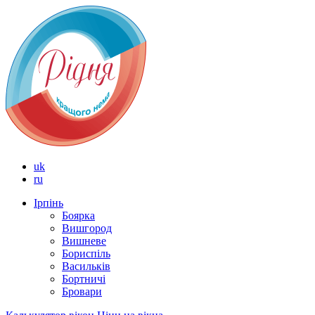
uk
ru
Ірпінь
Боярка
Вишгород
Вишневе
Бориспіль
Васильків
Бортничі
Бровари