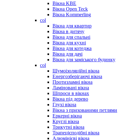
Вікна KBE
Вікна Open Teck
Вікна Kommerling
col
Вікна для квартир
Вікна в дитячу
Вікна для спальні
Вікна для кухні
Вікна для котеджа
Вікна для дачі
Вікна для заміського будинку
col
Шумоізоляційні вікна
Енергозберігаючі вікна
Протизламні вікна
Ламіновані вікна
Шпроси в вікнах
Вікна під дерево
Глухі вікна
Вікна з прихованими петлями
Еркерні вікна
Круглі вікна
Трикутні вікна
Трапецієподібні вікна
Алюмінієві вікна