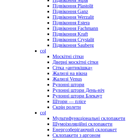
Підвіконня Мрія
Підвіконня Plastolit
Підвіконня Ganz
Підвіконня Werzalit
Підвіконня Estera
Підвіконня Fachmann
Підвіконня Kraft
Підвіконня Crystalit
Підвіконня Sauberg
col
Москітні сітки
Дверні москітні сітки
Сітка «антикішка»
Жалюзі на вікна
Жалюзі Venus
Рулонні штори
Рулонні штори День-ніч
Рулонні штори Блекаут
Штори — плісе
Скрін ролети
col
Мультифункціональні склопакети
Шумоізоляційні склопакети
Енергозберігаючий склопакет
Склопакети з аргоном