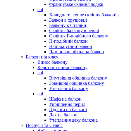
Французьке скління лоджії
col
Холодне та тепле скління балконів
Балкон в хрущовці
Балкону в Сталінці
Скління балкону в чешці
Скління Г-подібного балкону
П-подібний балкон
Напівкруглий балкон
Ламіновані вікна на балкон
Балкон під ключ
Винос балкону
Короткий винос балкону
col
Внутрішня обшивка балкону
Зовнішня обшивка балкону
Утеплення балкону
col
Шафа на балкон
Укріплення перил
Підлога на балконі
Дах на балкон
Утеплення даху балкона
Послуги та Сервіс
Виїзд замірника