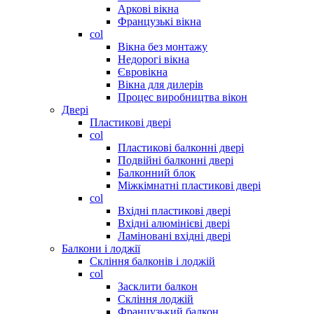
Аркові вікна
Французькі вікна
col
Вікна без монтажу
Недорогі вікна
Євровікна
Вікна для дилерів
Процес виробництва вікон
Двері
Пластикові двері
col
Пластикові балконні двері
Подвійні балконні двері
Балконний блок
Міжкімнатні пластикові двері
col
Вхідні пластикові двері
Вхідні алюмінієві двері
Ламіновані вхідні двері
Балкони і лоджії
Скління балконів і лоджій
col
Засклити балкон
Скління лоджій
Французький балкон