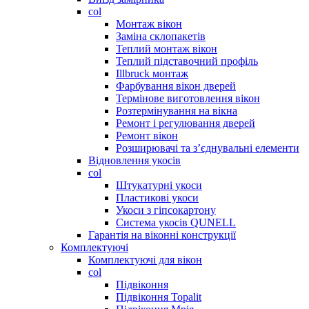
col
Монтаж вікон
Заміна склопакетів
Теплий монтаж вікон
Теплий підставочний профіль
Illbruck монтаж
Фарбування вікон дверей
Термінове виготовлення вікон
Розтермінування на вікна
Ремонт і регулювання дверей
Ремонт вікон
Розширювачі та з’єднувальні елементи
Відновлення укосів
col
Штукатурні укоси
Пластикові укоси
Укоси з гіпсокартону
Система укосів QUNELL
Гарантія на віконні конструкції
Комплектуючі
Комплектуючі для вікон
col
Підвіконня
Підвіконня Topalit