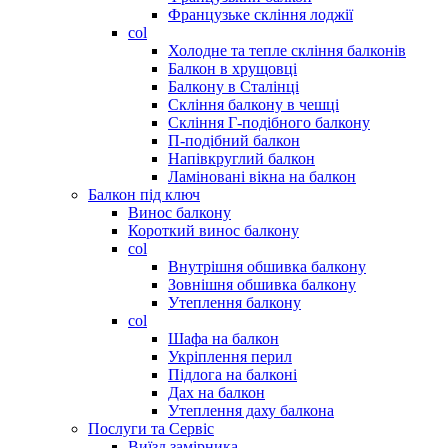
Французьке скління лоджії
col
Холодне та тепле скління балконів
Балкон в хрущовці
Балкону в Сталінці
Скління балкону в чешці
Скління Г-подібного балкону
П-подібний балкон
Напівкруглий балкон
Ламіновані вікна на балкон
Балкон під ключ
Винос балкону
Короткий винос балкону
col
Внутрішня обшивка балкону
Зовнішня обшивка балкону
Утеплення балкону
col
Шафа на балкон
Укріплення перил
Підлога на балконі
Дах на балкон
Утеплення даху балкона
Послуги та Сервіс
Виїзд замірника