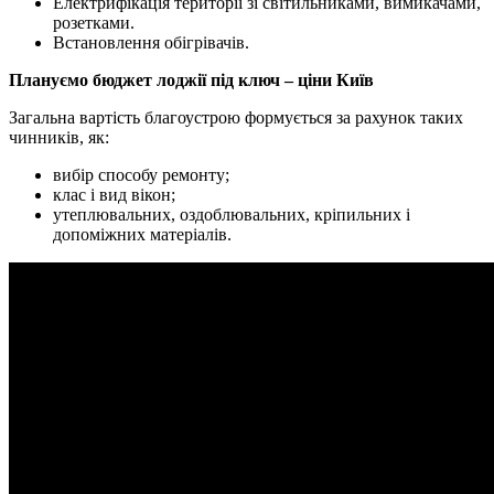
Електрифікація території зі світильниками, вимикачами,
розетками.
Встановлення обігрівачів.
Плануємо бюджет лоджії під ключ – ціни Київ
Загальна вартість благоустрою формується за рахунок таких
чинників, як:
вибір способу ремонту;
клас і вид вікон;
утеплювальних, оздоблювальних, кріпильних і
допоміжних матеріалів.