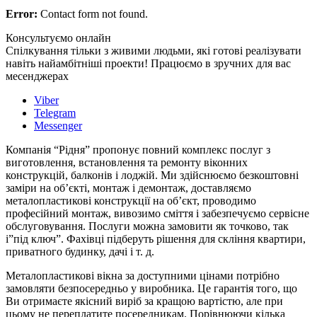
Error:
Contact form not found.
Консультуємо онлайн
Спілкування тільки з живими людьми, які готові реалізувати
навіть найамбітніші проекти! Працюємо в зручних для вас
месенджерах
Viber
Telegram
Messenger
Компанія “Рідня” пропонує повний комплекс послуг з
виготовлення, встановлення та ремонту віконних
конструкцій, балконів і лоджій. Ми здійснюємо безкоштовні
заміри на об’єкті, монтаж і демонтаж, доставляємо
металопластикові конструкції на об’єкт, проводимо
професійний монтаж, вивозимо сміття і забезпечуємо сервісне
обслуговування. Послуги можна замовити як точково, так
і”під ключ”. Фахівці підберуть рішення для скління квартири,
приватного будинку, дачі і т. д.
Металопластикові вікна за доступними цінами потрібно
замовляти безпосередньо у виробника. Це гарантія того, що
Ви отримаєте якісний виріб за кращою вартістю, але при
цьому не переплатите посередникам. Порівнюючи кілька