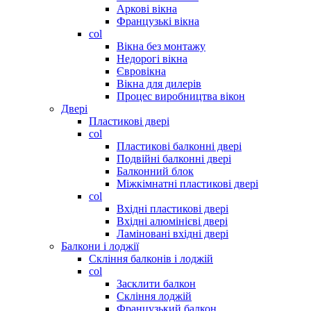
Аркові вікна
Французькі вікна
col
Вікна без монтажу
Недорогі вікна
Євровікна
Вікна для дилерів
Процес виробництва вікон
Двері
Пластикові двері
col
Пластикові балконні двері
Подвійні балконні двері
Балконний блок
Міжкімнатні пластикові двері
col
Вхідні пластикові двері
Вхідні алюмінієві двері
Ламіновані вхідні двері
Балкони і лоджії
Скління балконів і лоджій
col
Засклити балкон
Скління лоджій
Французький балкон