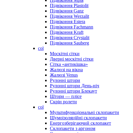
Підвіконня Мрія
Підвіконня Plastolit
Підвіконня Ganz
Підвіконня Werzalit
Підвіконня Estera
Підвіконня Fachmann
Підвіконня Kraft
Підвіконня Crystalit
Підвіконня Sauberg
col
Москітні сітки
Дверні москітні сітки
Сітка «антикішка»
Жалюзі на вікна
Жалюзі Venus
Рулонні штори
Рулонні штори День-ніч
Рулонні штори Блекаут
Штори — плісе
Скрін ролети
col
Мультифункціональні склопакети
Шумоізоляційні склопакети
Енергозберігаючий склопакет
Склопакети з аргоном