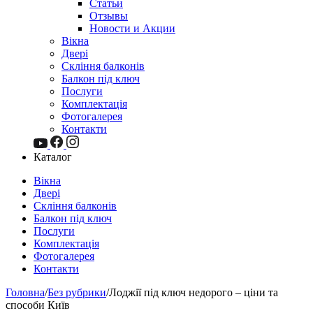
Статьи
Отзывы
Новости и Акции
Вікна
Двері
Скління балконів
Балкон під ключ
Послуги
Комплектація
Фотогалерея
Контакти
Каталог
Вікна
Двері
Скління балконів
Балкон під ключ
Послуги
Комплектація
Фотогалерея
Контакти
Головна
/
Без рубрики
/
Лоджії під ключ недорого – ціни та
способи Київ