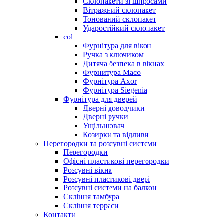
Склопакети зі шпросами
Вітражний склопакет
Тонований склопакет
Ударостійкий склопакет
col
Фурнітура для вікон
Ручка з ключиком
Дитяча безпека в вікнах
Фурнитура Maco
Фурнітура Axor
Фурнітура Siegenia
Фурнітура для дверей
Дверні доводчики
Дверні ручки
Ущільнювач
Козирки та відливи
Перегородки та розсувні системи
Перегородки
Офісні пластикові перегородки
Розсувні вікна
Розсувні пластикові двері
Розсувні системи на балкон
Скління тамбура
Скління терраси
Контакти