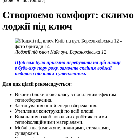
[table “9” not found /]
Створюємо комфорт: склимо
лоджії під ключ
Лоджії під ключ Київ вул. Березняківська 12
Щоб вам було приємно перебувати на цій площі
в будь-яку пору року, замовте скління лоджії
недорого під ключ з утепленням.
Для цих цілей рекомендується:
Віконні блоки люкс класу з посиленим ефектом
теплозбереження.
Застосування опцій енергозбереження.
Утеплення конструкції по всій площі.
Виконання оздоблювальних робіт якісними
теплоізоляційними матеріалами.
Меблі з шафами-купе, полицями, стелажами,
сушарками.