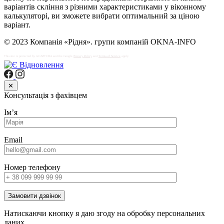
варіантів скління з різними характеристиками у віконному
калькуляторі, ви зможете вибрати оптимальний за ціною
варіант.
© 2023 Компанія «Рідня». групи компаній OKNA-INFO
This site is protected by reCAPTCHA and the Google
Privacy Policy
and
Terms of Service
apply.
✕
Консультація з фахівцем
Імʼя
Email
Номер телефону
Замовити дзвінок
Натискаючи кнопку я даю згоду на обробку персональних
даних