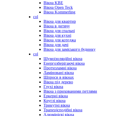
Вікна KBE
Вікна Open Teck
Вікна Kommerling
col
Вікна для квартир
Вікна в дитячу
Вікна для спальні
Вікна для кухні
Вікна для котеджа
Вікна для дачі
Вікна для заміського будинку
col
Шумоізоляційні вікна
Енергозберігаючі вікна
Протизламні вікна
Ламіновані вікна
Шпроси в вікнах
Вікна під дерево
Глухі вікна
Вікна з прихованими петлями
Еркерні вікна
Круглі вікна
Трикутні вікна
Трапецієподібні вікна
Алюмінієві вікна