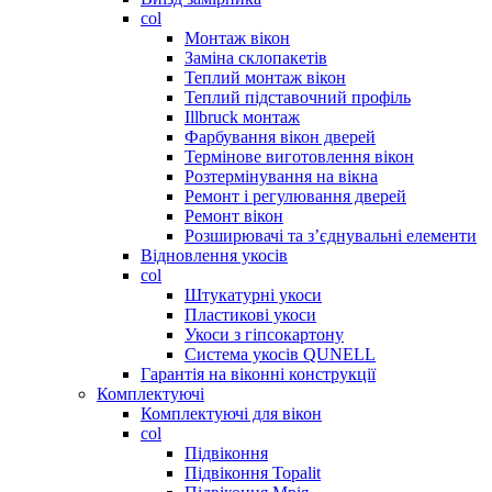
col
Монтаж вікон
Заміна склопакетів
Теплий монтаж вікон
Теплий підставочний профіль
Illbruck монтаж
Фарбування вікон дверей
Термінове виготовлення вікон
Розтермінування на вікна
Ремонт і регулювання дверей
Ремонт вікон
Розширювачі та з’єднувальні елементи
Відновлення укосів
col
Штукатурні укоси
Пластикові укоси
Укоси з гіпсокартону
Система укосів QUNELL
Гарантія на віконні конструкції
Комплектуючі
Комплектуючі для вікон
col
Підвіконня
Підвіконня Topalit