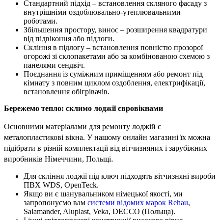
Стандартний підхід – встановлення скляного фасаду з
внутрішніми оздоблювально-утеплювальними
роботами.
Збільшення простору, винос – розширення квадратури
від підвіконня або підлоги.
Скління в підлогу – встановлення повністю прозорої
огорожі зі склопакетами або за комбінованою схемою з
панелями сендвіч.
Поєднання із суміжним приміщенням або ремонт під
кімнату з повним циклом оздоблення, електрифікації,
встановлення обігрівачів.
Бережемо тепло: склимо лоджії євровікнами
Основними матеріалами для ремонту лоджій є
металопластикові вікна. У нашому онлайн магазині їх можна
підібрати в різній комплектації від вітчизняних і зарубіжних
.
виробників Німеччини, Польщі
Для скління лоджії під ключ підходять вітчизняні вироби
ПВХ WDS, OpenTeck.
Якщо ви є шанувальником німецької якості, ми
запропонуємо вам
системи відомих марок Rehau
,
Salamander, Aluplast, Veka, DECCO (Польща).