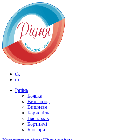
uk
ru
Ірпінь
Боярка
Вишгород
Вишневе
Бориспіль
Васильків
Бортничі
Бровари