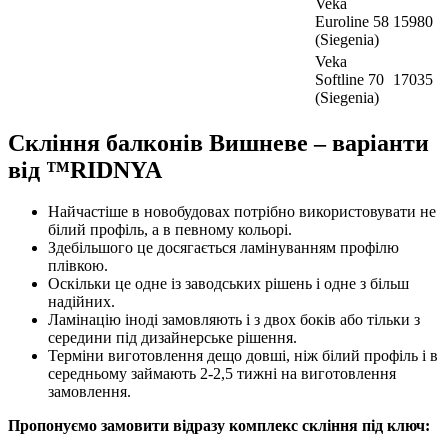
Veka
Euroline 58
15980
(Siegenia)
Veka
Softline 70
17035
(Siegenia)
Скління балконів Вишневе – варіанти
від ™RIDNYA
Найчастіше в новобудовах потрібно використовувати не
білий профіль, а в певному кольорі.
Здебільшого це досягається ламінуванням профілю
плівкою.
Оскільки це одне із заводських рішень і одне з більш
надійних.
Ламінацію іноді замовляють і з двох боків або тільки з
середини під дизайнерське рішення.
Терміни виготовлення дещо довші, ніж білий профіль і в
середньому займають 2-2,5 тижні на виготовлення
замовлення.
Пропонуємо замовити відразу комплекс скління під ключ: