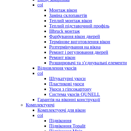
col
Монтаж вікон
Заміна склопакетів
Теплий монтаж вікон
Теплий підставочний профіль
Illbruck монтаж
Фарбування вікон дверей
Термінове виготовлення вікон
Розтермінування на вікна
Ремонт і регулювання дверей
Ремонт вікон
Розширювачі та з’єднувальні елементи
Відновлення укосів
col
Штукатурні укоси
Пластикові укоси
Укоси з гіпсокартону
Система укосів QUNELL
Гарантія на віконні конструкції
Комплектуючі
Комплектуючі для вікон
col
Підвіконня
Підвіконня Topalit