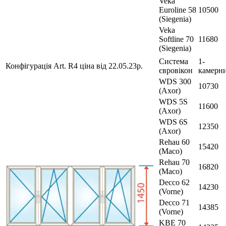
Veka
Euroline 58
10500
(Siegenia)
Veka
Softline 70
11680
(Siegenia)
Система
1-
Конфігурація Art. R4 ціна від 22.05.23р.
євровікон
камерн
WDS 300
10730
(Axor)
WDS 5S
11600
(Axor)
WDS 6S
12350
(Axor)
Rehau 60
15420
(Maco)
Rehau 70
16820
(Maco)
Decco 62
14230
(Vorne)
Decco 71
14385
(Vorne)
KBE 70