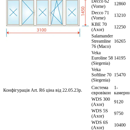
Decco 62
12860
(Vorne)
Decco 71
13210
(Vorne)
KBE 70
12250
(Axor)
Salamander
Streamline
16265
76 (Maco)
Veka
Euroline 58
14195
(Siegenia)
Veka
Softline 70
15470
(Siegenia)
Система
1-
Конфігурація Art. R6 ціна від 22.05.23р.
євровікон
камерн
WDS 300
9120
(Axor)
WDS 5S
9750
(Axor)
WDS 6S
10400
(Axor)