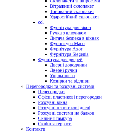
Склопакети зі шпросами
Вітражний склопакет
Тонований склопакет
Ударостійкий склопакет
col
Фурнітура для вікон
Ручка з ключиком
Дитяча безпека в вікнах
Фурнитура Maco
Фурнітура Axor
Фурнітура Siegenia
Фурнітура для дверей
Дверні доводчики
Дверні ручки
Ущільнювач
Козирки та відливи
Перегородки та розсувні системи
Перегородки
Офісні пластикові перегородки
Розсувні вікна
Розсувні пластикові двері
Розсувні системи на балкон
Скління тамбура
Скління терраси
Контакти