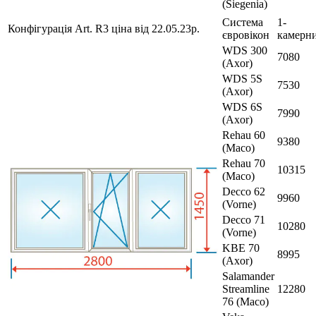
(Siegenia)
Система
1-
Конфігурація Art. R3 ціна від 22.05.23р.
євровікон
камерн
WDS 300
7080
(Axor)
WDS 5S
7530
(Axor)
WDS 6S
7990
(Axor)
Rehau 60
9380
(Maco)
Rehau 70
10315
(Maco)
Decco 62
9960
(Vorne)
Decco 71
10280
(Vorne)
KBE 70
8995
(Axor)
Salamander
Streamline
12280
76 (Maco)