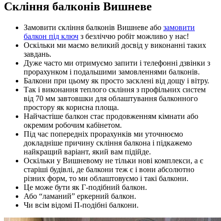
Скління балконів Вишневе
Замовити скління балконів Вишневе або
замовити
балкон під ключ
з безліччю робіт можливо у нас!
Оскільки ми маємо великий досвід у виконанні таких
завдань.
Дуже часто ми отримуємо запити і телефонні дзвінки з
прорахунком і подальшими замовленнями балконів.
Балкони при цьому як просто засклені від дощу і вітру.
Так і виконання теплого скління з профільних систем
від 70 мм завтовшки для облаштування балконного
простору як корисна площа.
Найчастіше балкон стає продовженням кімнати або
окремим робочим кабінетом.
Під час попередніх прорахунків ми уточнюємо
докладніше причину скління балкона і підкажемо
найкращий варіант, який вам підійде.
Оскільки у Вишневому не тільки нові комплекси, а є
старіші будівлі, де балкони теж є і вони абсолютно
різних форм, то ми облаштовуємо і такі балкони.
Це може бути як Г-подібний балкон.
Або “ламаний” еркерний балкон.
Чи всім відомі П-подібні балкони.