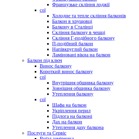
Французьке скління лоджії
col
Холодне та тепле скління балконів
Балкон в хрущовці
Балкону в Сталінці
Скління балкону в чешці
Скління Г-подібного балкону
П-подібний балкон
Напівкруглий балкон
Ламіновані вікна на балкон
Балкон під ключ
Винос балкону
Короткий винос балкону
col
Внутрішня обшивка балкону
Зовнішня обшивка балкону
Утеплення балкону
col
Шафа на балкон
Укріплення перил
Підлога на балконі
Дах на балкон
Утеплення даху балкона
Послуги та Сервіс
Виїзд замірника