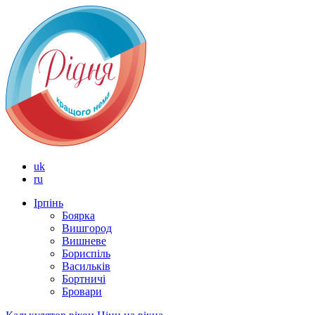
uk
ru
Ірпінь
Боярка
Вишгород
Вишневе
Бориспіль
Васильків
Бортничі
Бровари