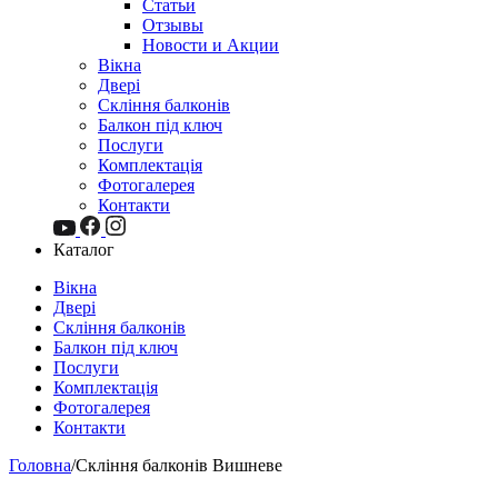
Статьи
Отзывы
Новости и Акции
Вікна
Двері
Скління балконів
Балкон під ключ
Послуги
Комплектація
Фотогалерея
Контакти
Каталог
Вікна
Двері
Скління балконів
Балкон під ключ
Послуги
Комплектація
Фотогалерея
Контакти
Головна
/
Скління балконів Вишневе