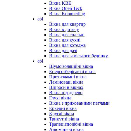
Вікна KBE
Вікна Open Teck
Вікна Kommerling
col
Вікна для квартир
Вікна в дитячу
Вікна для спальні
Вікна для кухні
Вікна для котеджа
Вікна для дачі
Вікна для заміського будинку
col
Шумоізоляційні вікна
Енергозберігаючі вікна
Протизламні вікна
Ламіновані вікна
Шпроси в вікнах
Вікна під дерево
Глухі вікна
Вікна з прихованими петлями
Еркерні вікна
Круглі вікна
Трикутні вікна
Трапецієподібні вікна
Алюмінієві вікна