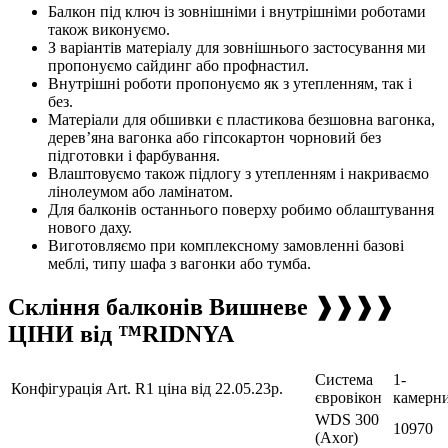
Балкон під ключ із зовнішніми і внутрішніми роботами
також виконуємо.
З варіантів матеріалу для зовнішнього застосування ми
пропонуємо сайдинг або профнастил.
Внутрішні роботи пропонуємо як з утепленням, так і
без.
Матеріали для обшивки є пластикова безшовна вагонка,
дерев’яна вагонка або гіпсокартон чорновий без
підготовки і фарбування.
Влаштовуємо також підлогу з утепленням і накриваємо
лінолеумом або ламінатом.
Для балконів останнього поверху робимо облаштування
нового даху.
Виготовляємо при комплексному замовленні базові
меблі, типу шафа з вагонки або тумба.
Скління балконів Вишневе ❱❱❱❱
ЦІНИ від ™RIDNYA
Система
1-
Конфігурація Art. R1 ціна від 22.05.23р.
євровікон
камерн
WDS 300
10970
(Axor)