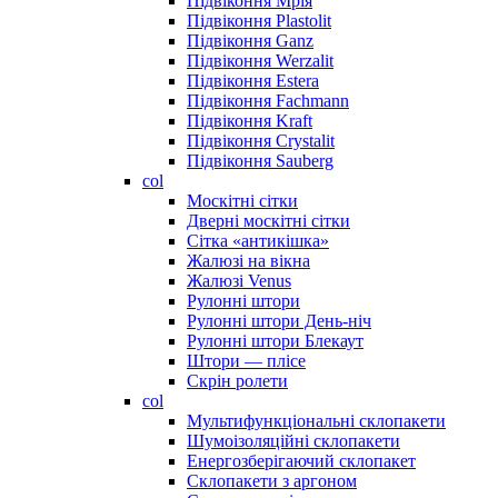
Підвіконня Мрія
Підвіконня Plastolit
Підвіконня Ganz
Підвіконня Werzalit
Підвіконня Estera
Підвіконня Fachmann
Підвіконня Kraft
Підвіконня Crystalit
Підвіконня Sauberg
col
Москітні сітки
Дверні москітні сітки
Сітка «антикішка»
Жалюзі на вікна
Жалюзі Venus
Рулонні штори
Рулонні штори День-ніч
Рулонні штори Блекаут
Штори — плісе
Скрін ролети
col
Мультифункціональні склопакети
Шумоізоляційні склопакети
Енергозберігаючий склопакет
Склопакети з аргоном