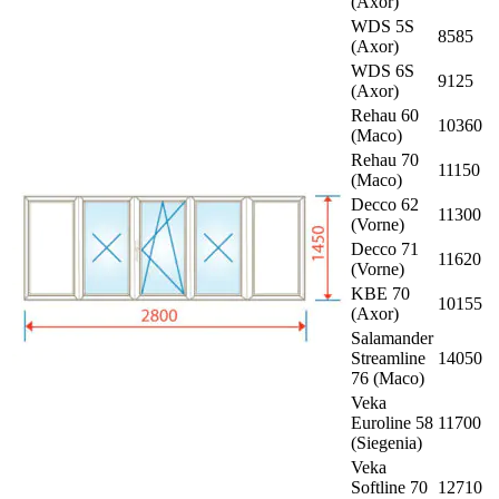
(Axor)
WDS 5S
8585
(Axor)
WDS 6S
9125
(Axor)
Rehau 60
10360
(Maco)
Rehau 70
11150
(Maco)
Decco 62
11300
(Vorne)
Decco 71
11620
(Vorne)
KBE 70
10155
(Axor)
Salamander
Streamline
14050
76 (Maco)
Veka
Euroline 58
11700
(Siegenia)
Veka
Softline 70
12710