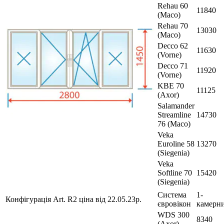
Rehau 60
11840
(Maco)
Rehau 70
13030
(Maco)
Decco 62
11630
(Vorne)
Decco 71
11920
(Vorne)
KBE 70
11125
(Axor)
Salamander
Streamline
14730
76 (Maco)
Veka
Euroline 58
13270
(Siegenia)
Veka
Softline 70
15420
(Siegenia)
Система
1-
Конфігурація Art. R2 ціна від 22.05.23р.
євровікон
камерн
WDS 300
8340
(Axor)