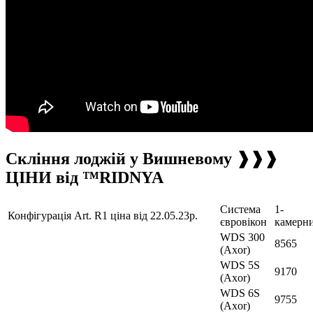
Скління лоджій у Вишневому ❱❱❱
ЦІНИ від ™RIDNYA
Система
1-
Конфігурація Art. R1 ціна від 22.05.23р.
євровікон
камерн
WDS 300
8565
(Axor)
WDS 5S
9170
(Axor)
WDS 6S
9755
(Axor)