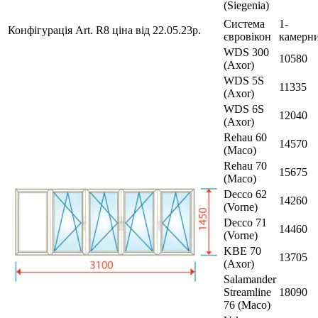
(Siegenia)
Система
1-
Конфігурація Art. R8 ціна від 22.05.23р.
євровікон
камерн
WDS 300
10580
(Axor)
WDS 5S
11335
(Axor)
WDS 6S
12040
(Axor)
Rehau 60
14570
(Maco)
Rehau 70
15675
(Maco)
Decco 62
14260
(Vorne)
Decco 71
14460
(Vorne)
KBE 70
13705
(Axor)
Salamander
Streamline
18090
76 (Maco)