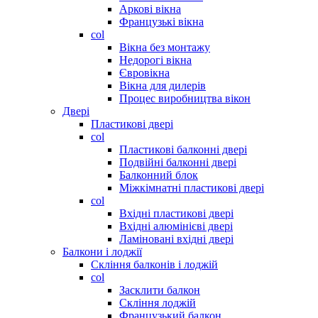
Аркові вікна
Французькі вікна
col
Вікна без монтажу
Недорогі вікна
Євровікна
Вікна для дилерів
Процес виробництва вікон
Двері
Пластикові двері
col
Пластикові балконні двері
Подвійні балконні двері
Балконний блок
Міжкімнатні пластикові двері
col
Вхідні пластикові двері
Вхідні алюмінієві двері
Ламіновані вхідні двері
Балкони і лоджії
Скління балконів і лоджій
col
Засклити балкон
Скління лоджій
Французький балкон