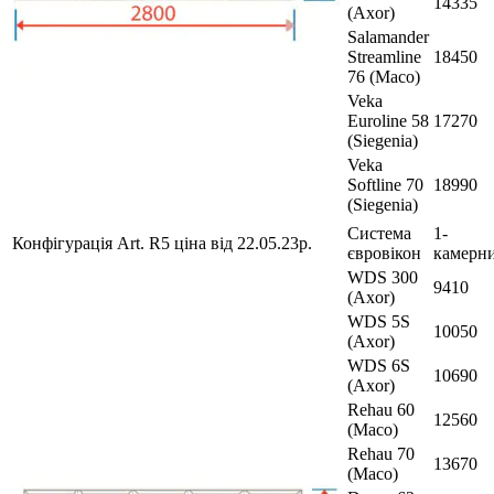
14335
(Axor)
Salamander
Streamline
18450
76 (Maco)
Veka
Euroline 58
17270
(Siegenia)
Veka
Softline 70
18990
(Siegenia)
Система
1-
Конфігурація Art. R5 ціна від 22.05.23р.
євровікон
камерн
WDS 300
9410
(Axor)
WDS 5S
10050
(Axor)
WDS 6S
10690
(Axor)
Rehau 60
12560
(Maco)
Rehau 70
13670
(Maco)