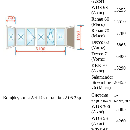
(Axor)
WDS 6S
13255
(Axor)
Rehau 60
15510
(Maco)
Rehau 70
17780
(Maco)
Decco 62
15865
(Vorne)
Decco 71
16400
(Vorne)
KBE 70
15290
(Axor)
Salamander
Streamline
20455
76 (Maco)
Система
1-
Конфігурація Art. R3 ціна від 22.05.23р.
євровікон
камерн
WDS 300
13385
(Axor)
WDS 5S
14260
(Axor)
WDS 6S