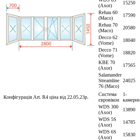
15250
(Axor)
Rehau 60
17590
(Maco)
Rehau 70
20580
(Maco)
Decco 62
18040
(Vorne)
Decco 71
18820
(Vorne)
KBE 70
17565
(Axor)
Salamander
Streamline
24025
76 (Maco)
Система
1-
Конфігурація Art. R4 ціна від 22.05.23р.
євровікон
камерн
WDS 300
13890
(Axor)
WDS 5S
14785
(Axor)
WDS 6S
15830
(Axor)