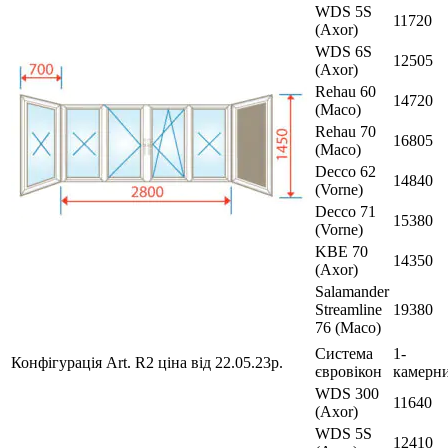
WDS 5S
11720
(Axor)
WDS 6S
12505
(Axor)
Rehau 60
14720
(Maco)
Rehau 70
16805
(Maco)
Decco 62
14840
(Vorne)
Decco 71
15380
(Vorne)
KBE 70
14350
(Axor)
Salamander
Streamline
19380
76 (Maco)
Система
1-
Конфігурація Art. R2 ціна від 22.05.23р.
євровікон
камерн
WDS 300
11640
(Axor)
WDS 5S
12410