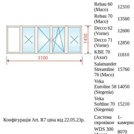
Rehau 60
12310
(Maco)
Rehau 70
13560
(Maco)
Decco 62
12600
(Vorne)
Decco 71
12850
(Vorne)
KBE 70
11810
(Axor)
Salamander
Streamline
15760
76 (Maco)
Veka
Euroline 58
14050
(Siegenia)
Veka
Softline 70
15210
(Siegenia)
Система
1-
Конфігурація Art. R7 ціна від 22.05.23р.
євровікон
камерн
WDS 300
8070