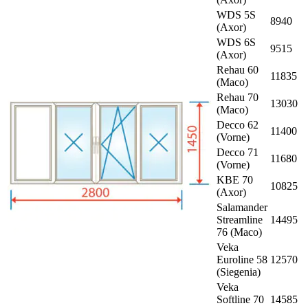
WDS 5S
8940
(Axor)
WDS 6S
9515
(Axor)
Rehau 60
11835
(Maco)
Rehau 70
13030
(Maco)
Decco 62
11400
(Vorne)
Decco 71
11680
(Vorne)
KBE 70
10825
(Axor)
Salamander
Streamline
14495
76 (Maco)
Veka
Euroline 58
12570
(Siegenia)
Veka
Softline 70
14585