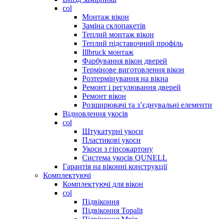
col
Монтаж вікон
Заміна склопакетів
Теплий монтаж вікон
Теплий підставочний профіль
Illbruck монтаж
Фарбування вікон дверей
Термінове виготовлення вікон
Розтермінування на вікна
Ремонт і регулювання дверей
Ремонт вікон
Розширювачі та з’єднувальні елементи
Відновлення укосів
col
Штукатурні укоси
Пластикові укоси
Укоси з гіпсокартону
Система укосів QUNELL
Гарантія на віконні конструкції
Комплектуючі
Комплектуючі для вікон
col
Підвіконня
Підвіконня Topalit