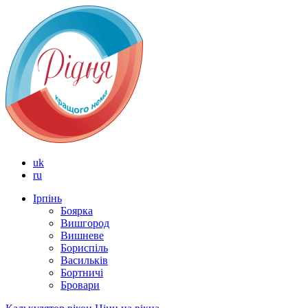
uk
ru
Ірпінь
Боярка
Вишгород
Вишневе
Бориспіль
Васильків
Бортничі
Бровари