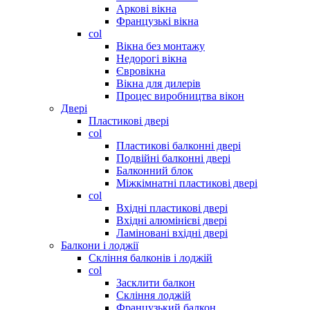
Аркові вікна
Французькі вікна
col
Вікна без монтажу
Недорогі вікна
Євровікна
Вікна для дилерів
Процес виробництва вікон
Двері
Пластикові двері
col
Пластикові балконні двері
Подвійні балконні двері
Балконний блок
Міжкімнатні пластикові двері
col
Вхідні пластикові двері
Вхідні алюмінієві двері
Ламіновані вхідні двері
Балкони і лоджії
Скління балконів і лоджій
col
Засклити балкон
Скління лоджій
Французький балкон