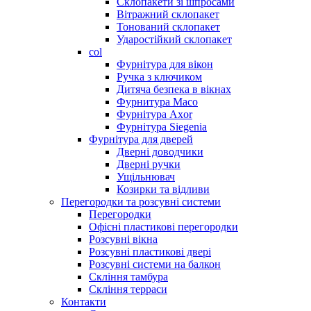
Склопакети зі шпросами
Вітражний склопакет
Тонований склопакет
Ударостійкий склопакет
col
Фурнітура для вікон
Ручка з ключиком
Дитяча безпека в вікнах
Фурнитура Maco
Фурнітура Axor
Фурнітура Siegenia
Фурнітура для дверей
Дверні доводчики
Дверні ручки
Ущільнювач
Козирки та відливи
Перегородки та розсувні системи
Перегородки
Офісні пластикові перегородки
Розсувні вікна
Розсувні пластикові двері
Розсувні системи на балкон
Скління тамбура
Скління терраси
Контакти