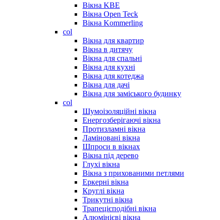
Вікна KBE
Вікна Open Teck
Вікна Kommerling
col
Вікна для квартир
Вікна в дитячу
Вікна для спальні
Вікна для кухні
Вікна для котеджа
Вікна для дачі
Вікна для заміського будинку
col
Шумоізоляційні вікна
Енергозберігаючі вікна
Протизламні вікна
Ламіновані вікна
Шпроси в вікнах
Вікна під дерево
Глухі вікна
Вікна з прихованими петлями
Еркерні вікна
Круглі вікна
Трикутні вікна
Трапецієподібні вікна
Алюмінієві вікна