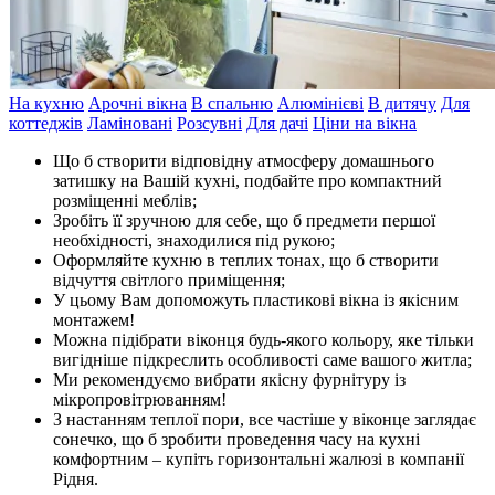
На кухню
Арочні вікна
В спальню
Алюмінієві
В дитячу
Для
коттеджів
Ламіновані
Розсувні
Для дачі
Ціни на вікна
Що б створити відповідну атмосферу домашнього
затишку на Вашій кухні, подбайте про компактний
розміщенні меблів;
Зробіть її зручною для себе, що б предмети першої
необхідності, знаходилися під рукою;
Оформляйте кухню в теплих тонах, що б створити
відчуття світлого приміщення;
У цьому Вам допоможуть пластикові вікна із якісним
монтажем!
Можна підібрати віконця будь-якого кольору, яке тільки
вигідніше підкреслить особливості саме вашого житла;
Ми рекомендуємо вибрати якісну фурнітуру із
мікропровітрюванням!
З настанням теплої пори, все частіше у віконце заглядає
сонечко, що б зробити проведення часу на кухні
комфортним – купіть горизонтальні жалюзі в компанії
Рідня.