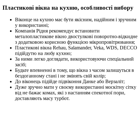
Пластикові вікна на кухню, особливості вибору
Віконце на кухню має бути якісним, надійним і зручним
у використанні;
Компанія Рідня рекомендує встановити
металопластикове вікно двостулкові поворотно-відкидне
з додатковою корисною функцією мікропровітрювання;
Пластикові вікна Rehau, Salamander, Veka, WDS, DECCO
підійдутю на любу кухню;
За ними легко доглядати, використовуючи спеціальний
засіб;
Будьте впевненні в тому, що вікна з часом залишуться в
бездоганному стані і не змінять свій колір;
До віконець підійде підвіконня Данке або Верзаліт;
Дуже зручно мати у своєму використанні москітну сітку
від не бажає комах, які з настанням спекотної пори,
доставляють масу турбот.