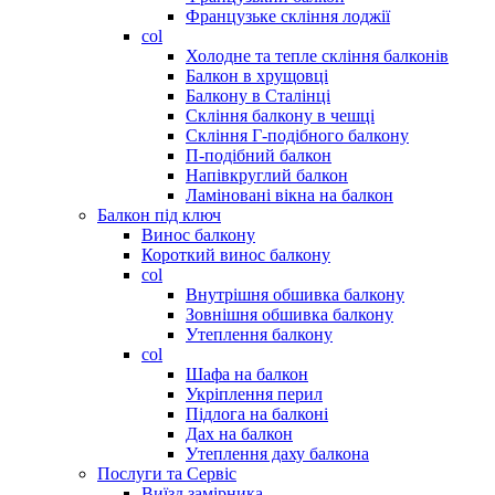
Французьке скління лоджії
col
Холодне та тепле скління балконів
Балкон в хрущовці
Балкону в Сталінці
Скління балкону в чешці
Скління Г-подібного балкону
П-подібний балкон
Напівкруглий балкон
Ламіновані вікна на балкон
Балкон під ключ
Винос балкону
Короткий винос балкону
col
Внутрішня обшивка балкону
Зовнішня обшивка балкону
Утеплення балкону
col
Шафа на балкон
Укріплення перил
Підлога на балконі
Дах на балкон
Утеплення даху балкона
Послуги та Сервіс
Виїзд замірника