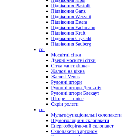
Підвіконня Мрія
Підвіконня Plastolit
Підвіконня Ganz
Підвіконня Werzalit
Підвіконня Estera
Підвіконня Fachmann
Підвіконня Kraft
Підвіконня Crystalit
Підвіконня Sauberg
col
Москітні сітки
Дверні москітні сітки
Сітка «антикішка»
Жалюзі на вікна
Жалюзі Venus
Рулонні штори
Рулонні штори День-ніч
Рулонні штори Блекаут
Штори — плісе
Скрін ролети
col
Мультифункціональні склопакети
Шумоізоляційні склопакети
Енергозберігаючий склопакет
Склопакети з аргоном