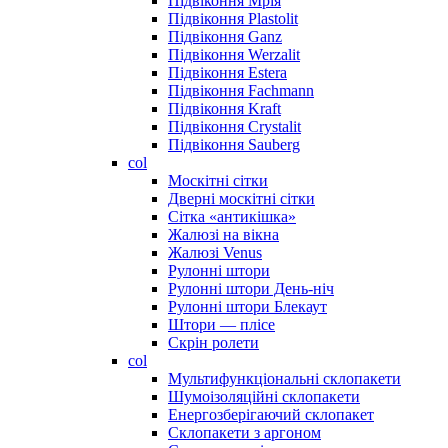
Підвіконня Мрія
Підвіконня Plastolit
Підвіконня Ganz
Підвіконня Werzalit
Підвіконня Estera
Підвіконня Fachmann
Підвіконня Kraft
Підвіконня Crystalit
Підвіконня Sauberg
col
Москітні сітки
Дверні москітні сітки
Сітка «антикішка»
Жалюзі на вікна
Жалюзі Venus
Рулонні штори
Рулонні штори День-ніч
Рулонні штори Блекаут
Штори — плісе
Скрін ролети
col
Мультифункціональні склопакети
Шумоізоляційні склопакети
Енергозберігаючий склопакет
Склопакети з аргоном