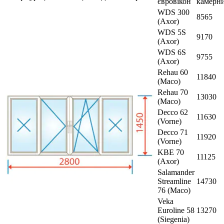
євровікон
камерн
WDS 300
8565
(Axor)
WDS 5S
9170
(Axor)
WDS 6S
9755
(Axor)
Rehau 60
11840
(Maco)
Rehau 70
13030
(Maco)
Decco 62
11630
(Vorne)
Decco 71
11920
(Vorne)
KBE 70
11125
(Axor)
Salamander
Streamline
14730
76 (Maco)
Veka
Euroline 58
13270
(Siegenia)