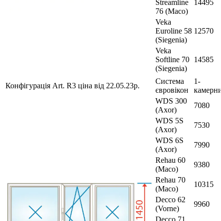
Streamline
14495
76 (Maco)
Veka
Euroline 58
12570
(Siegenia)
Veka
Softline 70
14585
(Siegenia)
Система
1-
Конфігурація Art. R3 ціна від 22.05.23р.
євровікон
камерн
WDS 300
7080
(Axor)
WDS 5S
7530
(Axor)
WDS 6S
7990
(Axor)
Rehau 60
9380
(Maco)
Rehau 70
10315
(Maco)
Decco 62
9960
(Vorne)
Decco 71