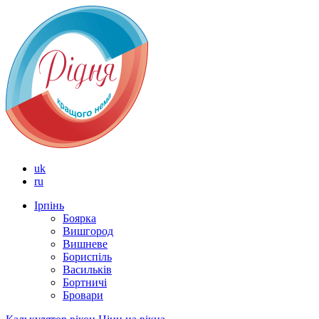
uk
ru
Ірпінь
Боярка
Вишгород
Вишневе
Бориспіль
Васильків
Бортничі
Бровари