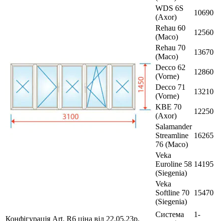
WDS 6S
10690
(Axor)
Rehau 60
12560
(Maco)
Rehau 70
13670
(Maco)
Decco 62
12860
(Vorne)
Decco 71
13210
(Vorne)
KBE 70
12250
(Axor)
Salamander
Streamline
16265
76 (Maco)
Veka
Euroline 58
14195
(Siegenia)
Veka
Softline 70
15470
(Siegenia)
Система
1-
Конфігурація Art. R6 ціна від 22.05.23р.