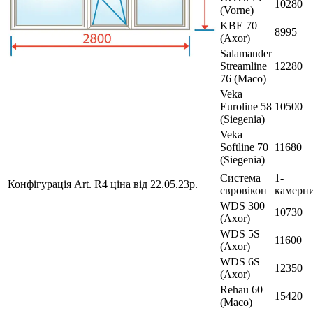
10280
(Vorne)
KBE 70
8995
(Axor)
Salamander
Streamline
12280
76 (Maco)
Veka
Euroline 58
10500
(Siegenia)
Veka
Softline 70
11680
(Siegenia)
Система
1-
Конфігурація Art. R4 ціна від 22.05.23р.
євровікон
камерн
WDS 300
10730
(Axor)
WDS 5S
11600
(Axor)
WDS 6S
12350
(Axor)
Rehau 60
15420
(Maco)