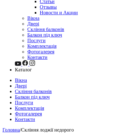
Статьи
Отзывы
Новости и Акции
Вікна
Двері
Скління балконів
Балкон під ключ
Послуги
Комплектація
Фотогалерея
Контакти
Каталог
Вікна
Двері
Скління балконів
Балкон під ключ
Послуги
Комплектація
Фотогалерея
Контакти
Головна
/
Скління лоджії недорого