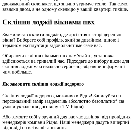
двокамерний склопакет, що значно утримує тепло. Так само,
завдяки двом, а не одному скельцю у вашій квартирі тихіше.
Скління лоджії вікнами пвх
Зважилися засклити лоджію, де досі стоять старі дерев’яні
вікна? Виберете собі профіль, який за дизайном, ціною і
терміном експлуатації задовольнятиме саме вас.
Обираючи скління вікнами пвх пам’ятайте, установка
здійснюється на тривалий час. Підходьте до вибору вікон для
скління лоджії максимально серйозно, зібравши інформації
чим побільше.
Як замовити скління лоджії недорого
Скління лоджії недорого, можливо в Рідня! Записуйся на
персональний замір заздалегідь абсолютно безоплатно* (за
умови укладення договору з ТМ Рідня).
Або замовте собі у зручний для вас час дзвінок, від провідних
менеджерів компанії Рідня. Наші менеджери дадуть вичерпні
відповіді на всі ваші запитання.