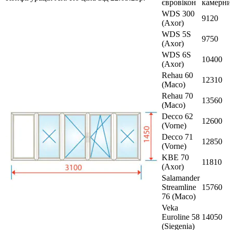
євровікон
камерн
WDS 300
9120
(Axor)
WDS 5S
9750
(Axor)
WDS 6S
10400
(Axor)
Rehau 60
12310
(Maco)
Rehau 70
13560
(Maco)
Decco 62
12600
(Vorne)
Decco 71
12850
(Vorne)
KBE 70
11810
(Axor)
Salamander
Streamline
15760
76 (Maco)
Veka
Euroline 58
14050
(Siegenia)