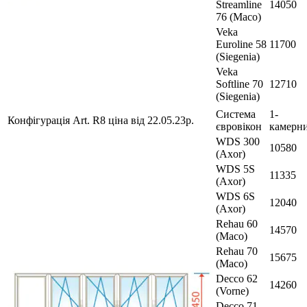
Streamline
14050
76 (Maco)
Veka
Euroline 58
11700
(Siegenia)
Veka
Softline 70
12710
(Siegenia)
Система
1-
Конфігурація Art. R8 ціна від 22.05.23р.
євровікон
камерн
WDS 300
10580
(Axor)
WDS 5S
11335
(Axor)
WDS 6S
12040
(Axor)
Rehau 60
14570
(Maco)
Rehau 70
15675
(Maco)
Decco 62
14260
(Vorne)
Decco 71