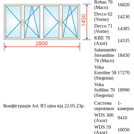
Rehau 70
16820
(Maco)
Decco 62
14230
(Vorne)
Decco 71
14385
(Vorne)
KBE 70
14335
(Axor)
Salamander
Streamline
18450
76 (Maco)
Veka
Euroline 58
17270
(Siegenia)
Veka
Softline 70
18990
(Siegenia)
Система
1-
Конфігурація Art. R5 ціна від 22.05.23р.
євровікон
камерн
WDS 300
9410
(Axor)
WDS 5S
10050
(Axor)