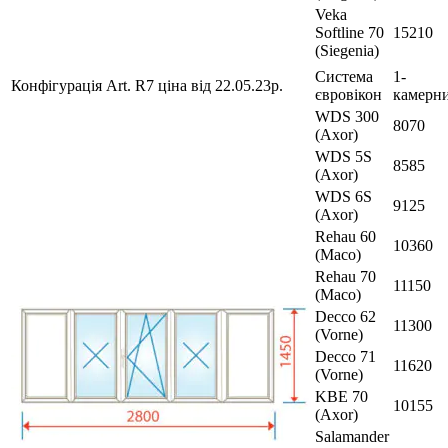
Veka
Softline 70
15210
(Siegenia)
Система
1-
Конфігурація Art. R7 ціна від 22.05.23р.
євровікон
камерн
WDS 300
8070
(Axor)
WDS 5S
8585
(Axor)
WDS 6S
9125
(Axor)
Rehau 60
10360
(Maco)
Rehau 70
11150
(Maco)
Decco 62
11300
(Vorne)
Decco 71
11620
(Vorne)
KBE 70
10155
(Axor)
Salamander