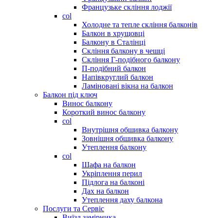
Французьке скління лоджії
col
Холодне та тепле скління балконів
Балкон в хрущовці
Балкону в Сталінці
Скління балкону в чешці
Скління Г-подібного балкону
П-подібний балкон
Напівкруглий балкон
Ламіновані вікна на балкон
Балкон під ключ
Винос балкону
Короткий винос балкону
col
Внутрішня обшивка балкону
Зовнішня обшивка балкону
Утеплення балкону
col
Шафа на балкон
Укріплення перил
Підлога на балконі
Дах на балкон
Утеплення даху балкона
Послуги та Сервіс
Виїзд замірника