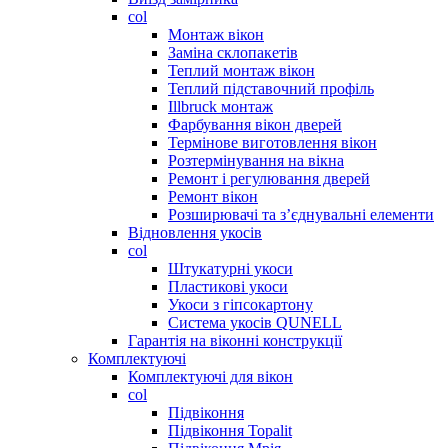
col
Монтаж вікон
Заміна склопакетів
Теплий монтаж вікон
Теплий підставочний профіль
Illbruck монтаж
Фарбування вікон дверей
Термінове виготовлення вікон
Розтермінування на вікна
Ремонт і регулювання дверей
Ремонт вікон
Розширювачі та з’єднувальні елементи
Відновлення укосів
col
Штукатурні укоси
Пластикові укоси
Укоси з гіпсокартону
Система укосів QUNELL
Гарантія на віконні конструкції
Комплектуючі
Комплектуючі для вікон
col
Підвіконня
Підвіконня Topalit