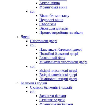
Аркові вікна
Французькі вікна
col
Вікна без монтажу
Недорогі вікна
Євровікна
Вікна для дилерів
Процес виробництва вікон
Двері
Пластикові двері
col
Пластикові балконні двері
Подвійні балконні двері
Балконний блок
Міжкімнатні пластикові двері
col
Вхідні пластикові двері
Вхідні алюмінієві двері
Ламіновані вхідні двері
Балкони і лоджії
Скління балконів і лоджій
col
Засклити балкон
Скління лоджій
Французький балкон