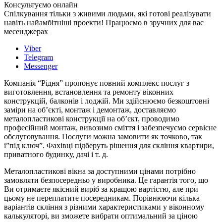
Консультуємо онлайн
Спілкування тільки з живими людьми, які готові реалізувати
навіть найамбітніші проекти! Працюємо в зручних для вас
месенджерах
Viber
Telegram
Messenger
Компанія “Рідня” пропонує повний комплекс послуг з
виготовлення, встановлення та ремонту віконних
конструкцій, балконів і лоджій. Ми здійснюємо безкоштовні
заміри на об’єкті, монтаж і демонтаж, доставляємо
металопластикові конструкції на об’єкт, проводимо
професійний монтаж, вивозимо сміття і забезпечуємо сервісне
обслуговування. Послуги можна замовити як точково, так
і”під ключ”. Фахівці підберуть рішення для скління квартири,
приватного будинку, дачі і т. д.
Металопластикові вікна за доступними цінами потрібно
замовляти безпосередньо у виробника. Це гарантія того, що
Ви отримаєте якісний виріб за кращою вартістю, але при
цьому не переплатите посередникам. Порівнюючи кілька
варіантів скління з різними характеристиками у віконному
калькуляторі, ви зможете вибрати оптимальний за ціною