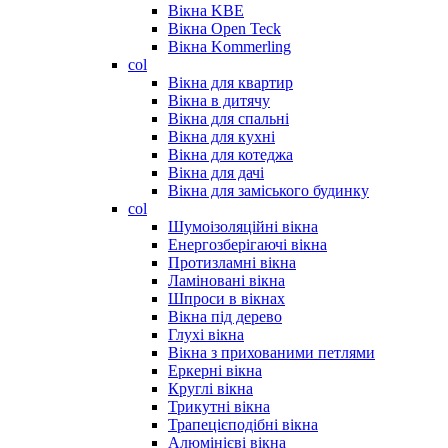
Вікна KBE
Вікна Open Teck
Вікна Kommerling
col
Вікна для квартир
Вікна в дитячу
Вікна для спальні
Вікна для кухні
Вікна для котеджа
Вікна для дачі
Вікна для заміського будинку
col
Шумоізоляційні вікна
Енергозберігаючі вікна
Протизламні вікна
Ламіновані вікна
Шпроси в вікнах
Вікна під дерево
Глухі вікна
Вікна з прихованими петлями
Еркерні вікна
Круглі вікна
Трикутні вікна
Трапецієподібні вікна
Алюмінієві вікна