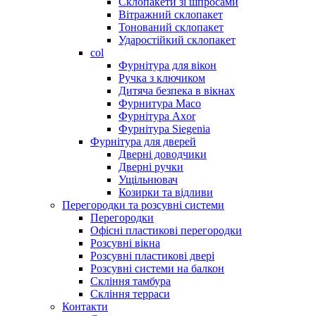
Склопакети зі шпросами
Вітражний склопакет
Тонований склопакет
Ударостійкий склопакет
col
Фурнітура для вікон
Ручка з ключиком
Дитяча безпека в вікнах
Фурнитура Maco
Фурнітура Axor
Фурнітура Siegenia
Фурнітура для дверей
Дверні доводчики
Дверні ручки
Ущільнювач
Козирки та відливи
Перегородки та розсувні системи
Перегородки
Офісні пластикові перегородки
Розсувні вікна
Розсувні пластикові двері
Розсувні системи на балкон
Скління тамбура
Скління терраси
Контакти