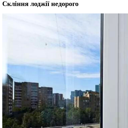
Скління лоджії недорого