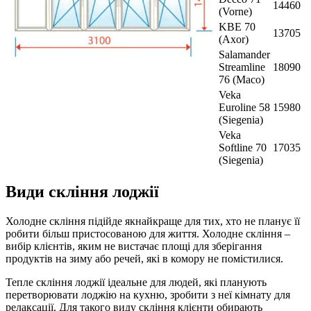
14460
(Vorne)
KBE 70
13705
(Axor)
Salamander
Streamline
18090
76 (Maco)
Veka
Euroline 58
15980
(Siegenia)
Veka
Softline 70
17035
(Siegenia)
Види скління лоджії
Холодне скління підійде якнайкраще для тих, хто не планує її
робити більш пристосованою для життя. Холодне скління –
вибір клієнтів, яким не вистачає площі для зберігання
продуктів на зиму або речей, які в комору не помістилися.
Тепле скління лоджії ідеальне для людей, які планують
перетворювати лоджію на кухню, зробити з неї кімнату для
релаксації. Для такого виду скління клієнти обирають