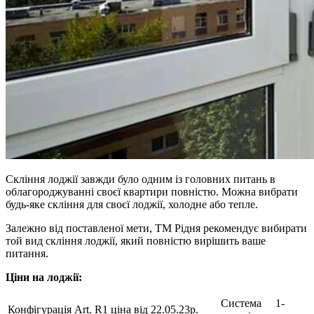
Скління лоджії завжди було одним із головних питань в
облагороджуванні своєї квартири повністю. Можна вибрати
будь-яке скління для своєї лоджії, холодне або тепле.
Залежно від поставленої мети, ТМ Рідня рекомендує вибирати
той вид скління лоджії, який повністю вирішить ваше
питання.
Ціни на лоджії:
Система
1-
Конфігурація Art. R1 ціна від 22.05.23р.