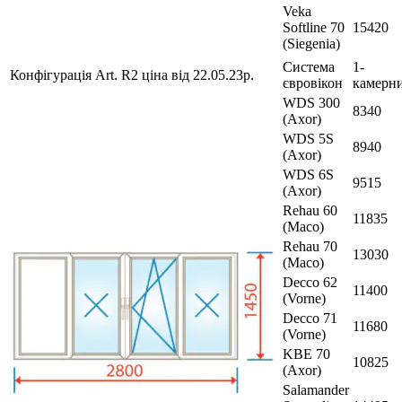
Veka
Softline 70
15420
(Siegenia)
Система
1-
Конфігурація Art. R2 ціна від 22.05.23р.
євровікон
камерн
WDS 300
8340
(Axor)
WDS 5S
8940
(Axor)
WDS 6S
9515
(Axor)
Rehau 60
11835
(Maco)
Rehau 70
13030
(Maco)
Decco 62
11400
(Vorne)
Decco 71
11680
(Vorne)
KBE 70
10825
(Axor)
Salamander