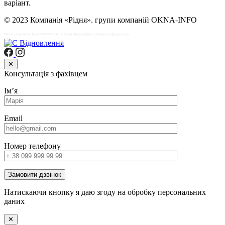
варіант.
© 2023 Компанія «Рідня». групи компаній OKNA-INFO
This site is protected by reCAPTCHA and the Google
Privacy Policy
and
Terms of Service
apply.
✕
Консультація з фахівцем
Імʼя
Email
Номер телефону
Замовити дзвінок
Натискаючи кнопку я даю згоду на обробку персональних
даних
✕