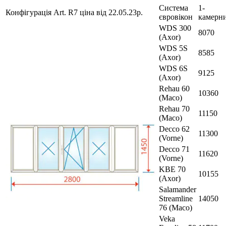
Система
1-
Конфігурація Art. R7 ціна від 22.05.23р.
євровікон
камерн
WDS 300
8070
(Axor)
WDS 5S
8585
(Axor)
WDS 6S
9125
(Axor)
Rehau 60
10360
(Maco)
Rehau 70
11150
(Maco)
Decco 62
11300
(Vorne)
Decco 71
11620
(Vorne)
KBE 70
10155
(Axor)
Salamander
Streamline
14050
76 (Maco)
Veka