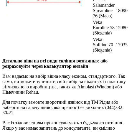
Salamander
Streamline
18090
76 (Maco)
Veka
Euroline 58
15980
(Siegenia)
Veka
Softline 70
17035
(Siegenia)
Детально ціни на всі види скління розгляньте або
розраховуйте через калькулятор онлайн
Вам надаємо на вибір вікна класу економ, стандартного. Так
само, ви можете зупинити свій вибір на віконцях із пластику
вітчизняного виробництва, таких як Almplast (Windom) або
Німеччини Rehau.
Для початку замовте зворотний дзвінок від ТМ Рідня або
наберіть на гарячу лінію, яка працює без вихідних (044)332-
30-21.
Вас із задоволенням проконсультують з будь-якого питання.
Якщо у вас немає запитань до консультанта, ви сміливо