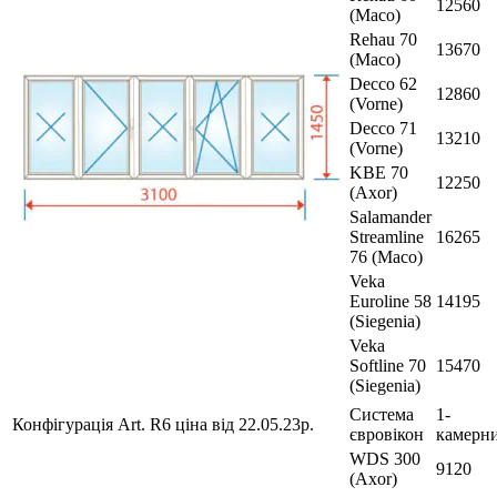
12560
(Maco)
Rehau 70
13670
(Maco)
Decco 62
12860
(Vorne)
Decco 71
13210
(Vorne)
KBE 70
12250
(Axor)
Salamander
Streamline
16265
76 (Maco)
Veka
Euroline 58
14195
(Siegenia)
Veka
Softline 70
15470
(Siegenia)
Система
1-
Конфігурація Art. R6 ціна від 22.05.23р.
євровікон
камерн
WDS 300
9120
(Axor)