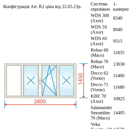
Система
1-
Конфігурація Art. R2 ціна від 22.05.23р.
євровікон
камерн
WDS 300
8340
(Axor)
WDS 5S
8940
(Axor)
WDS 6S
9515
(Axor)
Rehau 60
11835
(Maco)
Rehau 70
13030
(Maco)
Decco 62
11400
(Vorne)
Decco 71
11680
(Vorne)
KBE 70
10825
(Axor)
Salamander
Streamline
14495
76 (Maco)
Veka