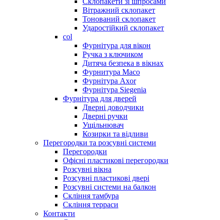
Склопакети зі шпросами
Вітражний склопакет
Тонований склопакет
Ударостійкий склопакет
col
Фурнітура для вікон
Ручка з ключиком
Дитяча безпека в вікнах
Фурнитура Maco
Фурнітура Axor
Фурнітура Siegenia
Фурнітура для дверей
Дверні доводчики
Дверні ручки
Ущільнювач
Козирки та відливи
Перегородки та розсувні системи
Перегородки
Офісні пластикові перегородки
Розсувні вікна
Розсувні пластикові двері
Розсувні системи на балкон
Скління тамбура
Скління терраси
Контакти