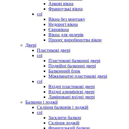
Аркові вікна
Французькі вікна
col
Вікна без монтажу
Недорогі вікна
Євровікна
Вікна для дилерів
Процес виробництва вікон
Двері
Пластикові двері
col
Пластикові балконні двері
Подвійні балконні двері
Балконний блок
Міжкімнатні пластикові двері
col
Вхідні пластикові двері
Вхідні алюмінієві двері
Ламіновані вхідні двері
Балкони і лоджії
Скління балконів і лоджій
col
Засклити балкон
Скління лоджій
Французький балкон