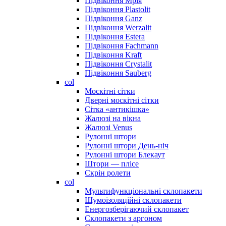
Підвіконня Мрія
Підвіконня Plastolit
Підвіконня Ganz
Підвіконня Werzalit
Підвіконня Estera
Підвіконня Fachmann
Підвіконня Kraft
Підвіконня Crystalit
Підвіконня Sauberg
col
Москітні сітки
Дверні москітні сітки
Сітка «антикішка»
Жалюзі на вікна
Жалюзі Venus
Рулонні штори
Рулонні штори День-ніч
Рулонні штори Блекаут
Штори — плісе
Скрін ролети
col
Мультифункціональні склопакети
Шумоізоляційні склопакети
Енергозберігаючий склопакет
Склопакети з аргоном