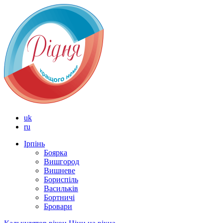
uk
ru
Ірпінь
Боярка
Вишгород
Вишневе
Бориспіль
Васильків
Бортничі
Бровари