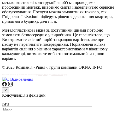
металопластикові конструкції на об’єкт, проводимо
професійний монтаж, вивозимо сміття і забезпечуємо сервісне
обслуговування. Послуги можна замовити як точково, так
і”під ключ”. Фахівці підберуть рішення для скління квартири,
приватного будинку, дачі і т. д.
Металопластикові вікна за доступними цінами потрібно
замовляти безпосередньо у виробника. Це гарантія того, що
Ви отримаєте якісний виріб за кращою вартістю, але при
цьому не переплатите посередникам. Порівнюючи кілька
варіантів скління з різними характеристиками у віконному
калькуляторі, ви зможете вибрати оптимальний за ціною
варіант.
© 2023 Компанія «Рідня». групи компаній OKNA-INFO
This site is protected by reCAPTCHA and the Google
Privacy Policy
and
Terms of Service
apply.
✕
Консультація з фахівцем
Імʼя