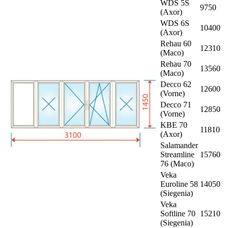
WDS 5S
9750
(Axor)
WDS 6S
10400
(Axor)
Rehau 60
12310
(Maco)
Rehau 70
13560
(Maco)
Decco 62
12600
(Vorne)
Decco 71
12850
(Vorne)
KBE 70
11810
(Axor)
Salamander
Streamline
15760
76 (Maco)
Veka
Euroline 58
14050
(Siegenia)
Veka
Softline 70
15210
(Siegenia)