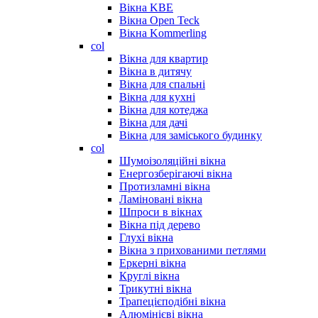
Вікна KBE
Вікна Open Teck
Вікна Kommerling
col
Вікна для квартир
Вікна в дитячу
Вікна для спальні
Вікна для кухні
Вікна для котеджа
Вікна для дачі
Вікна для заміського будинку
col
Шумоізоляційні вікна
Енергозберігаючі вікна
Протизламні вікна
Ламіновані вікна
Шпроси в вікнах
Вікна під дерево
Глухі вікна
Вікна з прихованими петлями
Еркерні вікна
Круглі вікна
Трикутні вікна
Трапецієподібні вікна
Алюмінієві вікна