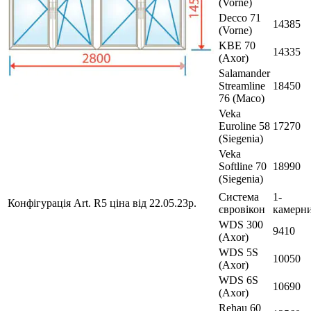
(Vorne)
Decco 71
14385
(Vorne)
KBE 70
14335
(Axor)
Salamander
Streamline
18450
76 (Maco)
Veka
Euroline 58
17270
(Siegenia)
Veka
Softline 70
18990
(Siegenia)
Система
1-
Конфігурація Art. R5 ціна від 22.05.23р.
євровікон
камерн
WDS 300
9410
(Axor)
WDS 5S
10050
(Axor)
WDS 6S
10690
(Axor)
Rehau 60