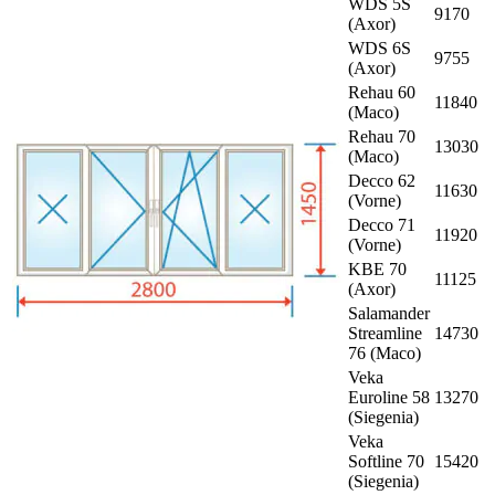
WDS 5S
9170
(Axor)
WDS 6S
9755
(Axor)
Rehau 60
11840
(Maco)
Rehau 70
13030
(Maco)
Decco 62
11630
(Vorne)
Decco 71
11920
(Vorne)
KBE 70
11125
(Axor)
Salamander
Streamline
14730
76 (Maco)
Veka
Euroline 58
13270
(Siegenia)
Veka
Softline 70
15420
(Siegenia)