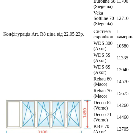
Euroline 58
11700
(Siegenia)
Veka
Softline 70
12710
(Siegenia)
Система
1-
Конфігурація Art. R8 ціна від 22.05.23р.
євровікон
камерн
WDS 300
10580
(Axor)
WDS 5S
11335
(Axor)
WDS 6S
12040
(Axor)
Rehau 60
14570
(Maco)
Rehau 70
15675
(Maco)
Decco 62
14260
(Vorne)
Decco 71
14460
(Vorne)
KBE 70
13705
(Axor)