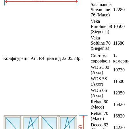
Salamander
Streamline
12280
76 (Maco)
Veka
Euroline 58
10500
(Siegenia)
Veka
Softline 70
11680
(Siegenia)
Система
1-
Конфігурація Art. R4 ціна від 22.05.23р.
євровікон
камерн
WDS 300
10730
(Axor)
WDS 5S
11600
(Axor)
WDS 6S
12350
(Axor)
Rehau 60
15420
(Maco)
Rehau 70
16820
(Maco)
Decco 62
14230