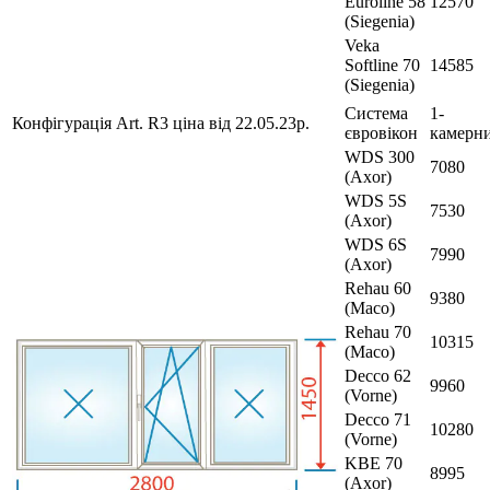
Euroline 58
12570
(Siegenia)
Veka
Softline 70
14585
(Siegenia)
Система
1-
Конфігурація Art. R3 ціна від 22.05.23р.
євровікон
камерн
WDS 300
7080
(Axor)
WDS 5S
7530
(Axor)
WDS 6S
7990
(Axor)
Rehau 60
9380
(Maco)
Rehau 70
10315
(Maco)
Decco 62
9960
(Vorne)
Decco 71
10280
(Vorne)
KBE 70
8995
(Axor)