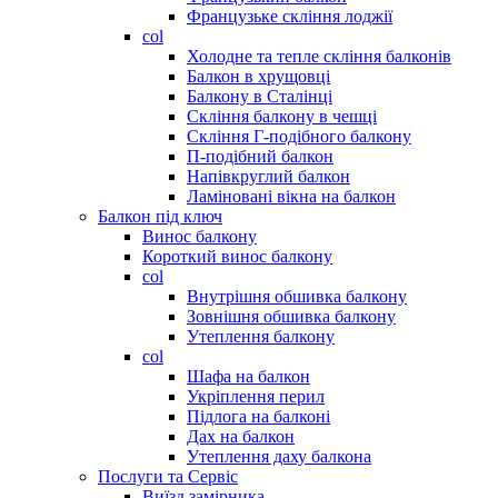
Французьке скління лоджії
col
Холодне та тепле скління балконів
Балкон в хрущовці
Балкону в Сталінці
Скління балкону в чешці
Скління Г-подібного балкону
П-подібний балкон
Напівкруглий балкон
Ламіновані вікна на балкон
Балкон під ключ
Винос балкону
Короткий винос балкону
col
Внутрішня обшивка балкону
Зовнішня обшивка балкону
Утеплення балкону
col
Шафа на балкон
Укріплення перил
Підлога на балконі
Дах на балкон
Утеплення даху балкона
Послуги та Сервіс
Виїзд замірника