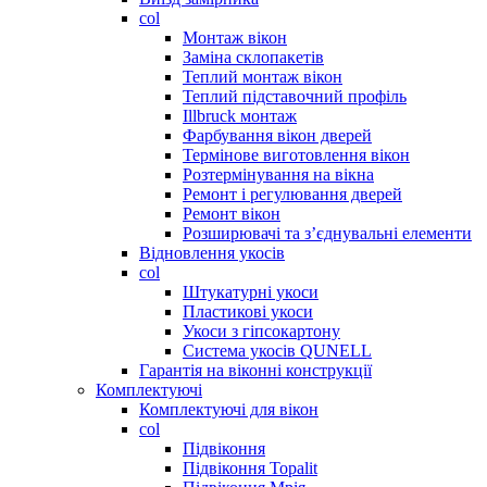
col
Монтаж вікон
Заміна склопакетів
Теплий монтаж вікон
Теплий підставочний профіль
Illbruck монтаж
Фарбування вікон дверей
Термінове виготовлення вікон
Розтермінування на вікна
Ремонт і регулювання дверей
Ремонт вікон
Розширювачі та з’єднувальні елементи
Відновлення укосів
col
Штукатурні укоси
Пластикові укоси
Укоси з гіпсокартону
Система укосів QUNELL
Гарантія на віконні конструкції
Комплектуючі
Комплектуючі для вікон
col
Підвіконня
Підвіконня Topalit