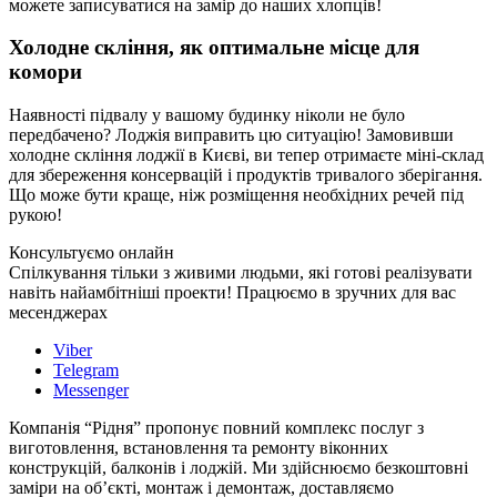
можете записуватися на замір до наших хлопців!
Холодне скління, як оптимальне місце для
комори
Наявності підвалу у вашому будинку ніколи не було
передбачено? Лоджія виправить цю ситуацію! Замовивши
холодне скління лоджії в Києві, ви тепер отримаєте міні-склад
для збереження консервацій і продуктів тривалого зберігання.
Що може бути краще, ніж розміщення необхідних речей під
рукою!
Консультуємо онлайн
Спілкування тільки з живими людьми, які готові реалізувати
навіть найамбітніші проекти! Працюємо в зручних для вас
месенджерах
Viber
Telegram
Messenger
Компанія “Рідня” пропонує повний комплекс послуг з
виготовлення, встановлення та ремонту віконних
конструкцій, балконів і лоджій. Ми здійснюємо безкоштовні
заміри на об’єкті, монтаж і демонтаж, доставляємо