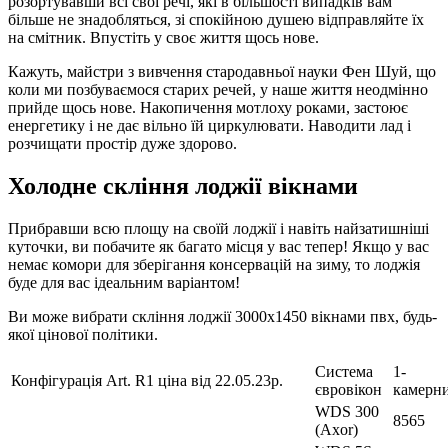
розортувавши всі свої речі, які в більшості випадків вам
більше не знадобляться, зі спокійною душею відправляйте їх
на смітник. Впустіть у своє життя щось нове.
Кажуть, майстри з вивчення стародавньої науки Фен Шуй, що
коли ми позбуваємося старих речей, у наше життя неодмінно
прийде щось нове. Накопичення мотлоху роками, застоює
енергетику і не дає вільно їй циркулювати. Наводити лад і
розчищати простір дуже здорово.
Холодне скління лоджії вікнами
Прибравши всю площу на своїй лоджії і навіть найзатишніші
куточки, ви побачите як багато місця у вас тепер! Якщо у вас
немає комори для зберігання консервацій на зиму, то лоджія
буде для вас ідеальним варіантом!
Ви може вибрати скління лоджії 3000х1450 вікнами пвх, будь-
якої цінової політики.
Система
1-
Конфігурація Art. R1 ціна від 22.05.23р.
євровікон
камерн
WDS 300
8565
(Axor)