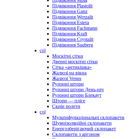
Підвіконня Мрія
Підвіконня Plastolit
Підвіконня Ganz
Підвіконня Werzalit
Підвіконня Estera
Підвіконня Fachmann
Підвіконня Kraft
Підвіконня Crystalit
Підвіконня Sauberg
col
Москітні сітки
Дверні москітні сітки
Сітка «антикішка»
Жалюзі на вікна
Жалюзі Venus
Рулонні штори
Рулонні штори День-ніч
Рулонні штори Блекаут
Штори — плісе
Скрін ролети
col
Мультифункціональні склопакети
Шумоізоляційні склопакети
Енергозберігаючий склопакет
Склопакети з аргоном