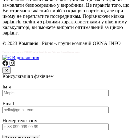
замовляти безпосередньо у виробника. Це гарантія того, що
Ви отримаєте якісний виріб за кращою вартістю, але при
цьому не переплатите посередникам. Порівнюючи кілька
варіантів скління з різними характеристиками у віконному
калькуляторі, ви зможете вибрати оптимальний за ціною
варіант.
© 2023 Компанія «Рідня». групи компаній OKNA-INFO
This site is protected by reCAPTCHA and the Google
Privacy Policy
and
Terms of Service
apply.
✕
Консультація з фахівцем
Імʼя
Email
Номер телефону