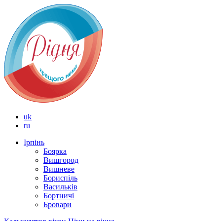
uk
ru
Ірпінь
Боярка
Вишгород
Вишневе
Бориспіль
Васильків
Бортничі
Бровари