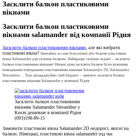
Засклити балкон пластиковими
вікнами
Засклити балкон пластиковими
вікнами salamander від компанії Рідня
Засклити балкон пластиковими вікнами
, але які вибрати
пластикові вікна?
Звичайно ж самі білосніжні або бежеві пластикові
вікна Salamander для скління балкона. Найкраще скління лоджії – засклити
балкон пластиковими вікнами! Низькі ціни засклити балкон білосніжними
німецькими німецькими пластиковими вікнами Salamander 2D, Salamander
Streamline… Тож заощаджуймо свій бюджет – замовте засклити балкон
пластиковими вікнами Salamander у компанії Рідня.
Засклити балкон пластиковими
вікнами Salamander Streamline у
Києві дешевше в компанії Рідня
(093)198-89-15
Замовити пластикові вікна Salamander 2D недорогі, якісні на
балкон. Німецькі, пластикові вікна salamander під час