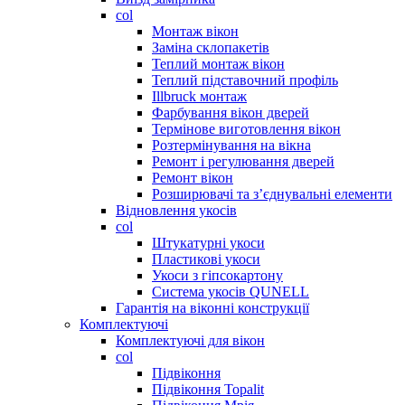
col
Монтаж вікон
Заміна склопакетів
Теплий монтаж вікон
Теплий підставочний профіль
Illbruck монтаж
Фарбування вікон дверей
Термінове виготовлення вікон
Розтермінування на вікна
Ремонт і регулювання дверей
Ремонт вікон
Розширювачі та з’єднувальні елементи
Відновлення укосів
col
Штукатурні укоси
Пластикові укоси
Укоси з гіпсокартону
Система укосів QUNELL
Гарантія на віконні конструкції
Комплектуючі
Комплектуючі для вікон
col
Підвіконня
Підвіконня Topalit