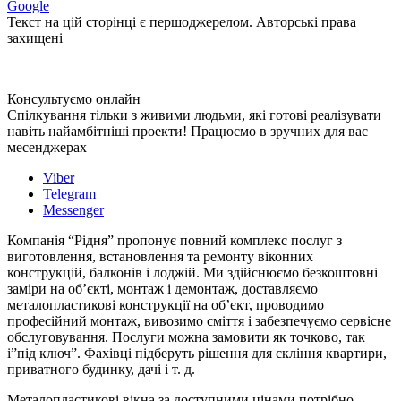
Google
Текст на цій сторінці є першоджерелом. Авторські права
захищені
Консультуємо онлайн
Спілкування тільки з живими людьми, які готові реалізувати
навіть найамбітніші проекти! Працюємо в зручних для вас
месенджерах
Viber
Telegram
Messenger
Компанія “Рідня” пропонує повний комплекс послуг з
виготовлення, встановлення та ремонту віконних
конструкцій, балконів і лоджій. Ми здійснюємо безкоштовні
заміри на об’єкті, монтаж і демонтаж, доставляємо
металопластикові конструкції на об’єкт, проводимо
професійний монтаж, вивозимо сміття і забезпечуємо сервісне
обслуговування. Послуги можна замовити як точково, так
і”під ключ”. Фахівці підберуть рішення для скління квартири,
приватного будинку, дачі і т. д.
Металопластикові вікна за доступними цінами потрібно