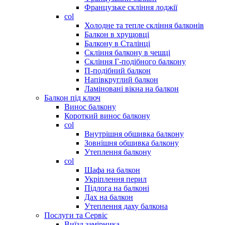
Французьке скління лоджії
col
Холодне та тепле скління балконів
Балкон в хрущовці
Балкону в Сталінці
Скління балкону в чешці
Скління Г-подібного балкону
П-подібний балкон
Напівкруглий балкон
Ламіновані вікна на балкон
Балкон під ключ
Винос балкону
Короткий винос балкону
col
Внутрішня обшивка балкону
Зовнішня обшивка балкону
Утеплення балкону
col
Шафа на балкон
Укріплення перил
Підлога на балконі
Дах на балкон
Утеплення даху балкона
Послуги та Сервіс
Виїзд замірника