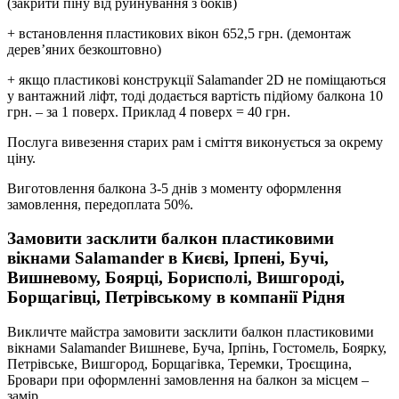
(закрити піну від руйнування з боків)
+ встановлення пластикових вікон 652,5 грн. (демонтаж
дерев’яних безкоштовно)
+ якщо пластикові конструкції Salamander 2D не поміщаються
у вантажний ліфт, тоді додається вартість підйому балкона 10
грн. – за 1 поверх. Приклад 4 поверх = 40 грн.
Послуга вивезення старих рам і сміття виконується за окрему
ціну.
Виготовлення балкона 3-5 днів з моменту оформлення
замовлення, передоплата 50%.
Замовити засклити балкон пластиковими
вікнами Salamander в Києві, Ірпені, Бучі,
Вишневому, Боярці, Борисполі, Вишгороді,
Борщагівці, Петрівському в компанії Рідня
Викличте майстра замовити засклити балкон пластиковими
вікнами Salamander Вишневе, Буча, Ірпінь, Гостомель, Боярку,
Петрівське, Вишгород, Борщагівка, Теремки, Троєщина,
Бровари при оформленні замовлення на балкон за місцем –
замір