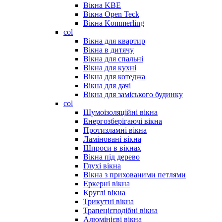
Вікна KBE
Вікна Open Teck
Вікна Kommerling
col
Вікна для квартир
Вікна в дитячу
Вікна для спальні
Вікна для кухні
Вікна для котеджа
Вікна для дачі
Вікна для заміського будинку
col
Шумоізоляційні вікна
Енергозберігаючі вікна
Протизламні вікна
Ламіновані вікна
Шпроси в вікнах
Вікна під дерево
Глухі вікна
Вікна з прихованими петлями
Еркерні вікна
Круглі вікна
Трикутні вікна
Трапецієподібні вікна
Алюмінієві вікна