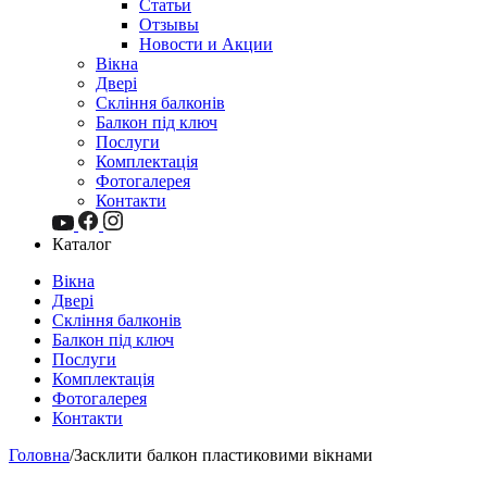
Статьи
Отзывы
Новости и Акции
Вікна
Двері
Скління балконів
Балкон під ключ
Послуги
Комплектація
Фотогалерея
Контакти
Каталог
Вікна
Двері
Скління балконів
Балкон під ключ
Послуги
Комплектація
Фотогалерея
Контакти
Головна
/
Засклити балкон пластиковими вікнами