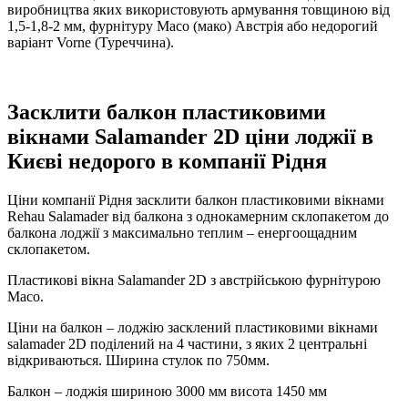
виробництва яких використовують армування товщиною від
1,5-1,8-2 мм, фурнітуру Maco (мако) Австрія або недорогий
варіант Vorne (Туреччина).
Засклити балкон пластиковими
вікнами Salamander 2D ціни лоджії в
Києві недорого в компанії Рідня
Ціни компанії Рідня засклити балкон пластиковими вікнами
Rehau Salamader від балкона з однокамерним склопакетом до
балкона лоджії з максимально теплим – енергоощадним
склопакетом.
Пластикові вікна Salamander 2D з австрійською фурнітурою
Maco.
Ціни на балкон – лоджію засклений пластиковими вікнами
salamader 2D поділений на 4 частини, з яких 2 центральні
відкриваються. Ширина стулок по 750мм.
Балкон – лоджія шириною 3000 мм висота 1450 мм