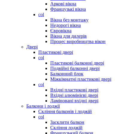
Аркові вікна
Французькі вікна
col
Вікна без монтажу
Недорогі вікна
Євровікна
Вікна для дилерів
Процес виробництва вікон
Двері
Пластикові двері
col
Пластикові балконні двері
Подвійні балконні двері
Балконний блок
Міжкімнатні пластикові двері
col
Вхідні пластикові двері
Вхідні алюмінієві двері
Ламіновані вхідні двері
Балкони і лоджії
Скління балконів і лоджій
col
Засклити балкон
Скління лоджій
Французький балкон