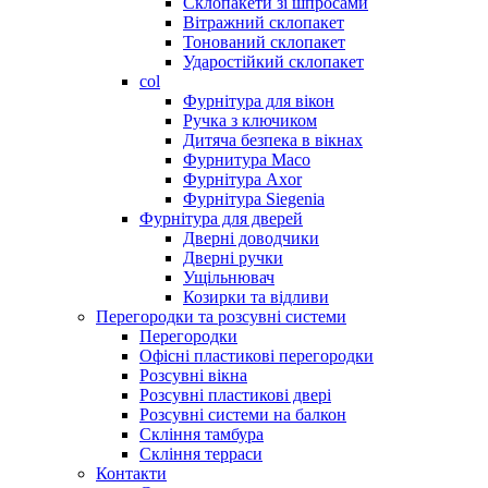
Склопакети зі шпросами
Вітражний склопакет
Тонований склопакет
Ударостійкий склопакет
col
Фурнітура для вікон
Ручка з ключиком
Дитяча безпека в вікнах
Фурнитура Maco
Фурнітура Axor
Фурнітура Siegenia
Фурнітура для дверей
Дверні доводчики
Дверні ручки
Ущільнювач
Козирки та відливи
Перегородки та розсувні системи
Перегородки
Офісні пластикові перегородки
Розсувні вікна
Розсувні пластикові двері
Розсувні системи на балкон
Скління тамбура
Скління терраси
Контакти