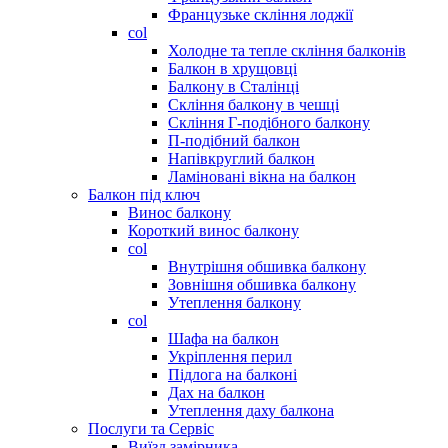
Французьке скління лоджії
col
Холодне та тепле скління балконів
Балкон в хрущовці
Балкону в Сталінці
Скління балкону в чешці
Скління Г-подібного балкону
П-подібний балкон
Напівкруглий балкон
Ламіновані вікна на балкон
Балкон під ключ
Винос балкону
Короткий винос балкону
col
Внутрішня обшивка балкону
Зовнішня обшивка балкону
Утеплення балкону
col
Шафа на балкон
Укріплення перил
Підлога на балконі
Дах на балкон
Утеплення даху балкона
Послуги та Сервіс
Виїзд замірника