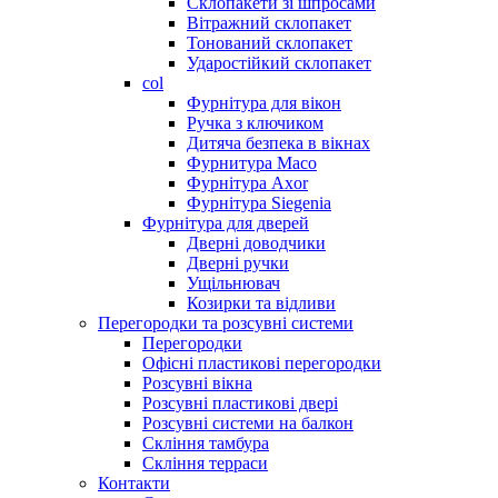
Склопакети зі шпросами
Вітражний склопакет
Тонований склопакет
Ударостійкий склопакет
col
Фурнітура для вікон
Ручка з ключиком
Дитяча безпека в вікнах
Фурнитура Maco
Фурнітура Axor
Фурнітура Siegenia
Фурнітура для дверей
Дверні доводчики
Дверні ручки
Ущільнювач
Козирки та відливи
Перегородки та розсувні системи
Перегородки
Офісні пластикові перегородки
Розсувні вікна
Розсувні пластикові двері
Розсувні системи на балкон
Скління тамбура
Скління терраси
Контакти