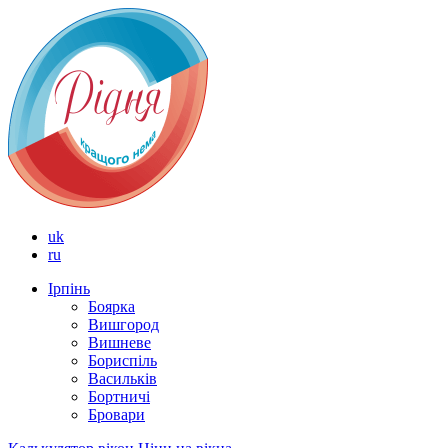
uk
ru
Ірпінь
Боярка
Вишгород
Вишневе
Бориспіль
Васильків
Бортничі
Бровари