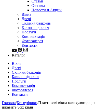
Статьи
Отзывы
Новости и Акции
Вікна
Двері
Скління балконів
Балкон під ключ
Послуги
Комплектація
Фотогалерея
Контакти
Каталог
Вікна
Двері
Скління балконів
Балкон під ключ
Послуги
Комплектація
Фотогалерея
Контакти
Головна
/
Без рубрики
/
Пластикові вікна калькулятор цін
цікавить усіх киян