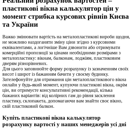
Реальний розрахунок вартостей –
пластикові вікна калькулятор цін у
момент стрибка курсових рівнів Києва
та України
Важко змінювати вартість на металопластикові вироби щодня,
не можливо наздоганяти зміну ціни згідно з курсовими
еквівалентами, а логічніше Вам дзвонити або отримувати
комерційні пропозиції за цінами необхідними розмірами з
металопластику: вікнам, балконам, лоджіям, пластиковим
дверям різнорівневих.
Для цього заповнюйте форму розрахунку із зазначенням своїх
висот і широт із бажанням бачити у своєму будинку.
Зателефонуйте для отримання цін металопластикового вікна
онлайн у будь-який момент, купуючи пластикові вікна, окрім
цін, ви отримуєте консультативні рекомендації, кілька
бажаних варіантів: від колірних гам до рівня засклення
пластику, склопакета, допомагаючи вам знайти своє вікно,
свій пластиковий балкон.
Купіть пластикові вікна калькулятор
розрахунку вартості у наших менеджерів усі дні