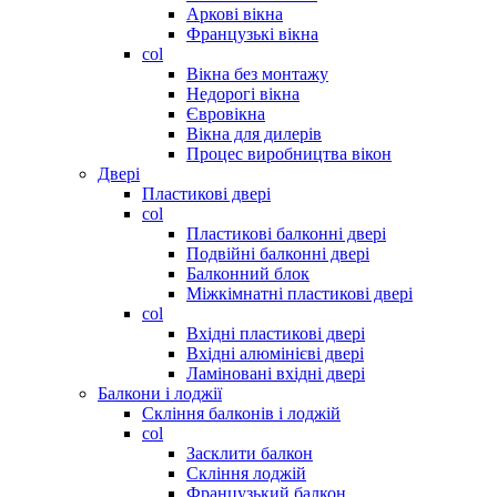
Аркові вікна
Французькі вікна
col
Вікна без монтажу
Недорогі вікна
Євровікна
Вікна для дилерів
Процес виробництва вікон
Двері
Пластикові двері
col
Пластикові балконні двері
Подвійні балконні двері
Балконний блок
Міжкімнатні пластикові двері
col
Вхідні пластикові двері
Вхідні алюмінієві двері
Ламіновані вхідні двері
Балкони і лоджії
Скління балконів і лоджій
col
Засклити балкон
Скління лоджій
Французький балкон