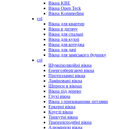
Вікна KBE
Вікна Open Teck
Вікна Kommerling
col
Вікна для квартир
Вікна в дитячу
Вікна для спальні
Вікна для кухні
Вікна для котеджа
Вікна для дачі
Вікна для заміського будинку
col
Шумоізоляційні вікна
Енергозберігаючі вікна
Протизламні вікна
Ламіновані вікна
Шпроси в вікнах
Вікна під дерево
Глухі вікна
Вікна з прихованими петлями
Еркерні вікна
Круглі вікна
Трикутні вікна
Трапецієподібні вікна
Алюмінієві вікна