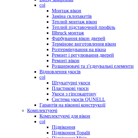
col
Монтаж вікон
Заміна склопакетів
Теплий монтаж вікон
Теплий підставочний профіль
Illbruck монтаж
Фарбування вікон дверей
Термінове виготовлення вікон
Розтермінування на вікна
Ремонт і регулювання дверей
Ремонт вікон
Розширювачі та з’єднувальні елементи
Відновлення укосів
col
Штукатурні укоси
Пластикові укоси
Укоси з гіпсокартону
Система укосів QUNELL
Гарантія на віконні конструкції
Комплектуючі
Комплектуючі для вікон
col
Підвіконня
Підвіконня Topalit