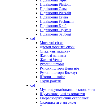
Підвіконня Мрія
Підвіконня Plastolit
Підвіконня Ganz
Підвіконня Werzalit
Підвіконня Estera
Підвіконня Fachmann
Підвіконня Kraft
Підвіконня Crystalit
Підвіконня Sauberg
col
Москітні сітки
Дверні москітні сітки
Сітка «антикішка»
Жалюзі на вікна
Жалюзі Venus
Рулонні штори
Рулонні штори День-ніч
Рулонні штори Блекаут
Штори — плісе
Скрін ролети
col
Мультифункціональні склопакети
Шумоізоляційні склопакети
Енергозберігаючий склопакет
Склопакети з аргоном