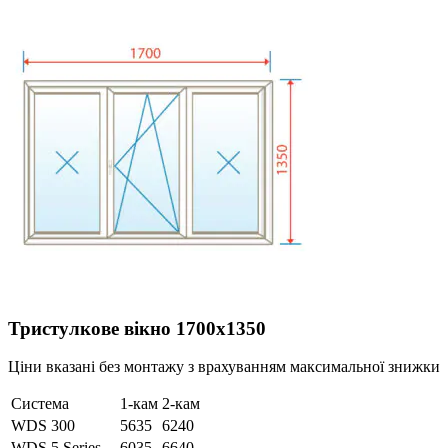
Тристулкове вікно 1700х1350
Ціни вказані без монтажу з врахуванням максимальної знижки
Система
1-кам
2-кам
WDS 300
5635
6240
WDS 5 Series
6035
6640