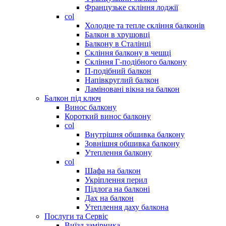
Французьке скління лоджії
col
Холодне та тепле скління балконів
Балкон в хрущовці
Балкону в Сталінці
Скління балкону в чешці
Скління Г-подібного балкону
П-подібний балкон
Напівкруглий балкон
Ламіновані вікна на балкон
Балкон під ключ
Винос балкону
Короткий винос балкону
col
Внутрішня обшивка балкону
Зовнішня обшивка балкону
Утеплення балкону
col
Шафа на балкон
Укріплення перил
Підлога на балконі
Дах на балкон
Утеплення даху балкона
Послуги та Сервіс
Виїзд замірника