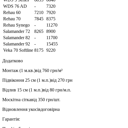
WDS 76 AD
-
7320
Rehau 60
7210
7920
Rehau 70
7845
8375
Rehau Synego
-
11270
Salamander 72
8265
8900
Salamander 82
-
11700
Salamander 92
-
15455
Veka 70 Softline
8175
9220
Додатково
Монтаж (1 м.кв.)
від 760 грн/м²
Підвіконня 25 см (1 м.п.)
від 270 грн
Відлив 15 см (1 м.п.)
від 80 грн/м.п.
Москітна сітка
від 350 грн/шт.
Відновлення укосів
договірна
Гарантія: