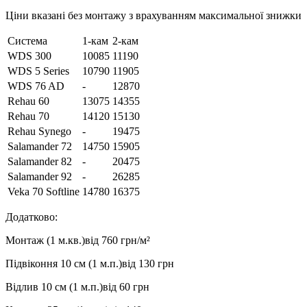
Ціни вказані без монтажу з врахуванням максимальної знижки
Система
1-кам
2-кам
WDS 300
10085
11190
WDS 5 Series
10790
11905
WDS 76 AD
-
12870
Rehau 60
13075
14355
Rehau 70
14120
15130
Rehau Synego
-
19475
Salamander 72
14750
15905
Salamander 82
-
20475
Salamander 92
-
26285
Veka 70 Softline
14780
16375
Додатково:
Монтаж (1 м.кв.)
від 760 грн/м²
Підвіконня 10 см (1 м.п.)
від 130 грн
Відлив 10 см (1 м.п.)
від 60 грн