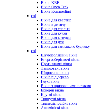
Вікна KBE
Вікна Open Teck
Вікна Kommerling
col
Вікна для квартир
Вікна в дитячу
Вікна для спальні
Вікна для кухні
Вікна для котеджа
Вікна для дачі
Вікна для заміського будинку
col
Шумоізоляційні вікна
Енергозберігаючі вікна
Протизламні вікна
Ламіновані вікна
Шпроси в вікнах
Вікна під дерево
Глухі вікна
Вікна з прихованими петлями
Еркерні вікна
Круглі вікна
Трикутні вікна
Трапецієподібні вікна
Алюмінієві вікна