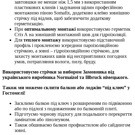
завтовшки не менше ніж 1,5 мм з використанням
пластикових клинів і задування щілин професійною
монтажною піною Somafix, додатково клеїмо зовнішню
стрічку під відлив, щоб забезпечити додаткову
герметизацію.
При
оптимальному монтажі
використовуємо герметик
Стіз А на зовнішній монтажний шов для гідроізоляції.
Для
теплого монтажу
використовуємо підставочний
профіль і проклеюємо зсередини пароізоляційною
стрічкою, а зовні – гідроізоляційною стрічкою, для
захисту монтажних швів від несприятливих погодних
умов, потрапляння вологи, пилу, бруду.
Використовуємо стрічки за вибором Замовника від
українського виробника Normaizol та Illbruck німецького.
Також ми можемо склити балкон або лоджію “під ключ” у
Гостомелі!
Засклимо балкон під ключ з розширенням по підвіконню
або по підлозі з подовженням по балконній плиті.
Підготуємо чорнову підлогу для подальшого перекриття
ламінатом або лінолеумом.
Також обшиваємо балкон профнастилом або сайдингом
зовні.