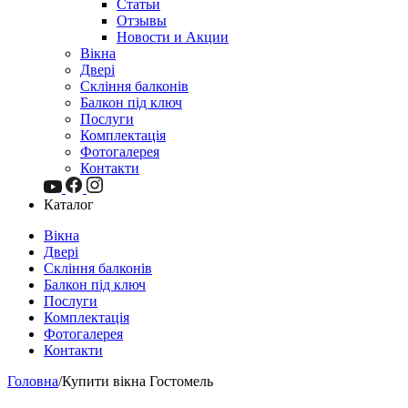
Статьи
Отзывы
Новости и Акции
Вікна
Двері
Скління балконів
Балкон під ключ
Послуги
Комплектація
Фотогалерея
Контакти
Каталог
Вікна
Двері
Скління балконів
Балкон під ключ
Послуги
Комплектація
Фотогалерея
Контакти
Головна
/
Купити вікна Гостомель