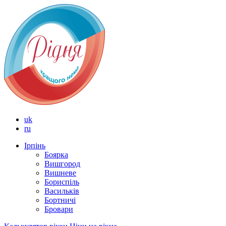
uk
ru
Ірпінь
Боярка
Вишгород
Вишневе
Бориспіль
Васильків
Бортничі
Бровари