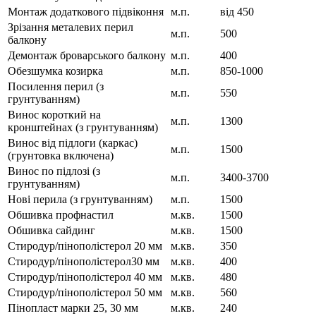
Монтаж додаткового підвіконня
м.п.
від 450
Зрізання металевих перил
м.п.
500
балкону
Демонтаж броварського балкону
м.п.
400
Обезшумка козирка
м.п.
850-1000
Посилення перил (з
м.п.
550
грунтуванням)
Винос короткий на
м.п.
1300
кронштейнах (з грунтуванням)
Винос від підлоги (каркас)
м.п.
1500
(грунтовка включена)
Винос по підлозі (з
м.п.
3400-3700
грунтуванням)
Нові перила (з грунтуванням)
м.п.
1500
Обшивка профнастил
м.кв.
1500
Обшивка сайдинг
м.кв.
1500
Стиродур/пінополістерол 20 мм
м.кв.
350
Стиродур/пінополістерол30 мм
м.кв.
400
Стиродур/пінополістерол 40 мм
м.кв.
480
Стиродур/пінополістерол 50 мм
м.кв.
560
Пінопласт марки 25, 30 мм
м.кв.
240