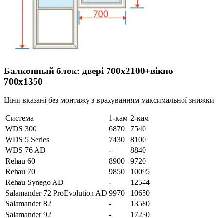
Балконный блок: двері 700х2100+вікно
700х1350
Ціни вказані без монтажу з врахуванням максимальної знижки
Система
1-кам
2-кам
WDS 300
6870
7540
WDS 5 Series
7430
8100
WDS 76 AD
-
8840
Rehau 60
8900
9720
Rehau 70
9850
10095
Rehau Synego AD
-
12544
Salamander 72 ProEvolution AD
9970
10650
Salamander 82
-
13580
Salamander 92
-
17230