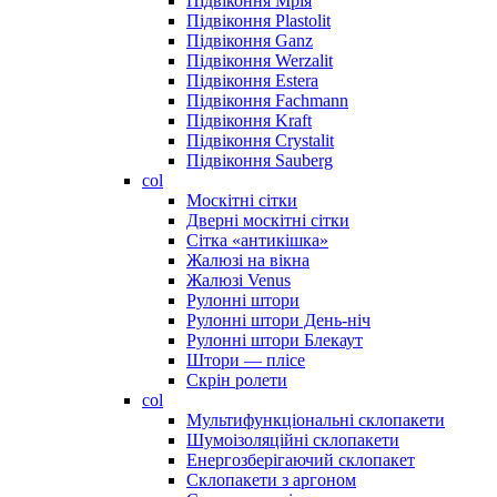
Підвіконня Мрія
Підвіконня Plastolit
Підвіконня Ganz
Підвіконня Werzalit
Підвіконня Estera
Підвіконня Fachmann
Підвіконня Kraft
Підвіконня Crystalit
Підвіконня Sauberg
col
Москітні сітки
Дверні москітні сітки
Сітка «антикішка»
Жалюзі на вікна
Жалюзі Venus
Рулонні штори
Рулонні штори День-ніч
Рулонні штори Блекаут
Штори — плісе
Скрін ролети
col
Мультифункціональні склопакети
Шумоізоляційні склопакети
Енергозберігаючий склопакет
Склопакети з аргоном