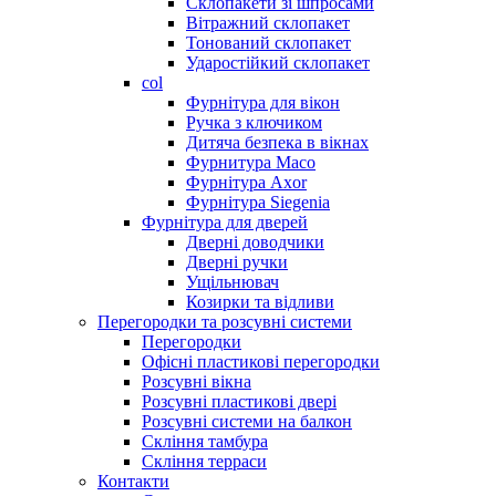
Склопакети зі шпросами
Вітражний склопакет
Тонований склопакет
Ударостійкий склопакет
col
Фурнітура для вікон
Ручка з ключиком
Дитяча безпека в вікнах
Фурнитура Maco
Фурнітура Axor
Фурнітура Siegenia
Фурнітура для дверей
Дверні доводчики
Дверні ручки
Ущільнювач
Козирки та відливи
Перегородки та розсувні системи
Перегородки
Офісні пластикові перегородки
Розсувні вікна
Розсувні пластикові двері
Розсувні системи на балкон
Скління тамбура
Скління терраси
Контакти