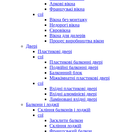
Аркові вікна
Французькі вікна
col
Вікна без монтажу
Недорогі вікна
Євровікна
Вікна для дилерів
Процес виробництва вікон
Двері
Пластикові двері
col
Пластикові балконні двері
Подвійні балконні двері
Балконний блок
Міжкімнатні пластикові двері
col
Вхідні пластикові двері
Вхідні алюмінієві двері
Ламіновані вхідні двері
Балкони і лоджії
Скління балконів і лоджій
col
Засклити балкон
Скління лоджій
Французький балкон