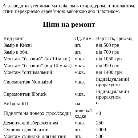
А зсередини утеплимо матеріалом – стиродуром, пінопластом,
стіни перекриємо дерев’яною вагонкою або пластиком.
Ціни на ремонт
Вид робіт
Од. вим.
Вартість, грн./від
Замір в Києві
шт.
від 500 грн
Замір в обл.
шт.
від 700 грн
Монтаж "базовий" (до 10 м.кв.)
м.кв.
від 1050 грн
Монтаж "базовий" (від 10 м.кв.)
м.кв.
від 950 грн
Монтаж "оптимальний"
м.кв.
від 1400 грн
індивідуальний
Євромонтаж Normaizol
м.кв.
прорахунок
індивідуальний
Євромонтаж Illbruck
м.кв.
прорахунок
Виїзд за КП
км
9
поверх/1
Підняття на поверх (трос/сходи)
40
ходка
Демонтаж зі збереженням
м.кв.
250
Сушилка для білизни
шт.
2000
Монтаж сушилки для білизни
шт.
500