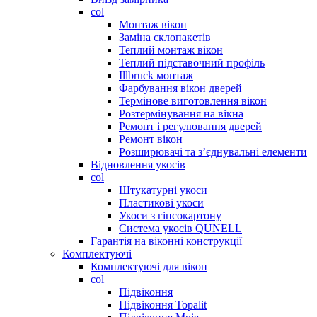
col
Монтаж вікон
Заміна склопакетів
Теплий монтаж вікон
Теплий підставочний профіль
Illbruck монтаж
Фарбування вікон дверей
Термінове виготовлення вікон
Розтермінування на вікна
Ремонт і регулювання дверей
Ремонт вікон
Розширювачі та з’єднувальні елементи
Відновлення укосів
col
Штукатурні укоси
Пластикові укоси
Укоси з гіпсокартону
Система укосів QUNELL
Гарантія на віконні конструкції
Комплектуючі
Комплектуючі для вікон
col
Підвіконня
Підвіконня Topalit