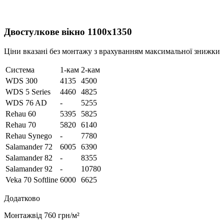
Двостулкове вікно 1100х1350
Ціни вказані без монтажу з врахуванням максимальної знижки
Система
1-кам
2-кам
WDS 300
4135
4500
WDS 5 Series
4460
4825
WDS 76 AD
-
5255
Rehau 60
5395
5825
Rehau 70
5820
6140
Rehau Synego
-
7780
Salamander 72
6005
6390
Salamander 82
-
8355
Salamander 92
-
10780
Veka 70 Softline
6000
6625
Додатково
Монтаж
від 760 грн/м²