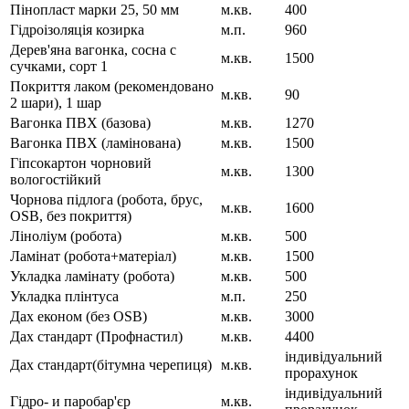
Пінопласт марки 25, 50 мм
м.кв.
400
Гідроізоляція козирка
м.п.
960
Дерев'яна вагонка, сосна с
м.кв.
1500
сучками, сорт 1
Покриття лаком (рекомендовано
м.кв.
90
2 шари), 1 шар
Вагонка ПВХ (базова)
м.кв.
1270
Вагонка ПВХ (ламінована)
м.кв.
1500
Гіпсокартон чорновий
м.кв.
1300
вологостійкий
Чорнова підлога (робота, брус,
м.кв.
1600
OSB, без покриття)
Ліноліум (робота)
м.кв.
500
Ламінат (робота+матеріал)
м.кв.
1500
Укладка ламінату (робота)
м.кв.
500
Укладка плінтуса
м.п.
250
Дах економ (без OSB)
м.кв.
3000
Дах стандарт (Профнастил)
м.кв.
4400
індивідуальний
Дах стандарт(бітумна черепиця)
м.кв.
прорахунок
індивідуальний
Гідро- и паробар'єр
м.кв.