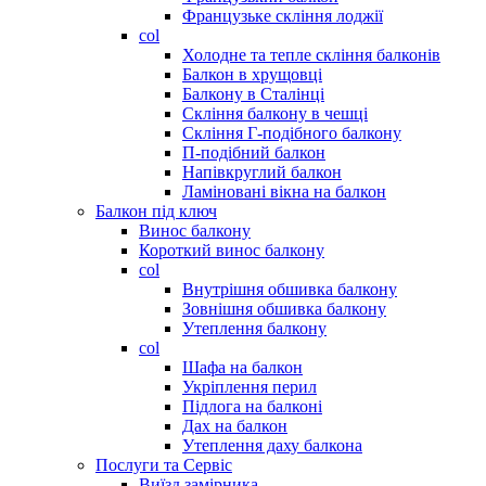
Французьке скління лоджії
col
Холодне та тепле скління балконів
Балкон в хрущовці
Балкону в Сталінці
Скління балкону в чешці
Скління Г-подібного балкону
П-подібний балкон
Напівкруглий балкон
Ламіновані вікна на балкон
Балкон під ключ
Винос балкону
Короткий винос балкону
col
Внутрішня обшивка балкону
Зовнішня обшивка балкону
Утеплення балкону
col
Шафа на балкон
Укріплення перил
Підлога на балконі
Дах на балкон
Утеплення даху балкона
Послуги та Сервіс
Виїзд замірника