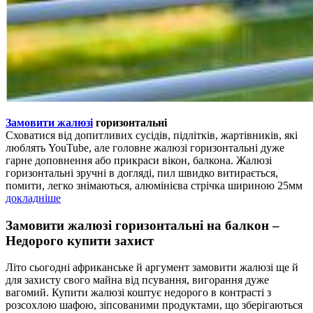
Замовити жалюзі
горизонтальні
Сховатися від допитливих сусідів, підлітків, жартівників, які
люблять YouTube, але головне жалюзі горизонтальні дуже
гарне доповнення або прикраси вікон, балкона. Жалюзі
горизонтальні зручні в догляді, пил швидко витирається,
помити, легко знімаються, алюмінієва стрічка шириною 25мм
докладніше
Замовити жалюзі горизонтальні на балкон –
Недорого купити захист
Літо сьогодні африканське й аргумент замовити жалюзі ще й
для захисту свого майна від псування, вигорання дуже
вагомий. Купити жалюзі коштує недорого в контрасті з
розсохлою шафою, зіпсованими продуктами, що зберігаються