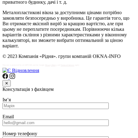
приватного будинку, дачі і т. д.
Металопластикові вікна за доступними цінами потрібно
замовляти безпосередньо у виробника. Це гарантія того, що
Ви отримаєте якісний виріб за кращою вартістю, але при
цьому не переплатите посередникам. Порівнюючи кілька
варіантів скління з різними характеристиками у віконному
калькуляторі, ви зможете вибрати оптимальний за ціною
варіант.
© 2023 Компанія «Рідня». групи компаній OKNA-INFO
This site is protected by reCAPTCHA and the Google
Privacy Policy
and
Terms of Service
apply.
✕
Консультація з фахівцем
Імʼя
Email
Номер телефону