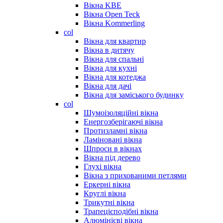
Вікна KBE
Вікна Open Teck
Вікна Kommerling
col
Вікна для квартир
Вікна в дитячу
Вікна для спальні
Вікна для кухні
Вікна для котеджа
Вікна для дачі
Вікна для заміського будинку
col
Шумоізоляційні вікна
Енергозберігаючі вікна
Протизламні вікна
Ламіновані вікна
Шпроси в вікнах
Вікна під дерево
Глухі вікна
Вікна з прихованими петлями
Еркерні вікна
Круглі вікна
Трикутні вікна
Трапецієподібні вікна
Алюмінієві вікна