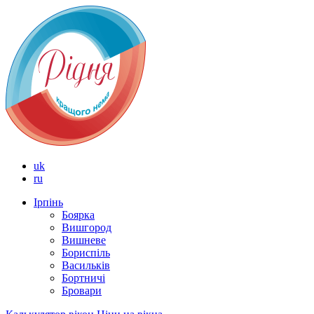
uk
ru
Ірпінь
Боярка
Вишгород
Вишневе
Бориспіль
Васильків
Бортничі
Бровари