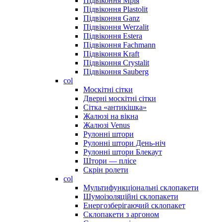
Підвіконня Мрія
Підвіконня Plastolit
Підвіконня Ganz
Підвіконня Werzalit
Підвіконня Estera
Підвіконня Fachmann
Підвіконня Kraft
Підвіконня Crystalit
Підвіконня Sauberg
col
Москітні сітки
Дверні москітні сітки
Сітка «антикішка»
Жалюзі на вікна
Жалюзі Venus
Рулонні штори
Рулонні штори День-ніч
Рулонні штори Блекаут
Штори — плісе
Скрін ролети
col
Мультифункціональні склопакети
Шумоізоляційні склопакети
Енергозберігаючий склопакет
Склопакети з аргоном