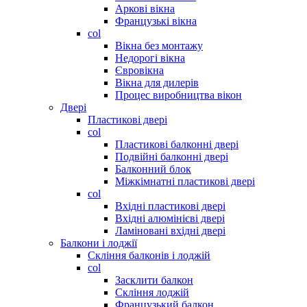
Аркові вікна
Французькі вікна
col
Вікна без монтажу
Недорогі вікна
Євровікна
Вікна для дилерів
Процес виробництва вікон
Двері
Пластикові двері
col
Пластикові балконні двері
Подвійні балконні двері
Балконний блок
Міжкімнатні пластикові двері
col
Вхідні пластикові двері
Вхідні алюмінієві двері
Ламіновані вхідні двері
Балкони і лоджії
Скління балконів і лоджій
col
Засклити балкон
Скління лоджій
Французький балкон