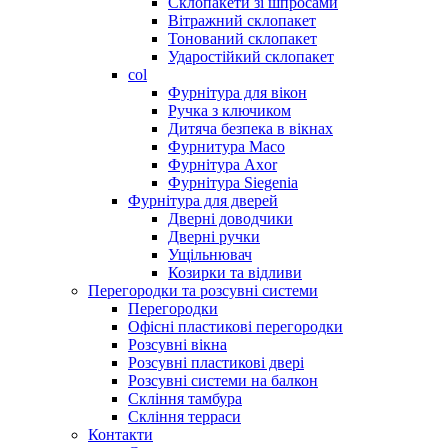
Склопакети зі шпросами
Вітражний склопакет
Тонований склопакет
Ударостійкий склопакет
col
Фурнітура для вікон
Ручка з ключиком
Дитяча безпека в вікнах
Фурнитура Maco
Фурнітура Axor
Фурнітура Siegenia
Фурнітура для дверей
Дверні доводчики
Дверні ручки
Ущільнювач
Козирки та відливи
Перегородки та розсувні системи
Перегородки
Офісні пластикові перегородки
Розсувні вікна
Розсувні пластикові двері
Розсувні системи на балкон
Скління тамбура
Скління терраси
Контакти