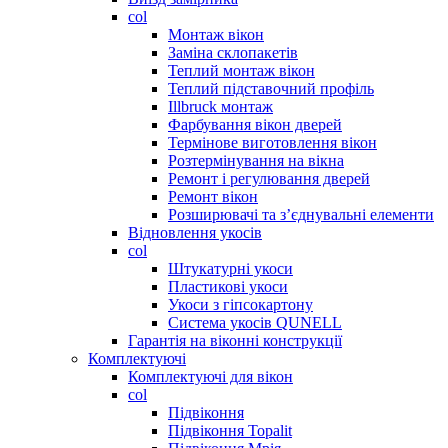
col
Монтаж вікон
Заміна склопакетів
Теплий монтаж вікон
Теплий підставочний профіль
Illbruck монтаж
Фарбування вікон дверей
Термінове виготовлення вікон
Розтермінування на вікна
Ремонт і регулювання дверей
Ремонт вікон
Розширювачі та з’єднувальні елементи
Відновлення укосів
col
Штукатурні укоси
Пластикові укоси
Укоси з гіпсокартону
Система укосів QUNELL
Гарантія на віконні конструкції
Комплектуючі
Комплектуючі для вікон
col
Підвіконня
Підвіконня Topalit