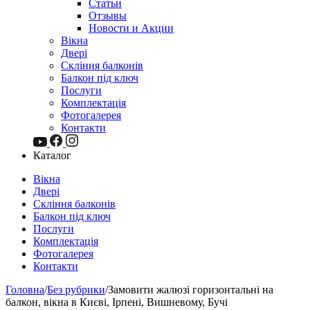
Статьи
Отзывы
Новости и Акции
Вікна
Двері
Скління балконів
Балкон під ключ
Послуги
Комплектація
Фотогалерея
Контакти
Каталог
Вікна
Двері
Скління балконів
Балкон під ключ
Послуги
Комплектація
Фотогалерея
Контакти
Головна
/
Без рубрики
/
Замовити жалюзі горизонтальні на
балкон, вікна в Києві, Ірпені, Вишневому, Бучі