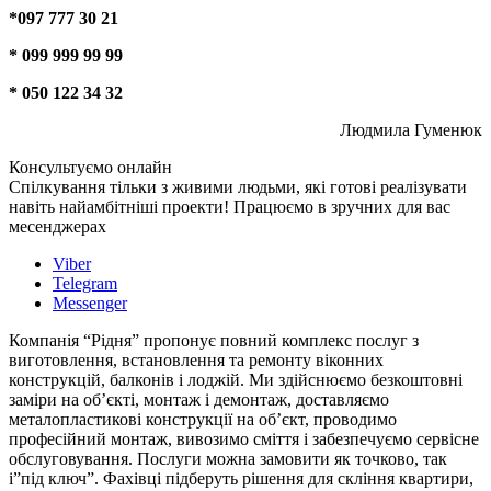
*097 777 30 21
* 099 999 99 99
* 050 122 34 32
Людмила Гуменюк
Консультуємо онлайн
Спілкування тільки з живими людьми, які готові реалізувати
навіть найамбітніші проекти! Працюємо в зручних для вас
месенджерах
Viber
Telegram
Messenger
Компанія “Рідня” пропонує повний комплекс послуг з
виготовлення, встановлення та ремонту віконних
конструкцій, балконів і лоджій. Ми здійснюємо безкоштовні
заміри на об’єкті, монтаж і демонтаж, доставляємо
металопластикові конструкції на об’єкт, проводимо
професійний монтаж, вивозимо сміття і забезпечуємо сервісне
обслуговування. Послуги можна замовити як точково, так
і”під ключ”. Фахівці підберуть рішення для скління квартири,