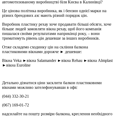
автомотизованому виробництві біля Києва в Калинівці?
Це цінова політика виробника, як і бензин однієї марки на
різних брендових азс мають різний порядок цін.
Виробник пластику рехау хоче продавати більші обсяги, хоче
більше людей замовляти вікна рехау, щоб його компанія
пишалася своїми результатами наприкінці року, – вони
триматимуть рівень цін дешевше за інших виробників.
Отже складемо сходинку цін на скління балкона
пластиковими вікнами дорожче ► дешевше:
Вікна Veka ►вікна Salamander ►вікна Rehau ►вікна Almplast
►вікна Euroline
Детально дізнатися ціни засклити балкон пластиковими
вікнами можливо зателефонувавши в офіс
(044) 332-30-21
(067) 169-01-72
надсилайте на пошту розміри балкона, креслення необхідного