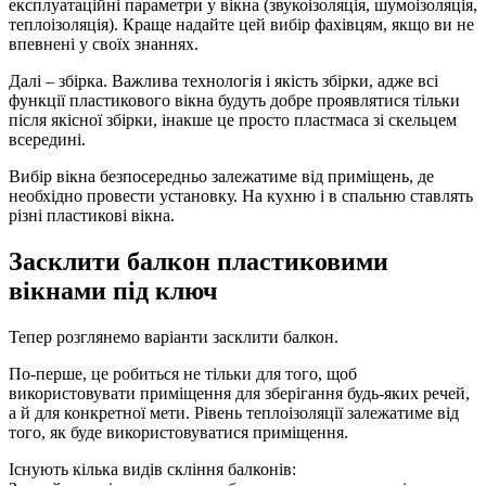
експлуатаційні параметри у вікна (звукоізоляція, шумоізоляція,
теплоізоляція). Краще надайте цей вибір фахівцям, якщо ви не
впевнені у своїх знаннях.
Далі – збірка. Важлива технологія і якість збірки, адже всі
функції пластикового вікна будуть добре проявлятися тільки
після якісної збірки, інакше це просто пластмаса зі скельцем
всередині.
Вибір вікна безпосередньо залежатиме від приміщень, де
необхідно провести установку. На кухню і в спальню ставлять
різні пластикові вікна.
Засклити балкон пластиковими
вікнами під ключ
Тепер розглянемо варіанти засклити балкон.
По-перше, це робиться не тільки для того, щоб
використовувати приміщення для зберігання будь-яких речей,
а й для конкретної мети. Рівень теплоізоляції залежатиме від
того, як буде використовуватися приміщення.
Існують кілька видів скління балконів: