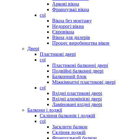
Аркові вікна
Французькі вікна
col
Вікна без монтажу
Недорогі вікна
Євровікна
Вікна для дилерів
Процес виробництва вікон
Двері
Пластикові двері
col
Пластикові балконні двері
Подвійні балконні двері
Балконний блок
Міжкімнатні пластикові двері
col
Вхідні пластикові двері
Вхідні алюмінієві двері
Ламіновані вхідні двері
Балкони і лоджії
Скління балконів і лоджій
col
Засклити балкон
Скління лоджій
Французький балкон