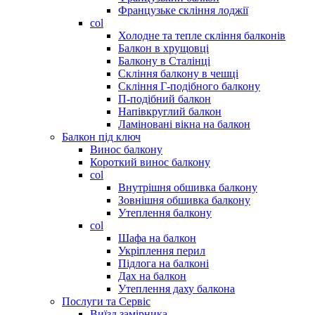
Французьке скління лоджії
col
Холодне та тепле скління балконів
Балкон в хрущовці
Балкону в Сталінці
Скління балкону в чешці
Скління Г-подібного балкону
П-подібний балкон
Напівкруглий балкон
Ламіновані вікна на балкон
Балкон під ключ
Винос балкону
Короткий винос балкону
col
Внутрішня обшивка балкону
Зовнішня обшивка балкону
Утеплення балкону
col
Шафа на балкон
Укріплення перил
Підлога на балконі
Дах на балкон
Утеплення даху балкона
Послуги та Сервіс
Виїзд замірника