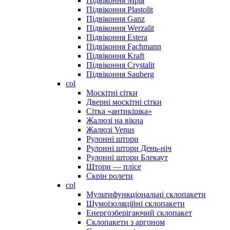
Підвіконня Мрія
Підвіконня Plastolit
Підвіконня Ganz
Підвіконня Werzalit
Підвіконня Estera
Підвіконня Fachmann
Підвіконня Kraft
Підвіконня Crystalit
Підвіконня Sauberg
col
Москітні сітки
Дверні москітні сітки
Сітка «антикішка»
Жалюзі на вікна
Жалюзі Venus
Рулонні штори
Рулонні штори День-ніч
Рулонні штори Блекаут
Штори — плісе
Скрін ролети
col
Мультифункціональні склопакети
Шумоізоляційні склопакети
Енергозберігаючий склопакет
Склопакети з аргоном