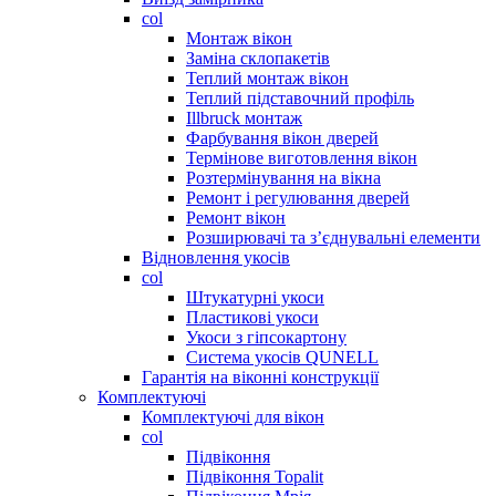
col
Монтаж вікон
Заміна склопакетів
Теплий монтаж вікон
Теплий підставочний профіль
Illbruck монтаж
Фарбування вікон дверей
Термінове виготовлення вікон
Розтермінування на вікна
Ремонт і регулювання дверей
Ремонт вікон
Розширювачі та з’єднувальні елементи
Відновлення укосів
col
Штукатурні укоси
Пластикові укоси
Укоси з гіпсокартону
Система укосів QUNELL
Гарантія на віконні конструкції
Комплектуючі
Комплектуючі для вікон
col
Підвіконня
Підвіконня Topalit