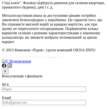
і”під ключ”. Фахівці підберуть рішення для скління квартири,
приватного будинку, дачі і т. д.
Металопластикові вікна за доступними цінами потрібно
замовляти безпосередньо у виробника. Це гарантія того, що
Ви отримаєте якісний виріб за кращою вартістю, але при
цьому не переплатите посередникам. Порівнюючи кілька
варіантів скління з різними характеристиками у віконному
калькуляторі, ви зможете вибрати оптимальний за ціною
варіант.
© 2023 Компанія «Рідня». групи компаній OKNA-INFO
This site is protected by reCAPTCHA and the Google
Privacy Policy
and
Terms of Service
apply.
✕
Консультація з фахівцем
Імʼя
Email