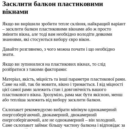
Засклити балкон пластиковими
вікнами
Якщо ви вирішили зробити тепле скління, найкращий варіант
– засклити балкон пластиковими вікнами або ж просто
змінити вікна, але тоді вам необхідно володіти деякими
знаннями, які стосуються вибору євро вікон.
Давайте розглянемо, з чого можна почати і що необхідно
знати.
Якщо ви зупинилися на пластикових вікнах, то слід
розібратися з такими факторами:
Матеріал, якість, міцність та інші параметри пластикової рами.
Саме на ній, так би мовити, вікно і тримається. І від міцності
цієї самої рами залежить стан і довговічність вашого
пластикового вікна. Зрозуміло, рама має бути якісною, менш
або тепліша залежить від вибору засклити балкон.
Склопакет рекомендуємо вибрати мінімум однокамерний
енергозберігаючий, двокамерний, двокамерний
енергозберігаючий, але не однокамерний – він холодний.
Саме склопакет займає більшу частину балкона і відповідає за