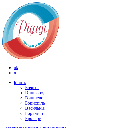
uk
ru
Ірпінь
Боярка
Вишгород
Вишневе
Бориспіль
Васильків
Бортничі
Бровари