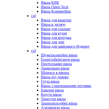
Вікна KBE
Вікна Open Teck
Вікна Kommerling
col
Вікна для квартир
Вікна в дитячу
Вікна для спальні
Вікна для кухні
Вікна для котеджа
Вікна для дачі
Вікна для заміського будинку
col
Шумоізоляційні вікна
Енергозберігаючі вікна
Протизламні вікна
Ламіновані вікна
Шпроси в вікнах
Вікна під дерево
Глухі вікна
Вікна з прихованими петлями
Еркерні вікна
Круглі вікна
Трикутні вікна
Трапецієподібні вікна
Алюмінієві вікна