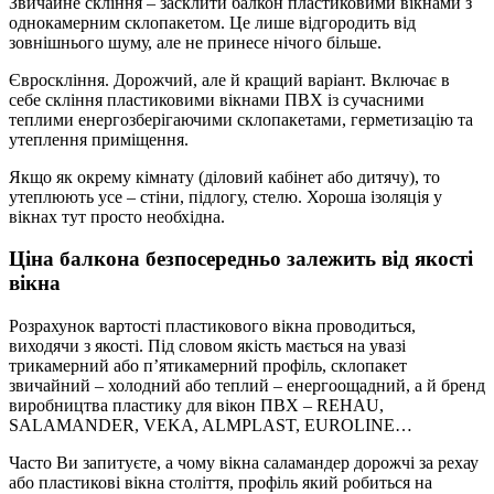
Звичайне скління – засклити балкон пластиковими вікнами з
однокамерним склопакетом. Це лише відгородить від
зовнішнього шуму, але не принесе нічого більше.
Євроскління. Дорожчий, але й кращий варіант. Включає в
себе скління пластиковими вікнами ПВХ із сучасними
теплими енергозберігаючими склопакетами, герметизацію та
утеплення приміщення.
Якщо як окрему кімнату (діловий кабінет або дитячу), то
утеплюють усе – стіни, підлогу, стелю. Хороша ізоляція у
вікнах тут просто необхідна.
Ціна балкона безпосередньо залежить від якості
вікна
Розрахунок вартості пластикового вікна проводиться,
виходячи з якості. Під словом якість мається на увазі
трикамерний або п’ятикамерний профіль, склопакет
звичайний – холодний або теплий – енергоощадний, а й бренд
виробництва пластику для вікон ПВХ – REHAU,
SALAMANDER, VEKA, ALMPLAST, EUROLINE…
Часто Ви запитуєте, а чому вікна саламандер дорожчі за рехау
або пластикові вікна століття, профіль який робиться на