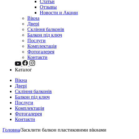
Статьи
Отзывы
Новости и Акции
Вікна
Двері
Скління балконів
Балкон під ключ
Послуги
Комплектація
Фотогалерея
Контакти
Каталог
Вікна
Двері
Скління балконів
Балкон під ключ
Послуги
Комплектація
Фотогалерея
Контакти
Головна
/
Засклити балкон пластиковими вікнами