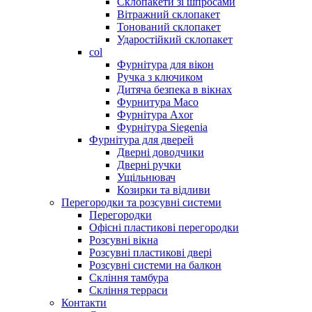
Склопакети зі шпросами
Вітражний склопакет
Тонований склопакет
Ударостійкий склопакет
col
Фурнітура для вікон
Ручка з ключиком
Дитяча безпека в вікнах
Фурнитура Maco
Фурнітура Axor
Фурнітура Siegenia
Фурнітура для дверей
Дверні доводчики
Дверні ручки
Ущільнювач
Козирки та відливи
Перегородки та розсувні системи
Перегородки
Офісні пластикові перегородки
Розсувні вікна
Розсувні пластикові двері
Розсувні системи на балкон
Скління тамбура
Скління терраси
Контакти