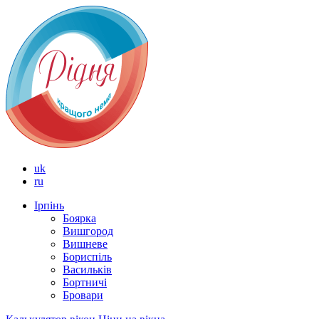
uk
ru
Ірпінь
Боярка
Вишгород
Вишневе
Бориспіль
Васильків
Бортничі
Бровари