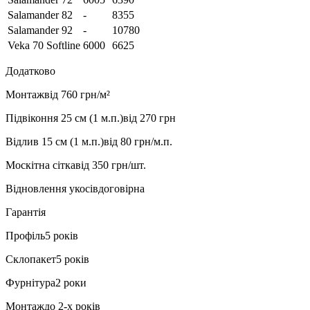
Salamander 82
-
8355
Salamander 92
-
10780
Veka 70 Softline
6000
6625
Додатково
Монтаж
від 760 грн/м²
Підвіконня 25 см (1 м.п.)
від 270 грн
Відлив 15 см (1 м.п.)
від 80 грн/м.п.
Москітна сітка
від 350 грн/шт.
Відновлення укосів
договірна
Гарантія
Профіль
5 років
Склопакет
5 років
Фурнітура
2 роки
Монтаж
до 2-х років