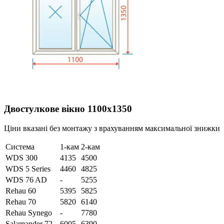
Двостулкове вікно 1100х1350
Ціни вказані без монтажу з врахуванням максимальної знижки
Система
1-кам
2-кам
WDS 300
4135
4500
WDS 5 Series
4460
4825
WDS 76 AD
-
5255
Rehau 60
5395
5825
Rehau 70
5820
6140
Rehau Synego
-
7780
Salamander 72
6005
6390