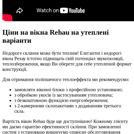
Ціни на вікна Rehau на утеплені
варіанти
Недороге скління може бути теплим! Елегантні і недорогі
вікна Рехау істотно підвищать свій потенціал звукоізоляції,
теплозбереження, якщо Ви оберете для себе утеплений формат
конструкції.
Для отримання поліпшеного теплоеффекта ми рекомендуємо:
замовляти віконні блоки з професійною установкою;
з обробкою укосів із застосуванням утеплювача;
з безкоштовною функцією енергозбереження;
з 2-камерними склопакетами з додаванням третього
скла.
Вартість вікон Rehau буде ще доступнішою! Кожному rлієнту
ми даємо гарантію ефективності скління. При замовленні
систем з установкою виконуємо сервісне обслуговування