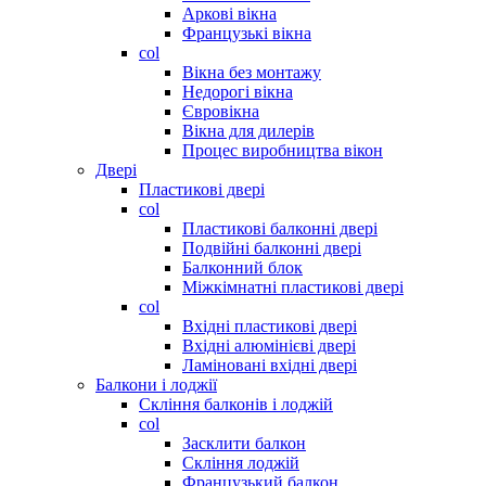
Аркові вікна
Французькі вікна
col
Вікна без монтажу
Недорогі вікна
Євровікна
Вікна для дилерів
Процес виробництва вікон
Двері
Пластикові двері
col
Пластикові балконні двері
Подвійні балконні двері
Балконний блок
Міжкімнатні пластикові двері
col
Вхідні пластикові двері
Вхідні алюмінієві двері
Ламіновані вхідні двері
Балкони і лоджії
Скління балконів і лоджій
col
Засклити балкон
Скління лоджій
Французький балкон