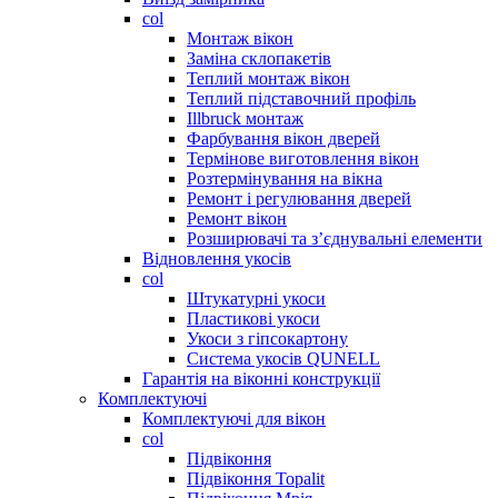
col
Монтаж вікон
Заміна склопакетів
Теплий монтаж вікон
Теплий підставочний профіль
Illbruck монтаж
Фарбування вікон дверей
Термінове виготовлення вікон
Розтермінування на вікна
Ремонт і регулювання дверей
Ремонт вікон
Розширювачі та з’єднувальні елементи
Відновлення укосів
col
Штукатурні укоси
Пластикові укоси
Укоси з гіпсокартону
Система укосів QUNELL
Гарантія на віконні конструкції
Комплектуючі
Комплектуючі для вікон
col
Підвіконня
Підвіконня Topalit