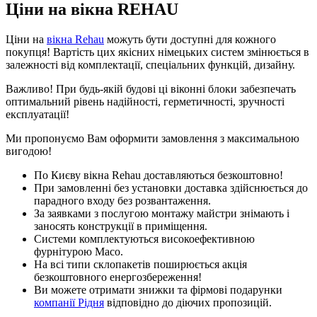
Ціни на вікна REHAU
Ціни на
вікна Rehau
можуть бути доступні для кожного
покупця! Вартість цих якісних німецьких систем змінюється в
залежності від комплектації, спеціальних функцій, дизайну.
Важливо! При будь-якій будові ці віконні блоки забезпечать
оптимальний рівень надійності, герметичності, зручності
експлуатації!
Ми пропонуємо Вам оформити замовлення з максимальною
вигодою!
По Києву вікна Rehau доставляються безкоштовно!
При замовленні без установки доставка здійснюється до
парадного входу без розвантаження.
За заявками з послугою монтажу майстри знімають і
заносять конструкції в приміщення.
Системи комплектуються високоефективною
фурнітурою Масо.
На всі типи склопакетів поширюється акція
безкоштовного енергозбереження!
Ви можете отримати знижки та фірмові подарунки
компанії Рідня
відповідно до діючих пропозицій.