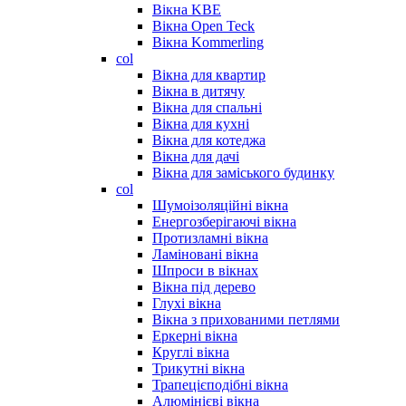
Вікна KBE
Вікна Open Teck
Вікна Kommerling
col
Вікна для квартир
Вікна в дитячу
Вікна для спальні
Вікна для кухні
Вікна для котеджа
Вікна для дачі
Вікна для заміського будинку
col
Шумоізоляційні вікна
Енергозберігаючі вікна
Протизламні вікна
Ламіновані вікна
Шпроси в вікнах
Вікна під дерево
Глухі вікна
Вікна з прихованими петлями
Еркерні вікна
Круглі вікна
Трикутні вікна
Трапецієподібні вікна
Алюмінієві вікна