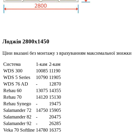
Лоджія 2800х1450
Ціни вказані без монтажу з врахуванням максимальної знижки
Система
1-кам
2-кам
WDS 300
10085
11190
WDS 5 Series
10790
11905
WDS 76 AD
-
12870
Rehau 60
13075
14355
Rehau 70
14120
15130
Rehau Synego
-
19475
Salamander 72
14750
15905
Salamander 82
-
20475
Salamander 92
-
26285
Veka 70 Softline
14780
16375