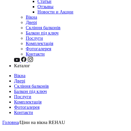
Статьи
Отзывы
Новости и Акции
Вікна
Двері
Скління балконів
Балкон під ключ
Послуги
Комплектація
Фотогалерея
Контакти
Каталог
Вікна
Двері
Скління балконів
Балкон під ключ
Послуги
Комплектація
Фотогалерея
Контакти
Головна
/
Ціни на вікна REHAU