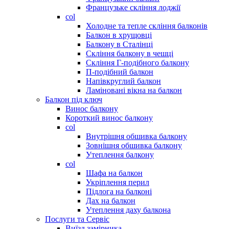
Французьке скління лоджії
col
Холодне та тепле скління балконів
Балкон в хрущовці
Балкону в Сталінці
Скління балкону в чешці
Скління Г-подібного балкону
П-подібний балкон
Напівкруглий балкон
Ламіновані вікна на балкон
Балкон під ключ
Винос балкону
Короткий винос балкону
col
Внутрішня обшивка балкону
Зовнішня обшивка балкону
Утеплення балкону
col
Шафа на балкон
Укріплення перил
Підлога на балконі
Дах на балкон
Утеплення даху балкона
Послуги та Сервіс
Виїзд замірника