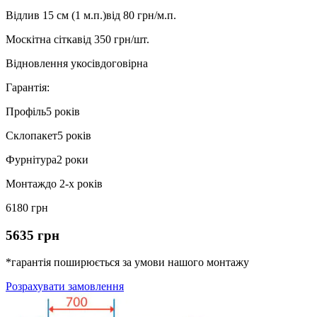
Відлив 15 см (1 м.п.)
від 80 грн/м.п.
Москітна сітка
від 350 грн/шт.
Відновлення укосів
договірна
Гарантія:
Профіль
5 років
Склопакет
5 років
Фурнітура
2 роки
Монтаж
до 2-х років
6180 грн
5635 грн
*гарантія поширюється за умови нашого монтажу
Розрахувати замовлення