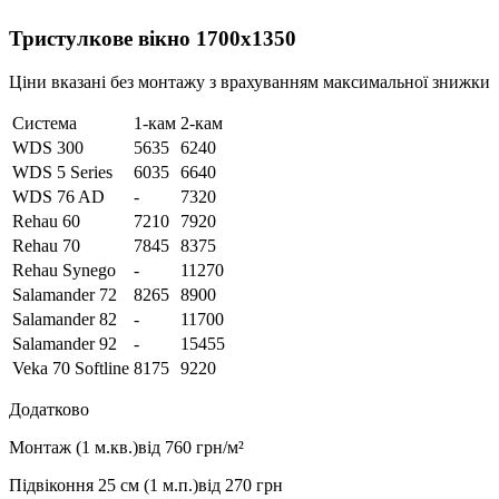
Тристулкове вікно 1700х1350
Ціни вказані без монтажу з врахуванням максимальної знижки
Система
1-кам
2-кам
WDS 300
5635
6240
WDS 5 Series
6035
6640
WDS 76 AD
-
7320
Rehau 60
7210
7920
Rehau 70
7845
8375
Rehau Synego
-
11270
Salamander 72
8265
8900
Salamander 82
-
11700
Salamander 92
-
15455
Veka 70 Softline
8175
9220
Додатково
Монтаж (1 м.кв.)
від 760 грн/м²
Підвіконня 25 см (1 м.п.)
від 270 грн