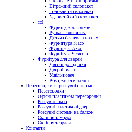
Склопакети зі шпросами
Вітражний склопакет
Тонований склопакет
Ударостійкий склопакет
col
Фурнітура для вікон
Ручка з ключиком
Дитяча безпека в вікнах
Фурнитура Maco
Фурнітура Axor
Фурнітура Siegenia
Фурнітура для дверей
Дверні доводчики
Дверні ручки
Ущільнювач
Козирки та відливи
Перегородки та розсувні системи
Перегородки
Офісні пластикові перегородки
Розсувні вікна
Розсувні пластикові двері
Розсувні системи на балкон
Скління тамбура
Скління терраси
Контакти