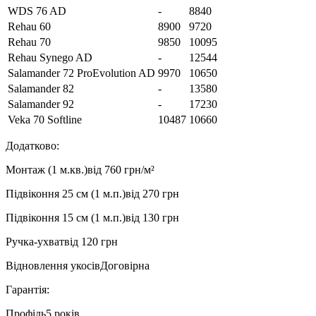
WDS 76 AD
-
8840
Rehau 60
8900
9720
Rehau 70
9850
10095
Rehau Synego AD
-
12544
Salamander 72 ProEvolution AD
9970
10650
Salamander 82
-
13580
Salamander 92
-
17230
Veka 70 Softline
10487
10660
Додатково:
Монтаж (1 м.кв.)
від 760 грн/м²
Підвіконня 25 см (1 м.п.)
від 270 грн
Підвіконня 15 см (1 м.п.)
від 130 грн
Ручка-ухват
від 120 грн
Відновлення укосів
Договірна
Гарантія:
Профіль
5 років