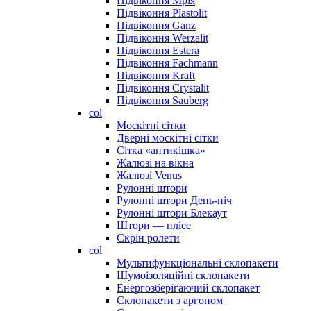
Підвіконня Мрія
Підвіконня Plastolit
Підвіконня Ganz
Підвіконня Werzalit
Підвіконня Estera
Підвіконня Fachmann
Підвіконня Kraft
Підвіконня Crystalit
Підвіконня Sauberg
col
Москітні сітки
Дверні москітні сітки
Сітка «антикішка»
Жалюзі на вікна
Жалюзі Venus
Рулонні штори
Рулонні штори День-ніч
Рулонні штори Блекаут
Штори — плісе
Скрін ролети
col
Мультифункціональні склопакети
Шумоізоляційні склопакети
Енергозберігаючий склопакет
Склопакети з аргоном