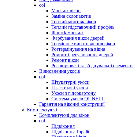
col
Монтаж вікон
Заміна склопакетів
Теплий монтаж вікон
Теплий підставочний профіль
Illbruck монтаж
Фарбування вікон дверей
Термінове виготовлення вікон
Розтермінування на вікна
Ремонт і регулювання дверей
Ремонт вікон
Розширювачі та з’єднувальні елементи
Відновлення укосів
col
Штукатурні укоси
Пластикові укоси
Укоси з гіпсокартону
Система укосів QUNELL
Гарантія на віконні конструкції
Комплектуючі
Комплектуючі для вікон
col
Підвіконня
Підвіконня Topalit