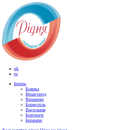
uk
ru
Ірпінь
Боярка
Вишгород
Вишневе
Бориспіль
Васильків
Бортничі
Бровари