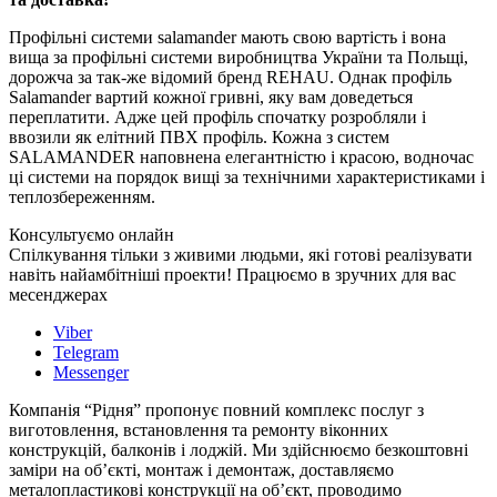
Профільні системи salamander мають свою вартість і вона
вища за профільні системи виробництва України та Польщі,
дорожча за так-же відомий бренд REHAU. Однак профіль
Salamander вартий кожної гривні, яку вам доведеться
переплатити. Адже цей профіль спочатку розробляли і
ввозили як елітний ПВХ профіль. Кожна з систем
SALAMANDER наповнена елегантністю і красою, водночас
ці системи на порядок вищі за технічними характеристиками і
теплозбереженням.
Консультуємо онлайн
Спілкування тільки з живими людьми, які готові реалізувати
навіть найамбітніші проекти! Працюємо в зручних для вас
месенджерах
Viber
Telegram
Messenger
Компанія “Рідня” пропонує повний комплекс послуг з
виготовлення, встановлення та ремонту віконних
конструкцій, балконів і лоджій. Ми здійснюємо безкоштовні
заміри на об’єкті, монтаж і демонтаж, доставляємо
металопластикові конструкції на об’єкт, проводимо