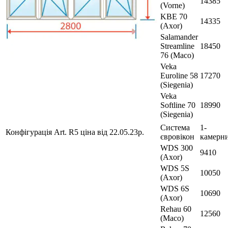
14385
(Vorne)
KBE 70
14335
(Axor)
Salamander
Streamline
18450
76 (Maco)
Veka
Euroline 58
17270
(Siegenia)
Veka
Softline 70
18990
(Siegenia)
Система
1-
Конфігурація Art. R5 ціна від 22.05.23р.
євровікон
камерн
WDS 300
9410
(Axor)
WDS 5S
10050
(Axor)
WDS 6S
10690
(Axor)
Rehau 60
12560
(Maco)