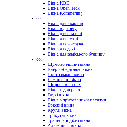
Вікна KBE
Вікна Open Teck
Вікна Kommerling
col
Вікна для квартир
Вікна в дитячу
Вікна для спальні
Вікна для кухні
Вікна для котеджа
Вікна для дачі
Вікна для заміського будинку
col
Шумоізоляційні вікна
Енергозберігаючі вікна
Протизламні вікна
Ламіновані вікна
Шпроси в вікнах
Вікна під дерево
Глухі вікна
Вікна з прихованими петлями
Еркерні вікна
Круглі вікна
Трикутні вікна
Трапецієподібні вікна
Алюмінієві вікна