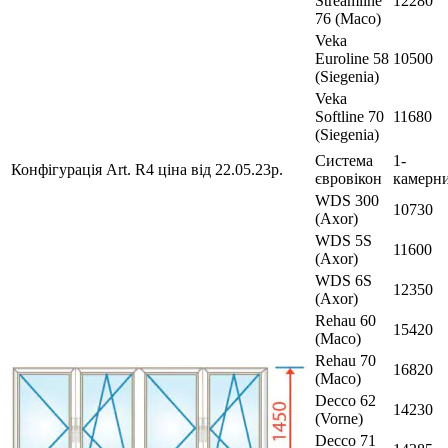
Streamline
12280
76 (Maco)
Veka
Euroline 58
10500
(Siegenia)
Veka
Softline 70
11680
(Siegenia)
Система
1-
Конфігурація Art. R4 ціна від 22.05.23р.
євровікон
камерн
WDS 300
10730
(Axor)
WDS 5S
11600
(Axor)
WDS 6S
12350
(Axor)
Rehau 60
15420
(Maco)
Rehau 70
16820
(Maco)
Decco 62
14230
(Vorne)
Decco 71