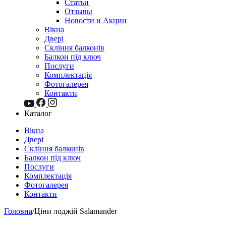
Статьи
Отзывы
Новости и Акции
Вікна
Двері
Скління балконів
Балкон під ключ
Послуги
Комплектація
Фотогалерея
Контакти
Каталог
Вікна
Двері
Скління балконів
Балкон під ключ
Послуги
Комплектація
Фотогалерея
Контакти
Головна
/
Ціни лоджій Salamander