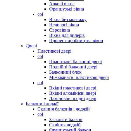
Аркові вікна
Французькі вікна
col
Вікна без монтажу
Недорогі вікна
Євровікна
Вікна для дилерів
Процес виробництва вікон
Двері
Пластикові двері
col
Пластикові балконні двері
Подвійні балконні двері
Балконний блок
Міжкімнатні пластикові двері
col
Вхідні пластикові двері
Вхідні алюмінієві двері
Ламіновані вхідні двері
Балкони і лоджії
Скління балконів і лоджій
col
Засклити балкон
Скління лоджій
Французький балкон