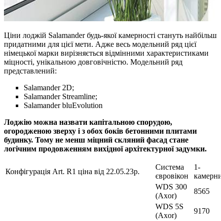
Ціни лоджій Salamander будь-якої камерності стануть найбільш
придатними для цієї мети. Адже весь модельний ряд цієї
німецької марки вирізняється відмінними характеристиками
міцності, унікальною довговічністю. Модельний ряд
представлений:
Salamander 2D;
Salamander Streamline;
Salamander bluEvolution
Лоджію можна назвати капітальною спорудою,
огородженою зверху і з обох боків бетонними плитами
будинку. Тому не менш міцний скляний фасад стане
логічним продовженням вихідної архітектурної задумки.
Система
1-
Конфігурація Art. R1 ціна від 22.05.23р.
євровікон
камерн
WDS 300
8565
(Axor)
WDS 5S
9170
(Axor)