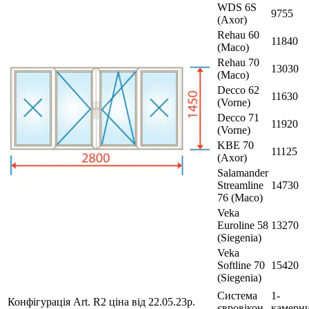
WDS 6S
9755
(Axor)
Rehau 60
11840
(Maco)
Rehau 70
13030
(Maco)
Decco 62
11630
(Vorne)
Decco 71
11920
(Vorne)
KBE 70
11125
(Axor)
Salamander
Streamline
14730
76 (Maco)
Veka
Euroline 58
13270
(Siegenia)
Veka
Softline 70
15420
(Siegenia)
Система
1-
Конфігурація Art. R2 ціна від 22.05.23р.
євровікон
камерн