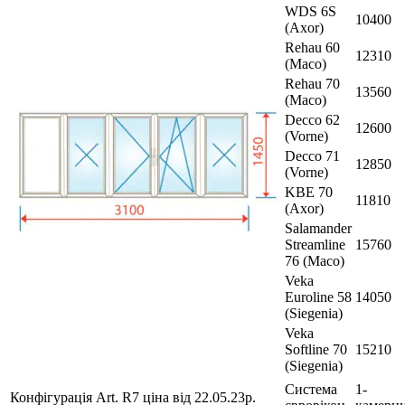
WDS 6S
10400
(Axor)
Rehau 60
12310
(Maco)
Rehau 70
13560
(Maco)
Decco 62
12600
(Vorne)
Decco 71
12850
(Vorne)
KBE 70
11810
(Axor)
Salamander
Streamline
15760
76 (Maco)
Veka
Euroline 58
14050
(Siegenia)
Veka
Softline 70
15210
(Siegenia)
Система
1-
Конфігурація Art. R7 ціна від 22.05.23р.