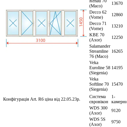
Rehau 70
13670
(Maco)
Decco 62
12860
(Vorne)
Decco 71
13210
(Vorne)
KBE 70
12250
(Axor)
Salamander
Streamline
16265
76 (Maco)
Veka
Euroline 58
14195
(Siegenia)
Veka
Softline 70
15470
(Siegenia)
Система
1-
Конфігурація Art. R6 ціна від 22.05.23р.
євровікон
камерн
WDS 300
9120
(Axor)
WDS 5S
9750
(Axor)