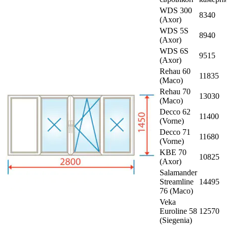
WDS 300
8340
(Axor)
WDS 5S
8940
(Axor)
WDS 6S
9515
(Axor)
Rehau 60
11835
(Maco)
Rehau 70
13030
(Maco)
Decco 62
11400
(Vorne)
Decco 71
11680
(Vorne)
KBE 70
10825
(Axor)
Salamander
Streamline
14495
76 (Maco)
Veka
Euroline 58
12570
(Siegenia)