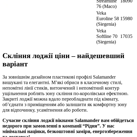
Streamline
18090
76 (Maco)
Veka
Euroline 58
15980
(Siegenia)
Veka
Softline 70
17035
(Siegenia)
Скління лоджії ціни – найдешевший
варіант
За зовнішнім дизайном пластикові профілі Salamander
вишукані та елегантні. М’які обриси в класичному стилі,
непомітні лінії стиків, витончений і непомітний контур
ущільнення роблять зону скління по-королівськи ефектною.
Закриті лоджії можна вдало переобладнати під кімнату,
об’єднати з приміщенням або залишити як комфортну зону
для відпочинку, усамітнення або роботи.
Сучасне скління лоджії вікнами Salamander вам обійдеться
недорого при замовленні в компанії “Рідня”. У нас
мінімальні націнки, безкоштовні заміри, енергозбереження
та доставка!