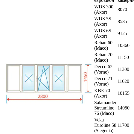
євровікон
камерн
WDS 300
8070
(Axor)
WDS 5S
8585
(Axor)
WDS 6S
9125
(Axor)
Rehau 60
10360
(Maco)
Rehau 70
11150
(Maco)
Decco 62
11300
(Vorne)
Decco 71
11620
(Vorne)
KBE 70
10155
(Axor)
Salamander
Streamline
14050
76 (Maco)
Veka
Euroline 58
11700
(Siegenia)