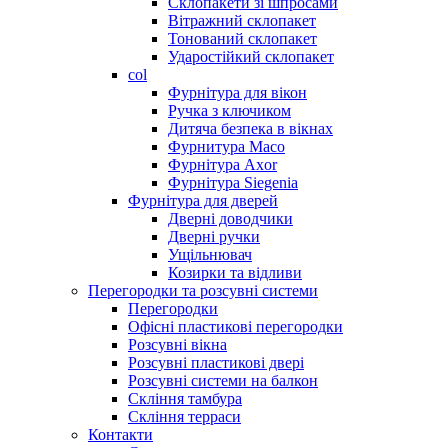
Склопакети зі шпросами
Вітражний склопакет
Тонований склопакет
Ударостійкий склопакет
col
Фурнітура для вікон
Ручка з ключиком
Дитяча безпека в вікнах
Фурнитура Maco
Фурнітура Axor
Фурнітура Siegenia
Фурнітура для дверей
Дверні доводчики
Дверні ручки
Ущільнювач
Козирки та відливи
Перегородки та розсувні системи
Перегородки
Офісні пластикові перегородки
Розсувні вікна
Розсувні пластикові двері
Розсувні системи на балкон
Скління тамбура
Скління терраси
Контакти