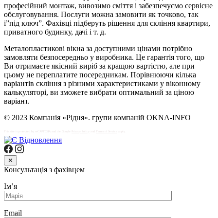
професійний монтаж, вивозимо сміття і забезпечуємо сервісне
обслуговування. Послуги можна замовити як точково, так
і”під ключ”. Фахівці підберуть рішення для скління квартири,
приватного будинку, дачі і т. д.
Металопластикові вікна за доступними цінами потрібно
замовляти безпосередньо у виробника. Це гарантія того, що
Ви отримаєте якісний виріб за кращою вартістю, але при
цьому не переплатите посередникам. Порівнюючи кілька
варіантів скління з різними характеристиками у віконному
калькуляторі, ви зможете вибрати оптимальний за ціною
варіант.
© 2023 Компанія «Рідня». групи компаній OKNA-INFO
This site is protected by reCAPTCHA and the Google
Privacy Policy
and
Terms of Service
apply.
✕
Консультація з фахівцем
Імʼя
Email