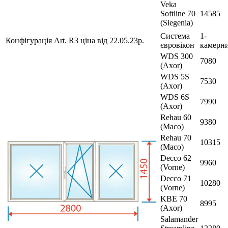
Veka
Softline 70
14585
(Siegenia)
Система
1-
Конфігурація Art. R3 ціна від 22.05.23р.
євровікон
камерн
WDS 300
7080
(Axor)
WDS 5S
7530
(Axor)
WDS 6S
7990
(Axor)
Rehau 60
9380
(Maco)
Rehau 70
10315
(Maco)
Decco 62
9960
(Vorne)
Decco 71
10280
(Vorne)
KBE 70
8995
(Axor)
Salamander