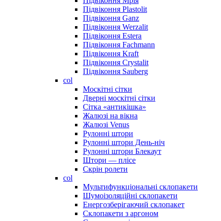
Підвіконня Мрія
Підвіконня Plastolit
Підвіконня Ganz
Підвіконня Werzalit
Підвіконня Estera
Підвіконня Fachmann
Підвіконня Kraft
Підвіконня Crystalit
Підвіконня Sauberg
col
Москітні сітки
Дверні москітні сітки
Сітка «антикішка»
Жалюзі на вікна
Жалюзі Venus
Рулонні штори
Рулонні штори День-ніч
Рулонні штори Блекаут
Штори — плісе
Скрін ролети
col
Мультифункціональні склопакети
Шумоізоляційні склопакети
Енергозберігаючий склопакет
Склопакети з аргоном