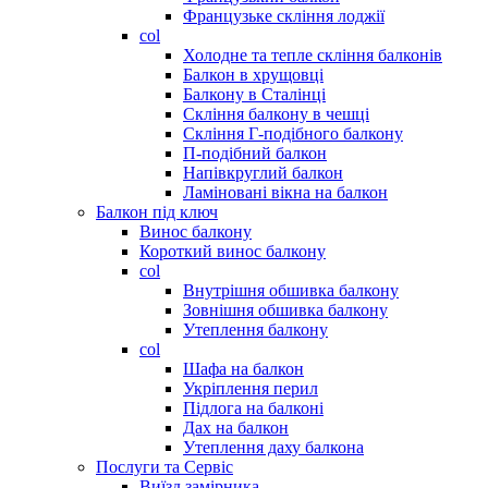
Французьке скління лоджії
col
Холодне та тепле скління балконів
Балкон в хрущовці
Балкону в Сталінці
Скління балкону в чешці
Скління Г-подібного балкону
П-подібний балкон
Напівкруглий балкон
Ламіновані вікна на балкон
Балкон під ключ
Винос балкону
Короткий винос балкону
col
Внутрішня обшивка балкону
Зовнішня обшивка балкону
Утеплення балкону
col
Шафа на балкон
Укріплення перил
Підлога на балконі
Дах на балкон
Утеплення даху балкона
Послуги та Сервіс
Виїзд замірника