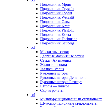
col
Подоконник Мрия
Подоконник Crystalit
Подоконник Topalit
Подоконник Werzalit
Подоконник Ganz
Подоконник Kraft
Подоконник Plastolit
Подоконник Estera
Подоконник Fachmann
Подоконник Sauberg
col
Москитные сетки
Дверные москитные сетки
Сетка «Антикошка»
Жалюзи на окна
Жалюзи Venus
Рулонные шторы
Рулонные шторы День-ночь
Рулонные шторы Блэкаут
Шторы — плиссе
Скрин ролеты
col
Мультифункциональный стеклопакет
Шумоизоляционные стеклопакеты