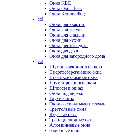
Окна KBE
Окна Open Teck
Окна Kommerling
col
Окна для квартир
Окна в детскую
Окна для спальни
Окна для кухни
Окна для коттеджа
Окна для дачи
Окна для загородного дома
col
Шумоизоляционные окна
Энергосберегающие окна
Противовзломные окна
Ламинированные окна
Шпросы в окнах
Окна под дерево
Глухие окна
Окна со скрытыми петлями
Треугольные окна
Круглые окна
Трапециевидные окна
Алюминиевые окна
Эркерные окна