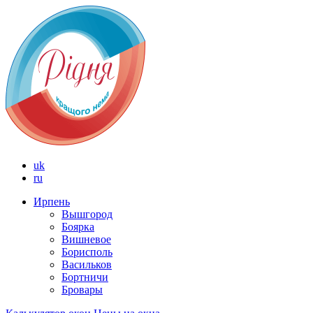
uk
ru
Ирпень
Вышгород
Боярка
Вишневое
Борисполь
Васильков
Бортничи
Бровары