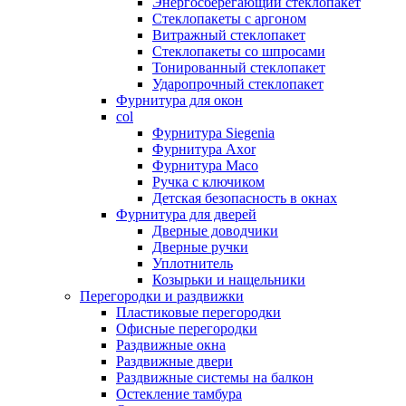
Энергосберегающий стеклопакет
Стеклопакеты с аргоном
Витражный стеклопакет
Стеклопакеты со шпросами
Тонированный стеклопакет
Ударопрочный стеклопакет
Фурнитура для окон
col
Фурнитура Siegenia
Фурнитура Axor
Фурнитура Maco
Ручка с ключиком
Детская безопасность в окнах
Фурнитура для дверей
Дверные доводчики
Дверные ручки
Уплотнитель
Козырьки и нащельники
Перегородки и раздвижки
Пластиковые перегородки
Офисные перегородки
Раздвижные окна
Раздвижные двери
Раздвижные системы на балкон
Остекление тамбура