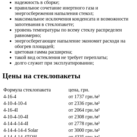
надежность в сборке;
правильное сочетание инертного газа и
энергосбережения напыления стекол;
максимальное исключения конденсата и возможности
запотевания в стеклопакете;
уровень температуры по всему стеклу распределен
равномерно;
энергосберегающее напыление экономит расходи на
обогрев площадей;
цветовая гамма расширена;
такой вид остекления не требует переплаты;
долго служит при эксплуатировании;
Цены на стеклопакеты
Формула стеклопакета
цена, грн.
4-16-4
от 1737 грн./м²
4-10-4-10-4
от 2336 грн./м²
4-16-4I
от 2064 грн./м²
4-10-4-10-4I
от 2308 грн./м²
4-14-4-14-4I
от 2778 грн./м²
4-14-4-14-4 Solar
от 3000 грн./м²
4-14-4-14-4ТОН
от 4335 грн./м²