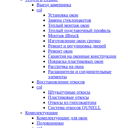
Выезд замерщика
col
Установка окон
Замена стеклопакетов
Теплый монтаж окон
Теплый подставочный профиль
Монтаж illbruck
Изготовление окон срочно
Ремонт и регулировка дверей
Ремонт окон
Гарантия на оконные конструкции
Покраска пластиковых окон
Рассрочка на окна
Расширители и соединительные
элементы
Восстановление откосов
col
Штукатурные откосы
Пластиковые откосы
Откосы из гипсокартона
Система откосов QUNELL
Комплектующие
Комплектующие для окон
Подоконники