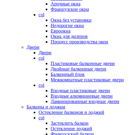
Арочные окна
Французские окна
col
Окна без установки
Недорогие окна
Евроокна
Окна для дилеров
Процесс производства окон
Двери
Двери
col
Пластиковые балконные двери
Двойные балконные двери
Балконный блок
Межкомнатные пластиковые двери
col
Входные пластиковые двери
Входные алюминиевые двери
Ламинированные входные двери
Балконы и лоджии
Остекление балконов и лоджий
col
Застеклить балкон
Остекление лоджий
Французский балкон