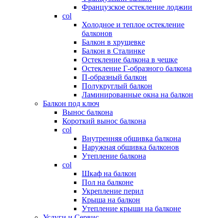
Французское остекление лоджии
col
Холодное и теплое остекление
балконов
Балкон в хрущевке
Балкон в Сталинке
Остекление балкона в чешке
Остекление Г-образного балкона
П-образный балкон
Полукруглый балкон
Ламинированные окна на балкон
Балкон под ключ
Вынос балкона
Короткий вынос балкона
col
Внутренняя обшивка балкона
Наружная обшивка балконов
Утепление балкона
col
Шкаф на балкон
Пол на балконе
Укрепление перил
Крыша на балкон
Утепление крыши на балконе
Услуги и Сервис