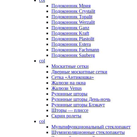
col
Подоконник Мрия
Подоконник Crystalit
Подоконник Topalit
Подоконник Werzalit
Подоконник Ganz
Подоконник Kraft
Подоконник Plastolit
Подоконник Estera
Подоконник Fachmann
Подоконник Sauberg
col
Москитные сетки
Дверные москитные сетки
Сетка «Антикошка»
Жалюзи на окна
Жалюзи Venus
Рулонные шторы
Рулонные шторы День-ночь
Рулонные шторы Блэкаут
Шторы — плиссе
Скрин ролеты
col
Мультифункциональный стеклопакет
Шумоизоляционные стеклопакеты