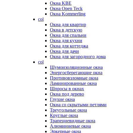
Окна KBE
Окна Open Teck
Окна Kommerling
col
Окна для квартир
Окна в детскую
Окна для спальни
Окна для кухни
Окна для коттеджа
Окна для дачи
Окна для загородного дома
col
Шумоизоляционные окна
Энергосберегающие окна
Противовзломные окна
Ламинированные окна
Шпросы в окнах
Окна под дерево
Глухие окна
Окна со скрытыми петлями
Треугольные окна
Круглые окна
Трапециевидные окна
Алюминиевые окна
Эркерные окна