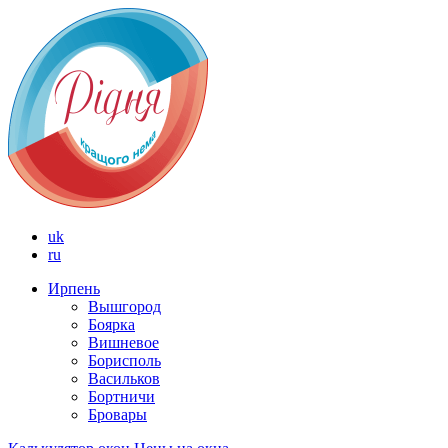
uk
ru
Ирпень
Вышгород
Боярка
Вишневое
Борисполь
Васильков
Бортничи
Бровары