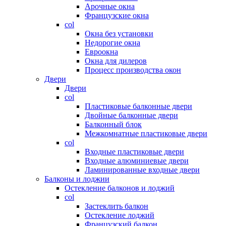
Арочные окна
Французские окна
col
Окна без установки
Недорогие окна
Евроокна
Окна для дилеров
Процесс производства окон
Двери
Двери
col
Пластиковые балконные двери
Двойные балконные двери
Балконный блок
Межкомнатные пластиковые двери
col
Входные пластиковые двери
Входные алюминиевые двери
Ламинированные входные двери
Балконы и лоджии
Остекление балконов и лоджий
col
Застеклить балкон
Остекление лоджий
Французский балкон