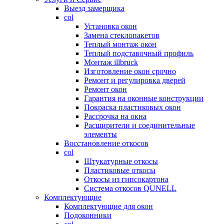
Выезд замерщика
col
Установка окон
Замена стеклопакетов
Теплый монтаж окон
Теплый подставочный профиль
Монтаж illbruck
Изготовление окон срочно
Ремонт и регулировка дверей
Ремонт окон
Гарантия на оконные конструкции
Покраска пластиковых окон
Рассрочка на окна
Расширители и соединительные
элементы
Восстановление откосов
col
Штукатурные откосы
Пластиковые откосы
Откосы из гипсокартона
Система откосов QUNELL
Комплектующие
Комплектующие для окон
Подоконники