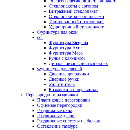
Энергосберегающий стеклопакет
Стеклопакеты с аргоном
Витражный стеклопакет
Стеклопакеты со шпросами
Тонированный стеклопакет
Ударопрочный стеклопакет
Фурнитура для окон
col
Фурнитура Siegenia
Фурнитура Axor
Фурнитура Maco
Ручка с ключиком
Детская безопасность в окнах
Фурнитура для дверей
Дверные доводчики
Дверные ручки
Уплотнитель
Козырьки и нащельники
Перегородки и раздвижки
Пластиковые перегородки
Офисные перегородки
Раздвижные окна
Раздвижные двери
Раздвижные системы на балкон
Остекление тамбура