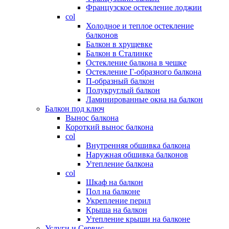
Французское остекление лоджии
col
Холодное и теплое остекление
балконов
Балкон в хрущевке
Балкон в Сталинке
Остекление балкона в чешке
Остекление Г-образного балкона
П-образный балкон
Полукруглый балкон
Ламинированные окна на балкон
Балкон под ключ
Вынос балкона
Короткий вынос балкона
col
Внутренняя обшивка балкона
Наружная обшивка балконов
Утепление балкона
col
Шкаф на балкон
Пол на балконе
Укрепление перил
Крыша на балкон
Утепление крыши на балконе
Услуги и Сервис