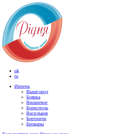
uk
ru
Ирпень
Вышгород
Боярка
Вишневое
Борисполь
Васильков
Бортничи
Бровары