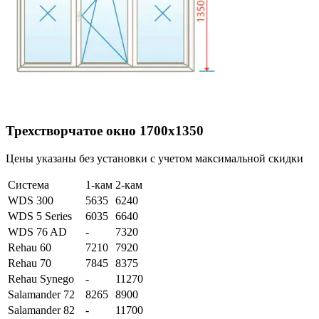
Трехстворчатое окно 1700х1350
Цены указаны без установки с учетом максимальной скидки
Система
1-кам
2-кам
WDS 300
5635
6240
WDS 5 Series
6035
6640
WDS 76 AD
-
7320
Rehau 60
7210
7920
Rehau 70
7845
8375
Rehau Synego
-
11270
Salamander 72
8265
8900
Salamander 82
-
11700