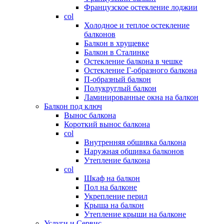
Французское остекление лоджии
col
Холодное и теплое остекление
балконов
Балкон в хрущевке
Балкон в Сталинке
Остекление балкона в чешке
Остекление Г-образного балкона
П-образный балкон
Полукруглый балкон
Ламинированные окна на балкон
Балкон под ключ
Вынос балкона
Короткий вынос балкона
col
Внутренняя обшивка балкона
Наружная обшивка балконов
Утепление балкона
col
Шкаф на балкон
Пол на балконе
Укрепление перил
Крыша на балкон
Утепление крыши на балконе
Услуги и Сервис