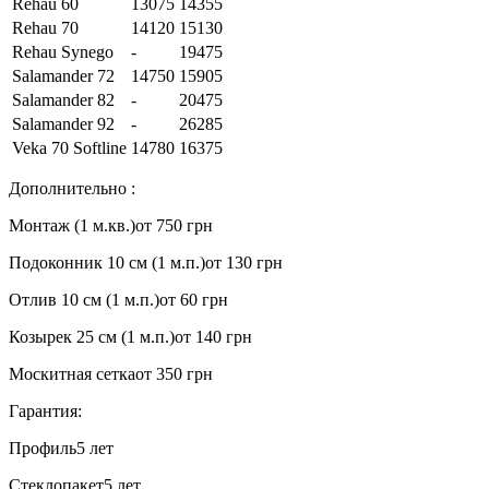
Rehau 60
13075
14355
Rehau 70
14120
15130
Rehau Synego
-
19475
Salamander 72
14750
15905
Salamander 82
-
20475
Salamander 92
-
26285
Veka 70 Softline
14780
16375
Дополнительно :
Монтаж (1 м.кв.)
от 750 грн
Подоконник 10 см (1 м.п.)
от 130 грн
Отлив 10 см (1 м.п.)
от 60 грн
Козырек 25 см (1 м.п.)
от 140 грн
Москитная сетка
от 350 грн
Гарантия:
Профиль
5 лет
Стеклопакет
5 лет