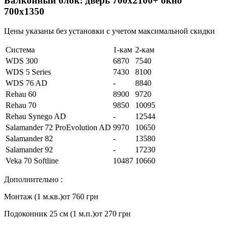
Балконный блок: дверь 700х2100+ окно
700х1350
Цены указаны без установки с учетом максимальной скидки
Система
1-кам
2-кам
WDS 300
6870
7540
WDS 5 Series
7430
8100
WDS 76 AD
-
8840
Rehau 60
8900
9720
Rehau 70
9850
10095
Rehau Synego AD
-
12544
Salamander 72 ProEvolution AD
9970
10650
Salamander 82
-
13580
Salamander 92
-
17230
Veka 70 Softline
10487
10660
Дополнительно :
Монтаж (1 м.кв.)
от 760 грн
Подоконник 25 см (1 м.п.)
от 270 грн