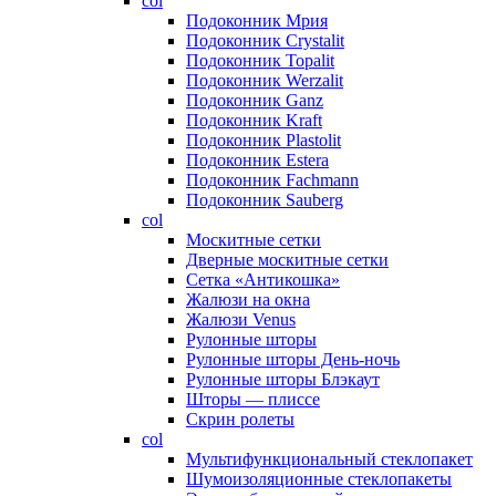
col
Подоконник Мрия
Подоконник Crystalit
Подоконник Topalit
Подоконник Werzalit
Подоконник Ganz
Подоконник Kraft
Подоконник Plastolit
Подоконник Estera
Подоконник Fachmann
Подоконник Sauberg
col
Москитные сетки
Дверные москитные сетки
Сетка «Антикошка»
Жалюзи на окна
Жалюзи Venus
Рулонные шторы
Рулонные шторы День-ночь
Рулонные шторы Блэкаут
Шторы — плиссе
Скрин ролеты
col
Мультифункциональный стеклопакет
Шумоизоляционные стеклопакеты