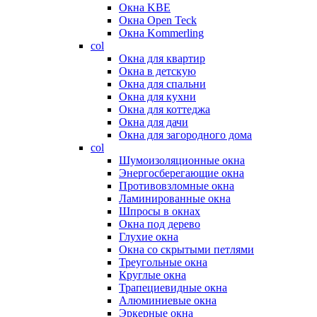
Окна KBE
Окна Open Teck
Окна Kommerling
col
Окна для квартир
Окна в детскую
Окна для спальни
Окна для кухни
Окна для коттеджа
Окна для дачи
Окна для загородного дома
col
Шумоизоляционные окна
Энергосберегающие окна
Противовзломные окна
Ламинированные окна
Шпросы в окнах
Окна под дерево
Глухие окна
Окна со скрытыми петлями
Треугольные окна
Круглые окна
Трапециевидные окна
Алюминиевые окна
Эркерные окна