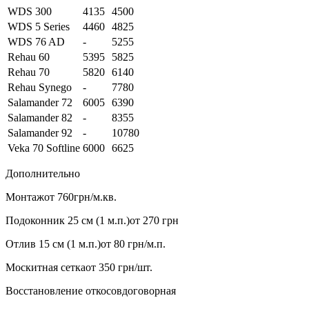
WDS 300
4135
4500
WDS 5 Series
4460
4825
WDS 76 AD
-
5255
Rehau 60
5395
5825
Rehau 70
5820
6140
Rehau Synego
-
7780
Salamander 72
6005
6390
Salamander 82
-
8355
Salamander 92
-
10780
Veka 70 Softline
6000
6625
Дополнительно
Монтаж
от 760грн/м.кв.
Подоконник 25 см (1 м.п.)
от 270 грн
Отлив 15 см (1 м.п.)
от 80 грн/м.п.
Москитная сетка
от 350 грн/шт.
Восстановление откосов
договорная