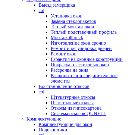
Выезд замерщика
col
Установка окон
Замена стеклопакетов
Теплый монтаж окон
Теплый подставочный профиль
Монтаж illbruck
Изготовление окон срочно
Ремонт и регулировка дверей
Ремонт окон
Гарантия на оконные конструкции
Покраска пластиковых окон
Рассрочка на окна
Расширители и соединительные
элементы
Восстановление откосов
col
Штукатурные откосы
Пластиковые откосы
Откосы из гипсокартона
Система откосов QUNELL
Комплектующие
Комплектующие для окон
Подоконники