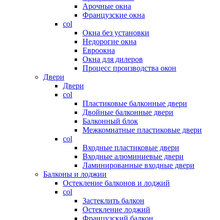
Арочные окна
Французские окна
col
Окна без установки
Недорогие окна
Евроокна
Окна для дилеров
Процесс производства окон
Двери
Двери
col
Пластиковые балконные двери
Двойные балконные двери
Балконный блок
Межкомнатные пластиковые двери
col
Входные пластиковые двери
Входные алюминиевые двери
Ламинированные входные двери
Балконы и лоджии
Остекление балконов и лоджий
col
Застеклить балкон
Остекление лоджий
Французский балкон