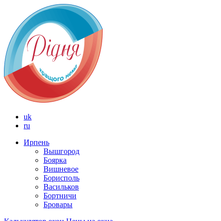
uk
ru
Ирпень
Вышгород
Боярка
Вишневое
Борисполь
Васильков
Бортничи
Бровары