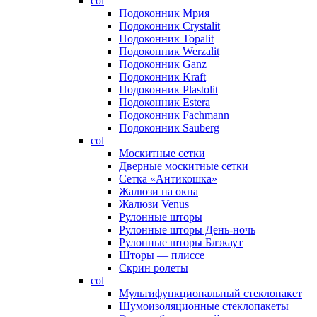
col
Подоконник Мрия
Подоконник Crystalit
Подоконник Topalit
Подоконник Werzalit
Подоконник Ganz
Подоконник Kraft
Подоконник Plastolit
Подоконник Estera
Подоконник Fachmann
Подоконник Sauberg
col
Москитные сетки
Дверные москитные сетки
Сетка «Антикошка»
Жалюзи на окна
Жалюзи Venus
Рулонные шторы
Рулонные шторы День-ночь
Рулонные шторы Блэкаут
Шторы — плиссе
Скрин ролеты
col
Мультифункциональный стеклопакет
Шумоизоляционные стеклопакеты