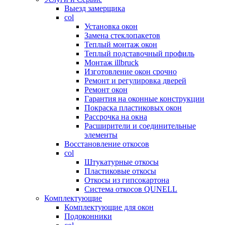
Выезд замерщика
col
Установка окон
Замена стеклопакетов
Теплый монтаж окон
Теплый подставочный профиль
Монтаж illbruck
Изготовление окон срочно
Ремонт и регулировка дверей
Ремонт окон
Гарантия на оконные конструкции
Покраска пластиковых окон
Рассрочка на окна
Расширители и соединительные
элементы
Восстановление откосов
col
Штукатурные откосы
Пластиковые откосы
Откосы из гипсокартона
Система откосов QUNELL
Комплектующие
Комплектующие для окон
Подоконники