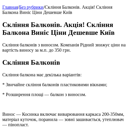
Главная
/
Без рубрики
/
Скління Балконів. Акція! Скління
Балкона Виніс Ціни Дешевше Київ
Скління Балконів. Акція! Скління
Балкона Виніс Ціни Дешевше Київ
Скління балконів з виносом. Компанія Рідний знижує ціни на
вартість виносу за м.п. до 350 грн.
Скління Балконів
Скління балкона має декілька варіантів:
* Звичайне скління балконів пластиковими вікнами;
* Розширення площі — балкон з виносом.
Винос — Косинка включає виварювання каркаса 200-350мм,
матеріал куточок, поранила — зовні зашивається, утеплювач
— пінопласт.