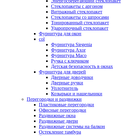
Энергосберегающий стеклопакет
Стеклопакеты с аргоном
Витражный стеклопакет
Стеклопакеты со шпросами
Тонированный стеклопакет
Ударопрочный стеклопакет
Фурнитура для окон
col
Фурнитура Siegenia
Фурнитура Axor
Фурнитура Maco
Ручка с ключиком
Детская безопасность в окнах
Фурнитура для дверей
Дверные доводчики
Дверные ручки
Уплотнитель
Козырьки и нащельники
Перегородки и раздвижки
Пластиковые перегородки
Офисные перегородки
Раздвижные окна
Раздвижные двери
Раздвижные системы на балкон
Остекление тамбура