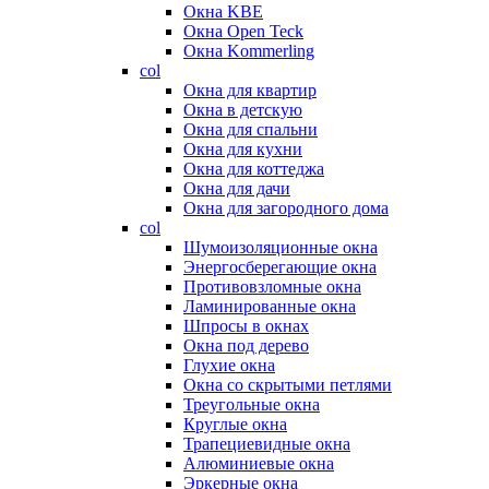
Окна KBE
Окна Open Teck
Окна Kommerling
col
Окна для квартир
Окна в детскую
Окна для спальни
Окна для кухни
Окна для коттеджа
Окна для дачи
Окна для загородного дома
col
Шумоизоляционные окна
Энергосберегающие окна
Противовзломные окна
Ламинированные окна
Шпросы в окнах
Окна под дерево
Глухие окна
Окна со скрытыми петлями
Треугольные окна
Круглые окна
Трапециевидные окна
Алюминиевые окна
Эркерные окна