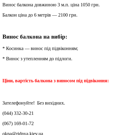
Винос балкона довжиною 3 м.п. ціна 1050 грн.
Балкон ціна до 6 метрів — 2100 грн.
Винос балкона на вибір:
* Косинка — винос під підвіконням;
* Винос з утепленням до підлоги.
Ціни, вартість балкона з виносом під підвіконня:
Зателефонуйте! Без вихідних.
(044) 332-30-21
(067) 169-01-72
okna@ridnya.kiev.ua