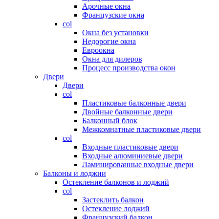
Арочные окна
Французские окна
col
Окна без установки
Недорогие окна
Евроокна
Окна для дилеров
Процесс производства окон
Двери
Двери
col
Пластиковые балконные двери
Двойные балконные двери
Балконный блок
Межкомнатные пластиковые двери
col
Входные пластиковые двери
Входные алюминиевые двери
Ламинированные входные двери
Балконы и лоджии
Остекление балконов и лоджий
col
Застеклить балкон
Остекление лоджий
Французский балкон