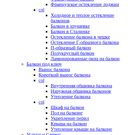
Французское остекление лоджии
col
Холодное и теплое остекление
балконов
Балкон в хрущевке
Балкон в Сталинке
Остекление балкона в чешке
Остекление Г-образного балкона
П-образный балкон
Полукруглый балкон
Ламинированные окна на балкон
Балкон под ключ
Вынос балкона
Короткий вынос балкона
col
Внутренняя обшивка балкона
Наружная обшивка балконов
Утепление балкона
col
Шкаф на балкон
Пол на балконе
Укрепление перил
Крыша на балкон
Утепление крыши на балконе
Услуги и Сервис