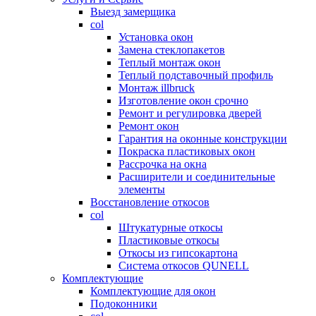
Выезд замерщика
col
Установка окон
Замена стеклопакетов
Теплый монтаж окон
Теплый подставочный профиль
Монтаж illbruck
Изготовление окон срочно
Ремонт и регулировка дверей
Ремонт окон
Гарантия на оконные конструкции
Покраска пластиковых окон
Рассрочка на окна
Расширители и соединительные
элементы
Восстановление откосов
col
Штукатурные откосы
Пластиковые откосы
Откосы из гипсокартона
Система откосов QUNELL
Комплектующие
Комплектующие для окон
Подоконники