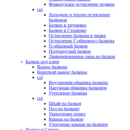
Французское остекление лоджии
col
Холодное и теплое остекление
балконов
Балкон в хрущевке
Балкон в Сталинке
Остекление балкона в чешке
Остекление Г-образного балкона
П-образный балкон
Полукруглый балкон
Ламинированные окна на балкон
Балкон под ключ
Вынос балкона
Короткий вынос балкона
col
Внутренняя обшивка балкона
Наружная обшивка балконов
Утепление балкона
col
Шкаф на балкон
Пол на балконе
Укрепление перил
Крыша на балкон
Утепление крыши на балконе
Услуги и Сервис