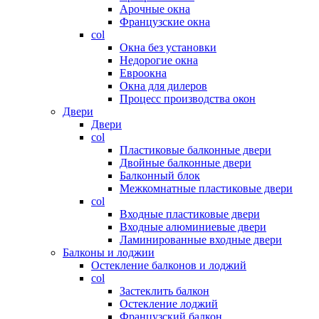
Арочные окна
Французские окна
col
Окна без установки
Недорогие окна
Евроокна
Окна для дилеров
Процесс производства окон
Двери
Двери
col
Пластиковые балконные двери
Двойные балконные двери
Балконный блок
Межкомнатные пластиковые двери
col
Входные пластиковые двери
Входные алюминиевые двери
Ламинированные входные двери
Балконы и лоджии
Остекление балконов и лоджий
col
Застеклить балкон
Остекление лоджий
Французский балкон