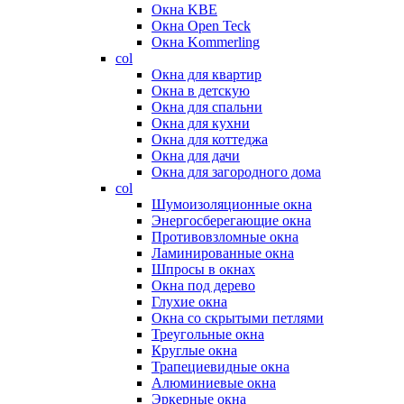
Окна KBE
Окна Open Teck
Окна Kommerling
col
Окна для квартир
Окна в детскую
Окна для спальни
Окна для кухни
Окна для коттеджа
Окна для дачи
Окна для загородного дома
col
Шумоизоляционные окна
Энергосберегающие окна
Противовзломные окна
Ламинированные окна
Шпросы в окнах
Окна под дерево
Глухие окна
Окна со скрытыми петлями
Треугольные окна
Круглые окна
Трапециевидные окна
Алюминиевые окна
Эркерные окна