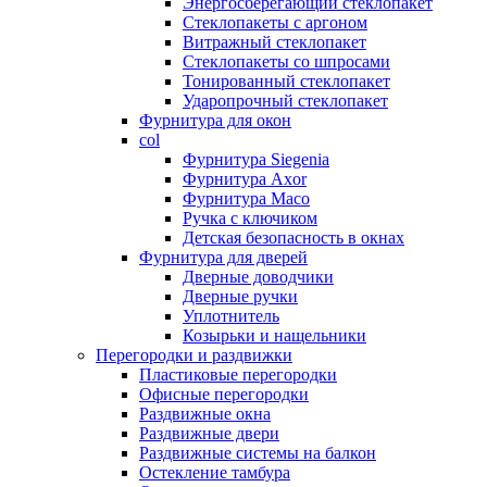
Энергосберегающий стеклопакет
Стеклопакеты с аргоном
Витражный стеклопакет
Стеклопакеты со шпросами
Тонированный стеклопакет
Ударопрочный стеклопакет
Фурнитура для окон
col
Фурнитура Siegenia
Фурнитура Axor
Фурнитура Maco
Ручка с ключиком
Детская безопасность в окнах
Фурнитура для дверей
Дверные доводчики
Дверные ручки
Уплотнитель
Козырьки и нащельники
Перегородки и раздвижки
Пластиковые перегородки
Офисные перегородки
Раздвижные окна
Раздвижные двери
Раздвижные системы на балкон
Остекление тамбура