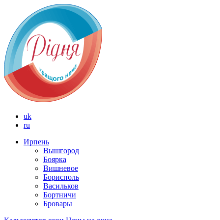
uk
ru
Ирпень
Вышгород
Боярка
Вишневое
Борисполь
Васильков
Бортничи
Бровары