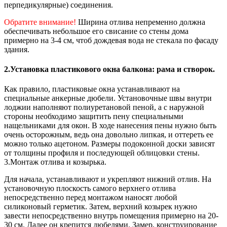
перпедикулярные) соединения.
Обратите внимание!
Ширина отлива непременно должна
обеспечивать небольшое его свисание со стены дома
примерно на 3-4 см, чтоб дождевая вода не стекала по фасаду
здания.
2.Установка пластикового окна балкона: рама и створок.
Как правило, пластиковые окна устанавливают на
специальные анкерные дюбели. Установочные швы внутри
лоджии наполняют полиуретановой пеной, а с наружной
стороны необходимо защитить пену специальными
нащельниками для окон. В ходе нанесения пены нужно быть
очень осторожным, ведь она довольно липкая, и оттереть ее
можно только ацетоном. Размеры подоконной доски зависят
от толщины профиля и последующей облицовки стены.
3.Монтаж отлива и козырька.
Для начала, устанавливают и укрепляют нижний отлив. На
установочную плоскость самого верхнего отлива
непосредственно перед монтажом наносят любой
силиконовый герметик. Затем, верхний козырек нужно
завести непосредственно внутрь помещения примерно на 20-
30 см. Далее он крепится дюбелями. Замер, конструирование