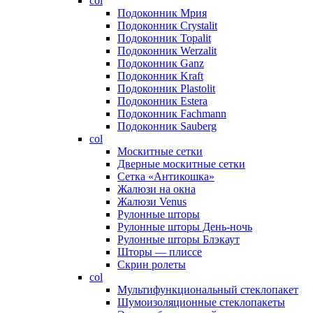
col
Подоконник Мрия
Подоконник Crystalit
Подоконник Topalit
Подоконник Werzalit
Подоконник Ganz
Подоконник Kraft
Подоконник Plastolit
Подоконник Estera
Подоконник Fachmann
Подоконник Sauberg
col
Москитные сетки
Дверные москитные сетки
Сетка «Антикошка»
Жалюзи на окна
Жалюзи Venus
Рулонные шторы
Рулонные шторы День-ночь
Рулонные шторы Блэкаут
Шторы — плиссе
Скрин ролеты
col
Мультифункциональный стеклопакет
Шумоизоляционные стеклопакеты