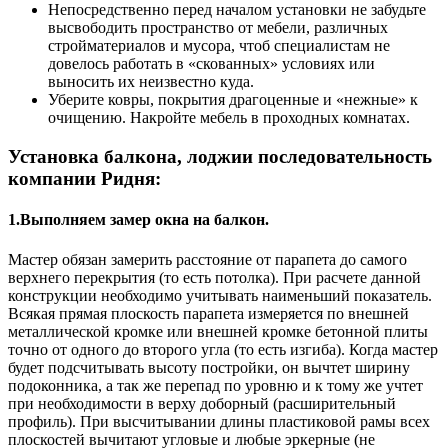
Непосредственно перед началом установки не забудьте
высвободить пространство от мебели, различных
стройматериалов и мусора, чтоб специалистам не
довелось работать в «скованных» условиях или
выносить их неизвестно куда.
Уберите ковры, покрытия драгоценные и «нежные» к
очищению. Накройте мебель в проходных комнатах.
Установка балкона, лоджии последовательность
компании Ридня:
1.Выполняем замер окна на балкон.
Мастер обязан замерить расстояние от парапета до самого
верхнего перекрытия (то есть потолка). При расчете данной
конструкции необходимо учитывать наименьший показатель.
Всякая прямая плоскость парапета измеряется по внешней
металлической кромке или внешней кромке бетонной плиты
точно от одного до второго угла (то есть изгиба). Когда мастер
будет подсчитывать высоту постройки, он вычтет ширину
подоконника, а так же перепад по уровню и к тому же учтет
при необходимости в верху доборный (расширительный
профиль). При высчитывании длины пластиковой рамы всех
плоскостей вычитают угловые и любые эркерные (не