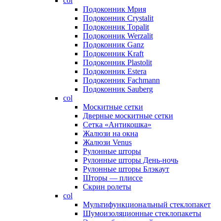
col
Подоконник Мрия
Подоконник Crystalit
Подоконник Topalit
Подоконник Werzalit
Подоконник Ganz
Подоконник Kraft
Подоконник Plastolit
Подоконник Estera
Подоконник Fachmann
Подоконник Sauberg
col
Москитные сетки
Дверные москитные сетки
Сетка «Антикошка»
Жалюзи на окна
Жалюзи Venus
Рулонные шторы
Рулонные шторы День-ночь
Рулонные шторы Блэкаут
Шторы — плиссе
Скрин ролеты
col
Мультифункциональный стеклопакет
Шумоизоляционные стеклопакеты