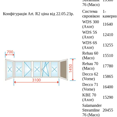
76 (Maco)
Система
1-
Конфігурація Art. R2 ціна від 22.05.23р.
євровікон
камерн
WDS 300
11640
(Axor)
WDS 5S
12410
(Axor)
WDS 6S
13255
(Axor)
Rehau 60
15510
(Maco)
Rehau 70
17780
(Maco)
Decco 62
15865
(Vorne)
Decco 71
16400
(Vorne)
KBE 70
15290
(Axor)
Salamander
Streamline
20455
76 (Maco)