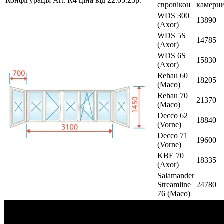
Конфігурація Art. R4 ціна від 22.05.23р.
євровікон
камерн
WDS 300
13890
(Axor)
WDS 5S
14785
(Axor)
WDS 6S
15830
(Axor)
Rehau 60
18205
(Maco)
Rehau 70
21370
(Maco)
Decco 62
18840
(Vorne)
Decco 71
19600
(Vorne)
KBE 70
18335
(Axor)
Salamander
Streamline
24780
76 (Maco)