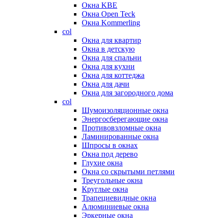
Окна KBE
Окна Open Teck
Окна Kommerling
col
Окна для квартир
Окна в детскую
Окна для спальни
Окна для кухни
Окна для коттеджа
Окна для дачи
Окна для загородного дома
col
Шумоизоляционные окна
Энергосберегающие окна
Противовзломные окна
Ламинированные окна
Шпросы в окнах
Окна под дерево
Глухие окна
Окна со скрытыми петлями
Треугольные окна
Круглые окна
Трапециевидные окна
Алюминиевые окна
Эркерные окна