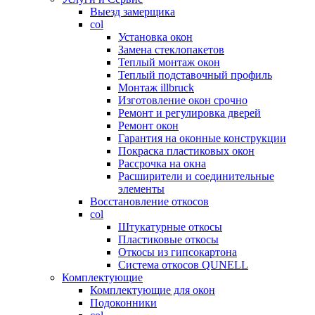
Выезд замерщика
col
Установка окон
Замена стеклопакетов
Теплый монтаж окон
Теплый подставочный профиль
Монтаж illbruck
Изготовление окон срочно
Ремонт и регулировка дверей
Ремонт окон
Гарантия на оконные конструкции
Покраска пластиковых окон
Рассрочка на окна
Расширители и соединительные
элементы
Восстановление откосов
col
Штукатурные откосы
Пластиковые откосы
Откосы из гипсокартона
Система откосов QUNELL
Комплектующие
Комплектующие для окон
Подоконники