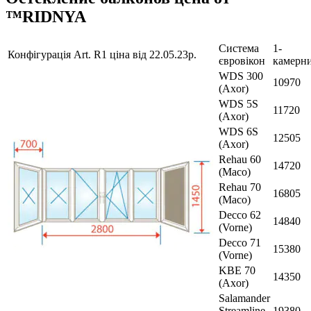
™RIDNYA
Система
1-
Конфігурація Art. R1 ціна від 22.05.23р.
євровікон
камерн
WDS 300
10970
(Axor)
WDS 5S
11720
(Axor)
WDS 6S
12505
(Axor)
Rehau 60
14720
(Maco)
Rehau 70
16805
(Maco)
Decco 62
14840
(Vorne)
Decco 71
15380
(Vorne)
KBE 70
14350
(Axor)
Salamander
Streamline
19380