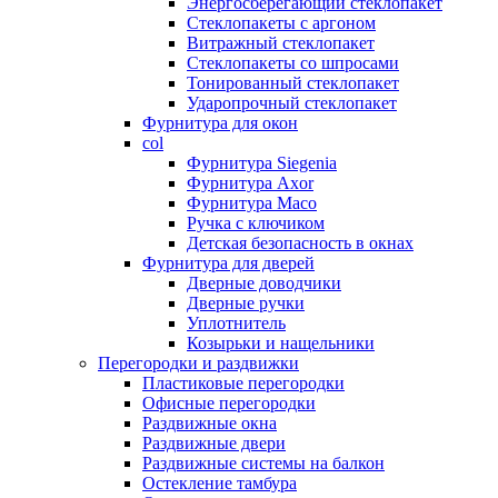
Энергосберегающий стеклопакет
Стеклопакеты с аргоном
Витражный стеклопакет
Стеклопакеты со шпросами
Тонированный стеклопакет
Ударопрочный стеклопакет
Фурнитура для окон
col
Фурнитура Siegenia
Фурнитура Axor
Фурнитура Maco
Ручка с ключиком
Детская безопасность в окнах
Фурнитура для дверей
Дверные доводчики
Дверные ручки
Уплотнитель
Козырьки и нащельники
Перегородки и раздвижки
Пластиковые перегородки
Офисные перегородки
Раздвижные окна
Раздвижные двери
Раздвижные системы на балкон
Остекление тамбура