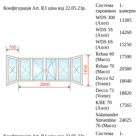
Система
1-
Конфігурація Art. R3 ціна від 22.05.23р.
євровікон
камерн
WDS 300
13385
(Axor)
WDS 5S
14260
(Axor)
WDS 6S
15250
(Axor)
Rehau 60
17590
(Maco)
Rehau 70
20580
(Maco)
Decco 62
18040
(Vorne)
Decco 71
18820
(Vorne)
KBE 70
17565
(Axor)
Salamander
Streamline
24025
76 (Maco)
Система
1-