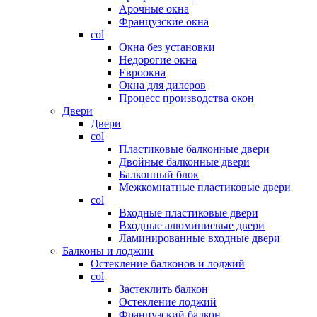
Арочные окна
Французские окна
col
Окна без установки
Недорогие окна
Евроокна
Окна для дилеров
Процесс производства окон
Двери
Двери
col
Пластиковые балконные двери
Двойные балконные двери
Балконный блок
Межкомнатные пластиковые двери
col
Входные пластиковые двери
Входные алюминиевые двери
Ламинированные входные двери
Балконы и лоджии
Остекление балконов и лоджий
col
Застеклить балкон
Остекление лоджий
Французский балкон