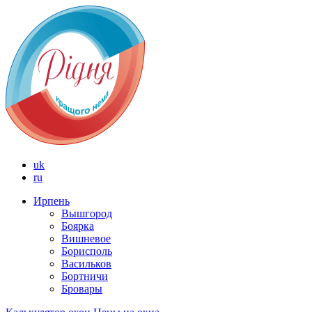
uk
ru
Ирпень
Вышгород
Боярка
Вишневое
Борисполь
Васильков
Бортничи
Бровары