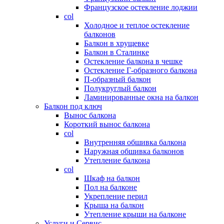
Французское остекление лоджии
col
Холодное и теплое остекление
балконов
Балкон в хрущевке
Балкон в Сталинке
Остекление балкона в чешке
Остекление Г-образного балкона
П-образный балкон
Полукруглый балкон
Ламинированные окна на балкон
Балкон под ключ
Вынос балкона
Короткий вынос балкона
col
Внутренняя обшивка балкона
Наружная обшивка балконов
Утепление балкона
col
Шкаф на балкон
Пол на балконе
Укрепление перил
Крыша на балкон
Утепление крыши на балконе
Услуги и Сервис