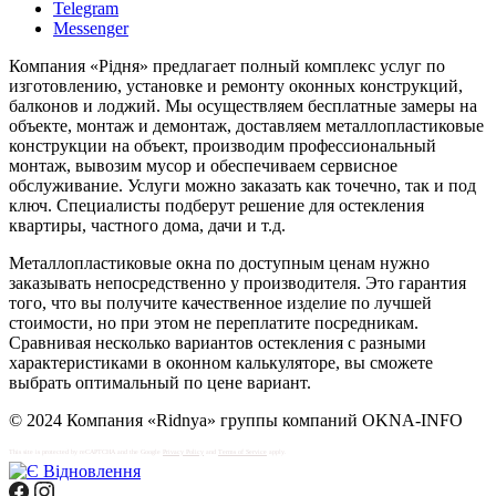
Telegram
Messenger
Компания «Рідня» предлагает полный комплекс услуг по
изготовлению, установке и ремонту оконных конструкций,
балконов и лоджий. Мы осуществляем бесплатные замеры на
объекте, монтаж и демонтаж, доставляем металлопластиковые
конструкции на объект, производим профессиональный
монтаж, вывозим мусор и обеспечиваем сервисное
обслуживание. Услуги можно заказать как точечно, так и под
ключ. Специалисты подберут решение для остекления
квартиры, частного дома, дачи и т.д.
Металлопластиковые окна по доступным ценам нужно
заказывать непосредственно у производителя. Это гарантия
того, что вы получите качественное изделие по лучшей
стоимости, но при этом не переплатите посредникам.
Сравнивая несколько вариантов остекления с разными
характеристиками в оконном калькуляторе, вы сможете
выбрать оптимальный по цене вариант.
© 2024 Компания «Ridnya» группы компаний OKNA-INFO
This site is protected by reCAPTCHA and the Google
Privacy Policy
and
Terms of Service
apply.