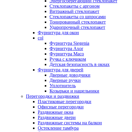
Энергосберегающий стеклопакет
Стеклопакеты с аргоном
Витражный стеклопакет
Стеклопакеты со шпросами
Тонированный стеклопакет
Ударопрочный стеклопакет
Фурнитура для окон
col
Фурнитура Siegenia
Фурнитура Axor
Фурнитура Maco
Ручка с ключиком
Детская безопасность в окнах
Фурнитура для дверей
Дверные доводчики
Дверные ручки
Уплотнитель
Козырьки и нащельники
Перегородки и раздвижки
Пластиковые перегородки
Офисные перегородки
Раздвижные окна
Раздвижные двери
Раздвижные системы на балкон
Остекление тамбура