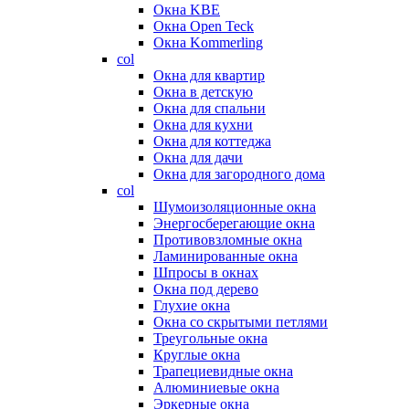
Окна KBE
Окна Open Teck
Окна Kommerling
col
Окна для квартир
Окна в детскую
Окна для спальни
Окна для кухни
Окна для коттеджа
Окна для дачи
Окна для загородного дома
col
Шумоизоляционные окна
Энергосберегающие окна
Противовзломные окна
Ламинированные окна
Шпросы в окнах
Окна под дерево
Глухие окна
Окна со скрытыми петлями
Треугольные окна
Круглые окна
Трапециевидные окна
Алюминиевые окна
Эркерные окна