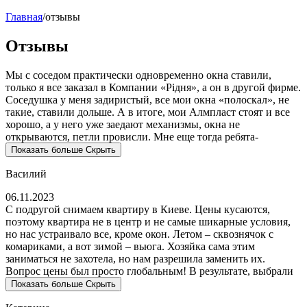
Главная
/
отзывы
Отзывы
Мы с соседом практически одновременно окна ставили,
только я все заказал в Компании «Рідня», а он в другой фирме.
Соседушка у меня задиристый, все мои окна «полоскал», не
такие, ставили дольше. А в итоге, мои Алмпласт стоят и все
хорошо, а у него уже заедают механизмы, окна не
открываются, петли провисли. Мне еще тогда ребята-
монтажники Саня и Виктор сказали, что само окно – это
Показать больше
Скрыть
половина хорошей работы всей конструкции, а вторая
половина зависит от установки. Пусть ставили на час-два
Василий
дольше, зато работают!
06.11.2023
С подругой снимаем квартиру в Киеве. Цены кусаются,
поэтому квартира не в центр и не самые шикарные условия,
но нас устраивало все, кроме окон. Летом – сквознячок с
комариками, а вот зимой – вьюга. Хозяйка сама этим
заниматься не захотела, но нам разрешила заменить их.
Вопрос цены был просто глобальным! В результате, выбрали
окна Rehau 70 в компании «Рідня»: скидка за онлайн заказ,
Показать больше
Скрыть
как студентам и бесплатна доставка и установкой – что может