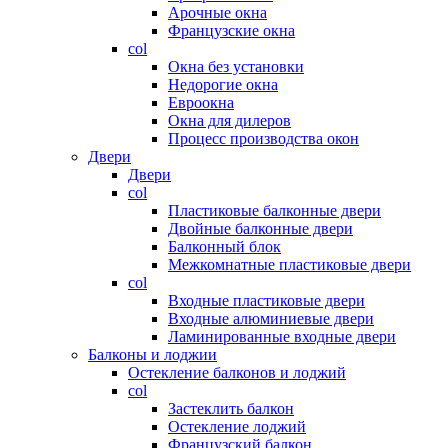
Арочные окна
Французские окна
col
Окна без установки
Недорогие окна
Евроокна
Окна для дилеров
Процесс производства окон
Двери
Двери
col
Пластиковые балконные двери
Двойные балконные двери
Балконный блок
Межкомнатные пластиковые двери
col
Входные пластиковые двери
Входные алюминиевые двери
Ламинированные входные двери
Балконы и лоджии
Остекление балконов и лоджий
col
Застеклить балкон
Остекление лоджий
Французский балкон