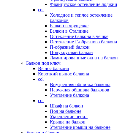
Французское остекление лоджии
col
Холодное и теплое остекление
балконов
Балкон в хрущевке
Балкон в Сталинке
Остекление балкона в чешке
Остекление Г-образного балкона
П-образный балкон
Полукруглый балкон
Ламинированные окна на балкон
Балкон под ключ
Вынос балкона
Короткий вынос балкона
col
Внутренняя обшивка балкона
Наружная обшивка балконов
Утепление балкона
col
Шкаф на балкон
Пол на балконе
Укрепление перил
Крыша на балкон
Утепление крыши на балконе
Услуги и Сервис