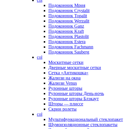
col
Подоконник Мрия
Подоконник Crystalit
Подоконник Topalit
Подоконник Werzalit
Подоконник Ganz
Подоконник Kraft
Подоконник Plastolit
Подоконник Estera
Подоконник Fachmann
Подоконник Sauberg
col
Москитные сетки
Дверные москитные сетки
Сетка «Антикошка»
Жалюзи на окна
Жалюзи Venus
Рулонные шторы
Рулонные шторы День-ночь
Рулонные шторы Блэкаут
Шторы — плиссе
Скрин ролеты
col
Мультифункциональный стеклопакет
Шумоизоляционные стеклопакеты