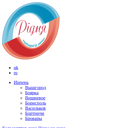
uk
ru
Ирпень
Вышгород
Боярка
Вишневое
Борисполь
Васильков
Бортничи
Бровары