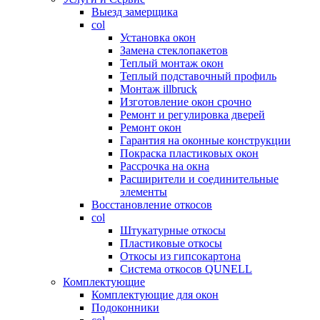
Выезд замерщика
col
Установка окон
Замена стеклопакетов
Теплый монтаж окон
Теплый подставочный профиль
Монтаж illbruck
Изготовление окон срочно
Ремонт и регулировка дверей
Ремонт окон
Гарантия на оконные конструкции
Покраска пластиковых окон
Рассрочка на окна
Расширители и соединительные
элементы
Восстановление откосов
col
Штукатурные откосы
Пластиковые откосы
Откосы из гипсокартона
Система откосов QUNELL
Комплектующие
Комплектующие для окон
Подоконники