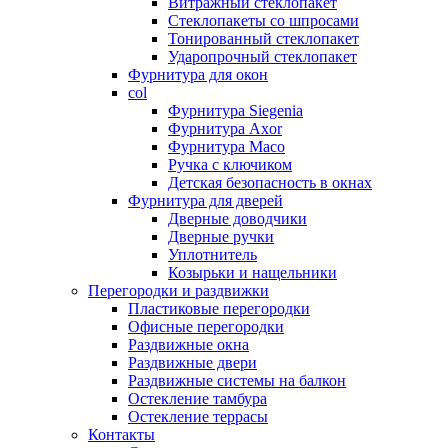
Витражный стеклопакет
Стеклопакеты со шпросами
Тонированный стеклопакет
Ударопрочный стеклопакет
Фурнитура для окон
col
Фурнитура Siegenia
Фурнитура Axor
Фурнитура Maco
Ручка с ключиком
Детская безопасность в окнах
Фурнитура для дверей
Дверные доводчики
Дверные ручки
Уплотнитель
Козырьки и нащельники
Перегородки и раздвижки
Пластиковые перегородки
Офисные перегородки
Раздвижные окна
Раздвижные двери
Раздвижные системы на балкон
Остекление тамбура
Остекление террасы
Контакты