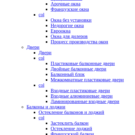
Арочные окна
Французские окна
col
Окна без установки
Недорогие окна
Евроокна
Окна для дилеров
Процесс производства окон
Двери
Двери
col
Пластиковые балконные двери
Двойные балконные двери
Балконный блок
Межкомнатные пластиковые двери
col
Входные пластиковые двери
Входные алюминиевые двери
Ламинированные входные двери
Балконы и лоджии
Остекление балконов и лоджий
col
Застеклить балкон
Остекление лоджий
Французский балкон