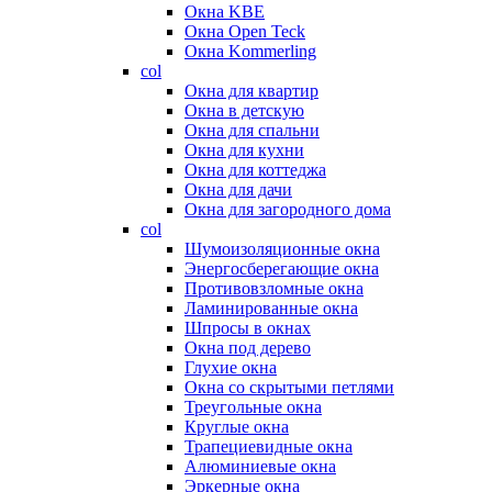
Окна KBE
Окна Open Teck
Окна Kommerling
col
Окна для квартир
Окна в детскую
Окна для спальни
Окна для кухни
Окна для коттеджа
Окна для дачи
Окна для загородного дома
col
Шумоизоляционные окна
Энергосберегающие окна
Противовзломные окна
Ламинированные окна
Шпросы в окнах
Окна под дерево
Глухие окна
Окна со скрытыми петлями
Треугольные окна
Круглые окна
Трапециевидные окна
Алюминиевые окна
Эркерные окна