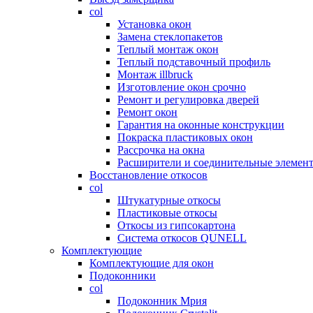
col
Установка окон
Замена стеклопакетов
Теплый монтаж окон
Теплый подставочный профиль
Монтаж illbruck
Изготовление окон срочно
Ремонт и регулировка дверей
Ремонт окон
Гарантия на оконные конструкции
Покраска пластиковых окон
Рассрочка на окна
Расширители и соединительные элемен
Восстановление откосов
col
Штукатурные откосы
Пластиковые откосы
Откосы из гипсокартона
Система откосов QUNELL
Комплектующие
Комплектующие для окон
Подоконники
col
Подоконник Мрия