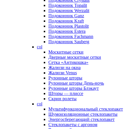
Подоконник Crystalit
Подоконник Topalit
Подоконник Werzalit
Подоконник Ganz
Подоконник Kraft
Подоконник Plastolit
Подоконник Estera
Подоконник Fachmann
Подоконник Sauberg
col
Москитные сетки
Дверные москитные сетки
Сетка «Антикошка»
Жалюзи на окна
Жалюзи Venus
Рулонные шторы
Рулонные шторы День-ночь
Рулонные шторы Блэкаут
Шторы — плиссе
Скрин ролеты
col
Мультифункциональный стеклопакет
Шумоизоляционные стеклопакеты
Энергосберегающий стеклопакет
Стеклопакеты с аргоном