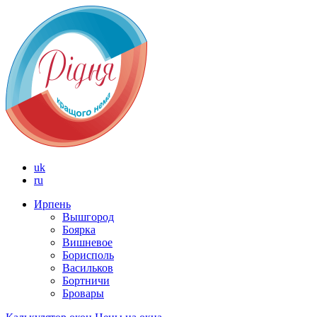
uk
ru
Ирпень
Вышгород
Боярка
Вишневое
Борисполь
Васильков
Бортничи
Бровары