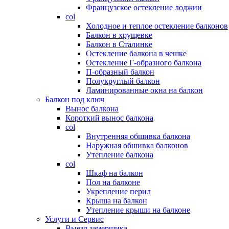
Французское остекление лоджии
col
Холодное и теплое остекление балконов
Балкон в хрущевке
Балкон в Сталинке
Остекление балкона в чешке
Остекление Г-образного балкона
П-образный балкон
Полукруглый балкон
Ламинированные окна на балкон
Балкон под ключ
Вынос балкона
Короткий вынос балкона
col
Внутренняя обшивка балкона
Наружная обшивка балконов
Утепление балкона
col
Шкаф на балкон
Пол на балконе
Укрепление перил
Крыша на балкон
Утепление крыши на балконе
Услуги и Сервис
Выезд замерщика