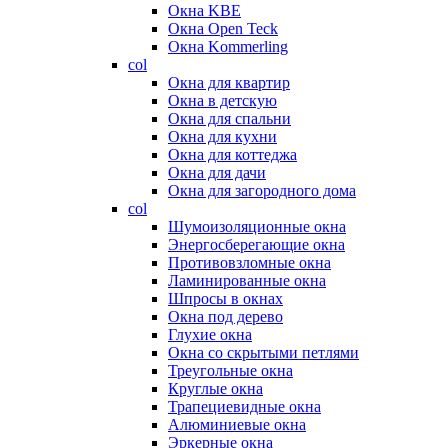
Окна KBE
Окна Open Teck
Окна Kommerling
col
Окна для квартир
Окна в детскую
Окна для спальни
Окна для кухни
Окна для коттеджа
Окна для дачи
Окна для загородного дома
col
Шумоизоляционные окна
Энергосберегающие окна
Противовзломные окна
Ламинированные окна
Шпросы в окнах
Окна под дерево
Глухие окна
Окна со скрытыми петлями
Треугольные окна
Круглые окна
Трапециевидные окна
Алюминиевые окна
Эркерные окна