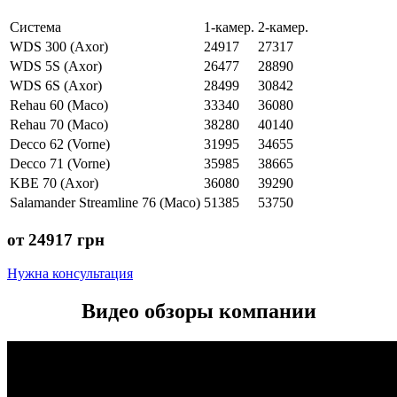
Система
1-камер.
2-камер.
WDS 300 (Axor)
24917
27317
WDS 5S (Axor)
26477
28890
WDS 6S (Axor)
28499
30842
Rehau 60 (Maco)
33340
36080
Rehau 70 (Maco)
38280
40140
Decco 62 (Vorne)
31995
34655
Decco 71 (Vorne)
35985
38665
KBE 70 (Axor)
36080
39290
Salamander Streamline 76 (Maco)
51385
53750
от 24917 грн
Нужна консультация
Видео обзоры компании