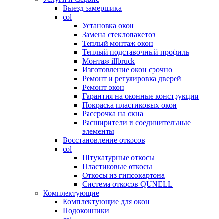
Выезд замерщика
col
Установка окон
Замена стеклопакетов
Теплый монтаж окон
Теплый подставочный профиль
Монтаж illbruck
Изготовление окон срочно
Ремонт и регулировка дверей
Ремонт окон
Гарантия на оконные конструкции
Покраска пластиковых окон
Рассрочка на окна
Расширители и соединительные
элементы
Восстановление откосов
col
Штукатурные откосы
Пластиковые откосы
Откосы из гипсокартона
Система откосов QUNELL
Комплектующие
Комплектующие для окон
Подоконники