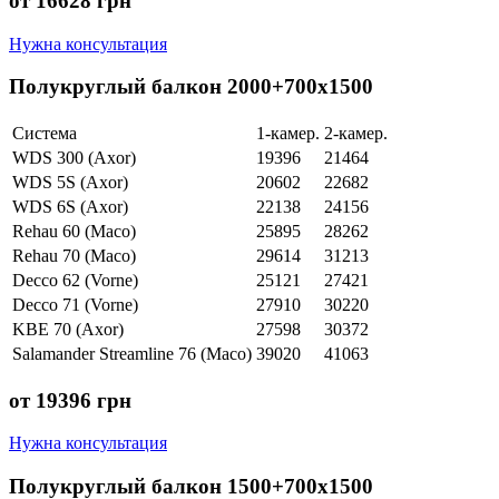
от 16628 грн
Нужна консультация
Полукруглый балкон 2000+700х1500
Система
1-камер.
2-камер.
WDS 300 (Axor)
19396
21464
WDS 5S (Axor)
20602
22682
WDS 6S (Axor)
22138
24156
Rehau 60 (Maco)
25895
28262
Rehau 70 (Maco)
29614
31213
Decco 62 (Vorne)
25121
27421
Decco 71 (Vorne)
27910
30220
KBE 70 (Axor)
27598
30372
Salamander Streamline 76 (Maco)
39020
41063
от 19396 грн
Нужна консультация
Полукруглый балкон 1500+700х1500