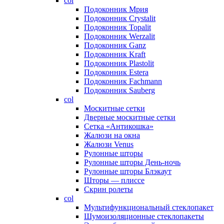
col
Подоконник Мрия
Подоконник Crystalit
Подоконник Topalit
Подоконник Werzalit
Подоконник Ganz
Подоконник Kraft
Подоконник Plastolit
Подоконник Estera
Подоконник Fachmann
Подоконник Sauberg
col
Москитные сетки
Дверные москитные сетки
Сетка «Антикошка»
Жалюзи на окна
Жалюзи Venus
Рулонные шторы
Рулонные шторы День-ночь
Рулонные шторы Блэкаут
Шторы — плиссе
Скрин ролеты
col
Мультифункциональный стеклопакет
Шумоизоляционные стеклопакеты