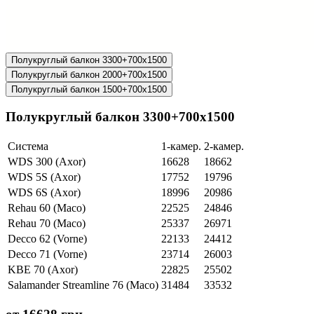
Полукруглый балкон 3300+700х1500
Полукруглый балкон 2000+700х1500
Полукруглый балкон 1500+700х1500
Полукруглый балкон 3300+700х1500
Система
1-камер.
2-камер.
WDS 300 (Axor)
16628
18662
WDS 5S (Axor)
17752
19796
WDS 6S (Axor)
18996
20986
Rehau 60 (Maco)
22525
24846
Rehau 70 (Maco)
25337
26971
Decco 62 (Vorne)
22133
24412
Decco 71 (Vorne)
23714
26003
KBE 70 (Axor)
22825
25502
Salamander Streamline 76 (Maco)
31484
33532