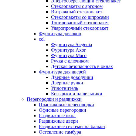
Энергосберегающий стеклопакет
Стеклопакеты с аргоном
Витражный стеклопакет
Стеклопакеты со шпросами
Тонированный стеклопакет
Ударопрочный стеклопакет
Фурнитура для окон
col
Фурнитура Siegenia
Фурнитура Axor
Фурнитура Maco
Ручка с ключиком
Детская безопасность в окнах
Фурнитура для дверей
Дверные доводчики
Дверные ручки
Уплотнитель
Козырьки и нащельники
Перегородки и раздвижки
Пластиковые перегородки
Офисные перегородки
Раздвижные окна
Раздвижные двери
Раздвижные системы на балкон
Остекление тамбура