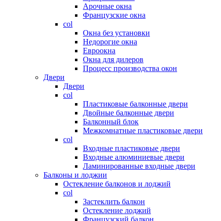
Арочные окна
Французские окна
col
Окна без установки
Недорогие окна
Евроокна
Окна для дилеров
Процесс производства окон
Двери
Двери
col
Пластиковые балконные двери
Двойные балконные двери
Балконный блок
Межкомнатные пластиковые двери
col
Входные пластиковые двери
Входные алюминиевые двери
Ламинированные входные двери
Балконы и лоджии
Остекление балконов и лоджий
col
Застеклить балкон
Остекление лоджий
Французский балкон