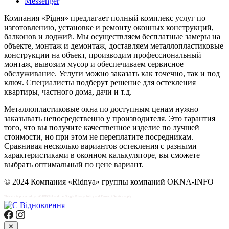
Messenger
Компания «Рідня» предлагает полный комплекс услуг по
изготовлению, установке и ремонту оконных конструкций,
балконов и лоджий. Мы осуществляем бесплатные замеры на
объекте, монтаж и демонтаж, доставляем металлопластиковые
конструкции на объект, производим профессиональный
монтаж, вывозим мусор и обеспечиваем сервисное
обслуживание. Услуги можно заказать как точечно, так и под
ключ. Специалисты подберут решение для остекления
квартиры, частного дома, дачи и т.д.
Металлопластиковые окна по доступным ценам нужно
заказывать непосредственно у производителя. Это гарантия
того, что вы получите качественное изделие по лучшей
стоимости, но при этом не переплатите посредникам.
Сравнивая несколько вариантов остекления с разными
характеристиками в оконном калькуляторе, вы сможете
выбрать оптимальный по цене вариант.
© 2024 Компания «Ridnya» группы компаний OKNA-INFO
This site is protected by reCAPTCHA and the Google
Privacy Policy
and
Terms of Service
apply.
✕