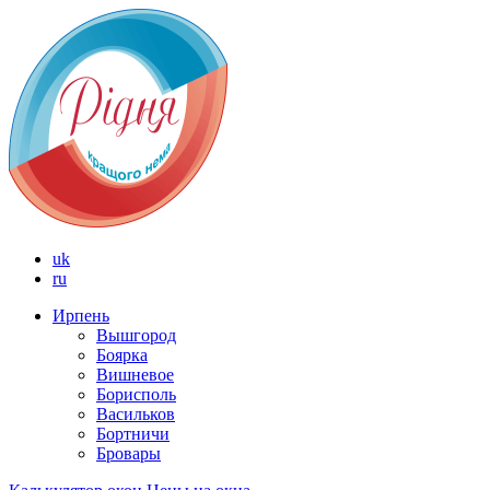
uk
ru
Ирпень
Вышгород
Боярка
Вишневое
Борисполь
Васильков
Бортничи
Бровары