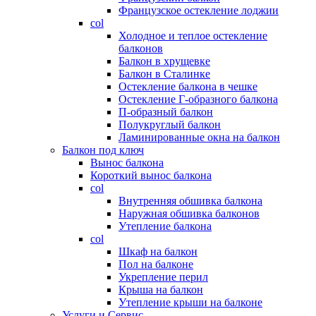
Французское остекление лоджии
col
Холодное и теплое остекление
балконов
Балкон в хрущевке
Балкон в Сталинке
Остекление балкона в чешке
Остекление Г-образного балкона
П-образный балкон
Полукруглый балкон
Ламинированные окна на балкон
Балкон под ключ
Вынос балкона
Короткий вынос балкона
col
Внутренняя обшивка балкона
Наружная обшивка балконов
Утепление балкона
col
Шкаф на балкон
Пол на балконе
Укрепление перил
Крыша на балкон
Утепление крыши на балконе
Услуги и Сервис