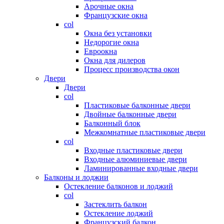
Арочные окна
Французские окна
col
Окна без установки
Недорогие окна
Евроокна
Окна для дилеров
Процесс производства окон
Двери
Двери
col
Пластиковые балконные двери
Двойные балконные двери
Балконный блок
Межкомнатные пластиковые двери
col
Входные пластиковые двери
Входные алюминиевые двери
Ламинированные входные двери
Балконы и лоджии
Остекление балконов и лоджий
col
Застеклить балкон
Остекление лоджий
Французский балкон