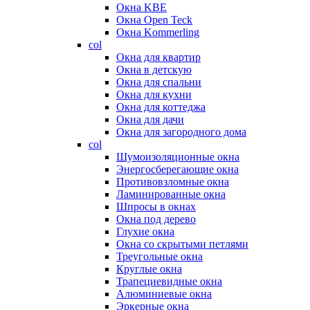
Окна KBE
Окна Open Teck
Окна Kommerling
col
Окна для квартир
Окна в детскую
Окна для спальни
Окна для кухни
Окна для коттеджа
Окна для дачи
Окна для загородного дома
col
Шумоизоляционные окна
Энергосберегающие окна
Противовзломные окна
Ламинированные окна
Шпросы в окнах
Окна под дерево
Глухие окна
Окна со скрытыми петлями
Треугольные окна
Круглые окна
Трапециевидные окна
Алюминиевые окна
Эркерные окна