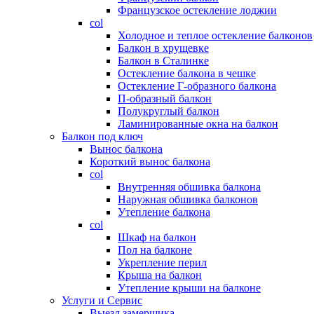
Французское остекление лоджии
col
Холодное и теплое остекление балконов
Балкон в хрущевке
Балкон в Сталинке
Остекление балкона в чешке
Остекление Г-образного балкона
П-образный балкон
Полукруглый балкон
Ламинированные окна на балкон
Балкон под ключ
Вынос балкона
Короткий вынос балкона
col
Внутренняя обшивка балкона
Наружная обшивка балконов
Утепление балкона
col
Шкаф на балкон
Пол на балконе
Укрепление перил
Крыша на балкон
Утепление крыши на балконе
Услуги и Сервис
Выезд замерщика