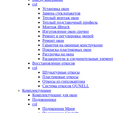
col
Установка окон
Замена стеклопакетов
Теплый монтаж окон
Теплый подставочный профиль
Монтаж illbruck
Изготовление окон срочно
Ремонт и регулировка дверей
Ремонт окон
Гарантия на оконные конструкции
Покраска пластиковых окон
Рассрочка на окна
Расширители и соединительные элемен
Восстановление откосов
col
Штукатурные откосы
Пластиковые откосы
Откосы из гипсокартона
Система откосов QUNELL
Комплектующие
Комплектующие для окон
Подоконники
col
Подоконник Мрия