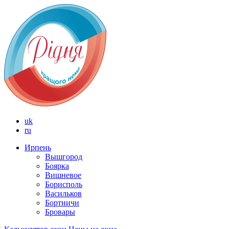
uk
ru
Ирпень
Вышгород
Боярка
Вишневое
Борисполь
Васильков
Бортничи
Бровары