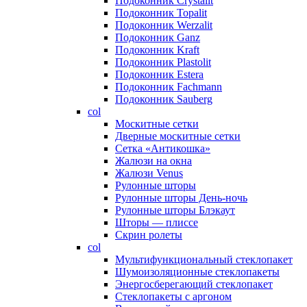
Подоконник Crystalit
Подоконник Topalit
Подоконник Werzalit
Подоконник Ganz
Подоконник Kraft
Подоконник Plastolit
Подоконник Estera
Подоконник Fachmann
Подоконник Sauberg
col
Москитные сетки
Дверные москитные сетки
Сетка «Антикошка»
Жалюзи на окна
Жалюзи Venus
Рулонные шторы
Рулонные шторы День-ночь
Рулонные шторы Блэкаут
Шторы — плиссе
Скрин ролеты
col
Мультифункциональный стеклопакет
Шумоизоляционные стеклопакеты
Энергосберегающий стеклопакет
Стеклопакеты с аргоном