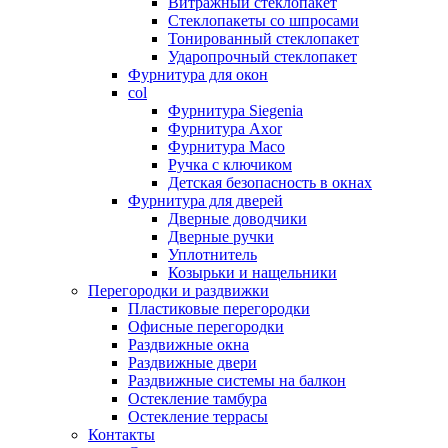
Витражный стеклопакет
Стеклопакеты со шпросами
Тонированный стеклопакет
Ударопрочный стеклопакет
Фурнитура для окон
col
Фурнитура Siegenia
Фурнитура Axor
Фурнитура Maco
Ручка с ключиком
Детская безопасность в окнах
Фурнитура для дверей
Дверные доводчики
Дверные ручки
Уплотнитель
Козырьки и нащельники
Перегородки и раздвижки
Пластиковые перегородки
Офисные перегородки
Раздвижные окна
Раздвижные двери
Раздвижные системы на балкон
Остекление тамбура
Остекление террасы
Контакты