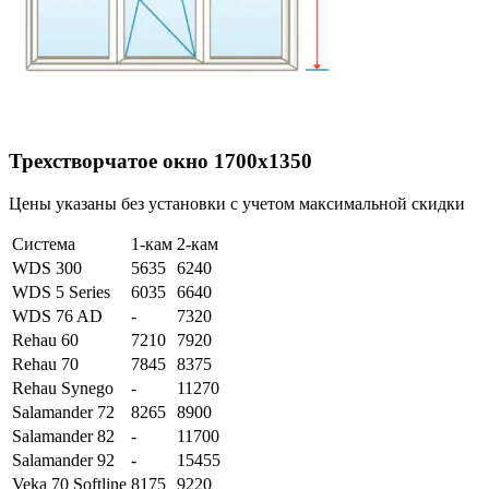
Трехстворчатое окно 1700х1350
Цены указаны без установки с учетом максимальной скидки
Система
1-кам
2-кам
WDS 300
5635
6240
WDS 5 Series
6035
6640
WDS 76 AD
-
7320
Rehau 60
7210
7920
Rehau 70
7845
8375
Rehau Synego
-
11270
Salamander 72
8265
8900
Salamander 82
-
11700
Salamander 92
-
15455
Veka 70 Softline
8175
9220