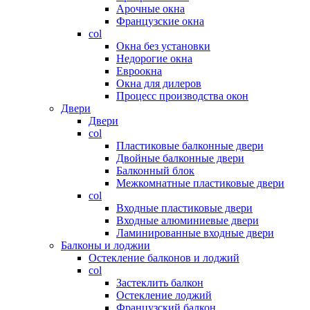
Арочные окна
Французские окна
col
Окна без установки
Недорогие окна
Евроокна
Окна для дилеров
Процесс производства окон
Двери
Двери
col
Пластиковые балконные двери
Двойные балконные двери
Балконный блок
Межкомнатные пластиковые двери
col
Входные пластиковые двери
Входные алюминиевые двери
Ламинированные входные двери
Балконы и лоджии
Остекление балконов и лоджий
col
Застеклить балкон
Остекление лоджий
Французский балкон