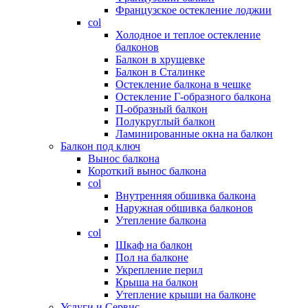
Французское остекление лоджии
col
Холодное и теплое остекление
балконов
Балкон в хрущевке
Балкон в Сталинке
Остекление балкона в чешке
Остекление Г-образного балкона
П-образный балкон
Полукруглый балкон
Ламинированные окна на балкон
Балкон под ключ
Вынос балкона
Короткий вынос балкона
col
Внутренняя обшивка балкона
Наружная обшивка балконов
Утепление балкона
col
Шкаф на балкон
Пол на балконе
Укрепление перил
Крыша на балкон
Утепление крыши на балконе
Услуги и Сервис