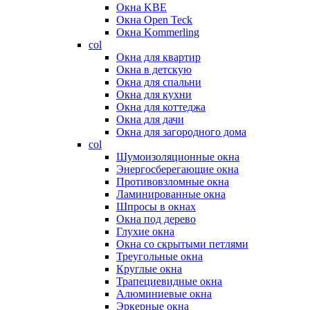
Окна KBE
Окна Open Teck
Окна Kommerling
col
Окна для квартир
Окна в детскую
Окна для спальни
Окна для кухни
Окна для коттеджа
Окна для дачи
Окна для загородного дома
col
Шумоизоляционные окна
Энергосберегающие окна
Противовзломные окна
Ламинированные окна
Шпросы в окнах
Окна под дерево
Глухие окна
Окна со скрытыми петлями
Треугольные окна
Круглые окна
Трапециевидные окна
Алюминиевые окна
Эркерные окна