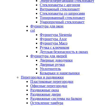
Энергосберегающий стеклопакет
Стеклопакеты с аргоном
Витражный стеклопакет
Стеклопакеты со шпросами
Тонированный стеклопакет
Ударопрочный стеклопакет
Фурнитура для окон
col
Фурнитура Siegenia
Фурнитура Axor
Фурнитура Maco
Ручка с ключиком
Детская безопасность в окнах
Фурнитура для дверей
Дверные доводчики
Дверные ручки
Уплотнитель
Козырьки и нащельники
Перегородки и раздвижки
Пластиковые перегородки
Офисные перегородки
Раздвижные окна
Раздвижные двери
Раздвижные системы на балкон
Остекление тамбура