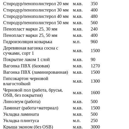
Стиродур/пенополистерол 20 мм
м.кв.
350
Стиродур/пенополистерол 30 мм
м.кв.
400
Стиродур/пенополистерол 40 мм
м.кв.
480
Стиродур/пенополистерол 50 мм
м.кв.
560
Пенопласт марки 25, 30 мм
м.кв.
240
Пенопласт марки 25, 50 мм
м.кв.
400
Гидроизоляция козырька
м.п.
960
Деревянная вагонка сосна с
м.кв.
1500
сучками, сорт 1
Покрытие лаком 1 слой
м.кв.
90
Вагонка ПВХ (базовая)
м.кв.
1270
Вагонка ПВХ (ламинированная)
м.кв.
1500
Гипсокартон черновой
м.кв.
1300
влагостойкий
Черновой пол (работа, брусья,
м.кв.
1600
OSB, без покрытия)
Линолеум (работа)
м.кв.
500
Ламинат (работа+материал)
м.кв.
1500
Укладка ламината
м.кв.
500
Укладка плинтуса
м.п.
250
Крыша эконом (без OSB)
м.кв.
3000