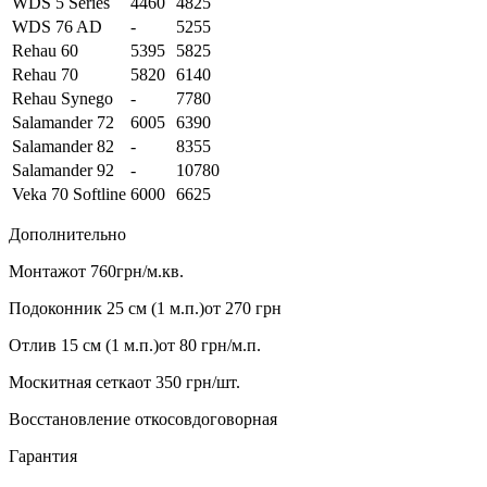
WDS 5 Series
4460
4825
WDS 76 AD
-
5255
Rehau 60
5395
5825
Rehau 70
5820
6140
Rehau Synego
-
7780
Salamander 72
6005
6390
Salamander 82
-
8355
Salamander 92
-
10780
Veka 70 Softline
6000
6625
Дополнительно
Монтаж
от 760грн/м.кв.
Подоконник 25 см (1 м.п.)
от 270 грн
Отлив 15 см (1 м.п.)
от 80 грн/м.п.
Москитная сетка
от 350 грн/шт.
Восстановление откосов
договорная
Гарантия