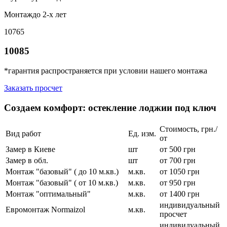
Монтаж
до 2-х лет
10765
10085
*гарантия распространяется при условии нашего монтажа
Заказать просчет
Создаем комфорт: остекление лоджии под ключ
Стоимость, грн./
Вид работ
Ед. изм.
от
Замер в Киеве
шт
от 500 грн
Замер в обл.
шт
от 700 грн
Монтаж "базовый" ( до 10 м.кв.)
м.кв.
от 1050 грн
Монтаж "базовый" ( от 10 м.кв.)
м.кв.
от 950 грн
Монтаж "оптимальный"
м.кв.
от 1400 грн
индивидуальный
Евромонтаж Normaizol
м.кв.
просчет
индивидуальный