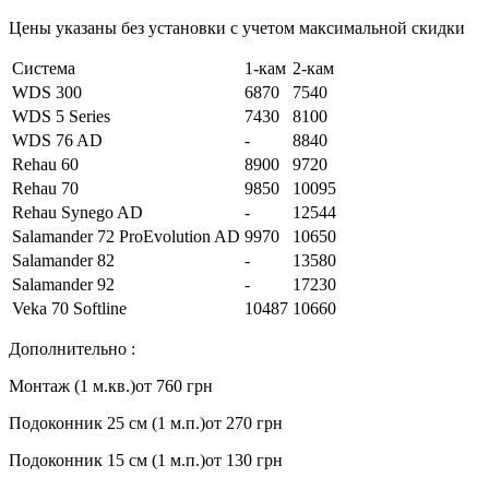
Цены указаны без установки с учетом максимальной скидки
Система
1-кам
2-кам
WDS 300
6870
7540
WDS 5 Series
7430
8100
WDS 76 AD
-
8840
Rehau 60
8900
9720
Rehau 70
9850
10095
Rehau Synego AD
-
12544
Salamander 72 ProEvolution AD
9970
10650
Salamander 82
-
13580
Salamander 92
-
17230
Veka 70 Softline
10487
10660
Дополнительно :
Монтаж (1 м.кв.)
от 760 грн
Подоконник 25 см (1 м.п.)
от 270 грн
Подоконник 15 см (1 м.п.)
от 130 грн