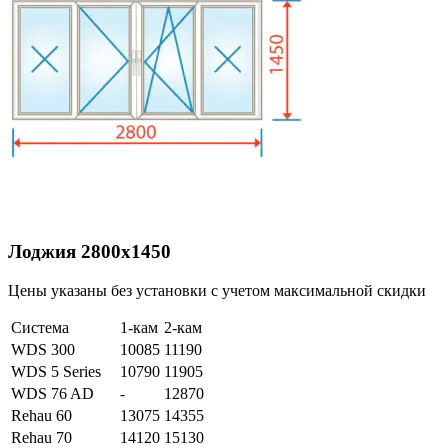
Лоджия 2800х1450
Цены указаны без установки с учетом максимальной скидки
Система
1-кам
2-кам
WDS 300
10085
11190
WDS 5 Series
10790
11905
WDS 76 AD
-
12870
Rehau 60
13075
14355
Rehau 70
14120
15130