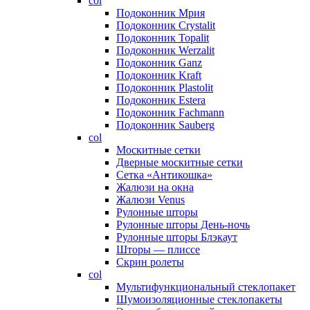
col
Подоконник Мрия
Подоконник Crystalit
Подоконник Topalit
Подоконник Werzalit
Подоконник Ganz
Подоконник Kraft
Подоконник Plastolit
Подоконник Estera
Подоконник Fachmann
Подоконник Sauberg
col
Москитные сетки
Дверные москитные сетки
Сетка «Антикошка»
Жалюзи на окна
Жалюзи Venus
Рулонные шторы
Рулонные шторы День-ночь
Рулонные шторы Блэкаут
Шторы — плиссе
Скрин ролеты
col
Мультифункциональный стеклопакет
Шумоизоляционные стеклопакеты