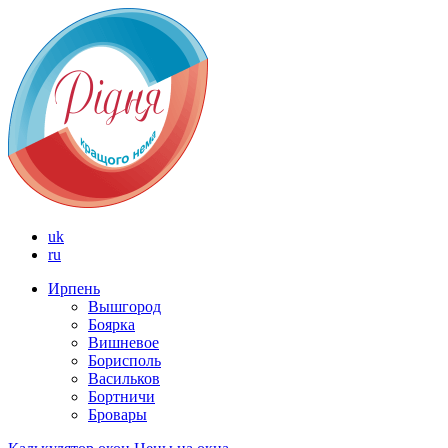
uk
ru
Ирпень
Вышгород
Боярка
Вишневое
Борисполь
Васильков
Бортничи
Бровары