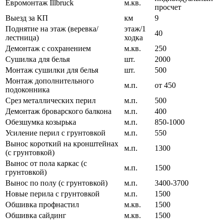
Евромонтаж Illbruck
м.кв.
просчет
Выезд за КП
км
9
Поднятие на этаж (веревка/
этаж/1
40
лестница)
ходка
Демонтаж с сохранением
м.кв.
250
Сушилка для белья
шт.
2000
Монтаж сушилки для белья
шт.
500
Монтаж дополнительного
м.п.
от 450
подоконника
Срез металлических перил
м.п.
500
Демонтаж броварского балкона
м.п.
400
Обезшумка козырька
м.п.
850-1000
Усиление перил с грунтовкой
м.п.
550
Вынос короткий на кронштейнах
м.п.
1300
(с грунтовкой)
Вынос от пола каркас (с
м.п.
1500
грунтовкой)
Вынос по полу (с грунтовкой)
м.п.
3400-3700
Новые перила с грунтовкой
м.п.
1500
Обшивка профнастил
м.кв.
1500
Обшивка сайдинг
м.кв.
1500