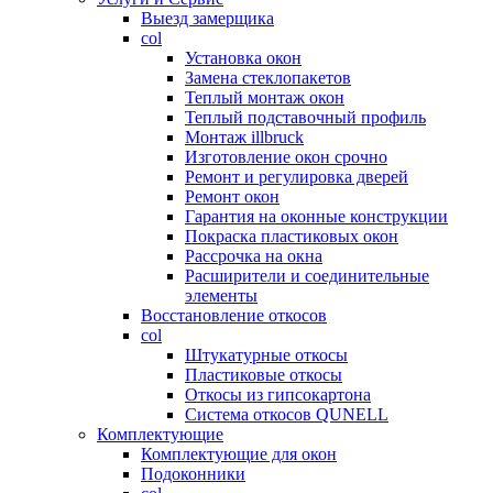
Выезд замерщика
col
Установка окон
Замена стеклопакетов
Теплый монтаж окон
Теплый подставочный профиль
Монтаж illbruck
Изготовление окон срочно
Ремонт и регулировка дверей
Ремонт окон
Гарантия на оконные конструкции
Покраска пластиковых окон
Рассрочка на окна
Расширители и соединительные
элементы
Восстановление откосов
col
Штукатурные откосы
Пластиковые откосы
Откосы из гипсокартона
Система откосов QUNELL
Комплектующие
Комплектующие для окон
Подоконники