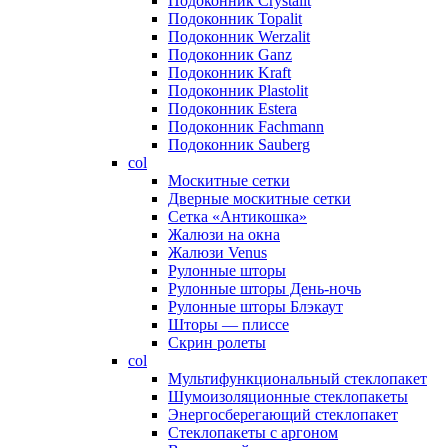
Подоконник Crystalit
Подоконник Topalit
Подоконник Werzalit
Подоконник Ganz
Подоконник Kraft
Подоконник Plastolit
Подоконник Estera
Подоконник Fachmann
Подоконник Sauberg
col
Москитные сетки
Дверные москитные сетки
Сетка «Антикошка»
Жалюзи на окна
Жалюзи Venus
Рулонные шторы
Рулонные шторы День-ночь
Рулонные шторы Блэкаут
Шторы — плиссе
Скрин ролеты
col
Мультифункциональный стеклопакет
Шумоизоляционные стеклопакеты
Энергосберегающий стеклопакет
Стеклопакеты с аргоном