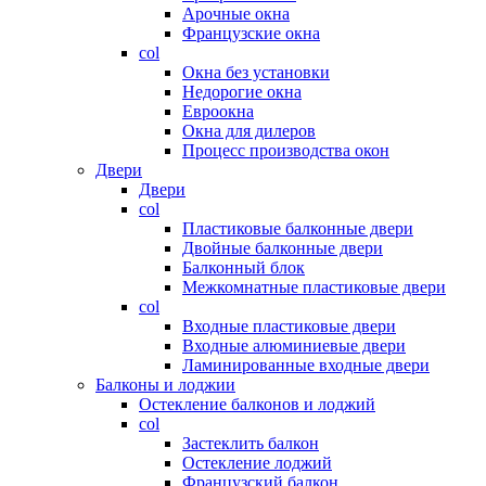
Арочные окна
Французские окна
col
Окна без установки
Недорогие окна
Евроокна
Окна для дилеров
Процесс производства окон
Двери
Двери
col
Пластиковые балконные двери
Двойные балконные двери
Балконный блок
Межкомнатные пластиковые двери
col
Входные пластиковые двери
Входные алюминиевые двери
Ламинированные входные двери
Балконы и лоджии
Остекление балконов и лоджий
col
Застеклить балкон
Остекление лоджий
Французский балкон