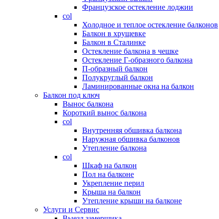
Французское остекление лоджии
col
Холодное и теплое остекление балконов
Балкон в хрущевке
Балкон в Сталинке
Остекление балкона в чешке
Остекление Г-образного балкона
П-образный балкон
Полукруглый балкон
Ламинированные окна на балкон
Балкон под ключ
Вынос балкона
Короткий вынос балкона
col
Внутренняя обшивка балкона
Наружная обшивка балконов
Утепление балкона
col
Шкаф на балкон
Пол на балконе
Укрепление перил
Крыша на балкон
Утепление крыши на балконе
Услуги и Сервис
Выезд замерщика