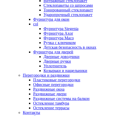
Витражный стеклопакет
Стеклопакеты со шпросами
Тонированный стеклопакет
Ударопрочный стеклопакет
Фурнитура для окон
col
Фурнитура Siegenia
Фурнитура Axor
Фурнитура Maco
Ручка с ключиком
Детская безопасность в окнах
Фурнитура для дверей
Дверные доводчики
Дверные ручки
Уплотнитель
Козырьки и нащельники
Перегородки и раздвижки
Пластиковые перегородки
Офисные перегородки
Раздвижные окна
Раздвижные двери
Раздвижные системы на балкон
Остекление тамбура
Остекление террасы
Контакты