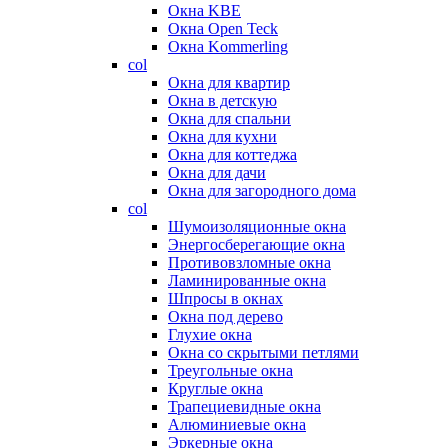
Окна KBE
Окна Open Teck
Окна Kommerling
col
Окна для квартир
Окна в детскую
Окна для спальни
Окна для кухни
Окна для коттеджа
Окна для дачи
Окна для загородного дома
col
Шумоизоляционные окна
Энергосберегающие окна
Противовзломные окна
Ламинированные окна
Шпросы в окнах
Окна под дерево
Глухие окна
Окна со скрытыми петлями
Треугольные окна
Круглые окна
Трапециевидные окна
Алюминиевые окна
Эркерные окна