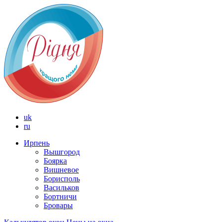
uk
ru
Ирпень
Вышгород
Боярка
Вишневое
Борисполь
Васильков
Бортничи
Бровары