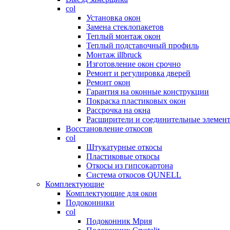
col
Установка окон
Замена стеклопакетов
Теплый монтаж окон
Теплый подставочный профиль
Монтаж illbruck
Изготовление окон срочно
Ремонт и регулировка дверей
Ремонт окон
Гарантия на оконные конструкции
Покраска пластиковых окон
Рассрочка на окна
Расширители и соединительные элемен
Восстановление откосов
col
Штукатурные откосы
Пластиковые откосы
Откосы из гипсокартона
Система откосов QUNELL
Комплектующие
Комплектующие для окон
Подоконники
col
Подоконник Мрия