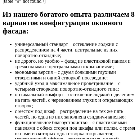
[table “9” not found /]
Из нашего богатого опыта различаем 8
вариантов конфигурации оконного
фасада:
универсальный стандарт – остекление лоджии с
распределением на 4 части, центральные из них
поворотно-откидные;
не дорого, но удобно – фасад из пластиковой панеля и
тремя окнами с центральными открываниями;
экономная версия – с двумя большими глухими
отверстиями и одной створкой посередине;
удобный уход и максимальное проветривание – с
четырьмя створками поворотно-откидного типа;
оптимальный комфорт – остекление лоджий с делением
на пять частей, с чередованием глухих и открывающих
створок;
с местом под шкаф – распределение на тех же пять
частей, но одна из них заполнена сэндвич-панелью;
функциональное благоустройство – с пластиковыми
панелями с обеих сторон под шкафы или полки, с тремя
окнами из которых одна створка открывается;