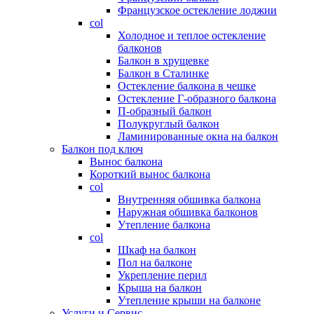
Французское остекление лоджии
col
Холодное и теплое остекление
балконов
Балкон в хрущевке
Балкон в Сталинке
Остекление балкона в чешке
Остекление Г-образного балкона
П-образный балкон
Полукруглый балкон
Ламинированные окна на балкон
Балкон под ключ
Вынос балкона
Короткий вынос балкона
col
Внутренняя обшивка балкона
Наружная обшивка балконов
Утепление балкона
col
Шкаф на балкон
Пол на балконе
Укрепление перил
Крыша на балкон
Утепление крыши на балконе
Услуги и Сервис