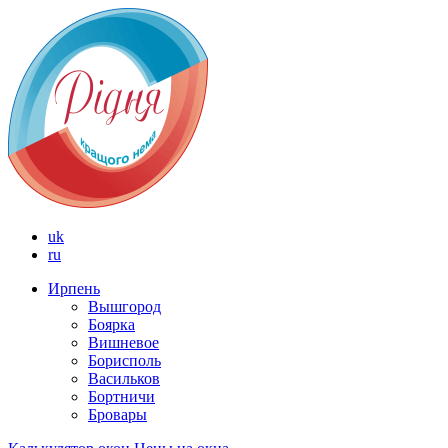
uk
ru
Ирпень
Вышгород
Боярка
Вишневое
Борисполь
Васильков
Бортничи
Бровары