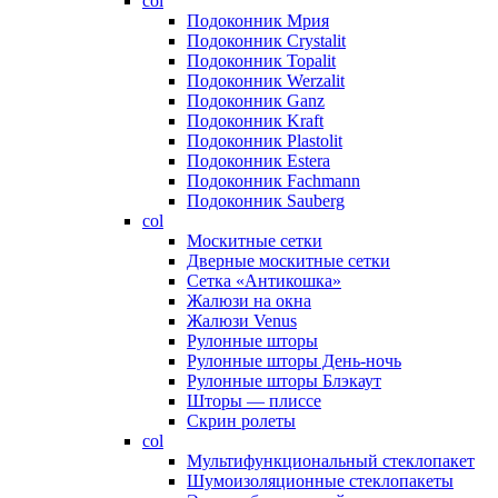
col
Подоконник Мрия
Подоконник Crystalit
Подоконник Topalit
Подоконник Werzalit
Подоконник Ganz
Подоконник Kraft
Подоконник Plastolit
Подоконник Estera
Подоконник Fachmann
Подоконник Sauberg
col
Москитные сетки
Дверные москитные сетки
Сетка «Антикошка»
Жалюзи на окна
Жалюзи Venus
Рулонные шторы
Рулонные шторы День-ночь
Рулонные шторы Блэкаут
Шторы — плиссе
Скрин ролеты
col
Мультифункциональный стеклопакет
Шумоизоляционные стеклопакеты