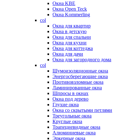
Окна KBE
Окна Open Teck
Окна Kommerling
col
Окна для квартир
Окна в детскую
Окна для спальни
Окна для кухни
Окна для коттеджа
Окна для дачи
Окна для загородного дома
col
Шумоизоляционные окна
Энергосберегающие окна
Противовзломные окна
Ламинированные окна
Шпросы в окнах
Окна под дерево
Глухие окна
Окна со скрытыми петлями
Треугольные окна
Круглые окна
Трапециевидные окна
Алюминиевые окна
Эркерные окна