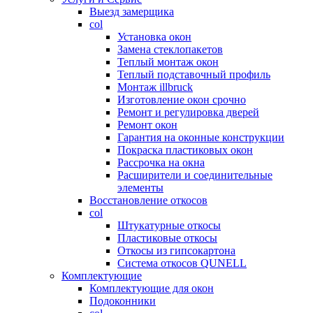
Выезд замерщика
col
Установка окон
Замена стеклопакетов
Теплый монтаж окон
Теплый подставочный профиль
Монтаж illbruck
Изготовление окон срочно
Ремонт и регулировка дверей
Ремонт окон
Гарантия на оконные конструкции
Покраска пластиковых окон
Рассрочка на окна
Расширители и соединительные
элементы
Восстановление откосов
col
Штукатурные откосы
Пластиковые откосы
Откосы из гипсокартона
Система откосов QUNELL
Комплектующие
Комплектующие для окон
Подоконники