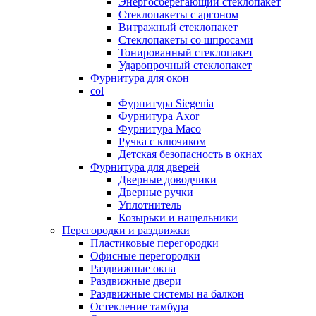
Энергосберегающий стеклопакет
Стеклопакеты с аргоном
Витражный стеклопакет
Стеклопакеты со шпросами
Тонированный стеклопакет
Ударопрочный стеклопакет
Фурнитура для окон
col
Фурнитура Siegenia
Фурнитура Axor
Фурнитура Maco
Ручка с ключиком
Детская безопасность в окнах
Фурнитура для дверей
Дверные доводчики
Дверные ручки
Уплотнитель
Козырьки и нащельники
Перегородки и раздвижки
Пластиковые перегородки
Офисные перегородки
Раздвижные окна
Раздвижные двери
Раздвижные системы на балкон
Остекление тамбура