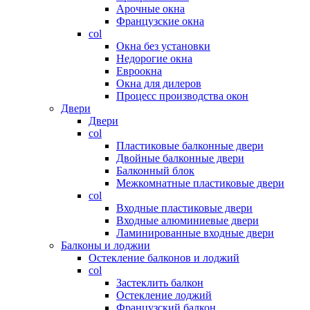
Арочные окна
Французские окна
col
Окна без установки
Недорогие окна
Евроокна
Окна для дилеров
Процесс производства окон
Двери
Двери
col
Пластиковые балконные двери
Двойные балконные двери
Балконный блок
Межкомнатные пластиковые двери
col
Входные пластиковые двери
Входные алюминиевые двери
Ламинированные входные двери
Балконы и лоджии
Остекление балконов и лоджий
col
Застеклить балкон
Остекление лоджий
Французский балкон