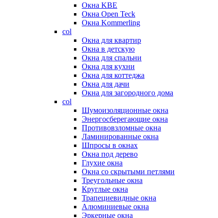
Окна KBE
Окна Open Teck
Окна Kommerling
col
Окна для квартир
Окна в детскую
Окна для спальни
Окна для кухни
Окна для коттеджа
Окна для дачи
Окна для загородного дома
col
Шумоизоляционные окна
Энергосберегающие окна
Противовзломные окна
Ламинированные окна
Шпросы в окнах
Окна под дерево
Глухие окна
Окна со скрытыми петлями
Треугольные окна
Круглые окна
Трапециевидные окна
Алюминиевые окна
Эркерные окна