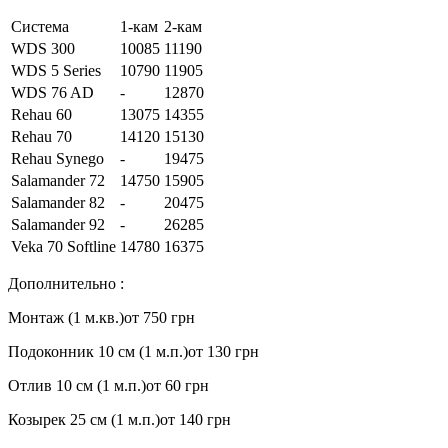
Система
1-кам
2-кам
WDS 300
10085
11190
WDS 5 Series
10790
11905
WDS 76 AD
-
12870
Rehau 60
13075
14355
Rehau 70
14120
15130
Rehau Synego
-
19475
Salamander 72
14750
15905
Salamander 82
-
20475
Salamander 92
-
26285
Veka 70 Softline
14780
16375
Дополнительно :
Монтаж (1 м.кв.)
от 750 грн
Подоконник 10 см (1 м.п.)
от 130 грн
Отлив 10 см (1 м.п.)
от 60 грн
Козырек 25 см (1 м.п.)
от 140 грн