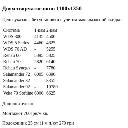
Двухстворчатое окно 1100х1350
Цены указаны без установки с учетом максимальной скидки
Система
1-кам
2-кам
WDS 300
4135
4500
WDS 5 Series
4460
4825
WDS 76 AD
-
5255
Rehau 60
5395
5825
Rehau 70
5820
6140
Rehau Synego
-
7780
Salamander 72
6005
6390
Salamander 82
-
8355
Salamander 92
-
10780
Veka 70 Softline
6000
6625
Дополнительно
Монтаж
от 760грн/м.кв.
Подоконник 25 см (1 м.п.)
от 270 грн