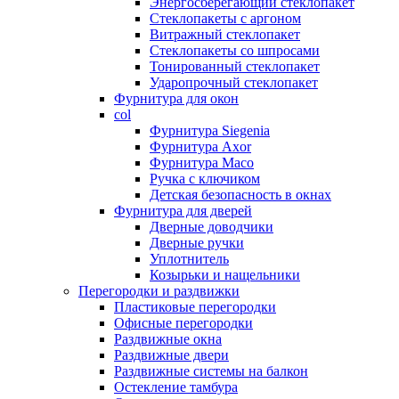
Энергосберегающий стеклопакет
Стеклопакеты с аргоном
Витражный стеклопакет
Стеклопакеты со шпросами
Тонированный стеклопакет
Ударопрочный стеклопакет
Фурнитура для окон
col
Фурнитура Siegenia
Фурнитура Axor
Фурнитура Maco
Ручка с ключиком
Детская безопасность в окнах
Фурнитура для дверей
Дверные доводчики
Дверные ручки
Уплотнитель
Козырьки и нащельники
Перегородки и раздвижки
Пластиковые перегородки
Офисные перегородки
Раздвижные окна
Раздвижные двери
Раздвижные системы на балкон
Остекление тамбура