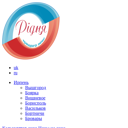
uk
ru
Ирпень
Вышгород
Боярка
Вишневое
Борисполь
Васильков
Бортничи
Бровары