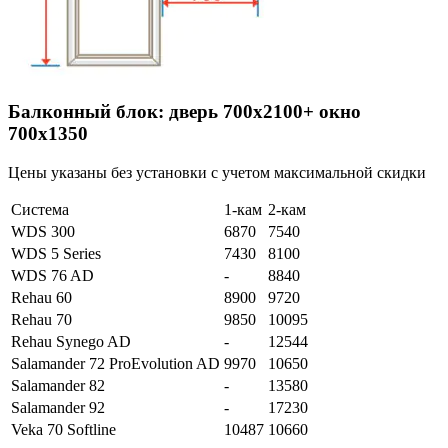
Балконный блок: дверь 700х2100+ окно
700х1350
Цены указаны без установки с учетом максимальной скидки
Система
1-кам
2-кам
WDS 300
6870
7540
WDS 5 Series
7430
8100
WDS 76 AD
-
8840
Rehau 60
8900
9720
Rehau 70
9850
10095
Rehau Synego AD
-
12544
Salamander 72 ProEvolution AD
9970
10650
Salamander 82
-
13580
Salamander 92
-
17230
Veka 70 Softline
10487
10660