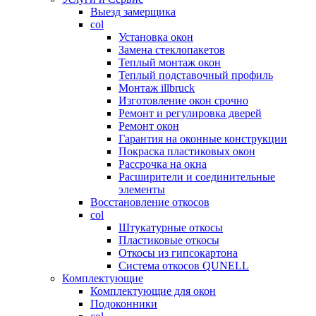
Выезд замерщика
col
Установка окон
Замена стеклопакетов
Теплый монтаж окон
Теплый подставочный профиль
Монтаж illbruck
Изготовление окон срочно
Ремонт и регулировка дверей
Ремонт окон
Гарантия на оконные конструкции
Покраска пластиковых окон
Рассрочка на окна
Расширители и соединительные
элементы
Восстановление откосов
col
Штукатурные откосы
Пластиковые откосы
Откосы из гипсокартона
Система откосов QUNELL
Комплектующие
Комплектующие для окон
Подоконники