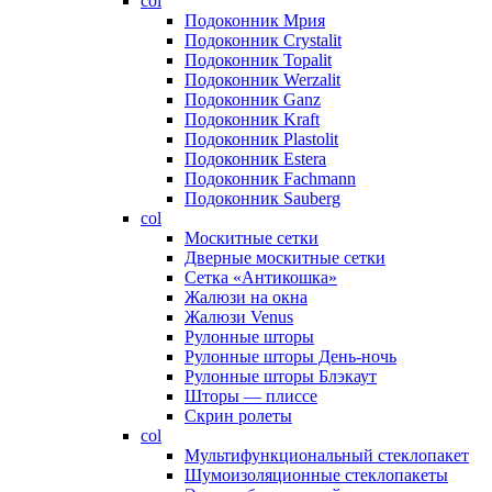
col
Подоконник Мрия
Подоконник Crystalit
Подоконник Topalit
Подоконник Werzalit
Подоконник Ganz
Подоконник Kraft
Подоконник Plastolit
Подоконник Estera
Подоконник Fachmann
Подоконник Sauberg
col
Москитные сетки
Дверные москитные сетки
Сетка «Антикошка»
Жалюзи на окна
Жалюзи Venus
Рулонные шторы
Рулонные шторы День-ночь
Рулонные шторы Блэкаут
Шторы — плиссе
Скрин ролеты
col
Мультифункциональный стеклопакет
Шумоизоляционные стеклопакеты