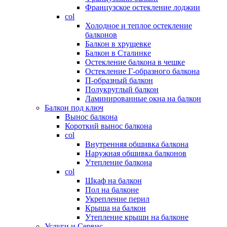
Французское остекление лоджии
col
Холодное и теплое остекление
балконов
Балкон в хрущевке
Балкон в Сталинке
Остекление балкона в чешке
Остекление Г-образного балкона
П-образный балкон
Полукруглый балкон
Ламинированные окна на балкон
Балкон под ключ
Вынос балкона
Короткий вынос балкона
col
Внутренняя обшивка балкона
Наружная обшивка балконов
Утепление балкона
col
Шкаф на балкон
Пол на балконе
Укрепление перил
Крыша на балкон
Утепление крыши на балконе
Услуги и Сервис