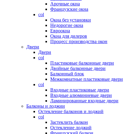
Арочные окна
Французские окна
col
Окна без установки
Недорогие окна
Евроокна
Окна для дилеров
Процесс производства окон
Двери
Двери
col
Пластиковые балконные двери
Двойные балконные двери
Балконный блок
Межкомнатные пластиковые двери
col
Входные пластиковые двери
Входные алюминиевые двери
Ламинированные входные двери
Балконы и лоджии
Остекление балконов и лоджий
col
Застеклить балкон
Остекление лоджий
Французский балкон