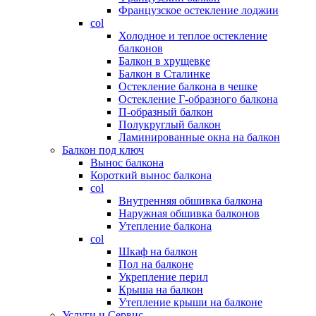
Французское остекление лоджии
col
Холодное и теплое остекление
балконов
Балкон в хрущевке
Балкон в Сталинке
Остекление балкона в чешке
Остекление Г-образного балкона
П-образный балкон
Полукруглый балкон
Ламинированные окна на балкон
Балкон под ключ
Вынос балкона
Короткий вынос балкона
col
Внутренняя обшивка балкона
Наружная обшивка балконов
Утепление балкона
col
Шкаф на балкон
Пол на балконе
Укрепление перил
Крыша на балкон
Утепление крыши на балконе
Услуги и Сервис