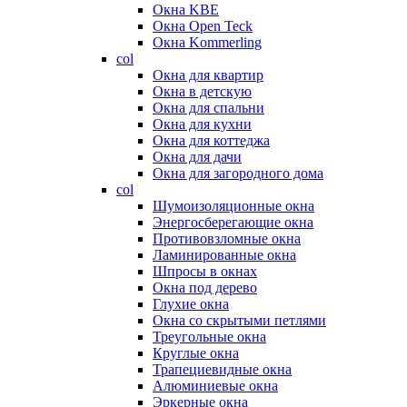
Окна KBE
Окна Open Teck
Окна Kommerling
col
Окна для квартир
Окна в детскую
Окна для спальни
Окна для кухни
Окна для коттеджа
Окна для дачи
Окна для загородного дома
col
Шумоизоляционные окна
Энергосберегающие окна
Противовзломные окна
Ламинированные окна
Шпросы в окнах
Окна под дерево
Глухие окна
Окна со скрытыми петлями
Треугольные окна
Круглые окна
Трапециевидные окна
Алюминиевые окна
Эркерные окна