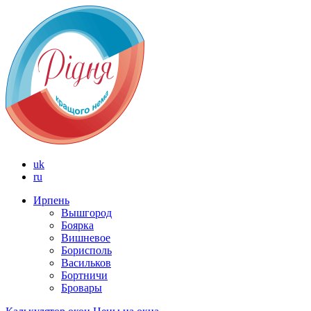
uk
ru
Ирпень
Вышгород
Боярка
Вишневое
Борисполь
Васильков
Бортничи
Бровары