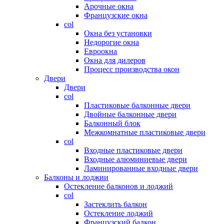
Арочные окна
Французские окна
col
Окна без установки
Недорогие окна
Евроокна
Окна для дилеров
Процесс производства окон
Двери
Двери
col
Пластиковые балконные двери
Двойные балконные двери
Балконный блок
Межкомнатные пластиковые двери
col
Входные пластиковые двери
Входные алюминиевые двери
Ламинированные входные двери
Балконы и лоджии
Остекление балконов и лоджий
col
Застеклить балкон
Остекление лоджий
Французский балкон