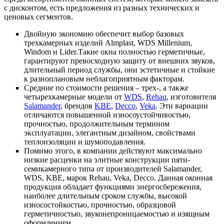
с дисконтом, есть предложения из разных технических и
ценовых сегментов.
Двойную экономию обеспечит выбор базовых
трехкамерных изделий Almplast, WDS Millenium,
Windom и Lider.Такие окна полностью герметичные,
гарантируют превосходную защиту от внешних звуков,
длительный период службы, они эстетичные и стойкие
к разноплановым неблагоприятным факторам.
Средние по стоимости решения – трех-, а также
четырехкамерные модели от
WDS
,
Rehau
, изготовителя
Salamander
, брендов
KBE
,
Decco
,
Veka
. Эти вариации
отличаются повышенной износоустойчивостью,
прочностью, продолжительным термином
эксплуатации, элегантным дизайном, свойствами
теплоизоляции и шумоподавления.
Помимо этого, в компании действуют максимально
низкие расценки на элитные конструкции пяти-
семикамерного типа от производителей Salamander,
WDS, KBE, марок Rehau, Veka, Decco. Данная оконная
продукция обладает функциями энергосбережения,
наиболее длительным сроком службы, высокой
износостойкостью, прочностью, образцовой
герметичностью, звуконепроницаемостью и изящным
оформлением.