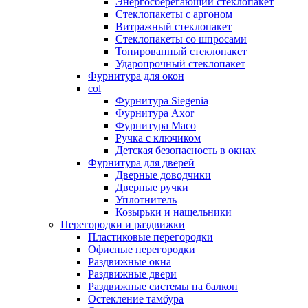
Энергосберегающий стеклопакет
Стеклопакеты с аргоном
Витражный стеклопакет
Стеклопакеты со шпросами
Тонированный стеклопакет
Ударопрочный стеклопакет
Фурнитура для окон
col
Фурнитура Siegenia
Фурнитура Axor
Фурнитура Maco
Ручка с ключиком
Детская безопасность в окнах
Фурнитура для дверей
Дверные доводчики
Дверные ручки
Уплотнитель
Козырьки и нащельники
Перегородки и раздвижки
Пластиковые перегородки
Офисные перегородки
Раздвижные окна
Раздвижные двери
Раздвижные системы на балкон
Остекление тамбура