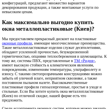
конфигураций, предлагают множество вариантов
декорирования продукции, а также монтажные услуги по
невысоким ценам.
Как максимально выгодно купить
окна металлопластиковые (Киев)?
Мы предоставляем прекрасный дисконт на пластиковые
оконные профили
, имеющие многочисленные преимущества.
Такие металлопластиковые изделия служат десятилетиями,
обладают усиленной прочностью, безукоризненной
герметичностью, опциями теплосбережения и шумозащиты. К
тому же, системы ПВХ, представленные в
ТМ «Ридня»
,
имеют высокую стойкость к климатическим явлениям,
повреждениям, изменениям температуры, ультрафиолету и
износу. С такими светопрозрачными конструкциями можно
забыть об уличной влаге, неприятном сквозняке, а также
постоянном пыльном налете. Высококачественные
пластиковые профили гипоаллергенные, простые в уходе и
стильные. Если Вы хотите купить окна металлопластиковые
(Киев) по отличной скидке, нашей фирме есть что
предложить.
Среди ассортимента оконных систем, которые можно заказать