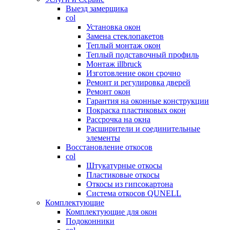
Выезд замерщика
col
Установка окон
Замена стеклопакетов
Теплый монтаж окон
Теплый подставочный профиль
Монтаж illbruck
Изготовление окон срочно
Ремонт и регулировка дверей
Ремонт окон
Гарантия на оконные конструкции
Покраска пластиковых окон
Рассрочка на окна
Расширители и соединительные
элементы
Восстановление откосов
col
Штукатурные откосы
Пластиковые откосы
Откосы из гипсокартона
Система откосов QUNELL
Комплектующие
Комплектующие для окон
Подоконники