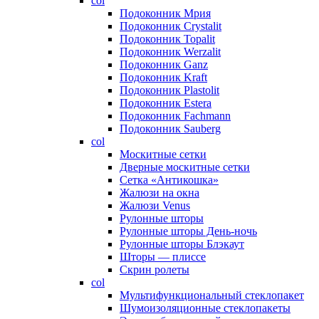
col
Подоконник Мрия
Подоконник Crystalit
Подоконник Topalit
Подоконник Werzalit
Подоконник Ganz
Подоконник Kraft
Подоконник Plastolit
Подоконник Estera
Подоконник Fachmann
Подоконник Sauberg
col
Москитные сетки
Дверные москитные сетки
Сетка «Антикошка»
Жалюзи на окна
Жалюзи Venus
Рулонные шторы
Рулонные шторы День-ночь
Рулонные шторы Блэкаут
Шторы — плиссе
Скрин ролеты
col
Мультифункциональный стеклопакет
Шумоизоляционные стеклопакеты